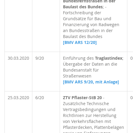
Bundesfernstraßen in der
Baulast des Bundes
; -
Fortschreibung der
Grundsätze für Bau und
Finanzierung von Radwegen
an Bundesstraßen in der
Baulast des Bundes
[BMV ARS 12/20]
30.03.2020
9/20
Einführung des
Traglastindex
;
0
Übergabe der Daten an die
Bundesanstalt für
Straßenwesen
[BMV ARS 9/20, mit Anlage]
25.03.2020
6/20
ZTV Pflaster-StB 20
-
0
Zusätzliche Technische
Vertragsbedingungen und
Richtlinien zur Herstellung
von Verkehrsflächen mit
Pflasterdecken, Plattenbelägen