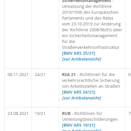
Sicherheitsmanagement
-
Umsetzung der Richtlinie
2019/1936 des Europäischen
Parlaments und des Rates
vom 23.10.2019 zur Änderung
der Richtlinie 2008/96/EG über
ein Sicherheitsmanagement
für die
Straßenverkehrsinfrastruktur
[BMV ARS 25/21]
[zur Artikelansicht]
08.11.2021
24/21
RSA 21
-
Richtlinien für die
0
verkehrsrechtliche Sicherung
von Arbeitsstellen an Straßen
[BMV ARS 24/21]
[zur Artikelansicht]
23.08.2021
19/21
RUB
- Richtlinien für
7
Umleitungsbeschilderungen
[BMV ARS 19/21]
[zur Artikelansicht]