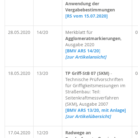
Anwendung der
Vergabebestimmungen
[RS vom 15.07.2020
]
28.05.2020
14/20
Merkblatt für
0
Agglomeratmarkierungen
,
Ausgabe 2020
[BMV ARS 14/20
]
[zur Artikelansicht]
18.05.2020
13/20
TP Griff-StB 07 (SKM)
-
0
Technische Prüfvorschriften
für Griffigkeitsmessungen im
Straßenbau: Teil:
Seitenkraftmessverfahren
(SKM), Ausgabe 2007
[BMV ARS 13/20, mit Anlage]
[zur Artikelübersicht]
17.04.2020
12/20
Radwege an
0