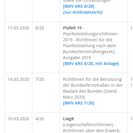
sowie von Einfassungen
[BMV ARS 6/20]
[zur Artikelansicht]
17.03.2020
8/20
PlafeR 19
-
1
Planfeststellungsrichtlinien
2019 - Richtlinien für die
Planfeststellung nach dem
Bundesfernstraßengesetz,
Ausgabe 2019
[BMV ARS 8/20, mit Anlage]
14.03.2020
7/20
Richtlinien für die Benutzung
1
der Bundesfernstraßen in der
1
Baulast des Bundes (Stand:
März 2020)
[BMV ARS 7/20]
10.03.2020
4/20
LiegR
1
(Liegenschaftsrichtlinien) -
Richtlinien über den Erwerb,