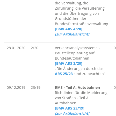
die Verwaltung, die
Zuführung, die Veräußerung
und die Übertragung von
Grundstücken der
Bundesfernstraßenverwaltung
[BMV ARS 4/20]
[zur Artikelansicht]
28.01.2020
2/20
Verkehrsanalysesysteme -
0
Baustellenplanung auf
Bundesautobahnen
[BMV ARS 2/20]
„Die Änderungen durch das
ARS 25/23
sind zu beachten"
09.12.2019
23/19
RMS - Teil A: Autobahnen
-
0
Richtlinien für die Markierung
von Straßen - Teil A:
Autobahnen
[BMV ARS 23/19]
[zur Artikelansicht]