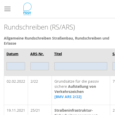
Direkt
zum
Inhalt
Rundschreiben (RS/ARS)
Allgemeine Rundschreiben
Straßenbau, Rundschreiben und
Erlasse
Datum
ARS-Nr.
Titel
S
02.02.2022
2/22
Grundsätze für die passiv
7
sichere
Aufstellung von
Verkehrszeichen
[BMV ARS 2/22]
19.11.2021
25/21
Straßeninfrastruktur-
2