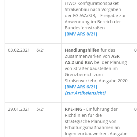
iTWO-Konfigurationspaket
Straßenbau nach Vorgaben
der FG AVA/StB; - Freigabe zur
Anwendung im Bereich der
Bundesfernstraßen
[BMV ARS 8/21]
03.02.2021
6/21
Handlungshilfen
für das
0
Zusammenwirken von
ASR
A5.2 und RSA
bei der Planung
von Straßenbaustellen im
Grenzbereich zum
Straßenverkehr, Ausgabe 2020
[BMV ARS 6/21]
[zur Artikelansicht]
29.01.2021
5/21
RPE-ING
- Einführung der
0
Richtlinien für die
strategische Planung von
Erhaltungsmaßnahmen an
Ingenieurbauwerken, Ausgabe