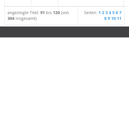
angezeigte Titel:
91
bis
120
(von
Seiten:
1
2
3
4
5
6
7
304
insgesamt)
8
9
10
11