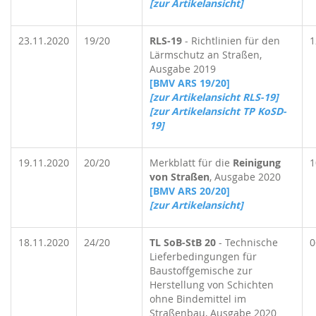
[zur Artikelansicht]
23.11.2020
19/20
RLS-19
- Richtlinien für den
1
Lärmschutz an Straßen,
Ausgabe 2019
[BMV ARS 19/20]
[zur Artikelansicht RLS-19]
[zur Artikelansicht TP KoSD-
19]
19.11.2020
20/20
Merkblatt für die
Reinigung
1
von Straßen
, Ausgabe 2020
[BMV ARS 20/20]
[zur Artikelansicht]
18.11.2020
24/20
TL SoB-StB 20
- Technische
0
Lieferbedingungen für
Baustoffgemische zur
Herstellung von Schichten
ohne Bindemittel im
Straßenbau, Ausgabe 2020