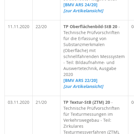
[BMV ARS 24/20]
[zur Artikelansicht]
11.11.2020
22/20
TP Oberflächenbild-StB 20
-
0
Technische Prüfvorschriften
für die Erfassung von
Substanzmerkmalen
(Oberfläche) mit
schnellfahrenden Messsystem
- Teil: Bildaufnahme- und
Auswertetechnik, Ausgabe
2020
[BMV ARS 22/20]
[zur Artikelansicht]
03.11.2020
21/20
TP Textur-StB (ZTM) 20
-
0
Technische Prüfvorschriften
für Texturmessungen im
Verkehrswegebau - Teil:
Zirkulares
Texturmessverfahren (ZTM),