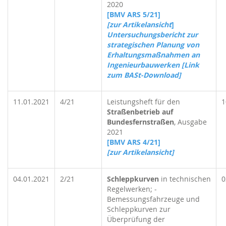
2020
[BMV ARS 5/21]
[
zur Artikelansicht
]
Untersuchungsbericht zur
strategischen Planung von
Erhaltungsmaßnahmen an
Ingenieurbauwerken [Link
zum BASt-Download]
11.01.2021
4/21
Leistungsheft für den
1
Straßenbetrieb auf
Bundesfernstraßen
, Ausgabe
2021
[BMV ARS 4/21]
[zur Artikelansicht]
04.01.2021
2/21
Schleppkurven
in technischen
0
Regelwerken; -
Bemessungsfahrzeuge und
Schleppkurven zur
Überprüfung der