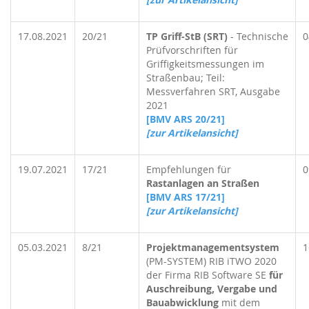
17.08.2021
20/21
TP Griff-StB (SRT)
- Technische
0
Prüfvorschriften für
Griffigkeitsmessungen im
Straßenbau; Teil:
Messverfahren SRT, Ausgabe
2021
[BMV ARS 20/21]
[zur Artikelansicht]
19.07.2021
17/21
Empfehlungen für
0
Rastanlagen an Straßen
[BMV ARS 17/21]
[zur Artikelansicht]
05.03.2021
8/21
Projektmanagementsystem
1
(PM-SYSTEM) RIB iTWO 2020
der Firma RIB Software SE
für
Auschreibung, Vergabe und
Bauabwicklung
mit dem