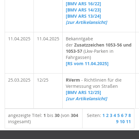
[BMV ARS 16/22]
[BMV ARS 14/23]
[BMV ARS 13/24]
[zur Artikelansicht]
11.04.2025
11.04.2025
Bekanntgabe
der
Zusatzzeichen 1053-56 und
1053-57
(Lkw-Parken in
Fahrgassen)
[RS vom 11.04.2025]
25.03.2025
12/25
RVerm
- Richtlinien für die
Vermessung von Straßen
[BMV ARS 12/25]
[zur Artikelansicht]
angezeigte Titel:
1
bis
30
(von
304
Seiten:
1
2
3
4
5
6
7
8
insgesamt)
9
10
11