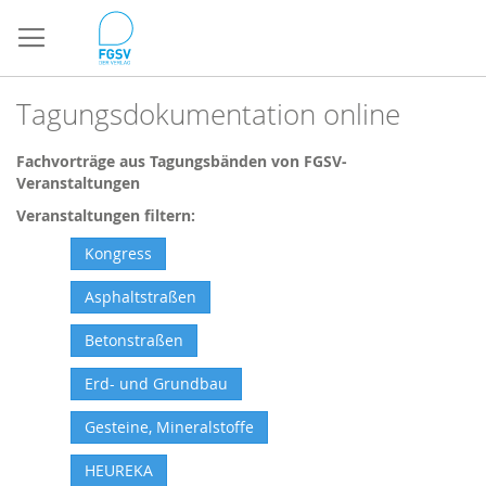
Direkt
zum
Inhalt
Tagungsdokumentation online
Fachvorträge aus Tagungsbänden von FGSV-
Veranstaltungen
Veranstaltungen filtern:
Kongress
Asphaltstraßen
Betonstraßen
Erd- und Grundbau
Gesteine, Mineralstoffe
HEUREKA