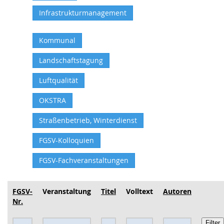
Infrastrukturmanagement
Kommunal
Landschaftstagung
Luftqualität
OKSTRA
Straßenbetrieb, Winterdienst
FGSV-Kolloquien
FGSV-Fachveranstaltungen
FGSV-
Veranstaltung
Titel
Volltext
Autoren
Nr.