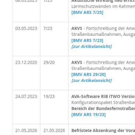
06.03.2025
7/25
Akustische Wirkung neu erri
Lärmschutzwänden im Rahmen 
[BMV ARS 7/25]
03.05.2023
7/23
AKVS
- Fortschreibung der Anw
Straßenbaumaßnahmen, Ausgab
[BMV ARS 7/23]
[zur Artikelansicht]
23.12.2020
29/20
AKVS
- Fortschreibung der Anw
Straßenbaumaßnahmen, Ausga
[BMV ARS 29/20]
[zur Artikelansicht]
24.07.2023
19/23
AVA-Software RIB iTWO Versio
Konfigurationspaket Straßenba
Bereich der Bundesfernstraße
[BMV ARS 19/23]
21.05.2026
21.05.2026
Befristete Absenkung der Vor