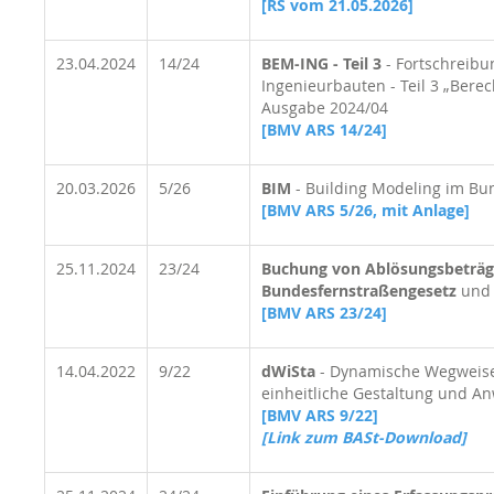
[RS vom 21.05.2026]
23.04.2024
14/24
BEM-ING - Teil 3
- Fortschreibu
Ingenieurbauten - Teil 3 „Ber
Ausgabe 2024/04
[BMV ARS 14/24]
20.03.2026
5/26
BIM
- Building Modeling im B
[BMV ARS 5/26, mit Anlage]
25.11.2024
23/24
Buchung von Ablösungsbeträ
Bundesfernstraßengesetz
und
[BMV ARS 23/24]
14.04.2022
9/22
dWiSta
- Dynamische Wegweiser
einheitliche Gestaltung und 
[BMV ARS 9/22]
[Link zum BASt-Download]