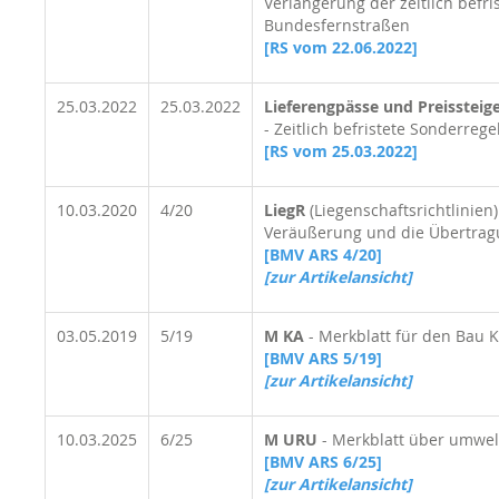
Verlängerung der zeitlich befr
Bundesfernstraßen
[RS vom 22.06.2022
]
25.03.2022
25.03.2022
Lieferengpässe und Preisstei
- Zeitlich befristete Sonderre
[RS vom 25.03.2022
]
10.03.2020
4/20
LiegR
(Liegenschaftsrichtlinien
Veräußerung und die Übertrag
[BMV ARS 4/20]
[zur Artikelansicht]
03.05.2019
5/19
M KA
- Merkblatt für den Bau 
[BMV ARS 5/19]
[zur Artikelansicht]
10.03.2025
6/25
M URU
- Merkblatt über umwel
[BMV ARS 6/25]
[zur Artikelansicht]