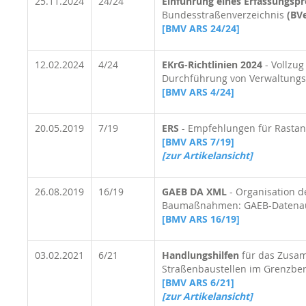
25.11.2024
24/24
Einführung eines Erfassungsp
Bundesstraßenverzeichnis
(BVe
[BMV ARS 24/24]
12.02.2024
4/24
EKrG-Richtlinien 2024
- Vollzug
Durchführung von Verwaltungs
[BMV ARS 4/24]
20.05.2019
7/19
ERS
- Empfehlungen für Rastan
[BMV ARS 7/19]
[zur Artikelansicht]
26.08.2019
16/19
GAEB DA XML
- Organisation d
Baumaßnahmen: GAEB-Datena
[BMV ARS 16/19]
03.02.2021
6/21
Handlungshilfen
für das Zusa
Straßenbaustellen im Grenzbe
[BMV ARS 6/21]
[zur Artikelansicht]