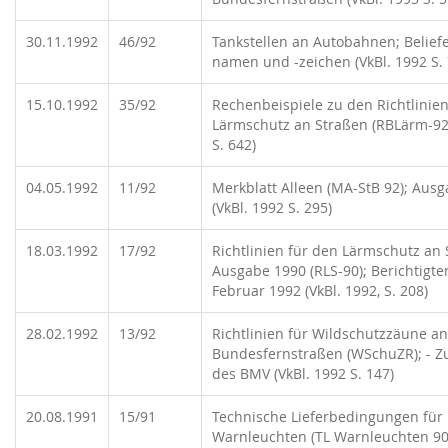
30.11.1992
46/92
Tankstellen an Autobahnen; Beliefe
namen und -zeichen (VkBl. 1992 S. 
15.10.1992
35/92
Rechenbeispiele zu den Richtlinien
Lärmschutz an Straßen (RBLärm-92)
S. 642)
04.05.1992
11/92
Merkblatt Alleen (MA-StB 92); Aus
(VkBl. 1992 S. 295)
18.03.1992
17/92
Richtlinien für den Lärmschutz an 
Ausgabe 1990 (RLS-90); Berichtigt
Februar 1992 (VkBl. 1992, S. 208)
28.02.1992
13/92
Richtlinien für Wildschutzzäune an
Bundesfernstraßen (WSchuZR); - 
des BMV (VkBl. 1992 S. 147)
20.08.1991
15/91
Technische Lieferbedingungen für
Warnleuchten (TL Warnleuchten 90)