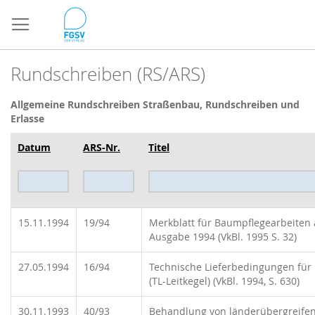
Direkt
zum
Inhalt
Rundschreiben (RS/ARS)
Allgemeine Rundschreiben
Straßenbau, Rundschreiben und
Erlasse
Datum
ARS-Nr.
Titel
15.11.1994
19/94
Merkblatt für Baumpflegearbeiten 
Ausgabe 1994 (VkBl. 1995 S. 32)
27.05.1994
16/94
Technische Lieferbedingungen für 
(TL-Leitkegel) (VkBl. 1994, S. 630)
30.11.1993
40/93
Behandlung von länderübergreife