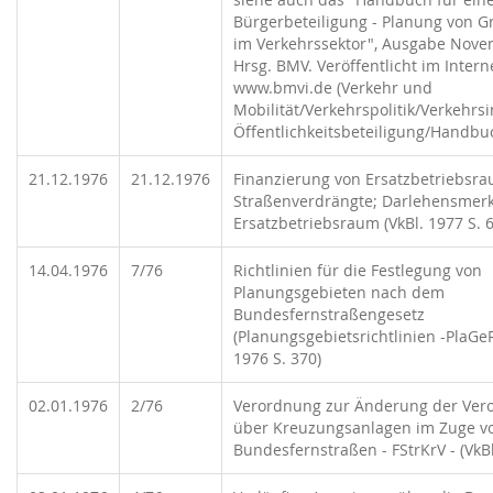
Bürgerbeteiligung - Planung von 
im Verkehrssektor", Ausgabe Nove
Hrsg. BMV. Veröffentlicht im Intern
www.bmvi.de (Verkehr und
Mobilität/Verkehrspolitik/Verkehrsi
Öffentlichkeitsbeteiligung/Handbu
21.12.1976
21.12.1976
Finanzierung von Ersatzbetriebsra
Straßenverdrängte; Darlehensmerkb
Ersatzbetriebsraum (VkBl. 1977 S. 6
14.04.1976
7/76
Richtlinien für die Festlegung von
Planungsgebieten nach dem
Bundesfernstraßengesetz
(Planungsgebietsrichtlinien -PlaGeR
1976 S. 370)
02.01.1976
2/76
Verordnung zur Änderung der Ver
über Kreuzungsanlagen im Zuge v
Bundesfernstraßen - FStrKrV - (VkBl