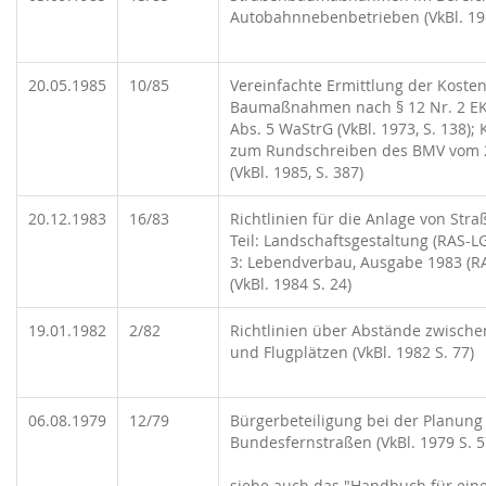
Autobahnnebenbetrieben (VkBl. 198
20.05.1985
10/85
Vereinfachte Ermittlung der Kosten
Baumaßnahmen nach § 12 Nr. 2 EK
Abs. 5 WaStrG (VkBl. 1973, S. 138); 
zum Rundschreiben des BMV vom 
(VkBl. 1985, S. 387)
20.12.1983
16/83
Richtlinien für die Anlage von Stra
Teil: Landschaftsgestaltung (RAS-LG
3: Lebendverbau, Ausgabe 1983 (RA
(VkBl. 1984 S. 24)
19.01.1982
2/82
Richtlinien über Abstände zwische
und Flugplätzen (VkBl. 1982 S. 77)
06.08.1979
12/79
Bürgerbeteiligung bei der Planung
Bundesfernstraßen (VkBl. 1979 S. 5
siehe auch das "Handbuch für ein