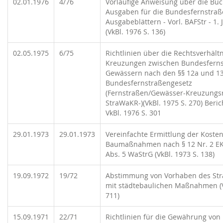
02.01.1976
4/76
Vorläufige Anweisung über die Bu
Ausgaben für die Bundesfernstraß
Ausgabeblättern - Vorl. BAFStr - 1.
(VkBl. 1976 S. 136)
02.05.1975
6/75
Richtlinien über die Rechtsverhält
Kreuzungen zwischen Bundesfern
Gewässern nach den §§ 12a und 1
Bundesfernstraßengesetz
(Fernstraßen/Gewässer-Kreuzungsri
StraWaKR-)(VkBl. 1975 S. 270) Beri
VkBl. 1976 S. 301
29.01.1973
29.01.1973
Vereinfachte Ermittlung der Kosten
Baumaßnahmen nach § 12 Nr. 2 EK
Abs. 5 WaStrG (VkBl. 1973 S. 138)
19.09.1972
19/72
Abstimmung von Vorhaben des St
mit städtebaulichen Maßnahmen (V
711)
15.09.1971
22/71
Richtlinien für die Gewährung von