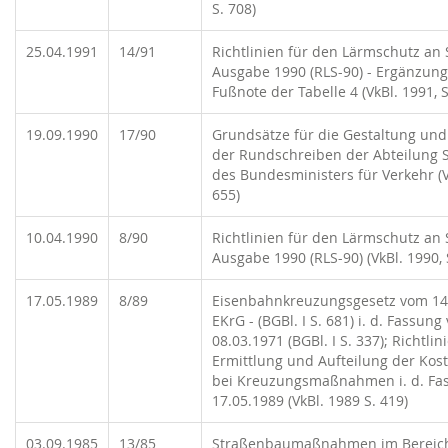
S. 708)
25.04.1991
14/91
Richtlinien für den Lärmschutz an 
Ausgabe 1990 (RLS-90) - Ergänzung
Fußnote der Tabelle 4 (VkBl. 1991, S
19.09.1990
17/90
Grundsätze für die Gestaltung u
der Rundschreiben der Abteilung 
des Bundesministers für Verkehr (V
655)
10.04.1990
8/90
Richtlinien für den Lärmschutz an 
Ausgabe 1990 (RLS-90) (VkBl. 1990, 
17.05.1989
8/89
Eisenbahnkreuzungsgesetz vom 14.
EKrG - (BGBl. I S. 681) i. d. Fassun
08.03.1971 (BGBl. I S. 337); Richtlin
Ermittlung und Aufteilung der Ko
bei Kreuzungsmaßnahmen i. d. Fa
17.05.1989 (VkBl. 1989 S. 419)
03.09.1985
13/85
Straßenbaumaßnahmen im Bereic