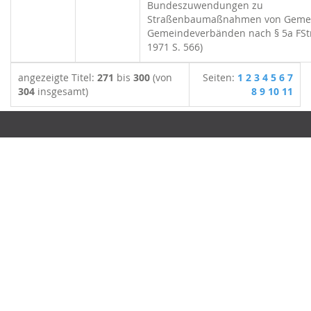
Bundeszuwendungen zu
Straßenbaumaßnahmen von Geme
Gemeindeverbänden nach § 5a FStr
1971 S. 566)
angezeigte Titel:
271
bis
300
(von
Seiten:
1
2
3
4
5
6
7
304
insgesamt)
8
9
10
11