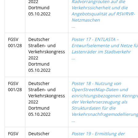
2022
Radvorrangrouten auf die
Dortmund
Verkehrssicherheit und die
05.10.2022
Angebotsqualität auf RSV/RVR-
Netzmaschen
...
FGSV
Deutscher
Poster 17 - ENTLASTA –
001/28
Straßen- und
Entwurfselemente und Netze fü
Verkehrskongress
Lastenräder im Stadtverkehr
2022
...
Dortmund
05.10.2022
FGSV
Deutscher
Poster 18 - Nutzung von
001/28
Straßen- und
OpenStreetMap-Daten und
Verkehrskongress
einrichtungsbezogenen Kenngr
2022
der Verkehrserzeugung als
Dortmund
Strukturdaten für die
05.10.2022
Verkehrsnachfragemodellierun
...
FGSV
Deutscher
Poster 19 - Ermittlung der