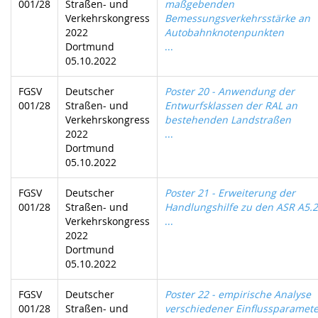
001/28
Straßen- und
maßgebenden
Verkehrskongress
Bemessungsverkehrsstärke an
2022
Autobahnknotenpunkten
Dortmund
...
05.10.2022
FGSV
Deutscher
Poster 20 - Anwendung der
001/28
Straßen- und
Entwurfsklassen der RAL an
Verkehrskongress
bestehenden Landstraßen
2022
...
Dortmund
05.10.2022
FGSV
Deutscher
Poster 21 - Erweiterung der
001/28
Straßen- und
Handlungshilfe zu den ASR A5.2
Verkehrskongress
...
2022
Dortmund
05.10.2022
FGSV
Deutscher
Poster 22 - empirische Analyse
001/28
Straßen- und
verschiedener Einflussparamete