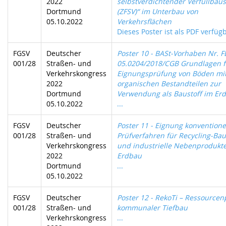
2022
selbstverdichtender Verfüllbaus
Dortmund
(ZFSV)“ im Unterbau von
05.10.2022
Verkehrsflächen
Dieses Poster ist als PDF verfügb
FGSV
Deutscher
Poster 10 - BASt-Vorhaben Nr. F
001/28
Straßen- und
05.0204/2018/CGB Grundlagen f
Verkehrskongress
Eignungsprüfung von Böden mi
2022
organischen Bestandteilen zur
Dortmund
Verwendung als Baustoff im Er
05.10.2022
...
FGSV
Deutscher
Poster 11 - Eignung konventione
001/28
Straßen- und
Prüfverfahren für Recycling-Bau
Verkehrskongress
und industrielle Nebenprodukt
2022
Erdbau
Dortmund
...
05.10.2022
FGSV
Deutscher
Poster 12 - RekoTi – Ressourcen
001/28
Straßen- und
kommunaler Tiefbau
Verkehrskongress
...