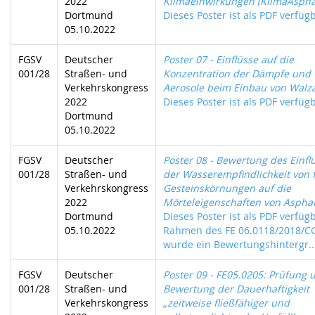
2022
Klimaeinwirkungen (KlimaAspha
Dortmund
Dieses Poster ist als PDF verfügb
05.10.2022
FGSV
Deutscher
Poster 07 - Einflüsse auf die
001/28
Straßen- und
Konzentration der Dämpfe und
Verkehrskongress
Aerosole beim Einbau von Walz
2022
Dieses Poster ist als PDF verfügb
Dortmund
05.10.2022
FGSV
Deutscher
Poster 08 - Bewertung des Einfl
001/28
Straßen- und
der Wasserempfindlichkeit von 
Verkehrskongress
Gesteinskörnungen auf die
2022
Mörteleigenschaften von Asphal
Dortmund
Dieses Poster ist als PDF verfüg
05.10.2022
Rahmen des FE 06.0118/2018/C
wurde ein Bewertungshintergr..
FGSV
Deutscher
Poster 09 - FE05.0205: Prüfung 
001/28
Straßen- und
Bewertung der Dauerhaftigkeit
Verkehrskongress
„zeitweise fließfähiger und