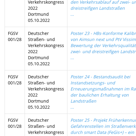
Verkehrskongress
den Verkehrsablauf auf zwei- u
2022
dreistreifigen Landstraßen
Dortmund
...
05.10.2022
FGSV
Deutscher
Poster 23 - HBs-Konforme Kalib
001/28
Straßen- und
von Aimsun next und PtV Vissim 
Verkehrskongress
Bewertung der Verkehrsqualität
2022
zwei- und dreistreifigen Landst
Dortmund
...
05.10.2022
FGSV
Deutscher
Poster 24 - Bestandsaudit bei
001/28
Straßen- und
Instandsetzungs- und
Verkehrskongress
Erneuerungsmaßnahmen im R
2022
der baulichen Erhaltung von
Dortmund
Landstraßen
05.10.2022
...
FGSV
Deutscher
Poster 25 - Projekt Früherkennu
001/28
Straßen- und
Gefahrenstellen im Straßenverk
Verkehrskongress
durch smart Data (FeGis+) – ein