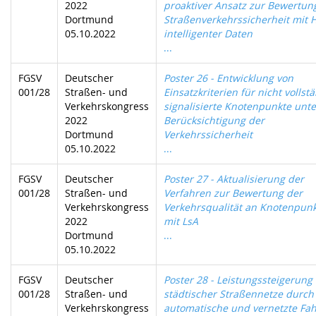
2022
proaktiver Ansatz zur Bewertun
Dortmund
Straßenverkehrssicherheit mit H
05.10.2022
intelligenter Daten
...
FGSV
Deutscher
Poster 26 - Entwicklung von
001/28
Straßen- und
Einsatzkriterien für nicht vollst
Verkehrskongress
signalisierte Knotenpunkte unte
2022
Berücksichtigung der
Dortmund
Verkehrssicherheit
05.10.2022
...
FGSV
Deutscher
Poster 27 - Aktualisierung der
001/28
Straßen- und
Verfahren zur Bewertung der
Verkehrskongress
Verkehrsqualität an Knotenpun
2022
mit LsA
Dortmund
...
05.10.2022
FGSV
Deutscher
Poster 28 - Leistungssteigerung
001/28
Straßen- und
städtischer Straßennetze durch
Verkehrskongress
automatische und vernetzte Fa