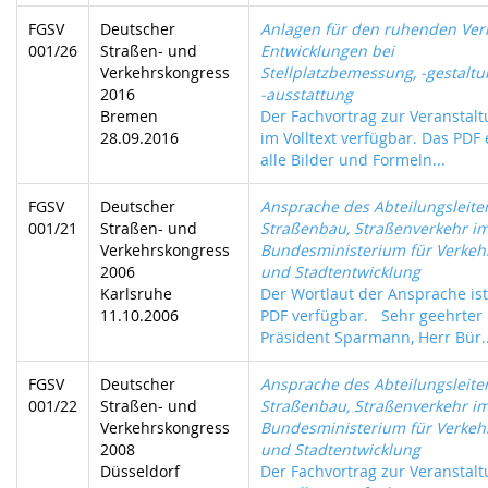
FGSV
Deutscher
Anlagen für den ruhenden Ver
001/26
Straßen- und
Entwicklungen bei
Verkehrskongress
Stellplatzbemessung, -gestalt
2016
-ausstattung
Bremen
Der Fachvortrag zur Veranstalt
28.09.2016
im Volltext verfügbar. Das PDF 
alle Bilder und Formeln...
FGSV
Deutscher
Ansprache des Abteilungsleite
001/21
Straßen- und
Straßenbau, Straßenverkehr i
Verkehrskongress
Bundesministerium für Verkeh
2006
und Stadtentwicklung
Karlsruhe
Der Wortlaut der Ansprache is
11.10.2006
PDF verfügbar. Sehr geehrter
Präsident Sparmann, Herr Bür..
FGSV
Deutscher
Ansprache des Abteilungsleite
001/22
Straßen- und
Straßenbau, Straßenverkehr i
Verkehrskongress
Bundesministerium für Verkeh
2008
und Stadtentwicklung
Düsseldorf
Der Fachvortrag zur Veranstalt