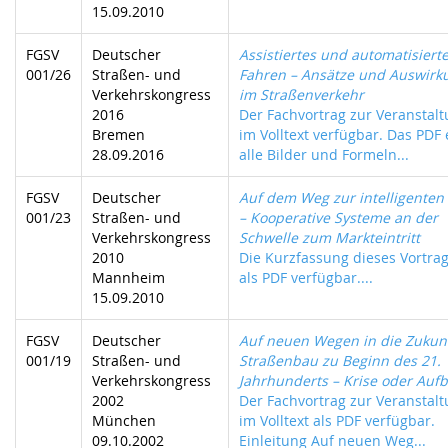
15.09.2010
FGSV
Deutscher
Assistiertes und automatisiert
001/26
Straßen- und
Fahren – Ansätze und Auswirk
Verkehrskongress
im Straßenverkehr
2016
Der Fachvortrag zur Veranstalt
Bremen
im Volltext verfügbar. Das PDF 
28.09.2016
alle Bilder und Formeln...
FGSV
Deutscher
Auf dem Weg zur intelligenten
001/23
Straßen- und
– Kooperative Systeme an der
Verkehrskongress
Schwelle zum Markteintritt
2010
Die Kurzfassung dieses Vortrag
Mannheim
als PDF verfügbar....
15.09.2010
FGSV
Deutscher
Auf neuen Wegen in die Zukunf
001/19
Straßen- und
Straßenbau zu Beginn des 21.
Verkehrskongress
Jahrhunderts – Krise oder Auf
2002
Der Fachvortrag zur Veranstalt
München
im Volltext als PDF verfügbar.
09.10.2002
Einleitung Auf neuen Weg...