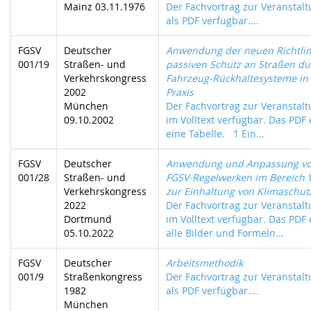
Mainz 03.11.1976
Der Fachvortrag zur Veranstalt
als PDF verfügbar....
FGSV
Deutscher
Anwendung der neuen Richtlin
001/19
Straßen- und
passiven Schutz an Straßen du
Verkehrskongress
Fahrzeug-Rückhaltesysteme in
2002
Praxis
München
Der Fachvortrag zur Veranstalt
09.10.2002
im Volltext verfügbar. Das PDF 
eine Tabelle. 1 Ein...
FGSV
Deutscher
Anwendung und Anpassung v
001/28
Straßen- und
FGSV-Regelwerken im Bereich 
Verkehrskongress
zur Einhaltung von Klimaschut
2022
Der Fachvortrag zur Veranstalt
Dortmund
im Volltext verfügbar. Das PDF 
05.10.2022
alle Bilder und Formeln...
FGSV
Deutscher
Arbeitsmethodik
001/9
Straßenkongress
Der Fachvortrag zur Veranstalt
1982
als PDF verfügbar....
München