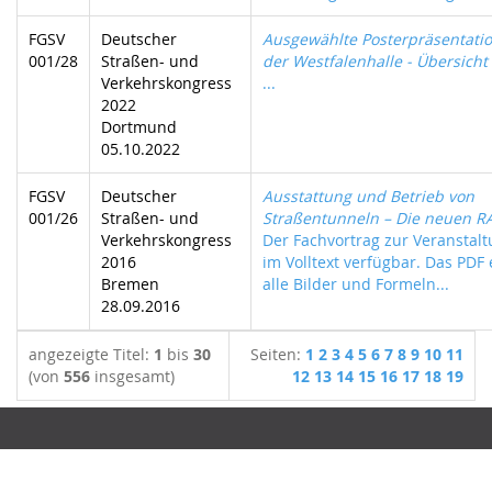
FGSV
Deutscher
Ausgewählte Posterpräsentatio
001/28
Straßen- und
der Westfalenhalle - Übersicht
Verkehrskongress
...
2022
Dortmund
05.10.2022
FGSV
Deutscher
Ausstattung und Betrieb von
001/26
Straßen- und
Straßentunneln – Die neuen R
Verkehrskongress
Der Fachvortrag zur Veranstalt
2016
im Volltext verfügbar. Das PDF 
Bremen
alle Bilder und Formeln...
28.09.2016
angezeigte Titel:
1
bis
30
Seiten:
1
2
3
4
5
6
7
8
9
10
11
(von
556
insgesamt)
12
13
14
15
16
17
18
19