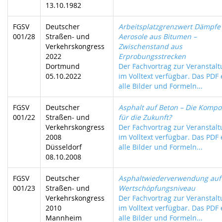
13.10.1982
FGSV
Deutscher
Arbeitsplatzgrenzwert Dämpfe
001/28
Straßen- und
Aerosole aus Bitumen –
Verkehrskongress
Zwischenstand aus
2022
Erprobungsstrecken
Dortmund
Der Fachvortrag zur Veranstalt
05.10.2022
im Volltext verfügbar. Das PDF 
alle Bilder und Formeln...
FGSV
Deutscher
Asphalt auf Beton – Die Kompo
001/22
Straßen- und
für die Zukunft?
Verkehrskongress
Der Fachvortrag zur Veranstalt
2008
im Volltext verfügbar. Das PDF 
Düsseldorf
alle Bilder und Formeln...
08.10.2008
FGSV
Deutscher
Asphaltwiederverwendung au
001/23
Straßen- und
Wertschöpfungsniveau
Verkehrskongress
Der Fachvortrag zur Veranstalt
2010
im Volltext verfügbar. Das PDF 
Mannheim
alle Bilder und Formeln...