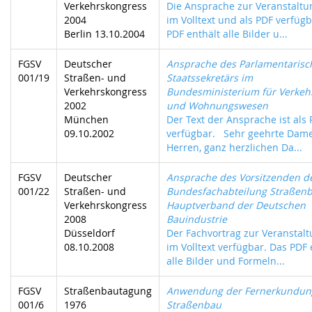
Verkehrskongress
Die Ansprache zur Veranstaltun
2004
im Volltext und als PDF verfügb
Berlin 13.10.2004
PDF enthält alle Bilder u...
FGSV
Deutscher
Ansprache des Parlamentarisc
001/19
Straßen- und
Staatssekretärs im
Verkehrskongress
Bundesministerium für Verkehr
2002
und Wohnungswesen
München
Der Text der Ansprache ist als
09.10.2002
verfügbar. Sehr geehrte Dam
Herren, ganz herzlichen Da...
FGSV
Deutscher
Ansprache des Vorsitzenden d
001/22
Straßen- und
Bundesfachabteilung Straßen
Verkehrskongress
Hauptverband der Deutschen
2008
Bauindustrie
Düsseldorf
Der Fachvortrag zur Veranstalt
08.10.2008
im Volltext verfügbar. Das PDF 
alle Bilder und Formeln...
FGSV
Straßenbautagung
Anwendung der Fernerkundun
001/6
1976
Straßenbau