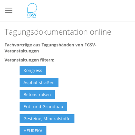
Direkt
zum
Inhalt
Tagungsdokumentation online
Fachvorträge aus Tagungsbänden von FGSV-
Veranstaltungen
Veranstaltungen filtern:
Kongress
Asphaltstraßen
Betonstraßen
Erd- und Grundbau
Gesteine, Mineralstoffe
HEUREKA