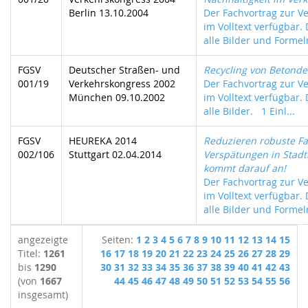
Berlin 13.10.2004
Der Fachvortrag zur Ve
im Volltext verfügbar.
alle Bilder und Formeln
FGSV
Deutscher Straßen- und
Recycling von Betond
001/19
Verkehrskongress 2002
Der Fachvortrag zur Ve
München 09.10.2002
im Volltext verfügbar.
alle Bilder. 1 Einl...
FGSV
HEUREKA 2014
Reduzieren robuste F
002/106
Stuttgart 02.04.2014
Verspätungen in Stadt
kommt darauf an!
Der Fachvortrag zur Ve
im Volltext verfügbar.
alle Bilder und Formeln
angezeigte
Seiten:
1
2
3
4
5
6
7
8
9
10
11
12
13
14
15
Titel:
1261
16
17
18
19
20
21
22
23
24
25
26
27
28
29
bis
1290
30
31
32
33
34
35
36
37
38
39
40
41
42
43
(von
1667
44
45
46
47
48
49
50
51
52
53
54
55
56
insgesamt)