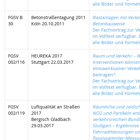
alle Bilder und Formeln
FGSV B
Betonstraßentagung 2011
Rastanlagen mit Verke
30
Köln 20.10.2011
Betonbauweise
Der Fachvortrag zur Ve
im Volltext verfügbar.
alle Bilder und Formeln
FGSV
HEUREKA 2017
Raum und Verkehr – W
002/116
Stuttgart 22.03.2017
Interventionen könne
klimawirksamer Verke
beitragen?
Der Fachvortrag zur Ve
im Volltext verfügbar.
alle Bilder und Formeln
FGSV
Luftqualität an Straßen
Räumliche und zeitlich
002/119
2017
NO2 und Partikeln ent
Bergisch Gladbach
verkehrsreichen Bunde
29.03.2017
Stuttgart – Ergebnisse
Fahrradmessungen u
Passivsammler-Messu