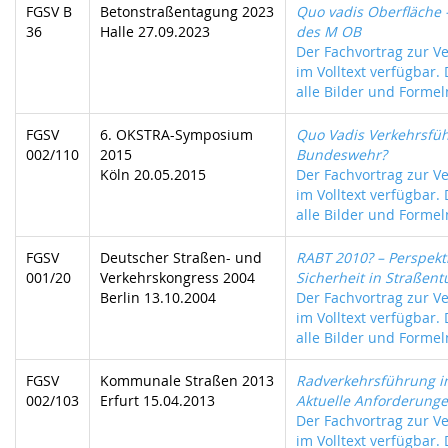
FGSV B
Betonstraßentagung 2023
Quo vadis Oberfläche 
36
Halle 27.09.2023
des M OB
Der Fachvortrag zur Ve
im Volltext verfügbar.
alle Bilder und Formeln
FGSV
6. OKSTRA-Symposium
Quo Vadis Verkehrsfü
002/110
2015
Bundeswehr?
Köln 20.05.2015
Der Fachvortrag zur Ve
im Volltext verfügbar.
alle Bilder und Formeln
FGSV
Deutscher Straßen- und
RABT 2010? – Perspekti
001/20
Verkehrskongress 2004
Sicherheit in Straßen
Berlin 13.10.2004
Der Fachvortrag zur Ve
im Volltext verfügbar.
alle Bilder und Formeln
FGSV
Kommunale Straßen 2013
Radverkehrsführung in
002/103
Erfurt 15.04.2013
Aktuelle Anforderung
Der Fachvortrag zur Ve
im Volltext verfügbar.