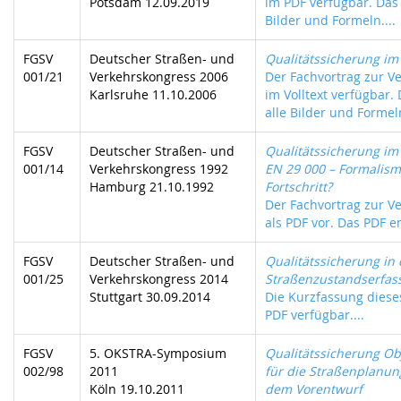
Potsdam 12.09.2019
im PDF verfügbar. Das 
Bilder und Formeln....
FGSV
Deutscher Straßen- und
Qualitätssicherung i
001/21
Verkehrskongress 2006
Der Fachvortrag zur Ve
Karlsruhe 11.10.2006
im Volltext verfügbar.
alle Bilder und Formeln
FGSV
Deutscher Straßen- und
Qualitätssicherung i
001/14
Verkehrskongress 1992
EN 29 000 – Formalis
Hamburg 21.10.1992
Fortschritt?
Der Fachvortrag zur Ve
als PDF vor. Das PDF ent
FGSV
Deutscher Straßen- und
Qualitätssicherung in 
001/25
Verkehrskongress 2014
Straßenzustandserfas
Stuttgart 30.09.2014
Die Kurzfassung dieses
PDF verfügbar....
FGSV
5. OKSTRA-Symposium
Qualitätssicherung Ob
002/98
2011
für die Straßenplanun
Köln 19.10.2011
dem Vorentwurf