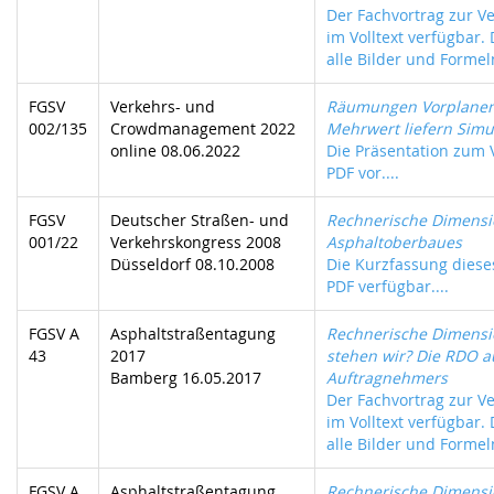
Der Fachvortrag zur Ve
im Volltext verfügbar.
alle Bilder und Formeln
FGSV
Verkehrs- und
Räumungen Vorplanen
002/135
Crowdmanagement 2022
Mehrwert liefern Simu
online 08.06.2022
Die Präsentation zum V
PDF vor....
FGSV
Deutscher Straßen- und
Rechnerische Dimensi
001/22
Verkehrskongress 2008
Asphaltoberbaues
Düsseldorf 08.10.2008
Die Kurzfassung dieses
PDF verfügbar....
FGSV A
Asphaltstraßentagung
Rechnerische Dimensi
43
2017
stehen wir? Die RDO a
Bamberg 16.05.2017
Auftragnehmers
Der Fachvortrag zur Ve
im Volltext verfügbar.
alle Bilder und Formeln
FGSV A
Asphaltstraßentagung
Rechnerische Dimensi