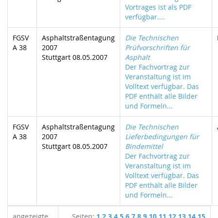
Vortrages ist als PDF
verfügbar....
FGSV
Asphaltstraßentagung
Die Technischen
A 38
2007
Prüfvorschriften für
Stuttgart 08.05.2007
Asphalt
Der Fachvortrag zur
Veranstaltung ist im
Volltext verfügbar. Das
PDF enthält alle Bilder
und Formeln...
FGSV
Asphaltstraßentagung
Die Technischen
A 38
2007
Lieferbedingungen für
Stuttgart 08.05.2007
Bindemittel
Der Fachvortrag zur
Veranstaltung ist im
Volltext verfügbar. Das
PDF enthält alle Bilder
und Formeln...
angezeigte
Seiten:
1
2
3
4
5
6
7
8
9
10
11
12
13
14
15