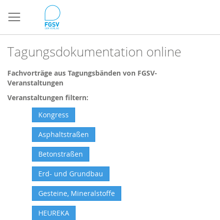
Direkt
zum
Inhalt
Tagungsdokumentation online
Fachvorträge aus Tagungsbänden von FGSV-
Veranstaltungen
Veranstaltungen filtern:
Kongress
Asphaltstraßen
Betonstraßen
Erd- und Grundbau
Gesteine, Mineralstoffe
HEUREKA