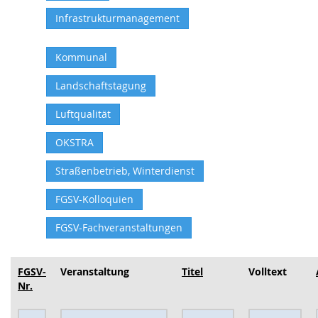
Infrastrukturmanagement
Kommunal
Landschaftstagung
Luftqualität
OKSTRA
Straßenbetrieb, Winterdienst
FGSV-Kolloquien
FGSV-Fachveranstaltungen
FGSV-
Veranstaltung
Titel
Volltext
Nr.