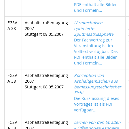
PDF enthält alle Bilder
und Formeln...
FGSV
Asphaltstraßentagung
Lärmtechnisch
A 38
2007
optimierte
Stuttgart 08.05.2007
Splittmastixasphalte
Der Fachvortrag zur
Veranstaltung ist im
Volltext verfügbar. Das
PDF enthält alle Bilder
und Formeln...
FGSV
Asphaltstraßentagung
Konzeption von
A 38
2007
Asphaltgemischen aus
Stuttgart 08.05.2007
bemessungstechnischer
Sicht
Die Kurzfassung dieses
Vortrages ist als PDF
verfügbar....
FGSV
Asphaltstraßentagung
Lernen von den Straßen
A 38
2007
– Offenporige Asphalte