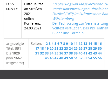
FGSV
Luftqualität
Etablierung von Messverfahren zu
002/131
an Straßen
Immissionsmessungen ultrafeiner
2021
Partikel (UFP) im Luftmessnetz Ba
online-
Württemberg
Konferenz
Der Fachvortrag zur Veranstaltung
24.03.2021
Volltext verfügbar. Das PDF enthält
Bilder und Formeln...
angezeigte
Seiten:
1
2
3
4
5
6
7
8
9
10
11
12
13
14
15
16
Titel:
991
17
18
19
20
21
22
23
24
25
26
27
28
29
30
bis
1020
31
32
33
34
35
36
37
38
39
40
41
42
43
44
(von
1667
45
46
47
48
49
50
51
52
53
54
55
56
insgesamt)