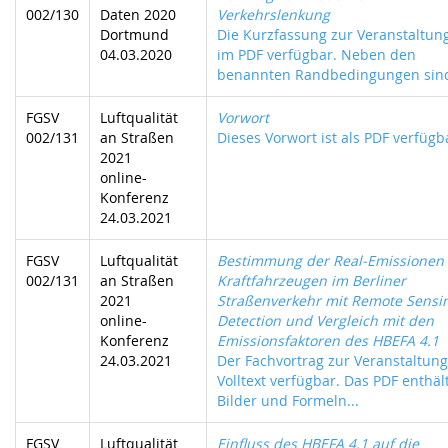
002/130
Daten 2020
Verkehrslenkung
Dortmund
Die Kurzfassung zur Veranstaltung
04.03.2020
im PDF verfügbar. Neben den
benannten Randbedingungen sind
FGSV
Luftqualität
Vorwort
002/131
an Straßen
Dieses Vorwort ist als PDF verfügba
2021
online-
Konferenz
24.03.2021
FGSV
Luftqualität
Bestimmung der Real-Emissionen
002/131
an Straßen
Kraftfahrzeugen im Berliner
2021
Straßenverkehr mit Remote Sensi
online-
Detection und Vergleich mit den
Konferenz
Emissionsfaktoren des HBEFA 4.1
24.03.2021
Der Fachvortrag zur Veranstaltung
Volltext verfügbar. Das PDF enthält
Bilder und Formeln...
FGSV
Luftqualität
Einfluss des HBEFA 4.1 auf die