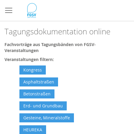
Direkt
zum
Inhalt
Tagungsdokumentation online
Fachvorträge aus Tagungsbänden von FGSV-
Veranstaltungen
Veranstaltungen filtern:
Kongress
Asphaltstraßen
Betonstraßen
Erd- und Grundbau
Gesteine, Mineralstoffe
HEUREKA