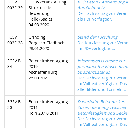
FGSV
FGSV-Veranstaltung
RSO Beton - Anwendung 
002/129
Strukturelle
Autobahnnetz
Bewertung
Der Fachvortrag zur Verans
Halle (Saale)
als PDF verfügbar....
04.03.2020
FGSV
Grinding
Stand der Forschung
002/128
Bergisch Gladbach
Die Kurzfassung zur Veran
28.01.2020
im PDF verfügbar....
FGSV B
Betonstraßentagung
Informationssysteme zur
34
2019
permanenten Einschätzun
Aschaffenburg
Straßenzustands
26.09.2020
Der Fachvortrag zur Verans
im Volltext verfügbar. Das
alle Bilder und Formeln...
FGSV B
Betonstraßentagung
Dauerhafte Betondecken –
30
2011
Zusammenhang zwischen
Köln 20.10.2011
Betonfestigkeit und Decke
Der Fachvortrag zur Verans
im Volltext verfügbar. Das