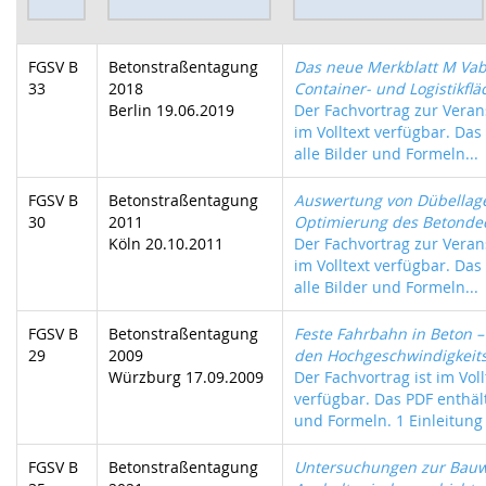
FGSV B
Betonstraßentagung
Das neue Merkblatt M Vab 
33
2018
Container- und Logistikfl
Berlin 19.06.2019
Der Fachvortrag zur Verans
im Volltext verfügbar. Das
alle Bilder und Formeln...
FGSV B
Betonstraßentagung
Auswertung von Dübellag
30
2011
Optimierung des Betonde
Köln 20.10.2011
Der Fachvortrag zur Verans
im Volltext verfügbar. Das
alle Bilder und Formeln...
FGSV B
Betonstraßentagung
Feste Fahrbahn in Beton –
29
2009
den Hochgeschwindigkeit
Würzburg 17.09.2009
Der Fachvortrag ist im Voll
verfügbar. Das PDF enthält
und Formeln. 1 Einleitung 
FGSV B
Betonstraßentagung
Untersuchungen zur Bauw