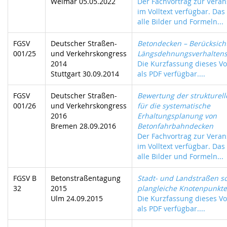
Weimar 05.05.2022
Der Fachvortrag zur Verans
im Volltext verfügbar. Das
alle Bilder und Formeln...
FGSV
Deutscher Straßen-
Betondecken – Berücksich
001/25
und Verkehrskongress
Längsdehnungsverhalten
2014
Die Kurzfassung dieses Vor
Stuttgart 30.09.2014
als PDF verfügbar....
FGSV
Deutscher Straßen-
Bewertung der strukturel
001/26
und Verkehrskongress
für die systematische
2016
Erhaltungsplanung von
Bremen 28.09.2016
Betonfahrbahndecken
Der Fachvortrag zur Verans
im Volltext verfügbar. Das
alle Bilder und Formeln...
FGSV B
Betonstraßentagung
Stadt- und Landstraßen s
32
2015
plangleiche Knotenpunkte
Ulm 24.09.2015
Die Kurzfassung dieses Vor
als PDF verfügbar....