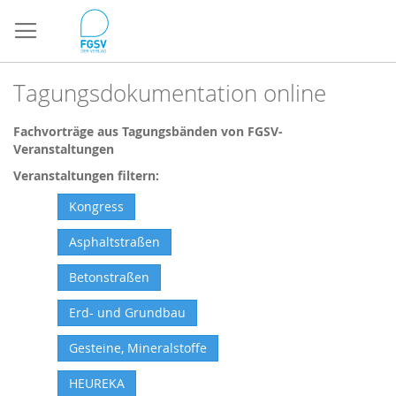
Direkt
zum
Inhalt
Tagungsdokumentation online
Fachvorträge aus Tagungsbänden von FGSV-
Veranstaltungen
Veranstaltungen filtern:
Kongress
Asphaltstraßen
Betonstraßen
Erd- und Grundbau
Gesteine, Mineralstoffe
HEUREKA