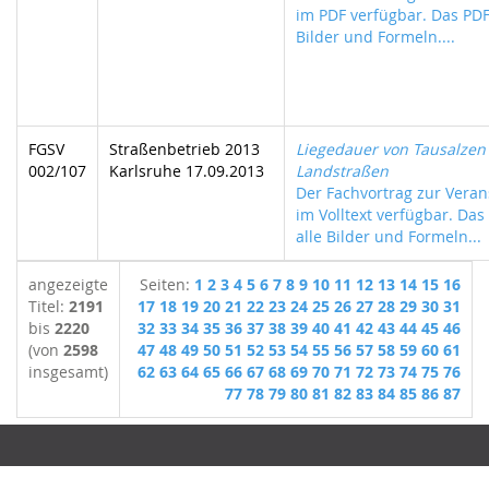
im PDF verfügbar. Das PDF 
Bilder und Formeln....
FGSV
Straßenbetrieb 2013
Liegedauer von Tausalzen
002/107
Karlsruhe 17.09.2013
Landstraßen
Der Fachvortrag zur Verans
im Volltext verfügbar. Das
alle Bilder und Formeln...
angezeigte
Seiten:
1
2
3
4
5
6
7
8
9
10
11
12
13
14
15
16
Titel:
2191
17
18
19
20
21
22
23
24
25
26
27
28
29
30
31
bis
2220
32
33
34
35
36
37
38
39
40
41
42
43
44
45
46
(von
2598
47
48
49
50
51
52
53
54
55
56
57
58
59
60
61
insgesamt)
62
63
64
65
66
67
68
69
70
71
72
73
74
75
76
77
78
79
80
81
82
83
84
85
86
87