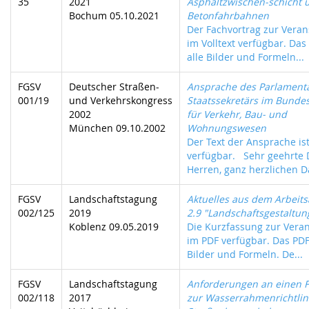
35
2021
Asphaltzwischen-schicht 
Bochum 05.10.2021
Betonfahrbahnen
Der Fachvortrag zur Verans
im Volltext verfügbar. Das
alle Bilder und Formeln...
FGSV
Deutscher Straßen-
Ansprache des Parlament
001/19
und Verkehrskongress
Staatssekretärs im Bunde
2002
für Verkehr, Bau- und
München 09.10.2002
Wohnungswesen
Der Text der Ansprache ist
verfügbar. Sehr geehrte
Herren, ganz herzlichen Da
FGSV
Landschaftstagung
Aktuelles aus dem Arbeit
002/125
2019
2.9 "Landschaftsgestaltun
Koblenz 09.05.2019
Die Kurzfassung zur Veran
im PDF verfügbar. Das PDF 
Bilder und Formeln. De...
FGSV
Landschaftstagung
Anforderungen an einen F
002/118
2017
zur Wasserrahmenrichtlini