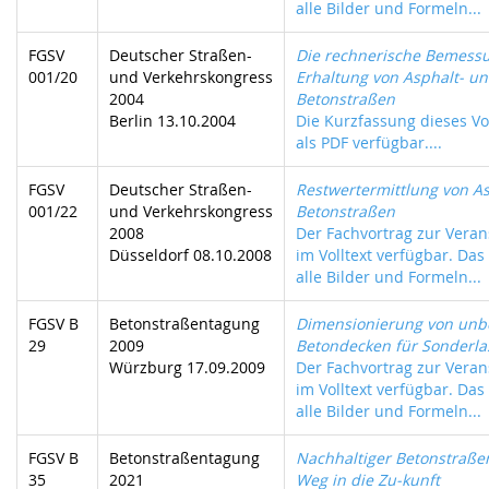
alle Bilder und Formeln...
FGSV
Deutscher Straßen-
Die rechnerische Bemessu
001/20
und Verkehrskongress
Erhaltung von Asphalt- u
2004
Betonstraßen
Berlin 13.10.2004
Die Kurzfassung dieses Vor
als PDF verfügbar....
FGSV
Deutscher Straßen-
Restwertermittlung von A
001/22
und Verkehrskongress
Betonstraßen
2008
Der Fachvortrag zur Verans
Düsseldorf 08.10.2008
im Volltext verfügbar. Das
alle Bilder und Formeln...
FGSV B
Betonstraßentagung
Dimensionierung von un
29
2009
Betondecken für Sonderla
Würzburg 17.09.2009
Der Fachvortrag zur Verans
im Volltext verfügbar. Das
alle Bilder und Formeln...
FGSV B
Betonstraßentagung
Nachhaltiger Betonstraße
35
2021
Weg in die Zu-kunft