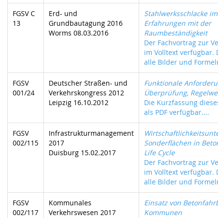
FGSV C
Erd- und
Stahlwerksschlacke im
13
Grundbautagung 2016
Erfahrungen mit der
Worms 08.03.2016
Raumbeständigkeit
Der Fachvortrag zur Ve
im Volltext verfügbar.
alle Bilder und Formeln
FGSV
Deutscher Straßen- und
Funktionale Anforder
001/24
Verkehrskongress 2012
Überprüfung, Regelwer
Leipzig 16.10.2012
Die Kurzfassung dieses
als PDF verfügbar....
FGSV
Infrastrukturmanagement
Wirtschaftlichkeitsun
002/115
2017
Sonderflächen in Bet
Duisburg 15.02.2017
Life Cycle
Der Fachvortrag zur Ve
im Volltext verfügbar.
alle Bilder und Formeln
FGSV
Kommunales
Einsatz von Betonfahr
002/117
Verkehrswesen 2017
Kommunen