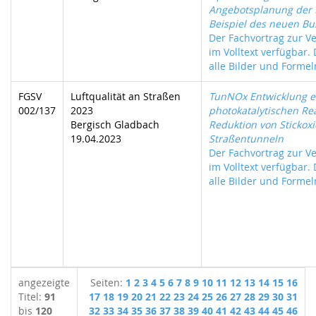
Angebotsplanung der
Beispiel des neuen Bu
Der Fachvortrag zur Ve
im Volltext verfügbar.
alle Bilder und Formeln
FGSV
Luftqualität an Straßen
TunNOx Entwicklung e
002/137
2023
photokatalytischen Re
Bergisch Gladbach
Reduktion von Stickoxi
19.04.2023
Straßentunneln
Der Fachvortrag zur Ve
im Volltext verfügbar.
alle Bilder und Formeln
angezeigte
Seiten:
1
2
3
4
5
6
7
8
9
10
11
12
13
14
15
16
Titel:
91
17
18
19
20
21
22
23
24
25
26
27
28
29
30
31
bis
120
32
33
34
35
36
37
38
39
40
41
42
43
44
45
46