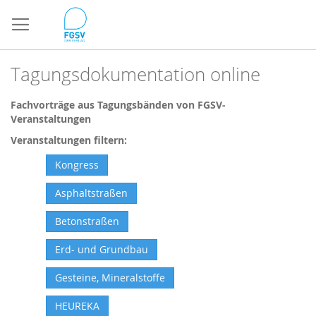
Direkt
zum
Inhalt
Tagungsdokumentation online
Fachvorträge aus Tagungsbänden von FGSV-
Veranstaltungen
Veranstaltungen filtern:
Kongress
Asphaltstraßen
Betonstraßen
Erd- und Grundbau
Gesteine, Mineralstoffe
HEUREKA