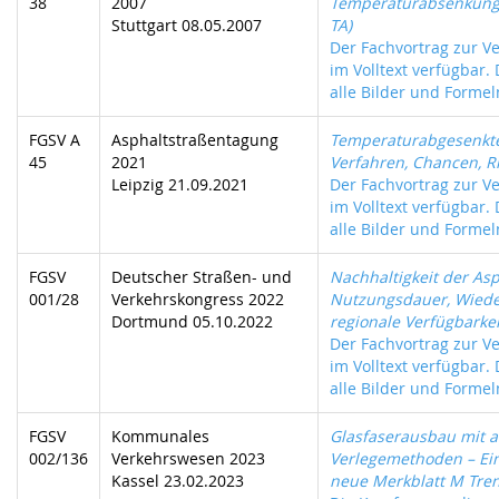
38
2007
Temperaturabsenkung 
Stuttgart 08.05.2007
TA)
Der Fachvortrag zur Ve
im Volltext verfügbar.
alle Bilder und Formeln
FGSV A
Asphaltstraßentagung
Temperaturabgesenkte
45
2021
Verfahren, Chancen, R
Leipzig 21.09.2021
Der Fachvortrag zur Ve
im Volltext verfügbar.
alle Bilder und Formeln
FGSV
Deutscher Straßen- und
Nachhaltigkeit der As
001/28
Verkehrskongress 2022
Nutzungsdauer, Wied
Dortmund 05.10.2022
regionale Verfügbarkei
Der Fachvortrag zur Ve
im Volltext verfügbar.
alle Bilder und Formeln
FGSV
Kommunales
Glasfaserausbau mit a
002/136
Verkehrswesen 2023
Verlegemethoden – Ei
Kassel 23.02.2023
neue Merkblatt M Tre