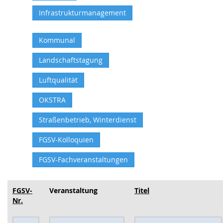
Infrastrukturmanagement
Kommunal
Landschaftstagung
Luftqualität
OKSTRA
Straßenbetrieb, Winterdienst
FGSV-Kolloquien
FGSV-Fachveranstaltungen
FGSV-
Veranstaltung
Titel
Nr.