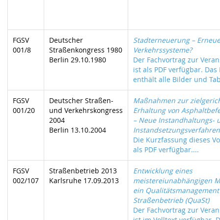
FGSV
Deutscher
Stadterneuerung – Erneu
001/8
Straßenkongress 1980
Verkehrssysteme?
Berlin 29.10.1980
Der Fachvortrag zur Veran
ist als PDF verfügbar. Das
enthält alle Bilder und Tab
FGSV
Deutscher Straßen-
Maßnahmen zur zielgeric
001/20
und Verkehrskongress
Erhaltung von Asphaltbef
2004
– Neue Instandhaltungs- 
Berlin 13.10.2004
Instandsetzungsverfahren
Die Kurzfassung dieses Vor
als PDF verfügbar....
FGSV
Straßenbetrieb 2013
Entwicklung eines
002/107
Karlsruhe 17.09.2013
meistereiunabhängigen Mo
ein Qualitätsmanagement
Straßenbetrieb (QuaSt)
Der Fachvortrag zur Veran
ist im Volltext verfügbar. 