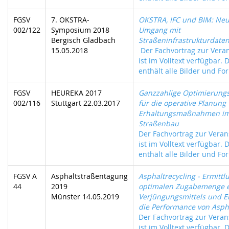
FGSV
7. OKSTRA-
OKSTRA, IFC und BIM: Ne
002/122
Symposium 2018
Umgang mit
Bergisch Gladbach
Straßeninfrastrukturdate
15.05.2018
Der Fachvortrag zur Vera
ist im Volltext verfügbar. 
enthält alle Bilder und For
FGSV
HEUREKA 2017
Ganzzahlige Optimierun
002/116
Stuttgart 22.03.2017
für die operative Planung
Erhaltungsmaßnahmen i
Straßenbau
Der Fachvortrag zur Veran
ist im Volltext verfügbar. 
enthält alle Bilder und For
FGSV A
Asphaltstraßentagung
Asphaltrecycling - Ermittl
44
2019
optimalen Zugabemenge 
Münster 14.05.2019
Verjüngungsmittels und Ei
die Performance von Asph
Der Fachvortrag zur Veran
ist im Volltext verfügbar. 