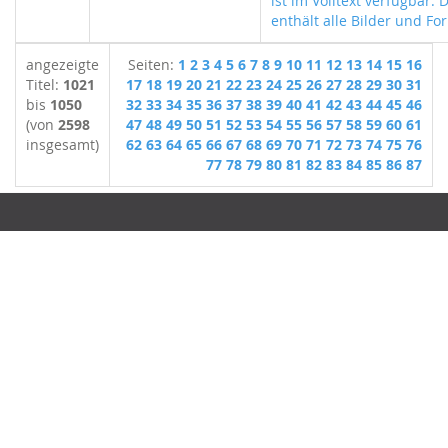
ist im Volltext verfügbar. 
enthält alle Bilder und For
angezeigte
Seiten:
1
2
3
4
5
6
7
8
9
10
11
12
13
14
15
16
Titel:
1021
17
18
19
20
21
22
23
24
25
26
27
28
29
30
31
bis
1050
32
33
34
35
36
37
38
39
40
41
42
43
44
45
46
(von
2598
47
48
49
50
51
52
53
54
55
56
57
58
59
60
61
insgesamt)
62
63
64
65
66
67
68
69
70
71
72
73
74
75
76
77
78
79
80
81
82
83
84
85
86
87