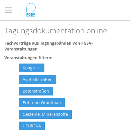
Direkt
zum
Inhalt
Tagungsdokumentation online
Fachvorträge aus Tagungsbänden von FGSV-
Veranstaltungen
Veranstaltungen filtern:
Kongress
Asphaltstraßen
Betonstraßen
Erd- und Grundbau
Gesteine, Mineralstoffe
HEUREKA