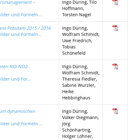
ehrsmanagement –
Ingo Düring, Tilo
Hoffmann,
Bilder und Formeln...
Torsten Nagel
ans Potsdam 2015 / 2016
Ingo Düring,
Bilder und Formeln...
Wolfram Schmidt,
Uwe Friedrich,
Tobias
Schönefeld
chten NO-NO2-
Ingo Düring,
Wolfram Schmidt,
ilder und For...
Theresia Fiedler,
Sabine Wurzler,
Heike
Hebbinghaus
 zum dynamischen
Ingo Düring,
Volker Diegmann,
Bilder und Formeln...
Jörg
Schönharting,
Holger Löhner,