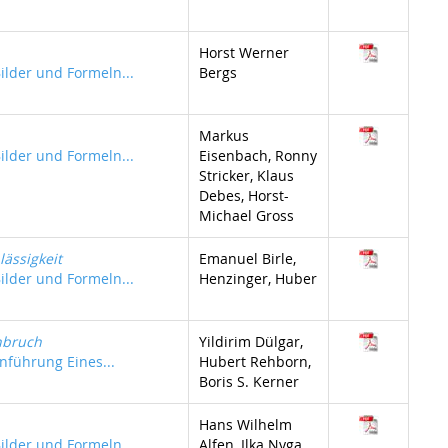
Horst Werner
Bilder und Formeln...
Bergs
Markus
Bilder und Formeln...
Eisenbach, Ronny
Stricker, Klaus
Debes, Horst-
Michael Gross
lässigkeit
Emanuel Birle,
Bilder und Formeln...
Henzinger, Huber
nbruch
Yildirim Dülgar,
inführung Eines...
Hubert Rehborn,
Boris S. Kerner
Hans Wilhelm
Bilder und Formeln...
Alfen, Ilka Nyga