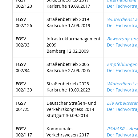
002/120
Karlsruhe 19.09.2017
Der Fachvortrag
FGSV
Straßenbetrieb 2019
Winterdienst 
002/126
Karlsruhe 17.09.2019
Der Fachvortrag
FGSV
Infrastrukturmanagement
Bewertung und
002/93
2009
Der Fachvortrag
Bamberg 12.02.2009
FGSV
Straßenbetrieb 2005
Empfehlungen f
002/84
Karlsruhe 27.09.2005
Der Fachvortrag
FGSV
Straßenbetrieb 2023
Winterdienst 
002/139
Karlsruhe 19.09.2023
Der Fachvortrag
FGSV
Deutscher Straßen- und
Die Arbeitsstä
001/25
Verkehrskongress 2014
Der Fachvortrag
Stuttgart 30.09.2014
FGSV
Kommunales
RSA/ASR – Aus
002/117
Verkehrswesen 2017
Der Fachvortrag