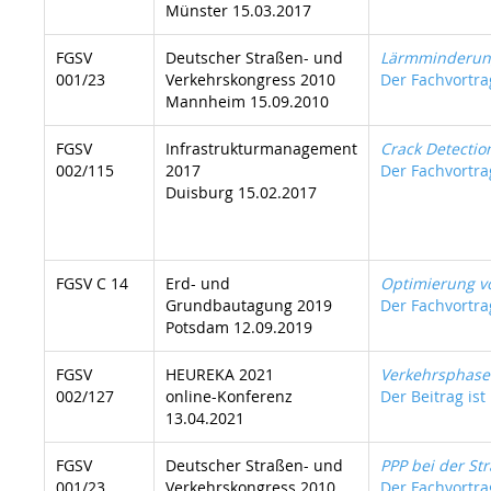
Münster 15.03.2017
FGSV
Deutscher Straßen- und
Lärmminderung
001/23
Verkehrskongress 2010
Der Fachvortrag
Mannheim 15.09.2010
FGSV
Infrastrukturmanagement
Crack Detectio
002/115
2017
Der Fachvortrag
Duisburg 15.02.2017
FGSV C 14
Erd- und
Optimierung vo
Grundbautagung 2019
Der Fachvortrag
Potsdam 12.09.2019
FGSV
HEUREKA 2021
Verkehrsphase
002/127
online-Konferenz
Der Beitrag ist
13.04.2021
FGSV
Deutscher Straßen- und
PPP bei der St
001/23
Verkehrskongress 2010
Der Fachvortrag