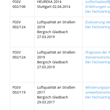
FGSV
HEUREKA 2014
Luftschadstof
002/106
Stuttgart 02.04.2014
Erfahrungen un
Der Fachvortrag
FGSV
Luftqualität an Straßen
Evaluierung d
002/124
2019
Der Fachvortrag
Bergisch Gladbach
27.03.2019
FGSV
Luftqualität an Straßen
Prognose der 
002/124
2019
Konversionsmod
Bergisch Gladbach
Der Fachvortrag
27.03.2019
FGSV
Luftqualität an Straßen
Minderungspot
002/119
2017
umweltsensiti
Bergisch Gladbach
Der Fachvortrag
29.03.2017