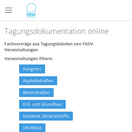
Direkt
zum
Inhalt
Tagungsdokumentation online
Fachvorträge aus Tagungsbänden von FGSV-
Veranstaltungen
Veranstaltungen filtern:
Kongress
Asphaltstraßen
Betonstraßen
Erd- und Grundbau
Gesteine, Mineralstoffe
HEUREKA