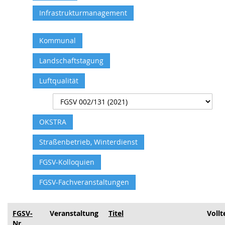
Infrastrukturmanagement
Kommunal
Landschaftstagung
Luftqualität
OKSTRA
Straßenbetrieb, Winterdienst
FGSV-Kolloquien
FGSV-Fachveranstaltungen
FGSV-
Veranstaltung
Titel
Vollt
Nr.