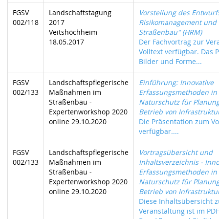
FGSV
Landschaftstagung
Vorstellung des Entwurf
002/118
2017
Risikomanagement und 
Veitshöchheim
Straßenbau" (HRM)
18.05.2017
Der Fachvortrag zur Vera
Volltext verfügbar. Das P
Bilder und Forme...
FGSV
Landschaftspflegerische
Einführung: Innovative
002/133
Maßnahmen im
Erfassungsmethoden in
Straßenbau -
Naturschutz für Planun
Expertenworkshop 2020
Betrieb von Infrastrukt
online 29.10.2020
Die Präsentation zum Vo
verfügbar....
FGSV
Landschaftspflegerische
Vortragsübersicht und
002/133
Maßnahmen im
Inhaltsverzeichnis - Inn
Straßenbau -
Erfassungsmethoden in
Expertenworkshop 2020
Naturschutz für Planun
online 29.10.2020
Betrieb von Infrastrukt
Diese Inhaltsübersicht z
Veranstaltung ist im PDF