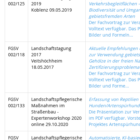
002/125
2019
Verkehrsbegleitflächen 
Koblenz 09.05.2019
Biodiversität und Umga
gebietsfremden Arten
Der Fachvortrag zur Vera
Volltext verfügbar. Das P
Bilder und Formeln...
FGSV
Landschaftstagung
Aktuelle Empfehlungen
002/118
2017
zur Verwendung gebiets
Veitshöchheim
Gehölze in der freien Na
18.05.2017
Zertifizierungsproblema
Der Fachvortrag zur Vera
Volltext verfügbar. Das P
Bilder und Forme...
FGSV
Landschaftspflegerische
Erfassung von Reptilien
002/133
Maßnahmen im
Hunden/Artenspürhund
Straßenbau -
Die Präsentation zur Ver
Expertenworkshop 2020
im PDF verfügbar. Vorst
online 29.10.2020
Projektes Artenspürhund
FGSV
Landschaftspflegerische
Automatisierte, Kl-basie