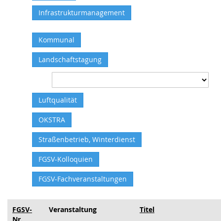
Infrastrukturmanagement
Kommunal
Landschaftstagung
Luftqualität
OKSTRA
Straßenbetrieb, Winterdienst
FGSV-Kolloquien
FGSV-Fachveranstaltungen
FGSV-
Veranstaltung
Titel
Nr.