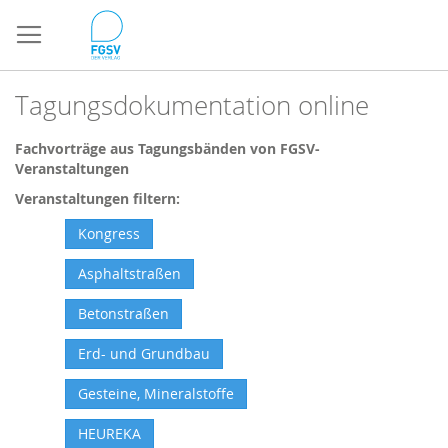
Direkt
zum
Inhalt
Tagungsdokumentation online
Fachvorträge aus Tagungsbänden von FGSV-
Veranstaltungen
Veranstaltungen filtern:
Kongress
Asphaltstraßen
Betonstraßen
Erd- und Grundbau
Gesteine, Mineralstoffe
HEUREKA