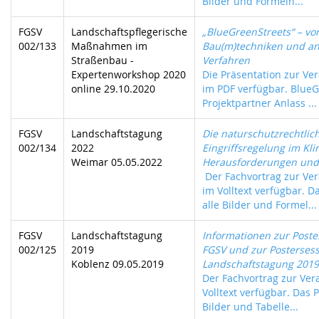
Bilder und Formeln...
FGSV
Landschaftspflegerische
„BlueGreenStreets“ – vo
002/133
Maßnahmen im
Bau(m)techniken und a
Straßenbau -
Verfahren
Expertenworkshop 2020
Die Präsentation zur Ver
online 29.10.2020
im PDF verfügbar. BlueG
Projektpartner Anlass ...
FGSV
Landschaftstagung
Die naturschutzrechtlic
002/134
2022
Eingriffsregelung im Kl
Weimar 05.05.2022
Herausforderungen und
Der Fachvortrag zur Ver
im Volltext verfügbar. D
alle Bilder und Formel...
FGSV
Landschaftstagung
Informationen zur Post
002/125
2019
FGSV und zur Postersess
Koblenz 09.05.2019
Landschaftstagung 2019
Der Fachvortrag zur Vera
Volltext verfügbar. Das P
Bilder und Tabelle...