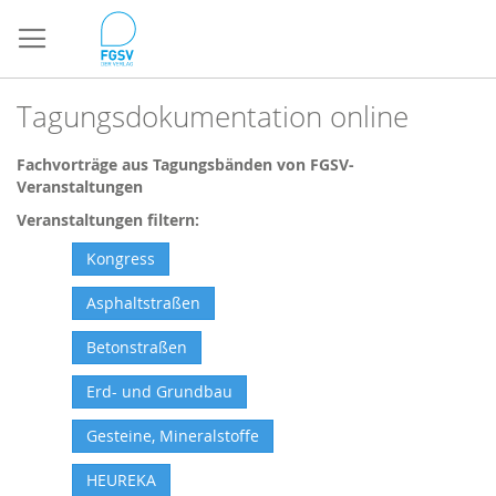
Direkt
zum
Inhalt
Tagungsdokumentation online
Fachvorträge aus Tagungsbänden von FGSV-
Veranstaltungen
Veranstaltungen filtern:
Kongress
Asphaltstraßen
Betonstraßen
Erd- und Grundbau
Gesteine, Mineralstoffe
HEUREKA