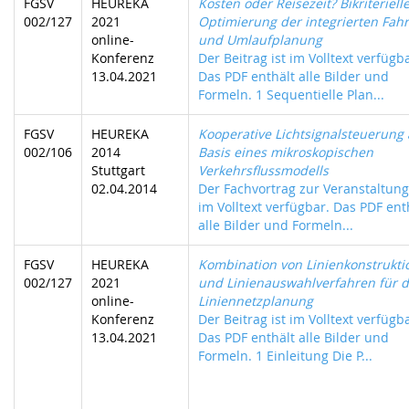
FGSV
HEUREKA
Kosten oder Reisezeit? Bikriteriell
002/127
2021
Optimierung der integrierten Fahr
online-
und Umlaufplanung
Konferenz
Der Beitrag ist im Volltext verfügb
13.04.2021
Das PDF enthält alle Bilder und
Formeln. 1 Sequentielle Plan...
FGSV
HEUREKA
Kooperative Lichtsignalsteuerung 
002/106
2014
Basis eines mikroskopischen
Stuttgart
Verkehrsflussmodells
02.04.2014
Der Fachvortrag zur Veranstaltung 
im Volltext verfügbar. Das PDF ent
alle Bilder und Formeln...
FGSV
HEUREKA
Kombination von Linienkonstrukti
002/127
2021
und Linienauswahlverfahren für d
online-
Liniennetzplanung
Konferenz
Der Beitrag ist im Volltext verfügb
13.04.2021
Das PDF enthält alle Bilder und
Formeln. 1 Einleitung Die P...