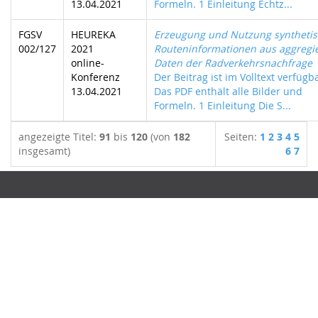
13.04.2021
Formeln. 1 Einleitung Echtz...
FGSV
HEUREKA
Erzeugung und Nutzung synthetis
002/127
2021
Routeninformationen aus aggregi
online-
Daten der Radverkehrsnachfrage
Konferenz
Der Beitrag ist im Volltext verfügb
13.04.2021
Das PDF enthält alle Bilder und
Formeln. 1 Einleitung Die S...
angezeigte Titel:
91
bis
120
(von
182
Seiten:
1
2
3
4
5
insgesamt)
6
7