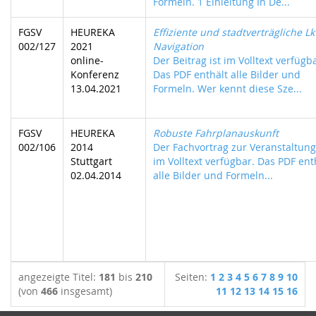
Formeln. 1 Einleitung In De...
FGSV
HEUREKA
Effiziente und stadtverträgliche L
002/127
2021
Navigation
online-
Der Beitrag ist im Volltext verfügb
Konferenz
Das PDF enthält alle Bilder und
13.04.2021
Formeln. Wer kennt diese Sze...
FGSV
HEUREKA
Robuste Fahrplanauskunft
002/106
2014
Der Fachvortrag zur Veranstaltung 
Stuttgart
im Volltext verfügbar. Das PDF ent
02.04.2014
alle Bilder und Formeln...
angezeigte Titel:
181
bis
210
Seiten:
1
2
3
4
5
6
7
8
9
10
(von
466
insgesamt)
11
12
13
14
15
16