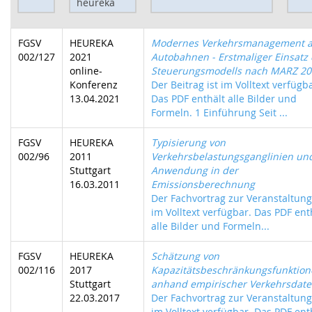
FGSV
HEUREKA
Modernes Verkehrsmanagement a
002/127
2021
Autobahnen - Erstmaliger Einsatz
online-
Steuerungsmodells nach MARZ 20
Konferenz
Der Beitrag ist im Volltext verfügb
13.04.2021
Das PDF enthält alle Bilder und
Formeln. 1 Einführung Seit ...
FGSV
HEUREKA
Typisierung von
002/96
2011
Verkehrsbelastungsganglinien un
Stuttgart
Anwendung in der
16.03.2011
Emissionsberechnung
Der Fachvortrag zur Veranstaltung 
im Volltext verfügbar. Das PDF ent
alle Bilder und Formeln...
FGSV
HEUREKA
Schätzung von
002/116
2017
Kapazitätsbeschränkungsfunktio
Stuttgart
anhand empirischer Verkehrsdat
22.03.2017
Der Fachvortrag zur Veranstaltung 
im Volltext verfügbar. Das PDF ent