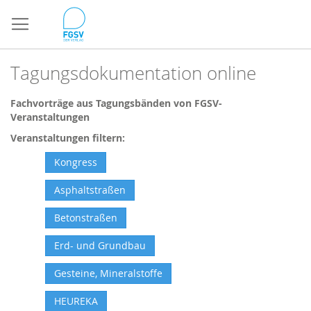
Direkt
zum
Inhalt
Tagungsdokumentation online
Fachvorträge aus Tagungsbänden von FGSV-
Veranstaltungen
Veranstaltungen filtern:
Kongress
Asphaltstraßen
Betonstraßen
Erd- und Grundbau
Gesteine, Mineralstoffe
HEUREKA