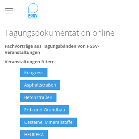
Direkt
zum
Inhalt
Tagungsdokumentation online
Fachvorträge aus Tagungsbänden von FGSV-
Veranstaltungen
Veranstaltungen filtern:
Kongress
Asphaltstraßen
Betonstraßen
Erd- und Grundbau
Gesteine, Mineralstoffe
HEUREKA