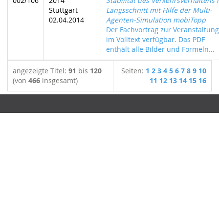
002/106
2014
Stabilität des Verkehrsverhaltens 
Stuttgart
Längsschnitt mit Hilfe der Multi-
02.04.2014
Agenten-Simulation mobiTopp
Der Fachvortrag zur Veranstaltung 
im Volltext verfügbar. Das PDF
enthält alle Bilder und Formeln...
angezeigte Titel:
91
bis
120
Seiten:
1
2
3
4
5
6
7
8
9
10
(von
466
insgesamt)
11
12
13
14
15
16