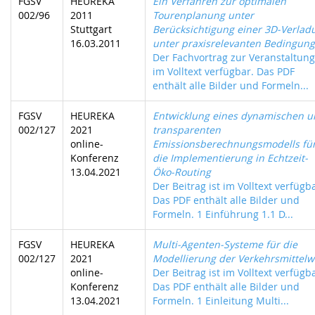
FGSV
HEUREKA
Ein Verfahren zur optimalen
002/96
2011
Tourenplanung unter
Stuttgart
Berücksichtigung einer 3D-Verlad
16.03.2011
unter praxisrelevanten Bedingun
Der Fachvortrag zur Veranstaltung 
im Volltext verfügbar. Das PDF
enthält alle Bilder und Formeln...
FGSV
HEUREKA
Entwicklung eines dynamischen 
002/127
2021
transparenten
online-
Emissionsberechnungsmodells fü
Konferenz
die Implementierung in Echtzeit-
13.04.2021
Öko-Routing
Der Beitrag ist im Volltext verfügb
Das PDF enthält alle Bilder und
Formeln. 1 Einführung 1.1 D...
FGSV
HEUREKA
Multi-Agenten-Systeme für die
002/127
2021
Modellierung der Verkehrsmittelw
online-
Der Beitrag ist im Volltext verfügb
Konferenz
Das PDF enthält alle Bilder und
13.04.2021
Formeln. 1 Einleitung Multi...