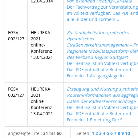
02.04.2014
von extended Floating-Car-Data
Der Fachvortrag zur Veranstaltung 
im Volltext verfügbar. Das PDF ent
alle Bilder und Formeln...
FGSV
HEUREKA
Zuständigkeitsübergreifendes
002/127
2021
dynamisches
online-
Straßenverkehrsmanagement – Pr
Konferenz
Regionale Mobilitätsplattform (RM
13.04.2021
des Verband Region Stuttgart
Der Beitrag ist im Volltext verfügb
Das PDF enthält alle Bilder und
Formeln. 1 Ausgangslage In ...
FGSV
HEUREKA
Erzeugung und Nutzung synthetis
002/127
2021
Routeninformationen aus aggregi
online-
Daten der Radverkehrsnachfrage
Konferenz
Der Beitrag ist im Volltext verfügb
13.04.2021
Das PDF enthält alle Bilder und
Formeln. 1 Einleitung Die S...
angezeigte Titel:
31
bis
60
Seiten:
1
2
3
4
5
6
7
8
9
10