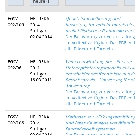
FGSV
HEUREKA
Qualitätsmodellierung und -
002/106
2014
bewertung im Verkehr mittels ein
Stuttgart
probabilistischen Rahmenkonzept
02.04.2014
Der Fachvortrag zur Veranstaltung 
im Volltext verfügbar. Das PDF ent
alle Bilder und Formeln...
FGSV
HEUREKA
Weiterentwicklung eines linearen
002/96
2011
Linienoptimierungsmodells mit Hil
Stuttgart
entscheidender Kenntnisse aus d
16.03.2011
Betriebspraxis – Umsetzung für di
Anwendung
Der Fachvortrag zur Veranstaltung 
im Volltext verfügbar. Das PDF ent
alle Bilder und Formeln...
FGSV
HEUREKA
Methoden zur Wirkungsermittlun
002/106
2014
und Potenzialanalyse von öffentli
Stuttgart
Fahrradverleihsystemen
02.04.2014
Der Fachvortrag zur Veranstaltung 