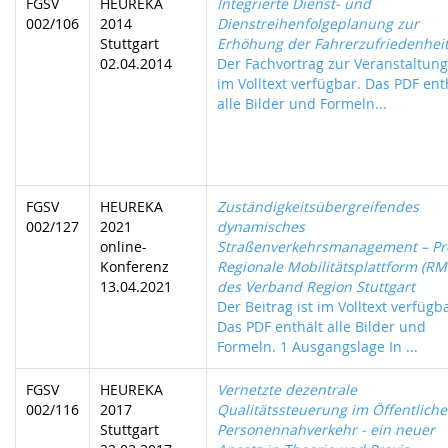
FGSV
HEUREKA
Integrierte Dienst- und
002/106
2014
Dienstreihenfolgeplanung zur
Stuttgart
Erhöhung der Fahrerzufriedenhei
02.04.2014
Der Fachvortrag zur Veranstaltung 
im Volltext verfügbar. Das PDF ent
alle Bilder und Formeln...
FGSV
HEUREKA
Zuständigkeitsübergreifendes
002/127
2021
dynamisches
online-
Straßenverkehrsmanagement – Pr
Konferenz
Regionale Mobilitätsplattform (RM
13.04.2021
des Verband Region Stuttgart
Der Beitrag ist im Volltext verfügb
Das PDF enthält alle Bilder und
Formeln. 1 Ausgangslage In ...
FGSV
HEUREKA
Vernetzte dezentrale
002/116
2017
Qualitätssteuerung im Öffentlich
Stuttgart
Personennahverkehr - ein neuer