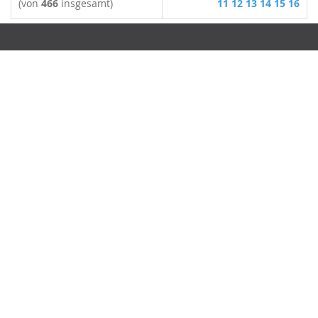
(von
466
insgesamt)
11
12
13
14
15
16