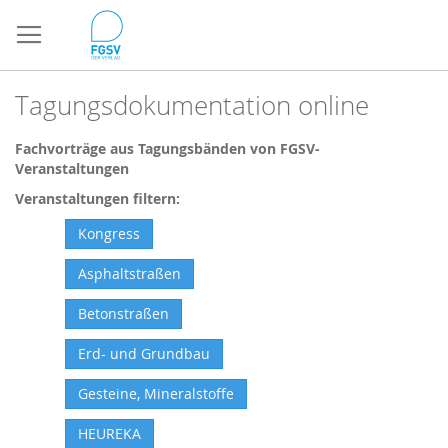
Direkt
zum
Inhalt
Tagungsdokumentation online
Fachvorträge aus Tagungsbänden von FGSV-
Veranstaltungen
Veranstaltungen filtern:
Kongress
Asphaltstraßen
Betonstraßen
Erd- und Grundbau
Gesteine, Mineralstoffe
HEUREKA