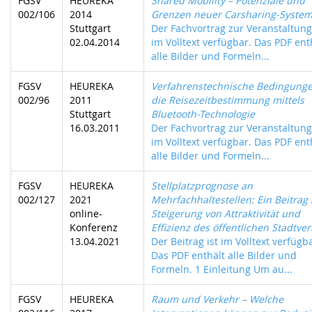
FGSV
HEUREKA
Shared Mobility – Potenziale und
002/106
2014
Grenzen neuer Carsharing-Syste
Stuttgart
Der Fachvortrag zur Veranstaltung 
02.04.2014
im Volltext verfügbar. Das PDF ent
alle Bilder und Formeln...
FGSV
HEUREKA
Verfahrenstechnische Bedingunge
002/96
2011
die Reisezeitbestimmung mittels
Stuttgart
Bluetooth-Technologie
16.03.2011
Der Fachvortrag zur Veranstaltung 
im Volltext verfügbar. Das PDF ent
alle Bilder und Formeln...
FGSV
HEUREKA
Stellplatzprognose an
002/127
2021
Mehrfachhaltestellen: Ein Beitrag 
online-
Steigerung von Attraktivität und
Konferenz
Effizienz des öffentlichen Stadtve
13.04.2021
Der Beitrag ist im Volltext verfügb
Das PDF enthält alle Bilder und
Formeln. 1 Einleitung Um au...
FGSV
HEUREKA
Raum und Verkehr – Welche