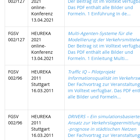
002/127
2021
Der Beitrag ist im Volltext verfügb
online-
Das PDF enthält alle Bilder und
Konferenz
Formeln. 1 Einführung In de...
13.04.2021
FGSV
HEUREKA
Multi-Agenten-Systeme für die
002/127
2021
Modellierung der Verkehrsmittelw
online-
Der Beitrag ist im Volltext verfügb
Konferenz
Das PDF enthält alle Bilder und
13.04.2021
Formeln. 1 Einleitung Multi...
FGSV
HEUREKA
Traffic IQ – Pilotprojekt
002/96
2011
Informationsqualität im Verkehrs
Stuttgart
Der Fachvortrag zur Veranstaltung 
16.03.2011
im Volltext verfügbar. Das PDF ent
alle Bilder und Formeln...
FGSV
HEUREKA
DRIVERS – Ein simulationsbasierte
002/96
2011
Ansatz zur Verkehrslageermittlun
Stuttgart
-prognose in städtischen Netzen
16.03.2011
Der Fachvortrag zur Veranstaltung 