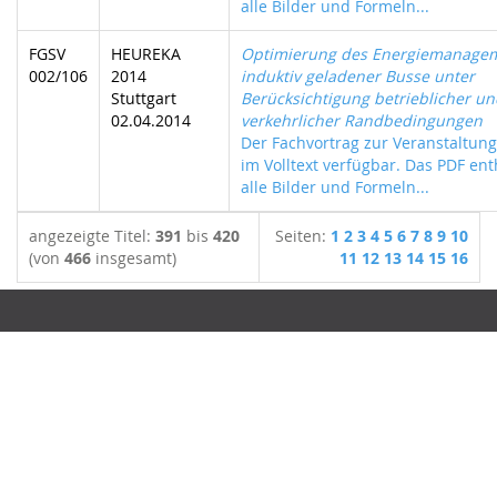
alle Bilder und Formeln...
FGSV
HEUREKA
Optimierung des Energiemanage
002/106
2014
induktiv geladener Busse unter
Stuttgart
Berücksichtigung betrieblicher un
02.04.2014
verkehrlicher Randbedingungen
Der Fachvortrag zur Veranstaltung 
im Volltext verfügbar. Das PDF ent
alle Bilder und Formeln...
angezeigte Titel:
391
bis
420
Seiten:
1
2
3
4
5
6
7
8
9
10
(von
466
insgesamt)
11
12
13
14
15
16