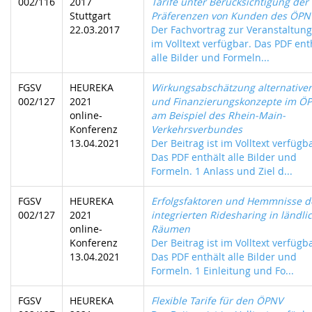
002/116
2017
Tarife unter Berücksichtigung der
Stuttgart
Präferenzen von Kunden des ÖPN
22.03.2017
Der Fachvortrag zur Veranstaltung 
im Volltext verfügbar. Das PDF ent
alle Bilder und Formeln...
FGSV
HEUREKA
Wirkungsabschätzung alternativer 
002/127
2021
und Finanzierungskonzepte im Ö
online-
am Beispiel des Rhein-Main-
Konferenz
Verkehrsverbundes
13.04.2021
Der Beitrag ist im Volltext verfügb
Das PDF enthält alle Bilder und
Formeln. 1 Anlass und Ziel d...
FGSV
HEUREKA
Erfolgsfaktoren und Hemmnisse d
002/127
2021
integrierten Ridesharing in ländli
online-
Räumen
Konferenz
Der Beitrag ist im Volltext verfügb
13.04.2021
Das PDF enthält alle Bilder und
Formeln. 1 Einleitung und Fo...
FGSV
HEUREKA
Flexible Tarife für den ÖPNV