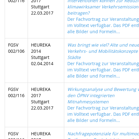
002/116
2017
Interventionen können zur Reduz
Stuttgart
klimawirksamer Verkehrsemissio
22.03.2017
beitragen?
Der Fachvortrag zur Veranstaltung 
im Volltext verfügbar. Das PDF ent
alle Bilder und Formeln...
FGSV
HEUREKA
Was bringt wie viel? Alte und neu
002/106
2014
Verkehrs- und Mobilitätskonzepte 
Stuttgart
Städte
02.04.2014
Der Fachvortrag zur Veranstaltung 
im Volltext verfügbar. Das PDF ent
alle Bilder und Formeln...
FGSV
HEUREKA
Wirkungsanalyse und Bewertung v
002/116
2017
den ÖPNV integrierten
Stuttgart
Mitnahmesystemen
22.03.2017
Der Fachvortrag zur Veranstaltung 
im Volltext verfügbar. Das PDF ent
alle Bilder und Formeln...
FGSV
HEUREKA
Nachfragepotenziale für multimo