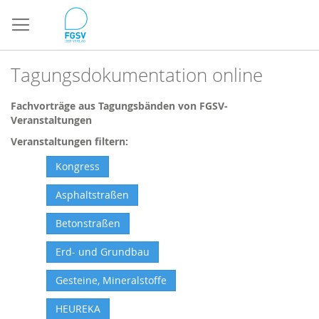
Direkt
zum
Inhalt
Tagungsdokumentation online
Fachvorträge aus Tagungsbänden von FGSV-
Veranstaltungen
Veranstaltungen filtern:
Kongress
Asphaltstraßen
Betonstraßen
Erd- und Grundbau
Gesteine, Mineralstoffe
HEUREKA