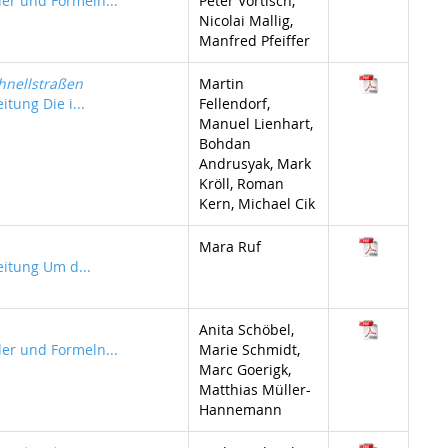
der und Formeln...
Peter Vortisch,
Nicolai Mallig,
Manfred Pfeiffer
hnellstraßen
Martin
itung Die i...
Fellendorf,
Manuel Lienhart,
Bohdan
Andrusyak, Mark
Kröll, Roman
Kern, Michael Cik
Mara Ruf
eitung Um d...
Anita Schöbel,
der und Formeln...
Marie Schmidt,
Marc Goerigk,
Matthias Müller-
Hannemann