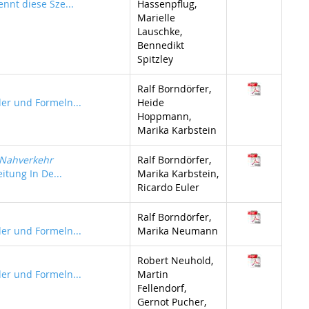
ennt diese Sze...
Hassenpflug,
Marielle
Lauschke,
Bennedikt
Spitzley
Ralf Borndörfer,
der und Formeln...
Heide
Hoppmann,
Marika Karbstein
 Nahverkehr
Ralf Borndörfer,
itung In De...
Marika Karbstein,
Ricardo Euler
Ralf Borndörfer,
der und Formeln...
Marika Neumann
Robert Neuhold,
der und Formeln...
Martin
Fellendorf,
Gernot Pucher,