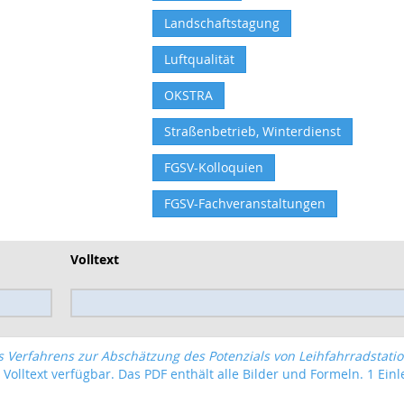
Landschaftstagung
Luftqualität
OKSTRA
Straßenbetrieb, Winterdienst
FGSV-Kolloquien
FGSV-Fachveranstaltungen
Volltext
s Verfahrens zur Abschätzung des Potenzials von Leihfahrradstati
 Volltext verfügbar. Das PDF enthält alle Bilder und Formeln. 1 Einle