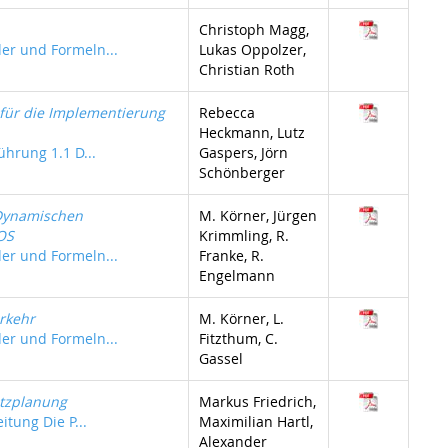
Christoph Magg,
der und Formeln...
Lukas Oppolzer,
Christian Roth
für die Implementierung
Rebecca
Heckmann, Lutz
ührung 1.1 D...
Gaspers, Jörn
Schönberger
 Dynamischen
M. Körner, Jürgen
OS
Krimmling, R.
der und Formeln...
Franke, R.
Engelmann
rkehr
M. Körner, L.
der und Formeln...
Fitzthum, C.
Gassel
etzplanung
Markus Friedrich,
itung Die P...
Maximilian Hartl,
Alexander