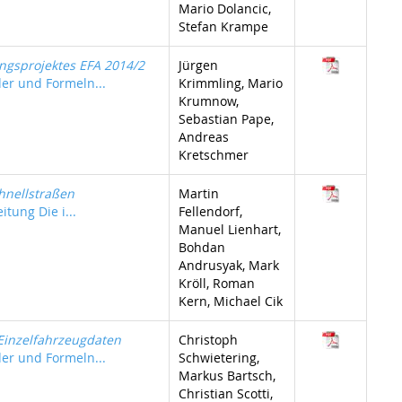
Mario Dolancic,
Stefan Krampe
ngsprojektes EFA 2014/2
Jürgen
der und Formeln...
Krimmling, Mario
Krumnow,
Sebastian Pape,
Andreas
Kretschmer
hnellstraßen
Martin
itung Die i...
Fellendorf,
Manuel Lienhart,
Bohdan
Andrusyak, Mark
Kröll, Roman
Kern, Michael Cik
Einzelfahrzeugdaten
Christoph
der und Formeln...
Schwietering,
Markus Bartsch,
Christian Scotti,