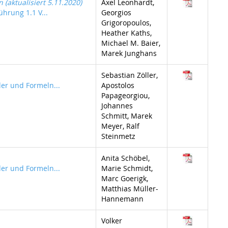
aktualisiert 5.11.2020)
Axel Leonhardt,
ührung 1.1 V...
Georgios
Grigoropoulos,
Heather Kaths,
Michael M. Baier,
Marek Junghans
Sebastian Zöller,
der und Formeln...
Apostolos
Papageorgiou,
Johannes
Schmitt, Marek
Meyer, Ralf
Steinmetz
Anita Schöbel,
der und Formeln...
Marie Schmidt,
Marc Goerigk,
Matthias Müller-
Hannemann
Volker