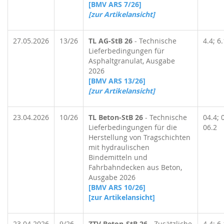
[BMV ARS 7/26]
[zur Artikelansicht]
27.05.2026
13/26
TL AG-StB 26
- Technische
4.4; 6.
Lieferbedingungen für
Asphaltgranulat, Ausgabe
2026
[BMV ARS 13/26]
[zur Artikelansicht]
23.04.2026
10/26
TL Beton-StB 26
- Technische
04.4; 
Lieferbedingungen für die
06.2
Herstellung von Tragschichten
mit hydraulischen
Bindemitteln und
Fahrbahndecken aus Beton,
Ausgabe 2026
[BMV ARS 10/26]
[zur Artikelansicht]
23.04.2026
9/26
ZTV Beton-StB 26
- Zusätzliche
4.4; 6.