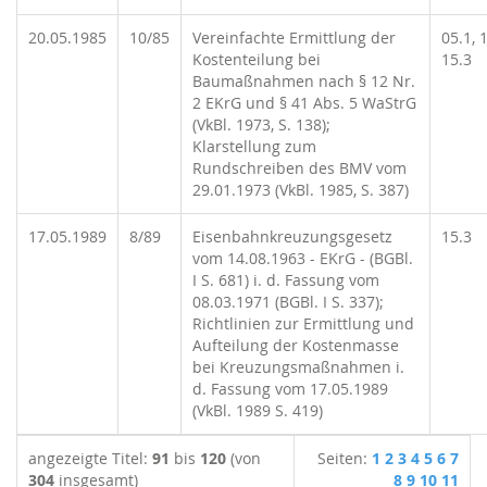
20.05.1985
10/85
Vereinfachte Ermittlung der
05.1, 1
Kostenteilung bei
15.3
Baumaßnahmen nach § 12 Nr.
2 EKrG und § 41 Abs. 5 WaStrG
(VkBl. 1973, S. 138);
Klarstellung zum
Rundschreiben des BMV vom
29.01.1973 (VkBl. 1985, S. 387)
17.05.1989
8/89
Eisenbahnkreuzungsgesetz
15.3
vom 14.08.1963 - EKrG - (BGBl.
I S. 681) i. d. Fassung vom
08.03.1971 (BGBl. I S. 337);
Richtlinien zur Ermittlung und
Aufteilung der Kostenmasse
bei Kreuzungsmaßnahmen i.
d. Fassung vom 17.05.1989
(VkBl. 1989 S. 419)
angezeigte Titel:
91
bis
120
(von
Seiten:
1
2
3
4
5
6
7
304
insgesamt)
8
9
10
11