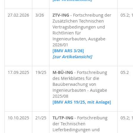
27.02.2026
3/26
ZTV-ING
- Fortschreibung der
05.2; 
Zusätzlichen Technischen
Vertragsbedingungen und
Richtlinien für
Ingenieurbauten, Ausgabe
2026/01
[BMV ARS 3/26]
[zur Artikelansicht]
17.09.2025
19/25
M-BÜ-ING
- Fortschreibung
05.2
des Merkblattes für die
Bauüberwachung von
Ingenieurbauten - Ausgabe
2025/08
[BMV ARS 19/25, mit Anlage]
10.10.2025
21/25
TL/TP-ING
- Fortschreibung
05.2; 
der Technischen
Lieferbedingungen und