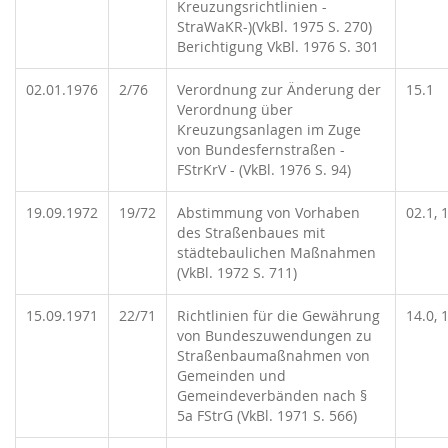
Kreuzungsrichtlinien -
StraWaKR-)(VkBl. 1975 S. 270)
Berichtigung VkBl. 1976 S. 301
02.01.1976
2/76
Verordnung zur Änderung der
15.1
Verordnung über
Kreuzungsanlagen im Zuge
von Bundesfernstraßen -
FStrKrV - (VkBl. 1976 S. 94)
19.09.1972
19/72
Abstimmung von Vorhaben
02.1, 
des Straßenbaues mit
städtebaulichen Maßnahmen
(VkBl. 1972 S. 711)
15.09.1971
22/71
Richtlinien für die Gewährung
14.0, 
von Bundeszuwendungen zu
Straßenbaumaßnahmen von
Gemeinden und
Gemeindeverbänden nach §
5a FStrG (VkBl. 1971 S. 566)