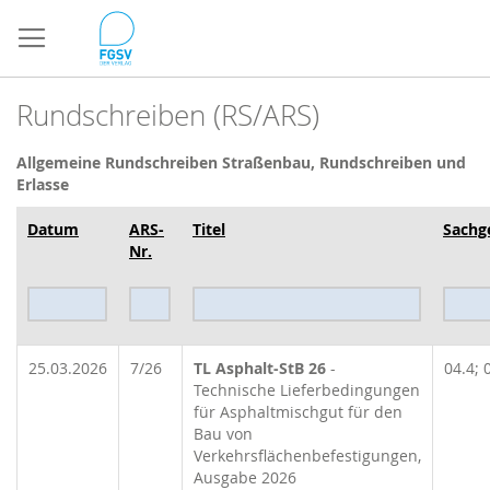
Direkt
zum
Inhalt
Rundschreiben (RS/ARS)
Allgemeine Rundschreiben
Straßenbau, Rundschreiben und
Erlasse
Datum
ARS-
Titel
Sachg
Nr.
25.03.2026
7/26
TL Asphalt-StB 26
-
04.4; 
Technische Lieferbedingungen
für Asphaltmischgut für den
Bau von
Verkehrsflächenbefestigungen,
Ausgabe 2026