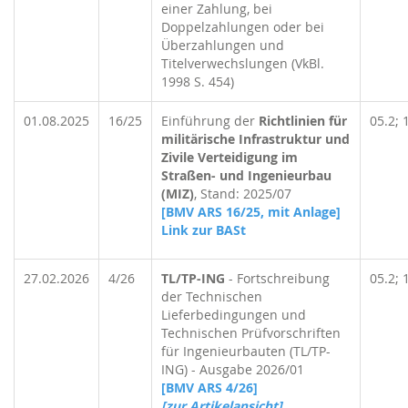
einer Zahlung, bei
Doppelzahlungen oder bei
Überzahlungen und
Titelverwechslungen (VkBl.
1998 S. 454)
01.08.2025
16/25
Einführung der
Richtlinien für
05.2; 
militärische Infrastruktur und
Zivile Verteidigung im
Straßen- und Ingenieurbau
(MIZ)
, Stand: 2025/07
[BMV ARS 16/25, mit Anlage]
Link zur BASt
27.02.2026
4/26
TL/TP-ING
- Fortschreibung
05.2; 
der Technischen
Lieferbedingungen und
Technischen Prüfvorschriften
für Ingenieurbauten (TL/TP-
ING) - Ausgabe 2026/01
[BMV ARS 4/26]
[zur Artikelansicht]