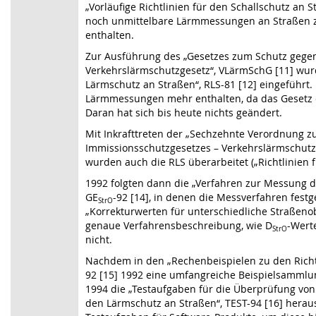
„Vorläufige Richtlinien für den Schallschutz an S
noch unmittelbare Lärmmessungen an Straßen z
enthalten.
Zur Ausführung des „Gesetzes zum Schutz gege
Verkehrslärmschutzgesetz“, VLärmSchG [11] wurd
Lärmschutz an Straßen“, RLS-81 [12] eingeführt
Lärmmessungen mehr enthalten, da das Gesetz d
Daran hat sich bis heute nichts geändert.
Mit Inkrafttreten der „Sechzehnte Verordnung 
Immissionsschutzgesetzes – Verkehrslärmschutzv
wurden auch die RLS überarbeitet („Richtlinien f
1992 folgten dann die „Verfahren zur Messung 
GE
-92 [14], in denen die Messverfahren festg
StrO
„Korrekturwerten für unterschiedliche Straßeno
genaue Verfahrensbeschreibung, wie D
-Werte
StrO
nicht.
Nachdem in den „Rechenbeispielen zu den Richt
92 [15] 1992 eine umfangreiche Beispielsammlun
1994 die „Testaufgaben für die Überprüfung vo
den Lärmschutz an Straßen“, TEST-94 [16] herau