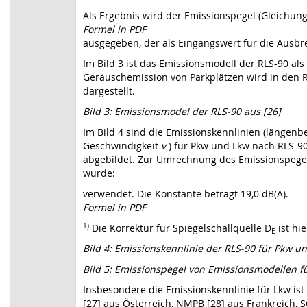
Als Ergebnis wird der Emissionspegel (Gleichung 
Formel in PDF
ausgegeben, der als Eingangswert für die Ausb
Im Bild 3 ist das Emissionsmodell der RLS-90 als
Geräuschemission von Parkplätzen wird in den R
dargestellt.
Bild 3: Emissionsmodel der RLS-90 aus [26]
Im Bild 4 sind die Emissionskennlinien (längen
Geschwindigkeit
v
) für Pkw und Lkw nach RLS-90
abgebildet. Zur Umrechnung des Emissionspegel
wurde:
verwendet. Die Konstante beträgt 19,0 dB(A).
Formel in PDF
1)
Die Korrektur für Spiegelschallquelle D
ist hie
E
Bild 4: Emissionskennlinie der RLS-90 für Pkw u
Bild 5: Emissionspegel von Emissionsmodellen fü
Insbesondere die Emissionskennlinie für Lkw is
[27] aus Österreich, NMPB [28] aus Frankreich,