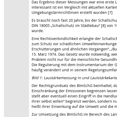
Das Ergebnis dieser Messungen war eine erste Lau
Interessant ist ein Vergleich mit aktuellen Karte
Umgebungslärmrichtlinien erstellt wurden [7]
Es braucht noch fast 20 Jahre, bis der Schallsc
DIN 18005 „Schallschutz im Städtebau“ [8] von 1
wurde.
Eine Rechtsverbindlichkeit erlangte der Schalls
zum Schutz vor schädlichen Umwelteinwirkunge
Erschütterungen und ähnlichen Vorgängen“, „B
15. März 1974. Das Gesetz wurde notwendig, weil
Problem nicht nur für die menschliche Gesundhe
Die Regulierung mit dem Instrumentarium der G
häufig verändert und in seinem Regelungsumfan
Bild 1: Laustärkemessung in und Lautstärkekart
Der Rechtsgrundsatz des BImSchG beinhaltet, d
Einschränkung der Emissionen begrenzen lassen
stellt aber eventuell einen Eingriff in die Hand
ihrer selbst willen“ begrenzt werden, sondern n
heißt ihrer Einwirkung auf die Umwelt und die 
Zur Umsetzung des BImSchG im Bereich des Lär