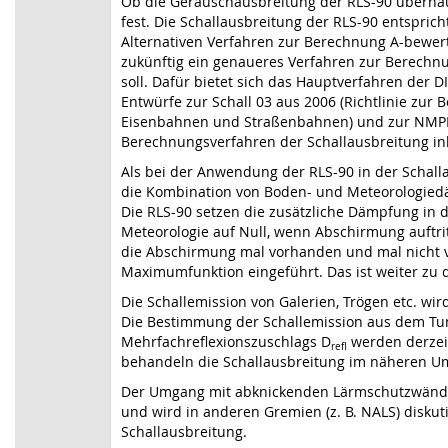
Ob die Geräuschausbreitung der RLS-90 überhaup
fest. Die Schallausbreitung der RLS-90 entspric
Alternativen Verfahren zur Berechnung A-bewert
zukünftig ein genaueres Verfahren zur Berechn
soll. Dafür bietet sich das Hauptverfahren der 
Entwürfe zur Schall 03 aus 2006 (Richtlinie zur
Eisenbahnen und Straßenbahnen) und zur NMPB 2
Berechnungsverfahren der Schallausbreitung inkl
Als bei der Anwendung der RLS-90 in der Schall
die Kombination von Boden- und Meteorologied
Die RLS-90 setzen die zusätzliche Dämpfung in 
Meteorologie auf Null, wenn Abschirmung auftri
die Abschirmung mal vorhanden und mal nicht v
Maximumfunktion eingeführt. Das ist weiter zu d
Die Schallemission von Galerien, Trögen etc. wir
Die Bestimmung der Schallemission aus dem T
Mehrfachreflexionszuschlags D
werden derzeit
refl
behandeln die Schallausbreitung im näheren Um
Der Umgang mit abknickenden Lärmschutzwänd
und wird in anderen Gremien (z. B. NALS) diskutie
Schallausbreitung.