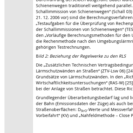
Schienenwegen traditionell weitgehend parallel.
Schallimmission von Schienenwegen“ (Schall 03) 
21. 12. 2006 vor) sind die Berechnungsverfahren
„Testaufgaben für die Überprüfung von Rechen
der Schallimmissionen von Schienenwegen“ (TEST S
den „Vorläufige Berechnungsmethoden für den U
die Rechenmethode nach den Umgebungslärmricht
gehörigen Testrechnungen.
B
ild 2: Beziehung der Regelwerke zu den RLS
Die „Zusätzlichen Technischen Vertragsbedingun
Lärmschutzwänden an Straßen“ (ZTV-Lsw 06) [24
Grundsätze von Lärmschutzwänden. In den „Richtl
Wirtschaftlichkeitsuntersuchungen“ (RAS-W) [25
bei der Anlage von Straßen betrachtet. Diese Ric
Grundlegender Überarbeitungsbedarf lag und li
der Bahn (Emissionsdaten der Züge) als auch bei
Straßenoberflächen: D
-Werte und Messverfahre
StrO
Vorbeifahrt“ (KV) und „Nahfeldmethode – Close Pr