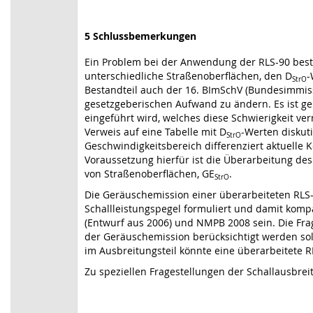
5 Schlussbemerkungen
Ein Problem bei der Anwendung der RLS-90 best
unterschiedliche Straßenoberflächen, den D
-
StrO
Bestandteil auch der 16. BImSchV (Bundesimmis
gesetzgeberischen Aufwand zu ändern. Es ist ge
eingeführt wird, welches diese Schwierigkeit ve
Verweis auf eine Tabelle mit D
-Werten diskut
StrO
Geschwindigkeitsbereich differenziert aktuelle K
Voraussetzung hierfür ist die Überarbeitung d
von Straßenoberflächen, GE
.
StrO
Die Geräuschemission einer überarbeiteten RLS-
Schallleistungspegel formuliert und damit komp
(Entwurf aus 2006) und NMPB 2008 sein. Die Fra
der Geräuschemission berücksichtigt werden soll
im Ausbreitungsteil könnte eine überarbeitete RL
Zu speziellen Fragestellungen der Schallausbre