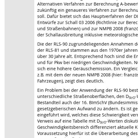
Alternativen Verfahren zur Berechnung A-bewert
zukünftig ein genaueres Verfahren zur Berechn
soll. Dafür bietet sich das Hauptverfahren der 
Entwürfe zur Schall 03 2006 (Richtlinie zur Be
und Straßenbahnen) und zur NMPB 2008 (französ
der Schallausbreitung inklusive meteorologischer 
Die der RLS-90 zugrundeliegenden Annahmen de
der RLS-81 und stammen aus den 1970er Jahren de
über 30 Jahre alt. Entsprechend hoch sind die
und für Pkw bei niedrigen Geschwindigkeiten. N
sich eine höhere Geräuschemission. Ein Vergle
z.B. mit dem der neuen NMPB 2008 (hier: französ
Fahrzeugen), zeigt dies deutlich.
Ein Problem bei der Anwendung der RLS-90 best
unterschiedliche Straßenoberflächen, den D
-
StrO
Bestandteil auch der 16. BImSchV (Bundesimmis
gesetzgeberischen Aufwand zu ändern. Es ist ge
eingeführt wird, welches diese Schwierigkeit ve
Verweis auf eine Tabelle mit D
-Werten diskut
StrO
Geschwindigkeitsbereich differenziert aktuelle K
Voraussetzung hierfür ist die Überarbeitung d