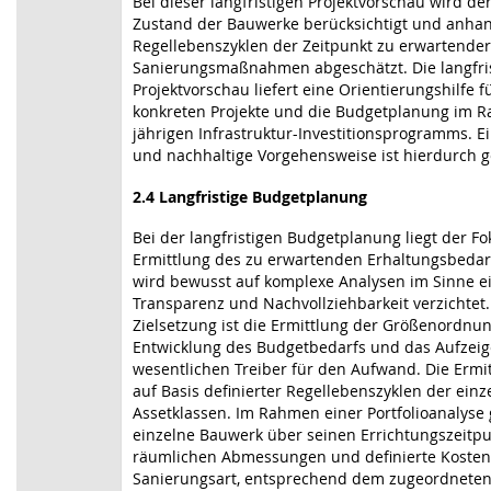
Bei dieser langfristigen Projektvorschau wird der
Zustand der Bauwerke berücksichtigt und anha
Regellebenszyklen der Zeitpunkt zu erwartender
Sanierungsmaßnahmen abgeschätzt. Die langfri
Projektvorschau liefert eine Orientierungshilfe f
konkreten Projekte und die Budgetplanung im 
jährigen Infrastruktur-Investitionsprogramms. Ei
und nachhaltige Vorgehensweise ist hierdurch g
2.4 Langfristige Budgetplanung
Bei der langfristigen Budgetplanung liegt der Fo
Ermittlung des zu erwartenden Erhaltungsbedarf
wird bewusst auf komplexe Analysen im Sinne e
Transparenz und Nachvollziehbarkeit verzichtet.
Zielsetzung ist die Ermittlung der Größenordnu
Entwicklung des Budgetbedarfs und das Aufzeig
wesentlichen Treiber für den Aufwand. Die Ermit
auf Basis definierter Regellebenszyklen der einz
Assetklassen. Im Rahmen einer Portfolioanalyse 
einzelne Bauwerk über seinen Errichtungszeitpu
räumlichen Abmessungen und definierte Kostens
Sanierungsart, entsprechend dem zugeordnete