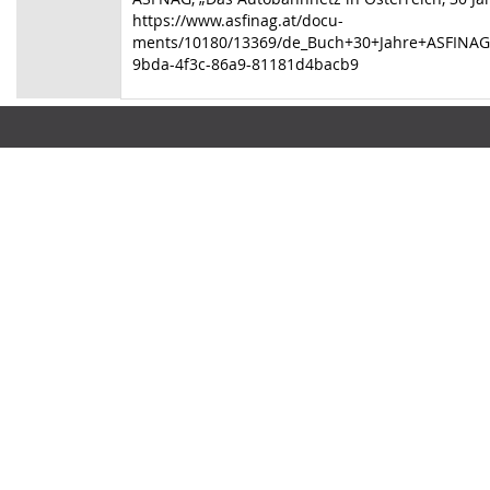
https://www.asfinag.at/docu-
ments/10180/13369/de_Buch+30+Jahre+ASFINAG
9bda-4f3c-86a9-81181d4bacb9