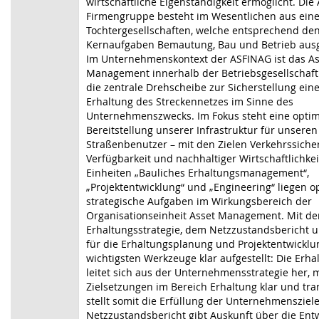
wirtschaftliche Eigenständigkeit ermöglicht. Die
Firmengruppe besteht im Wesentlichen aus eine
Tochtergesellschaften, welche entsprechend de
Kernaufgaben Bemautung, Bau und Betrieb ausge
Im Unternehmenskontext der ASFINAG ist das As
Management innerhalb der Betriebsgesellschaf
die zentrale Drehscheibe zur Sicherstellung ein
Erhaltung des Streckennetzes im Sinne des
Unternehmenszwecks. Im Fokus steht eine opti
Bereitstellung unserer Infrastruktur für unsere
Straßenbenutzer – mit den Zielen Verkehrssicher
Verfügbarkeit und nachhaltiger Wirtschaftlichkei
Einheiten „Bauliches Erhaltungsmanagement“,
„Projektentwicklung“ und „Engineering“ liegen o
strategische Aufgaben im Wirkungsbereich der
Organisationseinheit Asset Management. Mit de
Erhaltungsstrategie, dem Netzzustandsbericht 
für die Erhaltungsplanung und Projektentwicklu
wichtigsten Werkzeuge klar aufgestellt: Die Erha
leitet sich aus der Unternehmensstrategie her, 
Zielsetzungen im Bereich Erhaltung klar und tr
stellt somit die Erfüllung der Unternehmensziele
Netzzustandsbericht gibt Auskunft über die Ent