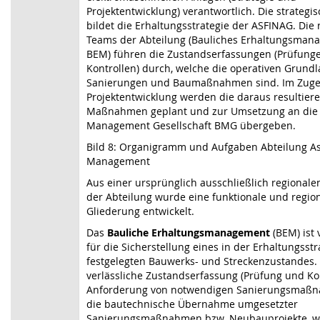
Projektentwicklung) verantwortlich. Die strateg
bildet die Erhaltungsstrategie der ASFINAG. Die 
Teams der Abteilung (Bauliches Erhaltungsman
BEM) führen die Zustandserfassungen (Prüfung
Kontrollen) durch, welche die operativen Grundl
Sanierungen und Baumaßnahmen sind. Im Zuge
Projektentwicklung werden die daraus resultier
Maßnahmen geplant und zur Umsetzung an die
Management Gesellschaft BMG übergeben.
Bild 8: Organigramm und Aufgaben Abteilung A
Management
Aus einer ursprünglich ausschließlich regionale
der Abteilung wurde eine funktionale und regio
Gliederung entwickelt.
Das
Bauliche Erhaltungsmanagement
(BEM) ist 
für die Sicherstellung eines in der Erhaltungsstr
festgelegten Bauwerks- und Streckenzustandes.
verlässliche Zustandserfassung (Prüfung und Kon
Anforderung von notwendigen Sanierungsmaß
die bautechnische Übernahme umgesetzter
Sanierungsmaßnahmen bzw. Neubauprojekte, wi