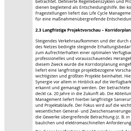
betrachtet. Definierte Regellebenszyklen und P
dienen begleitend als Entscheidungshilfe. Bei 
Fragestellungen liefert das Life Cycle Managem
für eine maßnahmenübergreifende Entscheidun
2.3 Langfristige Projektvorschau – Korridorpla
Steigendes Verkehrsaufkommen und der durch d
des Netzes bedingte steigende Erhaltungsbedarf
zum Aufrechterhalten einer optimalen Verfügbar
professionelles und vorausschauendes Herange
diesem Zweck wurde die Korridorplanung eingef
liefert eine langfristige projektbezogene Vorsch
wichtigsten und größten Projekte beinhaltet. Hi
Synergie vor allem in Hinblick auf die Verfügbark
erkannt und gemanagt werden. Der betrachtete
deckt ca. 20 Jahre in die Zukunft ab. Die Abteilu
Management liefert hierbei langfristige Sanier
und Projektabläufe. Der Fokus wird auf die wich
wesentlichen General- und Zwischensanierunge
die Gewerke übergreifende Betrachtung (z. B. in
baulichen und elektromaschinellen Anforderunge