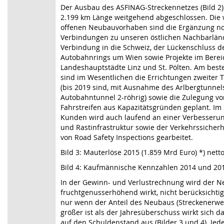
Der Ausbau des ASFINAG-Streckennetzes (Bild 2) 
2.199 km Länge weitgehend abgeschlossen. Die 
offenen Neubauvorhaben sind die Ergänzung no
Verbindungen zu unseren östlichen Nachbarländ
Verbindung in die Schweiz, der Lückenschluss d
Autobahnrings um Wien sowie Projekte im Berei
Landeshauptstädte Linz und St. Pölten. Am bes
sind im Wesentlichen die Errichtungen zweiter 
(bis 2019 sind, mit Ausnahme des Arlbergtunnels
Autobahntunnel 2-röhrig) sowie die Zulegung vo
Fahrstreifen aus Kapazitätsgründen geplant. Im
Kunden wird auch laufend an einer Verbesserun
und Rastinfrastruktur sowie der Verkehrssicherh
von Road Safety Inspections gearbeitet.
Bild 3: Mauterlöse 2015 (1.859 Mrd Euro) *) nett
Bild 4: Kaufmännische Kennzahlen 2014 und 20
In der Gewinn- und Verlustrechnung wird der N
fruchtgenusserhöhend wirkt, nicht berücksichtig
nur wenn der Anteil des Neubaus (Streckenerwe
größer ist als der Jahresüberschuss wirkt sich 
auf den Schuldenstand aus (Bilder 3 und 4). Jed