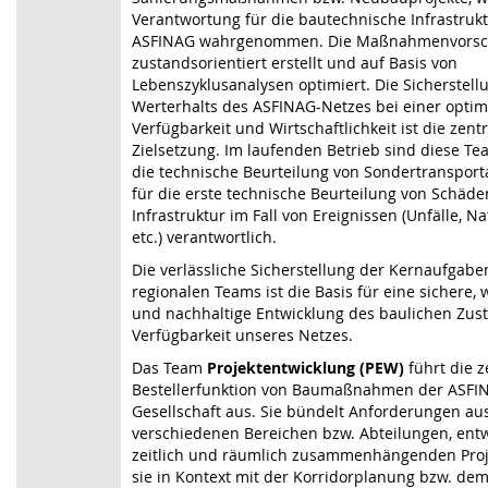
Verantwortung für die bautechnische Infrastruk
ASFINAG wahrgenommen. Die Maßnahmenvorsc
zustandsorientiert erstellt und auf Basis von
Lebenszyklusanalysen optimiert. Die Sicherstell
Werterhalts des ASFINAG-Netzes bei einer opti
Verfügbarkeit und Wirtschaftlichkeit ist die zent
Zielsetzung. Im laufenden Betrieb sind diese Te
die technische Beurteilung von Sondertranspor
für die erste technische Beurteilung von Schäd
Infrastruktur im Fall von Ereignissen (Unfälle, N
etc.) verantwortlich.
Die verlässliche Sicherstellung der Kernaufgabe
regionalen Teams ist die Basis für eine sichere, 
und nachhaltige Entwicklung des baulichen Zus
Verfügbarkeit unseres Netzes.
Das Team
Projektentwicklung (PEW)
führt die z
Bestellerfunktion von Baumaßnahmen der ASFIN
Gesellschaft aus. Sie bündelt Anforderungen au
verschiedenen Bereichen bzw. Abteilungen, entwi
zeitlich und räumlich zusammenhängenden Projek
sie in Kontext mit der Korridorplanung bzw. dem