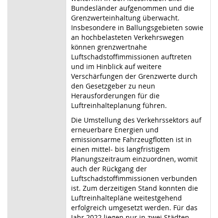
Bundesländer aufgenommen und die
Grenzwerteinhaltung überwacht.
Insbesondere in Ballungsgebieten sowie
an hochbelasteten Verkehrswegen
können grenzwertnahe
Luftschadstoffimmissionen auftreten
und im Hinblick auf wei
tere
Verschärfungen der Grenzwerte durch
den Gesetzgeber zu neun
Herausfor
derungen für die
Luftreinhalteplanung führen.
Die Umstellung des Verkehrssektors auf
erneuerbare Energien und
emissions
arme Fahrzeugflotten ist in
einen mittel- bis langfristigem
Planungszeitraum ein
zuordnen, womit
auch der Rückgang der
Luftschadstoffimmissionen verbunden
ist. Zum derzeitigen Stand konnten die
Luftreinhaltepläne weitestgehend
erfolg
reich umgesetzt werden. Für das
Jahr 2022 liegen nur in zwei Städten