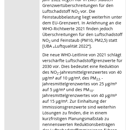
Grenzwertüberschreitungen
für den
Luftschadstoff NO
vor. Die
2
Feinstaubbelastung liegt
weiterhin unter
dem EU-Grenzwert. In Anlehnung an die
WHO-Richtwerte 2021
finden jedoch
Überschreitungen für den Luftschadstoff
NO
und Feinstaub (PM
10
, PM
2,5
) statt
2
[UBA „Luftqualität 2022“].
Die neue WHO-Leitlinie von 2021 schlägt
verschärfte Luftschadstoffgrenzwerte
für
2030 vor. Dies bedeutet eine Reduktion
des
NO
-Jahresmittelgrenzwertes
von 40
2
µg/m³ auf 10 µg/m³, des PM
-
2,5
Jahresmittelgrenzwertes von 25 µg/m³
auf
5 µg/m³ und des PM
-
10
Jahresmittelgrenzwertes von 40 µg/m³
auf 15 µg/m³. Zur
Einhaltung der
Immissionsgrenzwerte sind weiterhin
Lösungen zu finden, die in einem
kurzfristigen Planungsmaßstab zu
nennenswerten Reduktionsbeiträgen