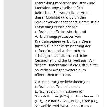
Entwicklung moderner Industrie- und
Dienstleistungsgesellschaften
betrachtet. Ein wesentlicher Anteil
dieser Mobilität wird durch den
Straßenverkehr abgedeckt. Damit ist die
Entstehung verschiedener
Luftschadstoffe bei Abrieb- und
Verbrennungsprozessen von
Kraftfahrzeugen
verbunden.
Diese
führen
zu
einer Verminderung
der
Luftqualität
und
wirken
sich
so
schädigend auf die menschliche
Gesundheit und die Umwelt aus. Vor
diesem Hintergrund ist die Luftqualität
an Verkehrswegen weiterhin im
öffentlichen In
teresse.
Zur Minderung verkehrsbedingter
Luftschadstoffe sind u.a. die
Luftschad
stoffimmissionen für
Stickstoffdioxid (NO
), Stickstoffmonoxid
2
(NO), Feinstaub (PM
, PM
), Ozon (O
),
10
2,5
3
Schwefeldioxid (SO
), Benzol (C
H
),
2
6
6