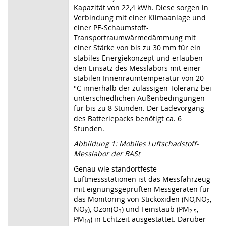
Kapazität von 22,4 kWh. Diese sorgen in
Verbindung mit einer Klimaanlage und
einer PE-Schaumstoff-
Transportraumwärmedämmung mit
einer Stärke von bis zu 30 mm für ein
stabiles Energiekonzept und erlauben
den Einsatz des Messlabors mit einer
stabilen Innenraumtemperatur von 20
°C innerhalb der zulässigen Toleranz bei
unterschiedlichen Außenbedingungen
für bis zu 8 Stunden. Der Ladevorgang
des Batteriepacks benötigt ca. 6
Stunden.
Abbildung
1:
Mobiles
Luftschadstoff-
Messlabor
der
BASt
Genau wie standortfeste
Luftmessstationen ist das Messfahrzeug
mit eignungsgeprüften Messgeräten für
das Monitoring von Stickoxiden (NO,NO
,
2
NO
), Ozon(O
) und Feinstaub (PM
,
X
3
2.5
PM
) in Echtzeit ausgestattet. Darüber
10