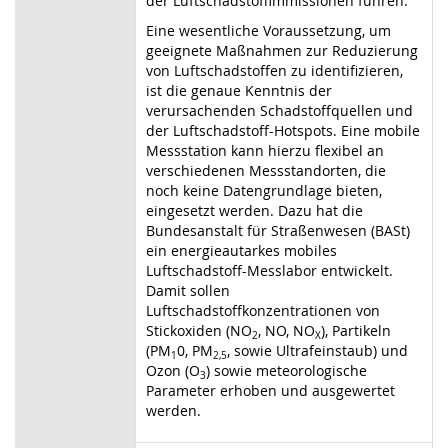
der Luftschadstoffimmissionen führen.
Eine wesentliche Voraussetzung, um
geeignete Maßnahmen zur Reduzierung
von Luftschadstoffen zu identifizieren,
ist die genaue Kenntnis der
verursachenden Schadstoffquellen und
der Luftschadstoff-Hotspots. Eine mobile
Messstation kann hierzu flexibel an
verschiedenen Messstandorten, die
noch keine Datengrundlage bieten,
eingesetzt werden. Dazu hat die
Bundesanstalt für Straßenwesen (BASt)
ein energieautarkes mobiles
Luftschadstoff-Messlabor entwi
ckelt.
Damit sollen
Luftschadstoffkonzentrationen von
Stickoxiden (
NO
, NO, NO
), Partikeln
2
X
(PM
0
, PM
, sowie Ultrafeinstaub) und
1
2,5
Ozon (O
) sowie meteorologische
3
Parameter erhoben und ausgewertet
werden.