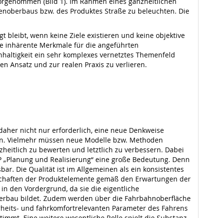
orgenommen (Bild 1). Im Rahmen eines ganzheitlichen
ßenoberbaus bzw. des Produktes Straße zu beleuchten. Die
 bleibt, wenn keine Ziele existieren und keine objektive
e inhärente Merkmale für die angeführten
chhaltigkeit ein sehr komplexes vernetztes Themenfeld
en Ansatz und zur realen Praxis zu verlieren.
aher nicht nur erforderlich, eine neue Denkweise
en. Vielmehr müssen neue Modelle bzw. Methoden
zheitlich zu bewerten und letztlich zu verbessern. Dabei
ZP „Planung und Realisierung“ eine große Bedeutung. Denn
ar. Die Qualität ist im Allgemeinen als ein konsistentes
enschaften der Produktelemente gemäß den Erwartungen der
 in den Vordergrund, da sie die eigentliche
erbau bildet. Zudem werden über die Fahrbahnoberfläche
herheits- und fahrkomfortrelevanten Parameter des Fahrens
mmt. Eine weitere wesentliche Rolle spielt die Substanz