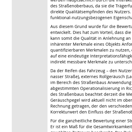
des Straßenoberbaus, da sie die Trägerfu
direkte Qualitätsempfinden des Nutzers. 
funktional-nutzungsbezogenen Eigenscha
Aus diesem Grund wurde für die Bewertun
entwickelt. Dies hat zum Vorteil, dass d
kann somit die Qualität in Anlehnung an
inhärenter Merkmale eines Objekts Anfor
quantifizierbaren Merkmalen zu nutzen, 
auf eine eindeutige Interpretationsfähig
indirekt messbare Merkmale zu untersch
Da der Reifen das Fahrzeug – den Nutzer 
nasser Straße), externes Rollgeräusch (L
im Bereich des Straßenbaus Anwendung fi
abgestimmten Operationalisierung in Rich
des Straßenbaus beachtet derzeit die Mer
Geräuschpegel wird aktuell nicht im obe
Rechnung getragen, der den verschiedene
Korrekturwert den Einfluss der Straßenob
Für die ganzheitliche Bewertung einer St
Er ist ein Maß für die Gesamtwirksamkeit