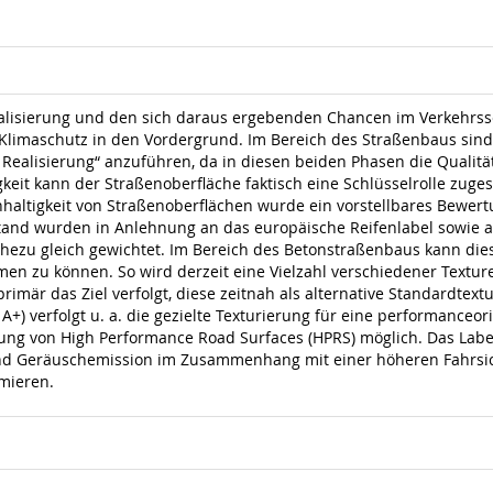
lisierung und den sich daraus ergebenden Chancen im Verkehrsse
imaschutz in den Vordergrund. Im Bereich des Straßenbaus sind i
Realisierung“ anzuführen, da in diesen beiden Phasen die Qualit
gkeit kann der Straßenoberfläche faktisch eine Schlüsselrolle zug
ltigkeit von Straßenoberflächen wurde ein vorstellbares Bewertun
and wurden in Anlehnung an das europäische Reifenlabel sowie au
hezu gleich gewichtet. Im Bereich des Betonstraßenbaus kann dies
n zu können. So wird derzeit eine Vielzahl verschiedener Texture
imär das Ziel verfolgt, diese zeitnah als alternative Standardtex
+) verfolgt u. a. die gezielte Texturierung für eine performanceor
lung von High Performance Road Surfaces (HPRS) möglich. Das Labe
 und Geräuschemission im Zusammenhang mit einer höheren Fahrs
rmieren.