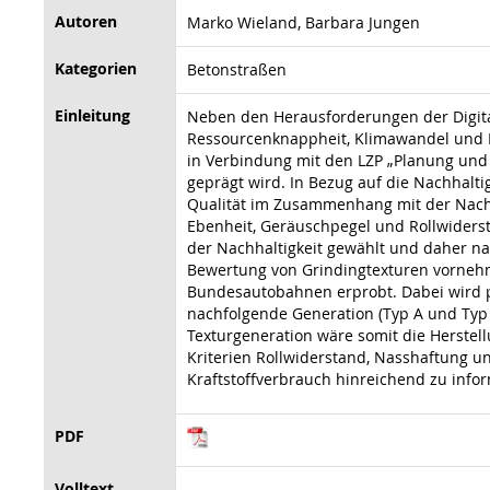
Autoren
Marko Wieland, Barbara Jungen
Kategorien
Betonstraßen
Einleitung
Neben den Herausforderungen der Digita
Ressourcenknappheit, Klimawandel und Kl
in Verbindung mit den LZP „Planung und 
geprägt wird. In Bezug auf die Nachhalti
Qualität im Zusammenhang mit der Nachha
Ebenheit, Geräuschpegel und Rollwiderst
der Nachhaltigkeit gewählt und daher na
Bewertung von Grindingtexturen vornehme
Bundesautobahnen erprobt. Dabei wird pr
nachfolgende Generation (Typ A und Typ A
Texturgeneration wäre somit die Herstel
Kriterien Rollwiderstand, Nasshaftung
Kraftstoffverbrauch hinreichend zu info
PDF
Volltext