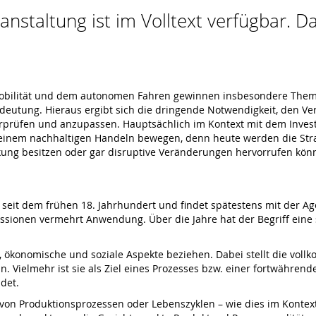
nstaltung ist im Volltext verfügbar. Da
-Mobilität und dem autonomen Fahren gewinnen insbesondere The
utung. Hieraus ergibt sich die dringende Notwendigkeit, den Ve
berprüfen und anzupassen. Hauptsächlich im Kontext mit dem Invest
inem nachhaltigen Handeln bewegen, denn heute werden die Straß
kung besitzen oder gar disruptive Veränderungen hervorrufen kön
on seit dem frühen 18. Jahrhundert und findet spätestens mit der Ag
ssionen vermehrt Anwendung. Über die Jahre hat der Begriff eine s
he, ökonomische und soziale Aspekte beziehen. Dabei stellt die vol
n. Vielmehr ist sie als Ziel eines Prozesses bzw. einer fortwähren
det.
 von Produktionsprozessen oder Lebenszyklen – wie dies im Kontext