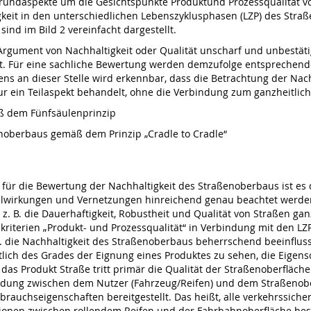
Grundaspekte um die Gesichtspunkte Produktund Prozessqualität v
gkeit in den unterschiedlichen Lebenszyklusphasen (LZP) des Stra
nd im Bild 2 vereinfacht dargestellt.
rgument von Nachhaltigkeit oder Qualität unscharf und unbestätigt
t. Für eine sachliche Bewertung werden demzufolge entsprechend
ens an dieser Stelle wird erkennbar, dass die Betrachtung der Na
nur ein Teilaspekt behandelt, ohne die Verbindung zum ganzheitlich
mäß dem Fünfsäulenprinzip
enoberbaus gemäß dem Prinzip „Cradle to Cradle“
ür die Bewertung der Nachhaltigkeit des Straßenoberbaus ist es d
elwirkungen und Vernetzungen hinreichend genau beachtet werd
z. B. die Dauerhaftigkeit, Robustheit und Qualität von Straßen gan
skriterien „Produkt- und Prozessqualität“ in Verbindung mit den L
w. die Nachhaltigkeit des Straßenoberbaus beherrschend beeinflussb
htlich des Grades der Eignung eines Produktes zu sehen, die Eig
 das Produkt Straße tritt primär die Qualität der Straßenoberfläche
indung zwischen dem Nutzer (Fahrzeug/Reifen) und dem Straßenob
ebrauchseigenschaften bereitgestellt. Das heißt, alle verkehrssic
ionen zwischen rollendem Reifen und der Fahrbahnoberfläche besti