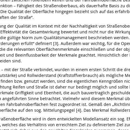
nktion – Fähigkeit des Straßenoberbaus, als dauerhafte Basis zu di
Die Qualität der Oberfläche hingegen bezieht sich auf das erfahrba
ften der Straße“.
g der Qualität im Kontext mit der Nachhaltigkeit von Straßenober
ie Effektivität die Gesamtwirkung bewertet und nicht nur die Wirku
 die gültige Norm zum Qualitätsmanagement beschrieben werden. Hi
derungen erfüllt“ definiert [3]. Außerdem war wichtig, für die Op
die die relevanten Oberflächenmerkmale einschließen und der obj
keit und Beeinflussbarkeit der Merkmale geachtet. Hinsichtlich der 
eiden sind.
– mit der Straße verbindet, wurden in einem ersten Schritt die dr
autstärke) und Rollwiderstand (Kraftstoffverbrauch) als mögliche Me
nden bzw. genutzt werden, sind die eigentlichen Kenngrößen nicht
tung Reifen und Straße ist daher nur bedingt möglich und sollte 
kmale Griffigkeit und Ebenheit, die auch bauvertraglich geschulde
n angeführten Sinne betrachtet. Vielmehr wird diesem Merkmal übe
n Fahrbahnoberflächen fest zugeordnet ist. Gemäß den „Richtlini
erfläche auf den sog. Mittelungspegel [4]. Das Merkmal Rollwiderst
raßenoberfläche wird in dem entwickelten Modellansatz ein sog. Ef
, welches das Verhältnis von erreichtem Ziel zu definiertem Ziel 