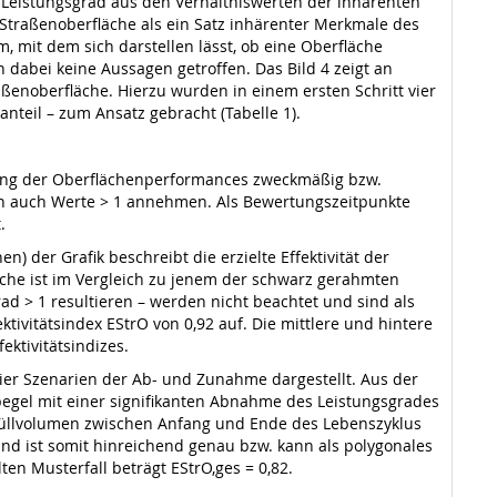
 Leistungsgrad aus den Verhältniswerten der inhärenten
Straßenoberfläche als ein Satz inhärenter Merkmale des
m, mit dem sich darstellen lässt, ob eine Oberfläche
n dabei keine Aussagen getroffen. Das Bild 4 zeigt an
aßenoberfläche. Hierzu wurden in einem ersten Schritt vier
teil – zum Ansatz gebracht (Tabelle 1).
erung der Oberflächenperformances zweckmäßig bzw.
ann auch Werte > 1 annehmen. Als Bewertungszeitpunkte
.
n) der Grafik beschreibt die erzielte Effektivität der
läche ist im Vergleich zu jenem der schwarz gerahmten
rad > 1 resultieren – werden nicht beachtet und sind als
ivitätsindex EStrO von 0,92 auf. Die mittlere und hintere
ektivitätsindizes.
ier Szenarien der Ab- und Zunahme dargestellt. Aus der
pegel mit einer signifikanten Abnahme des Leistungsgrades
 Hüllvolumen zwischen Anfang und Ende des Lebenszyklus
und ist somit hinreichend genau bzw. kann als polygonales
en Musterfall beträgt EStrO,ges = 0,82.