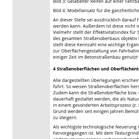
Bild 3: Gelabelter Reifen auf einer Fah
Bild 4: Modellansatz für die ganzheitlic
An dieser Stelle sei ausdrücklich darauf
werden kann. Außerdem ist diese nicht i
Vielmehr stellt der Effektivitätsindex fü
des gesamten Straßenoberbaus objektiv b
stellt diese Kennzahl eine wichtige Ergä
zur Oberflächengestaltung von Fahrbahn
einiger Zeit im Betonstraßenbau genutzt
4 Straßenoberflächen und Oberflächen
Alle dargestellten Überlegungen erschei
führt. So weisen Straßenoberflächen hers
Zudem kann die Straßenoberfläche bzw. 
dauerhaft gestaltet werden, die als Natu
in einem gesonderten Arbeitsprozess (z. 
Grund werden seit einigen Jahren Bemühu
zu steigern.
Als wichtigste technologische Neuerung 
hervorgegangen ist. Mit dem Texturgrind