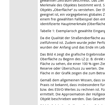
gewählten Zeitraum beschreibt. Das Ziel
Merkmale des Objektes bestimmt wird. So
Objekts „Oberfläche“ zu verstehen. Der Ef
geeignet ist, ein vorgegebenes globales 
einem frei gewählten Fallbeispiel den en
identifizierte Hauptmerkmale (Oberfläch
Tabelle 1: Exemplarisch gewählte Eingang
Da die Qualität der Straßenoberfläche a
zielführend ist. Zudem wurde jeder Perf
wurden der Anfang und das Ende im Leben
Das Bild 4 zeigt die grafische Ergebnisda
Oberfläche zu Beginn des LZ (z. B. direk
Fläche zu sehen, die einer 100 %-igen Zi
Reserve oder Überschuss zu werten. Die z
Fläche in der Grafik zeigen die zum Betrac
Gemäß dem allgemeinen Wissen, dass sich
Praxis ist bekannt, dass insbesondere f
bzw. des EStrO-Wertes zu rechnen ist. F
ermittelt. Die Approximation der Hüllgeo
Objekt beschrieben werden. Das Gesamtvol