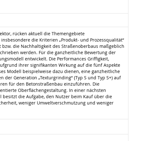
ktor, rücken aktuell die Themengebiete
nsbesondere die Kriterien „Produkt- und Prozessqualität“
ät bzw. die Nachhaltigkeit des Straßenoberbaus maßgeblich
eschrieben werden. Für die ganzheitliche Bewertung der
gsmodell entwickelt. Die Performances Griffigkeit,
fgrund ihrer signifikanten Wirkung auf die fünf Aspekte
es Modell beispielweise dazu dienen, eine ganzheitliche
n der Generation „Texturgrinding“ (Typ S und Typ S+) auf
turen für den Betonstraßenbau einzuführen. Die
ientierte Oberflächengestaltung. In einer nächsten
l besitzt die Aufgabe, den Nutzer beim Kauf über die
icherheit, weniger Umweltverschmutzung und weniger