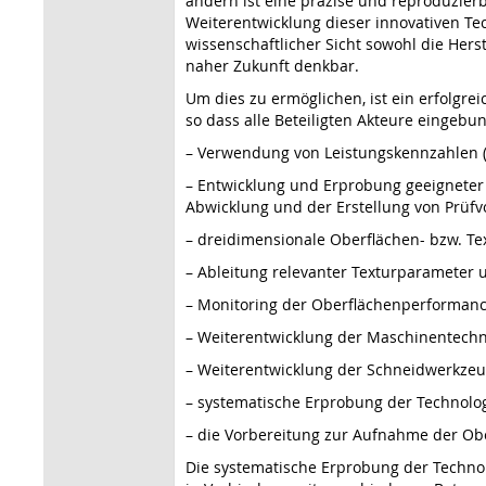
andern ist eine präzise und reproduzier
Weiterentwicklung dieser innovativen Te
wissenschaftlicher Sicht sowohl die Her
naher Zukunft denkbar.
Um dies zu ermöglichen, ist ein erfolgrei
so dass alle Beteiligten Akteure einge
– Verwendung von Leistungskennzahlen (
– Entwicklung und Erprobung geeigneter 
Abwicklung und der Erstellung von Prüfvo
– dreidimensionale Oberflächen- bzw. Te
– Ableitung relevanter Texturparameter 
– Monitoring der Oberflächenperformance
– Weiterentwicklung der Maschinentechni
– Weiterentwicklung der Schneidwerkzeuge
– systematische Erprobung der Technolog
– die Vorbereitung zur Aufnahme der Obe
Die systematische Erprobung der Technolog