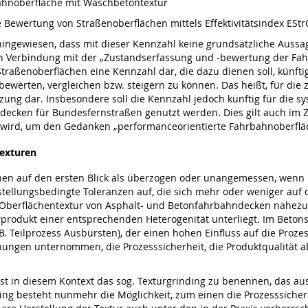
rbahnoberfläche mit Waschbetontextur
he Bewertung von Straßenoberflächen mittels Effektivitätsindex ESt
 hingewiesen, dass mit dieser Kennzahl keine grundsätzliche Auss
n Verbindung mit der „Zustandserfassung und -bewertung der Fahr
r Straßenoberflächen eine Kennzahl dar, die dazu dienen soll, künft
ewerten, vergleichen bzw. steigern zu können. Das heißt, für die
nzung dar. Insbesondere soll die Kennzahl jedoch künftig für die
decken für Bundesfernstraßen genutzt werden. Dies gilt auch im
 wird, um den Gedanken „performanceorientierte Fahrbahnoberfläc
texturen
nen auf den ersten Blick als überzogen oder unangemessen, wenn 
tellungsbedingte Toleranzen auf, die sich mehr oder weniger auf die
Oberflächentextur von Asphalt- und Betonfahrbahndecken nahezu 
rprodukt einer entsprechenden Heterogenität unterliegt. Im Beton
B. Teilprozess Ausbürsten), der einen hohen Einfluss auf die Proze
ngen unternommen, die Prozesssicherheit, die Produktqualität ab
ist in diesem Kontext das sog. Texturgrinding zu benennen, das a
ing besteht nunmehr die Möglichkeit, zum einen die Prozesssicher