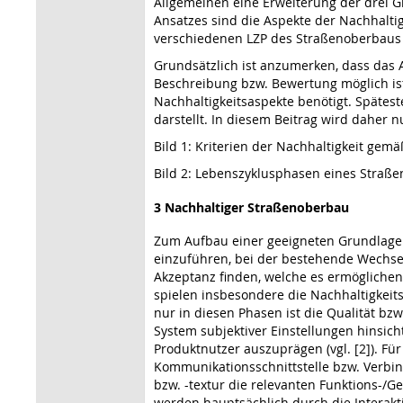
Allgemeinen eine Erweiterung der drei 
Ansatzes sind die Aspekte der Nachhalti
verschiedenen LZP des Straßenoberbaus si
Grundsätzlich ist anzumerken, dass das A
Beschreibung bzw. Bewertung möglich is
Nachhaltigkeitsaspekte benötigt. Spätest
darstellt. In diesem Beitrag wird daher 
Bild 1: Kriterien der Nachhaltigkeit ge
Bild 2: Lebenszyklusphasen eines Straß
3 Nachhaltiger Straßenoberbau
Zum Aufbau einer geeigneten Grundlage f
einzuführen, bei der bestehende Wechs
Akzeptanz finden, welche es ermöglichen 
spielen insbesondere die Nachhaltigkeit
nur in diesen Phasen ist die Qualität bz
System subjektiver Einstellungen hinsic
Produktnutzer auszuprägen (vgl. [2]). Für
Kommunikationsschnittstelle bzw. Verb
bzw. -textur die relevanten Funktions-/G
werden hauptsächlich durch die Interakt