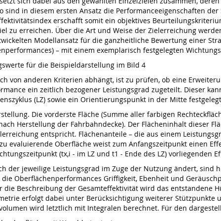
 setzt sich dabei aus den gewählten Einzelzielen zusammen, deren
 sind in diesem ersten Ansatz die Performanceeigenschaften der 
fektivitätsindex erschafft somit ein objektives Beurteilungskriteriu
Ziel zu erreichen. Über die Art und Weise der Zielerreichung werde
twickelten Modellansatz für die ganzheitliche Bewertung einer Str
enperformances) – mit einem exemplarisch festgelegten Wichtungsan
swerte für die Beispieldarstellung im Bild 4
uch von anderen Kriterien abhängt, ist zu prüfen, ob eine Erweit
ormance ein zeitlich bezogener Leistungsgrad zugeteilt. Dieser k
szyklus (LZ) sowie ein Orientierungspunkt in der Mitte festgelegt
rstellung. Die vorderste Fläche (Summe aller farbigen Rechteckfläche
t nach Herstellung der Fahrbahndecke). Der Flächeninhalt dieser F
elerreichung entspricht. Flächenanteile – die aus einem Leistungsg
u evaluierende Oberfläche weist zum Anfangszeitpunkt einen Effekt
htungszeitpunkt (tx,i - im LZ und t1 - Ende des LZ) vorliegenden Eff
 der jeweilige Leistungsgrad im Zuge der Nutzung ändert, sind h
ür die Oberflächenperformances Griffigkeit, Ebenheit und Geräusch
ür die Beschreibung der Gesamteffektivität wird das entstandene
metrie erfolgt dabei unter Berücksichtigung weiterer Stützpunkte 
umen wird letztlich mit Integralen berechnet. Für den dargestellt