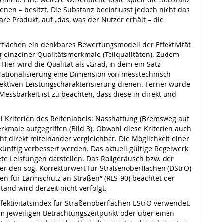
enen – besitzt. Die Substanz beeinflusst jedoch nicht das
re Produkt, auf „das, was der Nutzer erhält – die
flächen ein denkbares Bewertungsmodell der Effektivität
ng einzelner Qualitätsmerkmale (Teilqualitäten). Zudem
er wird die Qualität als „Grad, in dem ein Satz
erationalisierung eine Dimension von messtechnisch
ektiven Leistungscharakterisierung dienen. Ferner wurde
Messbarkeit ist zu beachten, dass diese in direkt und
ei Kriterien des Reifenlabels: Nasshaftung (Bremsweg auf
rkmale aufgegriffen (Bild 3). Obwohl diese Kriterien auch
 direkt miteinander vergleichbar. Die Möglichkeit einer
künftig verbessert werden. Das aktuell gültige Regelwerk
te Leistungen darstellen. Das Rollgeräusch bzw. der
r den sog. Korrekturwert für Straßenoberflächen (DStrO)
en für Lärmschutz an Straßen“ (RLS-90) beachtet der
and wird derzeit nicht verfolgt.
fektivitätsindex für Straßenoberflächen EStrO verwendet.
zum jeweiligen Betrachtungszeitpunkt oder über einen