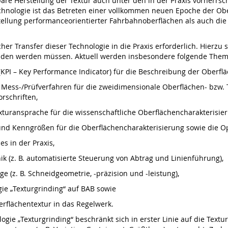
bare Herstellung der Textur auch unter den in der Praxis vorherr
chnologie ist das Betreten einer vollkommen neuen Epoche der Obe
stellung performanceorientierter Fahrbahnoberflächen als auch die
cher Transfer dieser Technologie in die Praxis erforderlich. Hierz
bunden werden müssen. Aktuell werden insbesondere folgende Them
KPI – Key Performance Indicator) für die Beschreibung der Oberf
Mess-/Prüfverfahren für die zweidimensionale Oberflächen- bzw. 
rschriften,
xturansprache für die wissenschaftliche Oberflächencharakterisi
und Kenngrößen für die Oberflächencharakterisierung sowie die Op
s in der Praxis,
k (z. B. automatisierte Steuerung von Abtrag und Linienführung),
 (z. B. Schneidgeometrie, -präzision und -leistung),
ie „Texturgrinding“ auf BAB sowie
rflächentextur in das Regelwerk.
ie „Texturgrinding“ beschränkt sich in erster Linie auf die Textur