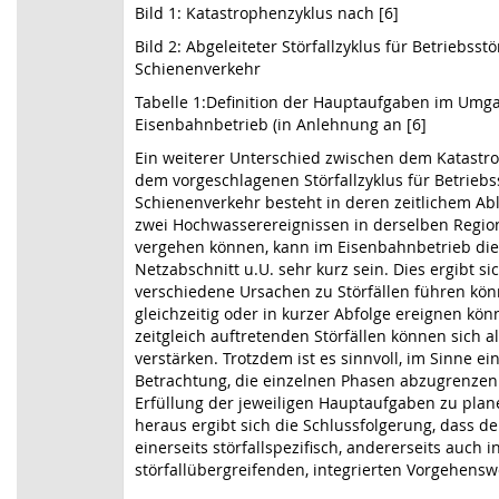
Bild 1: Katastrophenzyklus nach [6]
Bild 2: Abgeleiteter Störfallzyklus für Betriebss
Schienenverkehr
Tabelle 1:Definition der Hauptaufgaben im Umg
Eisenbahnbetrieb (in Anlehnung an [6]
Ein weiterer Unterschied zwischen dem Katastr
dem vorgeschlagenen Störfallzyklus für Betrieb
Schienenverkehr besteht in deren zeitlichem A
zwei Hochwasserereignissen in derselben Regio
vergehen können, kann im Eisenbahnbetrieb di
Netzabschnitt u.U. sehr kurz sein. Dies ergibt s
verschiedene Ursachen zu Störfällen führen kön
gleichzeitig oder in kurzer Abfolge ereignen kö
zeitgleich auftretenden Störfällen können sich 
verstärken. Trotzdem ist es sinnvoll, im Sinne ei
Betrachtung, die einzelnen Phasen abzugrenz
Erfüllung der jeweiligen Hauptaufgaben zu pla
heraus ergibt sich die Schlussfolgerung, dass d
einerseits störfallspezifisch, andererseits auch i
störfallübergreifenden, integrierten Vorgehensw