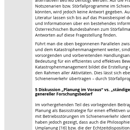
alternativen Betrieb benötigt werden. Auf die Fr
Notszenarien bzw. Störfallprogramme im Schien
könnten, wird jedoch keine Antwort gegeben. Au
Literatur lassen sich bis auf das Praxisbeispiel
und Informationen über ein bestehendes Inform
Österreichischen Bundesbahnen zum Störfallma
Antworten auf diese Fragestellung finden.
Führt man die oben begonnenen Parallelen zwi
und dem Katastrophenmanagement weiter, sind 
vorsorgenden und vorbereitenden Handlungsans
Bedeutung für ein effizientes und effektives Bew
Katastrophenmanagement bildet die Erstellung 
den Rahmen aller Aktivitäten. Dies lässt sich ebe
Schienenverkehr übertragen – durch Störfallpr
5 Diskussion „Planung im Voraus“ vs. „ständi
genereller Forschungsbedarf
Im vorhergehenden Teil des vorliegenden Beitra
Planung als Basisstrategie für einen effektiven
mit Betriebsstörungen im Schienenverkehr identi
haben jedoch gezeigt, dass auch die Philosophie
Umplanung [16] bzw. die der Echtzeitdisposition 