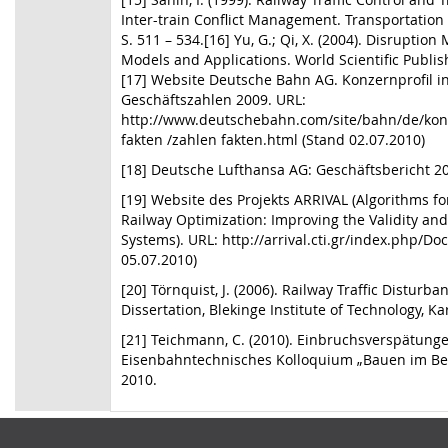
Inter-train Conflict Management. Transportation 
S. 511 – 534.[16] Yu, G.; Qi, X. (2004). Disrupt
Models and Applications. World Scientific Publi
[17] Website Deutsche Bahn AG. Konzernprofil i
Geschäftszahlen 2009. URL:
http://www.deutschebahn.com/site/bahn/de/konz
fakten /zahlen fakten.html (Stand 02.07.2010)
[18] Deutsche Lufthansa AG: Geschäftsbericht 20
[19] Website des Projekts ARRIVAL (Algorithms f
Railway Optimization: Improving the Validity and 
Systems). URL: http://arrival.cti.gr/index.php/D
05.07.2010)
[20] Törnquist, J. (2006). Railway Traffic Distur
Dissertation, Blekinge Institute of Technology, K
[21] Teichmann, C. (2010). Einbruchsverspätunge
Eisenbahntechnisches Kolloquium „Bauen im Betr
2010.