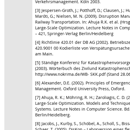
Verkehrsmanagement. Köln 2003.
[3] Jespersen-Groth, J.; Potthoff, D.; Clausen, J.; H
Maróti, G.; Nielsen, M. N. (2009). Disruption M
Railway Transportation. In: Ahuja R.K. et al. (Hrs
Large-Scale Optimization. Lecture Notes in Comp
– 421, Springer-Verlag Berlin/Heidelberg
[4] Richtlinie 420.01 der DB AG (2002). Betriebs
420.9001 00 Kodierliste von Verspätungsursache
am Main.
[5] Ständige Konferenz für Katastrophenvorsor
(2003). Wörterbuch des Zivilund Katastrophensc
http://www.nokrima.de/WB- SKK.pdf (Stand 28.06
[6] Alexander, D.E. (2002). Principles of Emerge
Management. Oxford University Press, Oxford.
[7] Ahuja, R. K.; Möhring, R. H.; Zaroliagis, C. D.
Large-Scale Optimization. Models and Technique
Systems. Lecture Notes in Computer Science. Bd.
Berlin/Heidelberg.
[8] Jacobs, J., Kurby, S., Schöbel, A., Scholl, S., Biss
Schaer, T. (2005). DisKon – Laborversion eines f