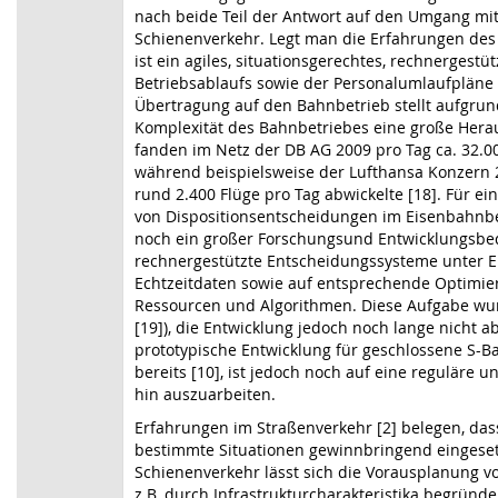
nach beide Teil der Antwort auf den Umgang mi
Schienenverkehr. Legt man die Erfahrungen des
ist ein agiles, situationsgerechtes, rechnergest
Betriebsablaufs sowie der Personalumlaufpläne
Übertragung auf den Bahnbetrieb stellt aufgru
Komplexität des Bahnbetriebes eine große Hera
fanden im Netz der DB AG 2009 pro Tag ca. 32.00
während beispielsweise der Lufthansa Konzern 
rund 2.400 Flüge pro Tag abwickelte [18]. Für ei
von Dispositionsentscheidungen im Eisenbahnb
noch ein großer Forschungsund Entwicklungsbed
rechnergestützte Entscheidungssysteme unter 
Echtzeitdaten sowie auf entsprechende Optimie
Ressourcen und Algorithmen. Diese Aufgabe wur
[19]), die Entwicklung jedoch noch lange nicht a
prototypische Entwicklung für geschlossene S-B
bereits [10], ist jedoch noch auf eine reguläre
hin auszuarbeiten.
Erfahrungen im Straßenverkehr [2] belegen, da
bestimmte Situationen gewinnbringend eingeset
Schienenverkehr lässt sich die Vorausplanung 
z.B. durch Infrastrukturcharakteristika begründ