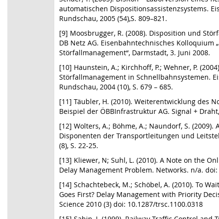
automatischen Dispositionsassistenzsystems. E
Rundschau, 2005 (54),S. 809–821.
[9] Moosbrugger, R. (2008). Disposition und Stö
DB Netz AG. Eisenbahntechnisches Kolloquium „
Störfallmanagement“, Darmstadt, 3. Juni 2008.
[10] Haunstein, A.; Kirchhoff, P.; Wehner, P. (200
Störfallmanagement in Schnellbahnsystemen. E
Rundschau, 2004 (10), S. 679 – 685.
[11] Täubler, H. (2010). Weiterentwicklung des
Beispiel der ÖBBInfrastruktur AG. Signal + Draht, 
[12] Wolters, A.; Böhme, A.; Naundorf, S. (2009)
Disponenten der Transportleitungen und Leitstel
(8), S. 22-25.
[13] Kliewer, N; Suhl, L. (2010). A Note on the On
Delay Management Problem. Networks. n/a. doi:
[14] Schachtebeck, M.; Schöbel, A. (2010). To Wa
Goes First? Delay Management with Priority Deci
Science 2010 (3) doi: 10.1287/trsc.1100.0318
[15] Sahin, I. (1999). Railway Traffic Control and