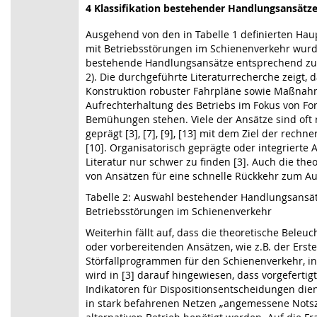
4 Klassifikation bestehender Handlungsansätz
Ausgehend von den in Tabelle 1 definierten H
mit Betriebsstörungen im Schienenverkehr wurde
bestehende Handlungsansätze entsprechend zug
2). Die durchgeführte Literaturrecherche zeigt, d
Konstruktion robuster Fahrpläne sowie Maßnah
Aufrechterhaltung des Betriebs im Fokus von F
Bemühungen stehen. Viele der Ansätze sind oft r
geprägt [3], [7], [9], [13] mit dem Ziel der rechn
[10]. Organisatorisch geprägte oder integrierte 
Literatur nur schwer zu finden [3]. Auch die t
von Ansätzen für eine schnelle Rückkehr zum Au
Tabelle 2: Auswahl bestehender Handlungsans
Betriebsstörungen im Schienenverkehr
Weiterhin fällt auf, dass die theoretische Bele
oder vorbereitenden Ansätzen, wie z.B. der Erst
Störfallprogrammen für den Schienenverkehr, in 
wird in [3] darauf hingewiesen, dass vorgefertig
Indikatoren für Dispositionsentscheidungen die
in stark befahrenen Netzen „angemessene Notsz