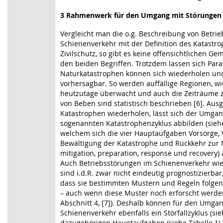
3 Rahmenwerk für den Umgang mit Störungen 
Vergleicht man die o.g. Beschreibung von Betri
Schienenverkehr mit der Definition des Katastro
Zivilschutz, so gibt es keine offensichtlichen 
den beiden Begriffen. Trotzdem lassen sich Para
Naturkatastrophen können sich wiederholen und 
vorhersagbar. So werden auffällige Regionen, wi
heutzutage überwacht und auch die Zeiträume 
von Beben sind statistisch beschrieben [6]. Aus
Katastrophen wiederholen, lässt sich der Umga
sogenannten Katastrophenzyklus abbilden (siehe 
welchem sich die vier Hauptaufgaben Vorsorge, 
Bewältigung der Katastrophe und Rückkehr zur N
mitigation, preparation, response und recovery) 
Auch Betriebsstörungen im Schienenverkehr wie
sind i.d.R. zwar nicht eindeutig prognostizierbar
dass sie bestimmten Mustern und Regeln folgen
– auch wenn diese Muster noch erforscht werde
Abschnitt 4, [7]). Deshalb können für den Umga
Schienenverkehr ebenfalls ein Störfallzyklus (si
dazugehörigen Hauptaufgaben (siehe Tabelle 1) 