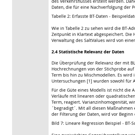
des Verkehrsflusses erstellt werden. Dah
Daten, die für eine Nachverfolgung der
Tabelle 2: Erfasste BT-Daten - Beispielda
Wie in Tabelle 2 zu sehen wird die BT-A
Zeitpunkt in Klartext abgespeichert. Die 
Verwaltung des SaltValues wird von einem 
2.4 Statistische Relevanz der Daten
Die Überprüfung der Relevanz der mit BL
Hochrechnungen von der Stichprobe auf 
Term bis hin zu Mischmodellen. Es wird 
Untersuchungen [1] wurden sowohl für A
Für die Güte eines Modells ist nicht die
Verläufe mit linearen oder quadratische
Term, reagiert. Varianzinhomogenität, 
´begradigt´. Mit all diesen Maßnahmen 
der Filterung der Daten, wird vor Beginn
Bild 7: Lineare Regression Beispiel - B