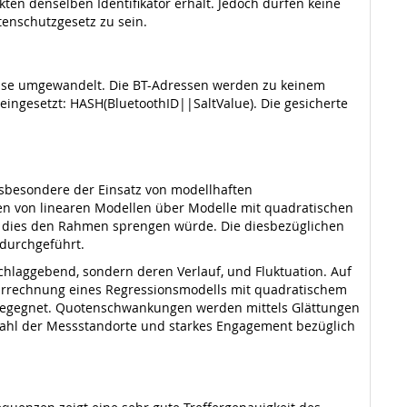
ten denselben Identifikator erhält. Jedoch dürfen keine
enschutzgesetz zu sein.
dresse umgewandelt. Die BT-Adressen werden zu keinem
‘ eingesetzt: HASH(BluetoothID||SaltValue). Die gesicherte
nsbesondere der Einsatz von modellhaften
n von linearen Modellen über Modelle mit quadratischen
da dies den Rahmen sprengen würde. Die diesbezüglichen
durchgeführt.
schlaggebend, sondern deren Verlauf, und Fluktuation. Auf
r Errechnung eines Regressionsmodells mit quadratischem
, begegnet. Quotenschwankungen werden mittels Glättungen
Wahl der Messstandorte und starkes Engagement bezüglich