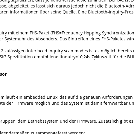
se, abgeleitet, es lässt sich daraus jedoch nicht die Bluetooth-Adr
ren Informationen über seine Quelle. Eine Bluetooth-Inquiry-Proz
iry mit einem FHS-Paket (FHS=Frequency Hopping Synchronization)
r Systemuhr des Absenders. Das Eintreffen eines FHS-Paketes wird
2 zulässigen interlaced inquiry scan modes ist es möglich bereits
h SIG Spezifikation empfohlene tinquiry=10,24s Zykluszeit für die B
sor
m läuft ein embedded Linux, das auf die genauen Anforderungen 
date der Firmware möglich und das System ist damit fernwartbar un
Gruppen, dem Betriebssystem und der Firmware. Zusätzlich gibt es 
folgendermaßen zusammengefasst werden: