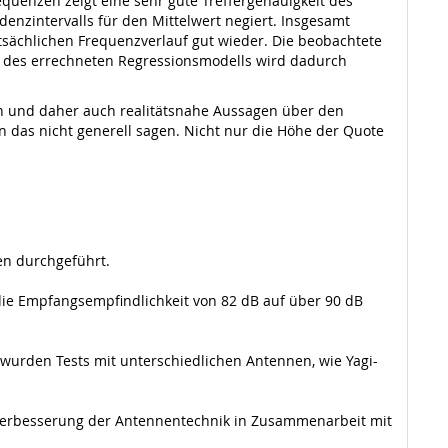
quenzen zeigt eine sehr gute Treffergenauigkeit des
nzintervalls für den Mittelwert negiert. Insgesamt
atsächlichen Frequenzverlauf gut wieder. Die beobachtete
it des errechneten Regressionsmodells wird dadurch
n und daher auch realitätsnahe Aussagen über den
 das nicht generell sagen. Nicht nur die Höhe der Quote
n durchgeführt.
die Empfangsempfindlichkeit von 82 dB auf über 90 dB
wurden Tests mit unterschiedlichen Antennen, wie Yagi-
 Verbesserung der Antennentechnik in Zusammenarbeit mit