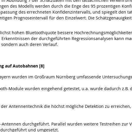
in Abbildung 7 der Schätzdaten mit den tatsächlichen Verkehrsfre
en des Modells werden durch die Enge des 95 prozentigen Konfide
Anpassung des errechneten Konfidenzintervalls, und spiegelt den t
tigen Prognoseintervall für den Einzelwert. Die Schätzgenauigke
öglichst hohen Bluetoothquote bessere Hochrechnungsmöglichkeite
n Erkenntnissen der durchgeführten Regressionsanalysen kann man
, sondern auch deren Verlauf.
ung auf Autobahnen [8]
dbayern wurden im Großraum Nürnberg umfassende Untersuchunge
ooth-Module wurden eingehend getestet, u.a. wurde dadurch z.B. 
er Antennentechnik die höchst mögliche Detektion zu erreichen, 
-Antennen durchgeführt. Parallel wurden weitere Testreihen zur
 durchgeführt und umgesetzt.