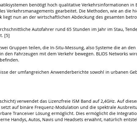
atiksystemen benötigt hoch qualitative Verkehrsinformationen in E
es Verkehrsmanagements gearbeitet. Die Methoden, wie an die hi
liegt nun an der wirtschaftlichen Abdeckung des gesamten betro
rchschnittliche Autofahrer rund 65 Stunden im Jahr im Stau, Tende
. [5]
zwei Gruppen teilen, die In-Situ-Messung, also Systeme die an d
ch in den Fahrzeugen mit dem Verkehr bewegen. BLIDS Networks wir
befinden.
bnisse der umfangreichen Anwenderberichte sowohl in urbanen Ge
kschicht) verwendet das Lizenzfreie ISM Band auf 2,4GHz. Auf dies
setzt auf binäre Frequenz-Modulation und die spektrale Ausbreit
rbare Tranceiver Lösung ermöglicht. Dies ermöglicht die Integrati
moderne Handys, Autos, Navis und Headsets erwähnt, natürlich ent