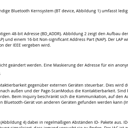
ige Bluetooth Kernsystem (BT device, Abbildung 1) umfasst ledig
eutigen 48-bit Adresse (BD_ADDR). Abbildung 2 zeigt den Aufbau de
UAP) und einem 16-bit Non-significant Address Part (NAP). Der LAP
 von der IEEE vergeben wird.
cht geändert werden. Eine Maskierung der Adresse für ein anonymes
s
ontaktierbarkeit gegenüber externen Geräten steuerbar. Dies wird
s nach außen und der Page-ScanModus die Kontaktierbarkeit. Sind b
erden. Beim Inquiry beschränkt sich die Kommunikation, auf den Au
in Bluetooth-Gerät von anderen Geräten gefunden werden kann (In
 (Abbildung 4) dabei in regelmäßigen Abständen ID- Pakete aus. I
bung signalisiert, dass jemand versucht sie zu finden. Der IAC ist