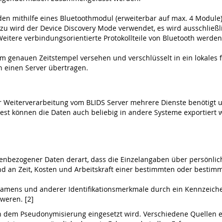
rden mithilfe eines Bluetoothmodul (erweiterbar auf max. 4 Module
rzu wird der Device Discovery Mode verwendet, es wird ausschließlic
eitere verbindungsorientierte Protokollteile von Bluetooth werden
 genauen Zeitstempel versehen und verschlüsselt in ein lokales 
 einen Server übertragen.
ur Weiterverarbeitung vom BLIDS Server mehrere Dienste benötigt
/Rest können die Daten auch beliebig in andere Systeme exportiert
nbezogener Daten derart, dass die Einzelangaben über persönlich
 an Zeit, Kosten und Arbeitskraft einer bestimmten oder bestim
Namens und anderer Identifikationsmerkmale durch ein Kennzeich
weren. [2]
in dem Pseudonymisierung eingesetzt wird. Verschiedene Quellen e