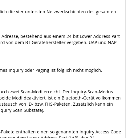
lich die vier untersten Netzwerkschichten des gesamten
r Adresse, bestehend aus einem 24-bit Lower Address Part
 wird von dem BT-Gerätehersteller vergeben. UAP und NAP
 Inquiry oder Paging ist folglich nicht möglich.
 durch zwei Scan-Modi erreicht. Der Inquiry-Scan-Modus
eide Modi deaktiviert, ist ein Bluetooth-Gerät vollkommen
stausch von ID- bzw. FHS-Paketen. Zusätzlich kann ein
quiry Scan Substate).
D-Pakete enthalten einen so genannten Inquiry Access Code
 zwar von dem Lower Address Part (LAP), den 24