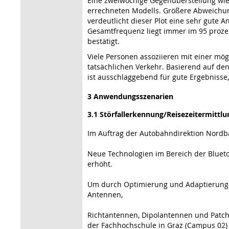
Eine zweiwöchige Gegenüberstellung wie 
errechneten Modells. Größere Abweichung
verdeutlicht dieser Plot eine sehr gute 
Gesamtfrequenz liegt immer im 95 prozen
bestätigt.
Viele Personen assoziieren mit einer m
tatsächlichen Verkehr. Basierend auf de
ist ausschlaggebend für gute Ergebnisse
3 Anwendungsszenarien
3.1 Störfallerkennung/Reisezeitermittl
Im Auftrag der Autobahndirektion Nor
Neue Technologien im Bereich der Bluet
erhöht.
Um durch Optimierung und Adaptierung d
Antennen,
Richtantennen, Dipolantennen und Patch
der Fachhochschule in Graz (Campus 02)