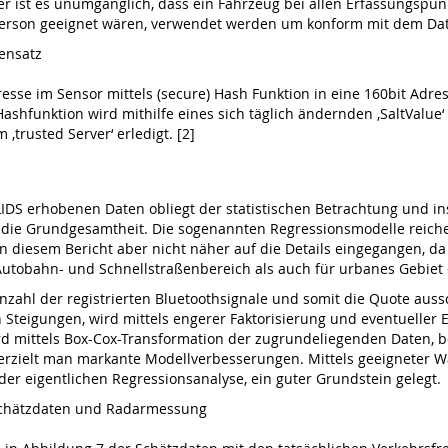
er ist es unumgänglich, dass ein Fahrzeug bei allen Erfassungspunk
 Person geeignet wären, verwendet werden um konform mit dem Dat
tensatz
dresse im Sensor mittels (secure) Hash Funktion in eine 160bit A
Hashfunktion wird mithilfe eines sich täglich ändernden ‚SaltValue
‚trusted Server‘ erledigt. [2]
IDS erhobenen Daten obliegt der statistischen Betrachtung und i
die Grundgesamtheit. Die sogenannten Regressionsmodelle reiche
in diesem Bericht aber nicht näher auf die Details eingegangen, 
utobahn- und Schnellstraßenbereich als auch für urbanes Gebiet 
 Anzahl der registrierten Bluetoothsignale und somit die Quote aus
n Steigungen, wird mittels engerer Faktorisierung und eventuelle
wird mittels Box-Cox-Transformation der zugrundeliegenden Daten
erzielt man markante Modellverbesserungen. Mittels geeigneter 
 der eigentlichen Regressionsanalyse, ein guter Grundstein gelegt.
T-Schätzdaten und Radarmessung