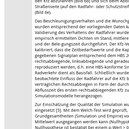
den Kfz abzufahren (Bild 6d) und sich beim Abbi
Straßenseite (auf den Radfahr- oder Schutzstre
(Bild 6e).
Das Beschleunigungsverhalten und die Wunsch
wurden entsprechend der vorliegenden Daten kal
Validierung des Verhaltens der Radfahrer wurd
empirisch ermittelten Dichten im Stand, mittler
und der Bele-gungszeit durchgeführt. Der Kfz-V
kalibriert, dass die Zeitbedarfswerte und die Ka
gegebenen Signalplan entsprechend dem HBS 2
rechtsabbiegende, linksabbiegende und gerade
reproduziert werden, d.h. eine HBS-konforme S
Radverkehr dient als Basisfall. Schließlich wurd
beobachtete Einfluss der Radfahrer auf die Kfz 
verträglichen Rechtsabbiegen in Form der durch
Abflusszeit des ersten rechtsabbiegenden Kfz zu
Simulationsmodelle herangezogen.
Zur Einschätzung der Qualität der Simulation w
eingesetzt [5]. Mit dem Welch-Test wird geprüft,
Grundgesamtheiten (Simulation und Empirie) vo
Mittelwert ausgegangen werden kann (Nullhypot
Nullhypothese ist bestätigt bei einem p-Wert > 0