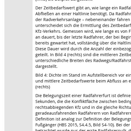
Der Zeitbedarfswert gibt an, wie lange ein Radf
Abfließen an einer Haltlinie benötigt. Da Radfahr
der Radverkehrsanlage – nebeneinander fahren
unterscheidet sich die Ermittlung des Zeitbedar
Kfz-Verkehrs. Gemessen wird, wie lange es von 
an dauert, bis der letzte Radfahrer, der bei Begi
bereits gewartet hat, vollständig über die Haltlin
Diese Dauer wird durch die Anzahl der einbezo
geteilt. In Bild 4 (rechts) sind die mittleren Zeit
unterschiedliche Breiten des Radwegs/Radfahrst
dargestellt.
Bild 4: Dichte im Stand im Aufstellbereich vor eine
und mittlere Zeitbedarfswerte beim Abfluss an ei
(rechts)
Die Belegungszeit einer Radfahrerfurt ist definie
Sekunden, die die Konfliktfläche zwischen beding
rechtsabbiegenden Kfz und in die gleiche Richt
geradeausfahrenden Radfahrern von Radfahrern 
Definition ist analog zur Definition der Belegung
Fußgänger (HBS 2015, S4.4.5, Bild S4-10). Bei d
betrachtet wurde nur der erste Radfahrerpulk, 