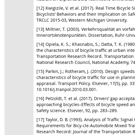
[12] Kwigizile, V. et al. (2017). Real Time Bicycle
Bicyclists’ Behaviors and their Implication on Saf
TRCLC 2015-03, Western Michigan University.
[13] Miltner, T. (2003). Verkehrsqualität an vorfa
Innerortsknotenpunkten. Dissertation, Ruhr-Uni
[14] Opiela, K. S.; Khasnabis, S.; Datta, T. K. (198
the characteristics of bicycle traffic at urban int
Transportation Research Record. Transportation
National Research Council, National Academy, 74
[15] Parkin, J.; Rotheram, J. (2010). Design speed
characteristics of bicycle traffic for use in plann
appraisal. Transport Policy. Elsevier, 17(5), pp. 3
10.1016/j.tranpol.2010.03.001.
[16] Petzoldt, T. et al. (2017). Drivers’ gap accept
approaching bicycles–Effects of bicycle speed an
Safety science. Elsevier, 92, pp. 283–289.
[17] Taylor, D. B. (1993). Analysis of Traffic Signa
Requirements for Bicy-cle-Automobile Mixed Traf
Research Record: Journal of the Transportation 