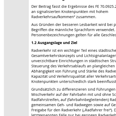
Der Beitrag fasst die Ergebnisse des FE 70.0925
an signalisierten Knotenpunkten mit hohem
Radverkehrsaufkommen“ zusammen.
Aus Gründen der besseren Lesbarkeit wird bei
Begriffen die männliche Sprachform verwendet.
Personenbezeichnungen gelten für alle Geschlec
1.2 Ausgangslage und Ziel
Radverkehr ist ein wichtiger Teil eines städtisch
Gesamtverkehrskonzepts und Lichtsignalanlagen
unverzichtbare Einrichtungen in städtischen St
Steuerung des Verkehrsablaufs an plangleichen
Abhängigkeit von Führung und Stärke des Radv
Kapazität und Verkehrsqualität aller Verkehrsart
Knotenpunkten unterschiedlich stark beeinfluss
Grundsätzlich zu differenzieren sind Führungen
Mischverkehr auf der Fahrbahn mit und ohne Sch
Radfahrstreifen, auf (fahrbahnbegleitenden) Ra
gemeinsamen Geh- und Radwegen sowie auf G
Freigabe für den Radverkehr („Radfahrer frei“). 
letztgenannten Fälle nur bei geringen Radverk