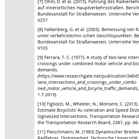
[7] Ohm, D. et al. (2015). Führung des Radverke
auf innerörtlichen Hauptverkehrsstraßen. Berich
Bundesanstalt für Straßenwesen. Unterreihe Ver
V257.
[8] Falkenberg, G. et al. (2003). Bemessung von
unter verkehrstechni-schen Gesichtspunkten. Be
Bundesanstalt für Straßenwesen. Unterreihe Ver
V103.
[9] Ferrara, T. C. (1977). A study of two-lane inte
crossings under combined motor vehicle and bicy
demands.
(https://www.researchgate.net/publication/3464
lane_intersections_and_crossings_under_combi-
ned_motor_vehicle_and_bicycle_traffic_demands
1.7.2019)
[10] Figliozzi, M., Wheeler, N., Monsere, C. (2013
Estimate Bicyclists’ Ac-celeration and Speed Dist
Signalized Intersections. Transportation Researc
the Transportation Research Board, 2387, pp. 66
[11] Fleischmann, M. (1983) Dynamischer Breite
Radfahrer. Diplomarbeit, Technische Universität