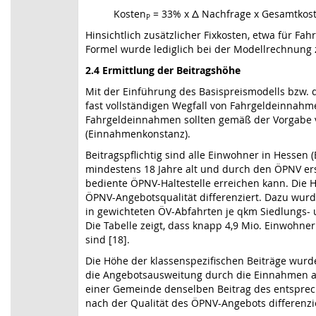
Kosten
= 33% x Δ Nachfrage x Gesamtkos
P
Hinsichtlich zusätzlicher Fixkosten, etwa für F
Formel wurde lediglich bei der Modellrechnung
2.4 Ermittlung der Beitragshöhe
Mit der Einführung des Basispreismodells bzw. 
fast vollständigen Wegfall von Fahrgeldeinnah
Fahrgeldeinnahmen sollten gemäß der Vorgabe v
(Einnahmenkonstanz).
Beitragspflichtig sind alle Einwohner in Hessen 
mindestens 18 Jahre alt und durch den ÖPNV ersc
bediente ÖPNV-Haltestelle erreichen kann. Die 
ÖPNV-Angebotsqualität differenziert. Dazu wur
in gewichteten ÖV-Abfahrten je qkm Siedlungs- un
Die Tabelle zeigt, dass knapp 4,9 Mio. Einwohne
sind [18].
Die Höhe der klassenspezifischen Beiträge wurd
die Angebotsausweitung durch die Einnahmen au
einer Gemeinde denselben Beitrag des entspre
nach der Qualität des ÖPNV-Angebots differenzi