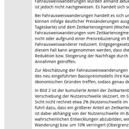
Fahrausweiswanderungen wurden anhand aktuelle
ist jedoch nicht nachgewiesen. Es handelt sich 
Bei Fahrausweiswanderungen handelt es sich u
können infolge deutlicher Preisänderungen ausg
Tageskarte) und dem Zeitkartensegment (Wochen-,
Fahrausweiswanderungen vom Zeitkartensegment z
nicht oder aufgrund einer Preisreduzierung im Ba
Fahrausweiswanderer reduziert. Entgegengesetz
diesem Fall kann angenommen werden, dass die 
Reduktion bzw. Steigerung der Nachfrage durch
Annahmen getroffen.
Zur Abschätzung der Fahrausweiswanderungen i
des neu eingeführten Basispreismodells ihre Ka
ökonomischen Gründen treffen, sodass genau der
In Bild 2 ist der kumulierte Anteil der Zeitkart
Verschiebung der Nutzenschwelle skizziert. Im St
Sicht nicht rechnet etwa 2% (Nutzenschwelle im
führt dazu, dass ein größerer Anteil an Zeitkar
ist dabei abhängig von der Nutzenschwelle im Ba
wahrscheinlichen Entwicklungen abzubilden, wi
Wanderung) bzw. um 10% verringert (Obergrenze