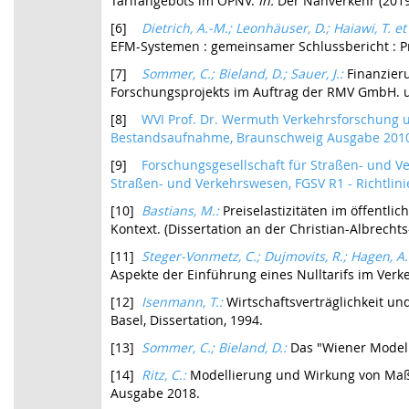
Tarifangebots im ÖPNV.
In:
Der Nahverkehr (2019
[6]
Dietrich, A.-M.; Leonhäuser, D.; Haiawi, T. et
EFM-Systemen : gemeinsamer Schlussbericht : Pro
[7]
Sommer, C.; Bieland, D.; Sauer, J.:
Finanzier
Forschungsprojekts im Auftrag der RMV GmbH. un
[8]
WVI Prof. Dr. Wermuth Verkehrsforschung 
Bestandsaufnahme, Braunschweig Ausgabe 201
[9]
Forschungsgesellschaft für Straßen- und Ve
Straßen- und Verkehrswesen, FGSV R1 - Richtlini
[10]
Bastians, M.:
Preiselastizitäten im öffentl
Kontext. (Dissertation an der Christian-Albrechts-U
[11]
Steger-Vonmetz, C.; Dujmovits, R.; Hagen, A
Aspekte der Einführung eines Nulltarifs im Ver
[12]
Isenmann, T.:
Wirtschaftsverträglichkeit un
Basel, Dissertation, 1994.
[13]
Sommer, C.; Bieland, D.:
Das "Wiener Modell
[14]
Ritz, C.:
Modellierung und Wirkung von Maßna
Ausgabe 2018.