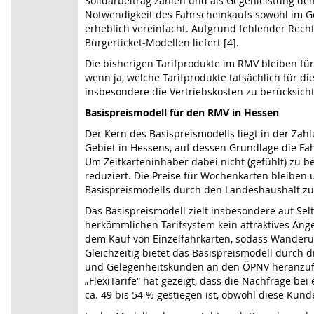
Solidarbeitrag zahlen und als Gegenleistung den
Notwendigkeit des Fahrscheinkaufs sowohl im Ge
erheblich vereinfacht. Aufgrund fehlender Recht
Bürgerticket-Modellen liefert [4].
Die bisherigen Tarifprodukte im RMV bleiben für
wenn ja, welche Tarifprodukte tatsächlich für 
insbesondere die Vertriebskosten zu berücksicht
Basispreismodell für den RMV in Hessen
Der Kern des Basispreismodells liegt in der Zah
Gebiet in Hessens, auf dessen Grundlage die Fah
Um Zeitkarteninhaber dabei nicht (gefühlt) zu 
reduziert. Die Preise für Wochenkarten bleiben 
Basispreismodells durch den Landeshaushalt zu 
Das Basispreismodell zielt insbesondere auf Sel
herkömmlichen Tarifsystem kein attraktives Ang
dem Kauf von Einzelfahrkarten, sodass Wanderu
Gleichzeitig bietet das Basispreismodell durch 
und Gelegenheitskunden an den ÖPNV heranzufü
„FlexiTarife“ hat gezeigt, dass die Nachfrage 
ca. 49 bis 54 % gestiegen ist, obwohl diese Kund