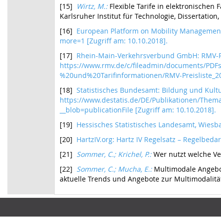
[15]
Wirtz, M.:
Flexible Tarife in elektronische
Karlsruher Institut für Technologie, Dissertation,
[16]
European Platform on Mobility Management
more=1 [Zugriff am: 10.10.2018].
[17]
Rhein-Main-Verkehrsverbund GmbH: RMV-Pre
https://www.rmv.de/c/fileadmin/documents/PDFs
%20und%20Tarifinformationen/RMV-Preisliste_201
[18]
Statistisches Bundesamt: Bildung und Kultu
https://www.destatis.de/DE/Publikationen/The
__blob=publicationFile [Zugriff am: 10.10.2018].
[19]
Hessisches Statistisches Landesamt, Wies
[20]
HartzIV.org: Hartz IV Regelsatz – Regelbeda
[21]
Sommer, C.; Krichel, P.:
Wer nutzt welche Ve
[22]
Sommer, C.; Mucha, E.:
Multimodale Angebot
aktuelle Trends und Angebote zur Multimodalitä