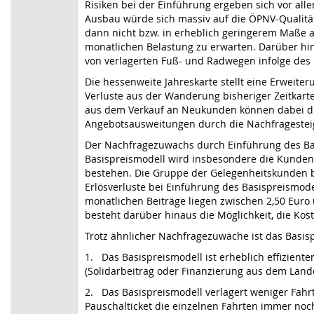
Risiken bei der Einführung ergeben sich vor al
Ausbau würde sich massiv auf die ÖPNV-Qualität
dann nicht bzw. in erheblich geringerem Maße 
monatlichen Belastung zu erwarten. Darüber hina
von verlagerten Fuß- und Radwegen infolge des 
Die hessenweite Jahreskarte stellt eine Erweite
Verluste aus der Wanderung bisheriger Zeitkar
aus dem Verkauf an Neukunden können dabei die 
Angebotsausweitungen durch die Nachfragesteig
Der Nachfragezuwachs durch Einführung des Bas
Basispreismodell wird insbesondere die Kunden
bestehen. Die Gruppe der Gelegenheitskunden bes
Erlösverluste bei Einführung des Basispreismode
monatlichen Beiträge liegen zwischen 2,50 Euro 
besteht darüber hinaus die Möglichkeit, die Ko
Trotz ähnlicher Nachfragezuwäche ist das Basis
1. Das Basispreismodell ist erheblich effiziente
(Solidarbeitrag oder Finanzierung aus dem Land
2. Das Basispreismodell verlagert weniger Fah
Pauschalticket die einzelnen Fahrten immer noc