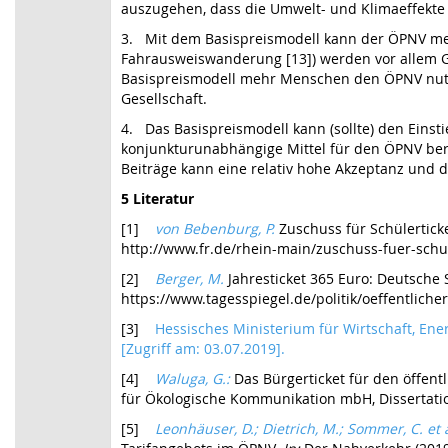
auszugehen, dass die Umwelt- und Klimaeffekte 
3. Mit dem Basispreismodell kann der ÖPNV meh
Fahrausweiswanderung [13]) werden vor allem G
Basispreismodell mehr Menschen den ÖPNV nutze
Gesellschaft.
4. Das Basispreismodell kann (sollte) den Einst
konjunkturunabhängige Mittel für den ÖPNV bere
Beiträge kann eine relativ hohe Akzeptanz und 
5 Literatur
[1]
von Bebenburg, P.
Zuschuss für Schülerticke
http://www.fr.de/rhein-main/zuschuss-fuer-schue
[2]
Berger, M.
Jahresticket 365 Euro: Deutsche
https://www.tagesspiegel.de/politik/oeffentlic
[3]
Hessisches Ministerium für Wirtschaft, Ene
[Zugriff am: 03.07.2019].
[4]
Waluga, G.:
Das Bürgerticket für den öffen
für Ökologische Kommunikation mbH, Dissertatio
[5]
Leonhäuser, D.; Dietrich, M.; Sommer, C. et 