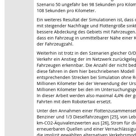
Szenario 50 ungefähr bei 98 Sekunden pro Kilom
108 Sekunden pro Kilometer.
Ein weiteres Resultat der Simulationen ist, dass 
mit steigender Nachfrage und Flottengröße sinkt
bessere Abdeckung des Gebiets mit Fahrzeugen. 
dass ein Fahrzeug in unmittelbarer Nähe einer K
der Fahrzeugzahl.
Weiterhin ist trotz in den Szenarien gleicher O
Verkehr ein Anstieg der im Netzwerk zurückgele
Fahrzeugen erkennbar. Die Anzahl der nicht bed
diese fahren in dem hier beschriebenen Modell 
entsprechenden Strecken bei Simulation ohne Ro
Millionen Kilometer bei der Verwendung der Ur
Millionen Kilometer bei den im Untersuchungsge
In dieser Arbeit werden also maximal 4,4% der 
Fahrten mit dem Robotertaxi ersetzt.
Unter den Annahmen einer Flottenzusammenset
Benziner und 1/3 Dieselfahrzeugen [25], von Leb
km-CO2-Äquivalenzwerten aus [26], Strom für di
erneuerbaren Quellen und einer Vernachlässig
die implizit gewählten alternativen Verkehrsmod