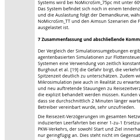
Systems wird bei NoMicroSim_75pc mit unter 60%
Das System befindet sich noch in einem tendenz
und die Auslastung folgt der Demandkurve, wäh
NoMicroSim_TT und den Aimsun Szenarien die Flo
ausgelastet ist.
7
Zusammenfassung und abschließende Komm
Der Vergleich der Simulationsumgebungen ergibt
agentenbasierten Simulationen zur Flottensteue
Systemen eine Verwendung von zeitlich konstant
Burghout et al. [19] die Gefahr birgt, die verkeh
Spitzenzeit deutlich zu unterschätzen. Zudem wir
Mikrosimulation (wie auch in Realität zu erwarte
und neu auftretende Stauungen zu Reisezeitve
die explizit behandelt werden müssen. Kunden 
dass sie durchschnittlich 2 Minuten länger wart
Betreiber vereinbart wurde, sehr unzufrieden.
Die Reisezeit-Verzögerungen im gesamten Netzwe
induzierten Leerfahrten bei einer 1-zu-1 Erset
PKW-Verkehrs, der sowohl Start und Ziel innerh
nur geringfügig an. Dies steht nicht im Gegensa