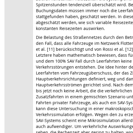
Spitzenstunden tendenziell überschätzt wird. B
Buchungsdaten müssen immer noch die Leerfahrte
stattgefunden haben, geschätzt werden. In diese
abgeschätzt werden, wie sich variable Reisezeite
konstanten Reisezeiten auswirken.
Die Belastung des Straßennetzes durch den Bet
den Fall, dass alle Fahrzeuge im Netzwerk Flotte
et al. [11] berücksichtigt und von Rossi et al. [12
Letztere haben mathematisch bewiesen, dass f
und dem 100% SAV Fall durch Leerfahrten keine 
Verkehrsstörungen entstehen. Die Idee hinter de
Leerfahrten vom Fahrzeugüberschuss, der das Zi
Hauptverkehrsrichtungen definiert, weg und da
Hauptverkehrsströmen gerichtet sind. Nach dem
bis jetzt noch keine Arbeit, die die verkehrlich
Zusatzfahrten in einem gemischten Szenario unt
Fahrten privater Fahrzeuge, als auch ein SAV-Sy
kann diese Untersuchung in einer makroskopis
Verkehrssimulation erfolgen. Wegen den zu erz
SAV-Systems scheint eine Mikrosimulation aller
auch aufwendiger. Um verkehrliche Auswirkunge
sehen, die Rechenzeit aber gering zu halten, wi