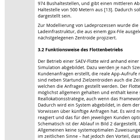
974 Bushaltestellen, und gibt einen mittleren A
Haltestelle von 500 Metern aus [13]. Dadurch soll
dargestellt sein.
Zur Modellierung von Ladeprozessen wurde die ö
Ladeinfrastruktur, die aus einem gpx-File ausgel
nächstgelegenen Zentroide projiziert.
3.2
Funktionsweise des Flottenbetriebs
Der Betrieb einer SAEV-Flotte wird anhand eine
Simulation abgebildet. Dazu werden je nach Sze
Kundenanfragen erstellt, die reale App-Aufrufe 
sind neben Startund Zielzentroiden auch die Zei
welchen die Anfragen gestellt werden. Der Flott
möglichst allgemein gehalten und enthält keine 
Reallokationsstrategie, auch wenn das Framewor
Dadurch wird ein System abgebildet, in dem der 
Vorwissen über künftige Anfragen hat. Es wird
reagiert und das für den jeweiligen Kunden opt
Schematisch ist der Ablauf in Bild 2 dargestellt. 
Allgemeinen keine systemoptimalen Zuweisungen
im zeitlichen Sinne – hat jedoch den Vorteil, da