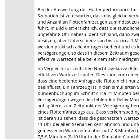
Bei der Auswertung der Flottenperformance für
Szenarien ist zu erwarten, dass das gleiche Ver
und Anzahl an Flottenfahrzeugen zumindest zu 
führt. In Bild 6 ist ersichtlich, dass die stündlic
ungefähr 8 Uhr nahezu identisch sind, dann zwa
besitzen, aber Unterschiede von bis zu circa 1 M
werden praktisch alle Anfragen bedient und es
Verzögerungen, so dass in diesem Zeitraum ges
effektive Wartezeit alle bei einem sehr niedrige
Im Vergleich zur zeitlichen Nachfragekurve (Bild 
effektiven Wartezeit später. Dies kann zum ein
dass eine bediente Anfrage die Flotte nicht nu
beeinflusst. Ein Fahrzeug ist in den simulierten
Kundenbuchung im Schnitt circa 21 Minuten bel
Verzögerungen wegen des fehlenden Delay-Mana
auf spätere, zum Zeitpunkt der Verzögerung ber
eines Flottenfahrzeugs aus. Dass verkehrsbedin
ist daran zu sehen, dass die geschätzten Warte
11 Uhr bei allen Szenarien sehr ähnlich und unt
gemessenen Wartezeiten aber auf 7-8 Minuten (8
7,5-9 Minuten (9-10 Uhr in der Simulation) und 6