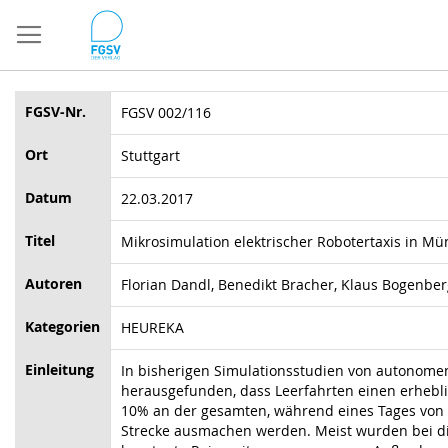
Direkt
zum
Inhalt
FGSV-Nr.
FGSV 002/116
Ort
Stuttgart
Datum
22.03.2017
Titel
Mikrosimulation elektrischer Robotertaxis in M
Autoren
Florian Dandl, Benedikt Bracher, Klaus Bogenbe
Kategorien
HEUREKA
Einleitung
In bisherigen Simulationsstudien von autonome
herausgefunden, dass Leerfahrten einen erhebli
10% an der gesamten, während eines Tages von 
Strecke ausmachen werden. Meist wurden bei die