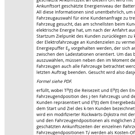
Ankunftsort geschätzte Energieniveau der Batter
All diese Informationen sind unentbehrlich, um 
Fahrzeugauswahl für eine Kundenanfrage zu tref
Fahrzeug gesucht, das am schnellsten beim Ku
elektrische Energie hat, um nach der Anfahrt au
Startzum Zielpunkt des Kunden zurücklegen zu
der Elektrofahrzeuge an Kundenzielen zu verme
Energiepuffer E
vorgehalten werden, der sich 
p
zwischen den Ladestationen orientiert. Um das
auszuwählen, müssen neben den im Moment der
Fahrzeugen auch alle Fahrzeuge betrachtet werd
letzten Auftrag beenden. Gesucht wird also dasj
Formel siehe PDF.
erfüllt, wobei T
jk
(t) die Reisezeit und E
jk
(t) den E
Fahrzeugendposition des j-ten Fahrzeugs und d
Kunden repräsentiert und E
k
(t) dem Energiebeda
dem Start und Ziel des k-ten Kunden bezeichnet
wird ein modifizierter Rückwärts-Dijkstra mit de
und den Fahrzeugendpositionen als möglichen Z
geschätzten Ankunftszeiten der einzelnen Fahr
Fahrzeugendpositionen T
j
werden als Kosten-Of
f