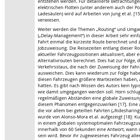
entstehen werden. Für detaillierte Betrachtung
elektrischen Flotten (unter anderem auch der Po
Ladesäulen) wird auf Arbeiten von Jung et al. [15
verwiesen.
Weiter werden die Themen „Routing“ und Umga
(„Delay-Management“) in dieser Arbeit sehr einf
Fahrt einmal die kürzeste Route berechnet und 
Jobzuweisung. Die Reisezeiten entlang dieser R
aktueller Fahrzeugpositionen aktualisiert, aber
Alternativrouten berechnet. Dies hat zur Folge, 
Verkehrsstaus, die nach der Zuweisung der Fahr
ausweichen. Dies kann wiederum zur Folge hab
diesen Fahrzeugen größere Wartezeiten haben, al
hätten. Es gibt nach Wissen des Autors kein typ
wie damit umgegangen werden soll. Horn schlug f
regelmäßigen Abständen eine globale Zuweisun
diesem Phänomen entgegenzuwirken [17]. Eine a
die vor allem bei geteilten Fahrten („Ridesharing“
wurde von Alonso-Mora et al. aufgezeigt [18]
in einem globalen systemoptimalen Fahrzeugzu
innerhalb von 60 Sekunden eine Antwort, wann i
sein wird. Bevor ihr zugewiesenes Fahrzeug aller