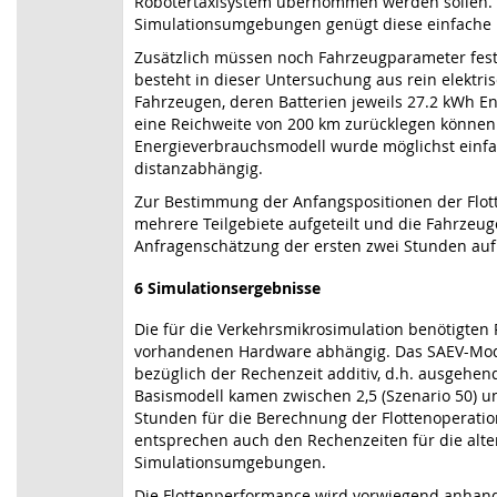
Robotertaxisystem übernommen werden sollen. F
Simulationsumgebungen genügt diese einfache M
Zusätzlich müssen noch Fahrzeugparameter festg
besteht in dieser Untersuchung aus rein elektri
Fahrzeugen, deren Batterien jeweils 27.2 kWh E
eine Reichweite von 200 km zurücklegen können
Energieverbrauchsmodell wurde möglichst einfac
distanzabhängig.
Zur Bestimmung der Anfangspositionen der Flot
mehrere Teilgebiete aufgeteilt und die Fahrzeug
Anfragenschätzung der ersten zwei Stunden auf d
6
Simulationsergebnisse
Die für die Verkehrsmikrosimulation benötigten
vorhandenen Hardware abhängig. Das SAEV-Modul
bezüglich der Rechenzeit additiv, d.h. ausgehen
Basismodell kamen zwischen 2,5 (Szenario 50) un
Stunden für die Berechnung der Flottenoperatio
entsprechen auch den Rechenzeiten für die alte
Simulationsumgebungen.
Die Flottenperformance wird vorwiegend anhand