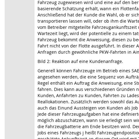
Fahrzeug zugewiesen wird und eine auf den be
basierende Schätzung erhält, wann ein Flottenf
Anschließend hat der Kunde die Wahl, ob er sich
transportieren lassen will, oder ob ihm die Wartez
vom Betreiber mitgeteilte Fahrzeugankunftszeit 
Wartezeit liegt, wird der potentielle zu einem 
Fahrzeug bekommt die Anweisung, diesen zu bed
Fahrt nicht von der Flotte ausgeführt. In dieser 
Anfragen durch gewöhnliche PKW-Fahrten in Aim
Bild 2: Reaktion auf eine Kundenanfrage.
Generell können Fahrzeuge im Betrieb eines SAE
angesehen werden, die eine Sequenz von Aufträ
Regel enthält ein Auftrag die Anweisung, eine S
fahren. Dies kann aus verschiedenen Gründen n
Kunden, Anfahrten zu Kunden, Fahrten zu Lades
Reallokationen. Zusätzlich werden sowohl das Auf
auch das Einund Aussteigen von Kunden als Job 
Jede dieser Fahrzeugaufgaben hat eine definiert
möglich abzuschätzen, wann sie erledigt sein w
die Fahrzeugbatterie am Ende besitzen wird. Der 
Jobs eines Fahrzeugs j heißt Fahrzeugendpositio
geschätzte Ankunftszeit an diesem Ort wird mit 