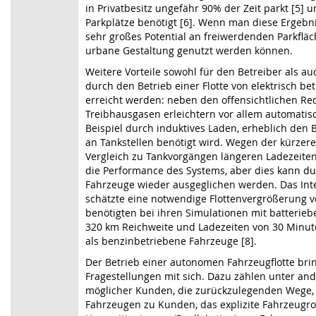
in Privatbesitz ungefähr 90% der Zeit parkt [5] 
Parkplätze benötigt [6]. Wenn man diese Ergebni
sehr großes Potential an freiwerdenden Parkfläc
urbane Gestaltung genutzt werden können.
Weitere Vorteile sowohl für den Betreiber als a
durch den Betrieb einer Flotte von elektrisch b
erreicht werden: neben den offensichtlichen Re
Treibhausgasen erleichtern vor allem automati
Beispiel durch induktives Laden, erheblich den B
an Tankstellen benötigt wird. Wegen der kürzer
Vergleich zu Tankvorgängen längeren Ladezeiten
die Performance des Systems, aber dies kann dur
Fahrzeuge wieder ausgeglichen werden. Das Int
schätzte eine notwendige Flottenvergrößerung v
benötigten bei ihren Simulationen mit batterie
320 km Reichweite und Ladezeiten von 30 Minut
als benzinbetriebene Fahrzeuge [8].
Der Betrieb einer autonomen Fahrzeugflotte brin
Fragestellungen mit sich. Dazu zählen unter an
möglicher Kunden, die zurückzulegenden Wege,
Fahrzeugen zu Kunden, das explizite Fahrzeugrou