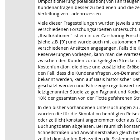
Umpositionierung (Reallokation) von Fahrzeugen
Kundenanfragen besser zu bedienen und die zeit
Verteilung von Ladeprozessen.
Viele dieser Fragestellungen wurden jeweils unter
verschiedenen Forschungsarbeiten untersucht.
„Reallokationen“ ist ein in der Carsharing-Fors
(siehe z.B. [9]) und wurde auch mit autonomen Fl
verschiedenen Ansätzen angegangen. Falls die
Reservierungen vorliegen, kann man die Wartezei
zwischen den Kunden zurückgelegten Strecken 
Kostenfunktion, die diese und zusätzliche Größen
den Fall, dass die Kundenanfragen „on-Demand“
bekannt werden, kann auf Basis historischer Da
geschätzt werden und Fahrzeuge regelbasiert rep
letztgenannter Studie zeigen Fagnant und Kocke
10% der gesamten von der Flotte gefahrenen St
In den bisher vorhandenen Untersuchungen zu 
wurden die für die Simulation benötigten Reisez
oder zeitlich) konstant angenommen oder aus Ca
Buchungsdaten abgelesen. Bei räumlich konsta
Schnellstraßen und Anwohnerstraßen gleich be
zeitlich konstanten Reisezeiten die Systemper