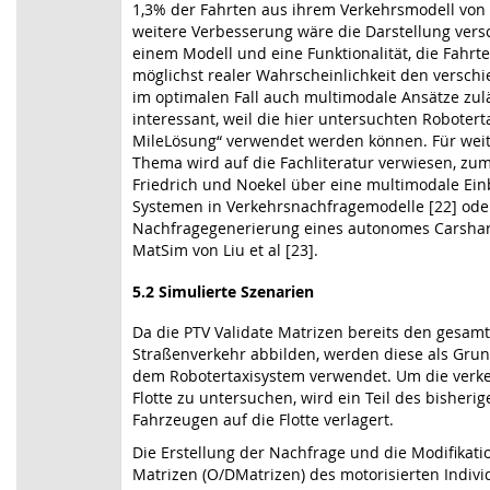
1,3% der Fahrten aus ihrem Verkehrsmodell von A
weitere Verbesserung wäre die Darstellung ver
einem Modell und eine Funktionalität, die Fahrte
möglichst realer Wahrscheinlichkeit den versc
im optimalen Fall auch multimodale Ansätze zuläs
interessant, weil die hier untersuchten Roboterta
MileLösung“ verwendet werden können. Für weit
Thema wird auf die Fachliteratur verwiesen, zum 
Friedrich und Noekel über eine multimodale Ei
Systemen in Verkehrsnachfragemodelle [22] oder
Nachfragegenerierung eines autonomes Carshari
MatSim von Liu et al [23].
5.2
Simulierte Szenarien
Da die PTV Validate Matrizen bereits den gesam
Straßenverkehr abbilden, werden diese als Grun
dem Robotertaxisystem verwendet. Um die verk
Flotte zu untersuchen, wird ein Teil des bisheri
Fahrzeugen auf die Flotte verlagert.
Die Erstellung der Nachfrage und die Modifikati
Matrizen (O/DMatrizen) des motorisierten Indivi