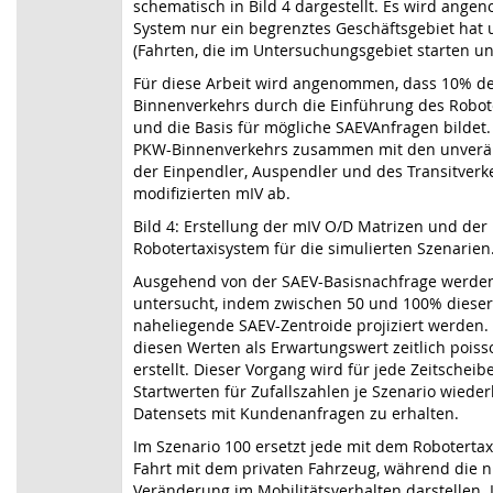
schematisch in Bild 4 dargestellt. Es wird ang
System nur ein begrenztes Geschäftsgebiet hat
(Fahrten, die im Untersuchungsgebiet starten u
Für diese Arbeit wird angenommen, dass 10% d
Binnenverkehrs durch die Einführung des Robote
und die Basis für mögliche SAEVAnfragen bildet.
PKW-Binnenverkehrs zusammen mit den unverän
der Einpendler, Auspendler und des Transitverk
modifizierten mIV ab.
Bild 4: Erstellung der mIV O/D Matrizen und der
Robotertaxisystem für die simulierten Szenarien
Ausgehend von der SAEV-Basisnachfrage werden 
untersucht, indem zwischen 50 und 100% dieser
naheliegende SAEV-Zentroide projiziert werden
diesen Werten als Erwartungswert zeitlich pois
erstellt. Dieser Vorgang wird für jede Zeitschei
Startwerten für Zufallszahlen je Szenario wieder
Datensets mit Kundenanfragen zu erhalten.
Im Szenario 100 ersetzt jede mit dem Robotertax
Fahrt mit dem privaten Fahrzeug, während die n
Veränderung im Mobilitätsverhalten darstellen. 