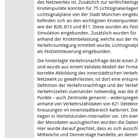
des Netzwerkes ist. Zusätzlich zur wirklichkeits
Knotenpunkte konnten für 75 Lichtsignalanlagen
Lichtsignalpläne von der Stadt München einge
befinden sich an den wichtigsten Knotenpunkte
wie der B2R, B13 und B11. Diese wurden als Fes
Simulation eingebunden. Zusätzlich wurden für
anhand der Knotenbelastung, welche aus der m
Verkehrsumlegung ermittelt wurde, Lichtsignalplä
als Festzeitsteuerung eingebunden.
Die hinterlegte Verkehrsnachfrage deckt einen 
und wurde aus einem Validate-Modell der Firma
korrekte Abbildung des innerstädtischen Verkeh
Netzwerk zu gewährleisten, ist dort eine entspre
Definition der Verkehrsnachfrage und der Verk
Verkehrszellen zueinander notwendig, was die do
Punkte – auch Zentroide genannt – widerspiege
anhand von Verkehrszähldaten von 621 Detektore
Kreuzungen im Innenstadtbereich kalibriert. Di
liegen in Viertelstunden-Intervallen vor. Um e
der Messdaten auszugleichen wurden die Daten 
Hier wurde darauf geachtet, dass es sich aussch
Mittwoche und Donnerstage handelte, an denen