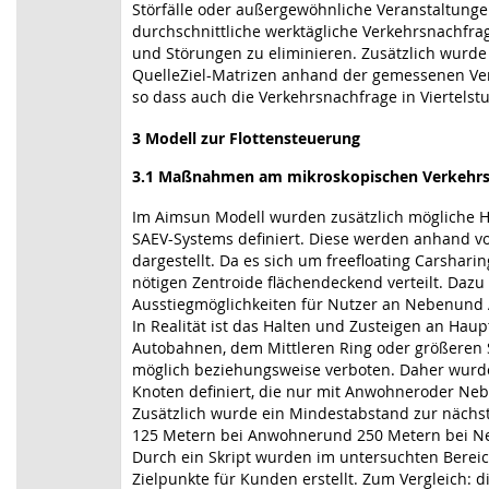
Störfälle oder außergewöhnliche Veranstaltunge
durchschnittliche werktägliche Verkehrsnachfra
und Störungen zu eliminieren. Zusätzlich wurde 
QuelleZiel-Matrizen anhand der gemessenen Ver
so dass auch die Verkehrsnachfrage in Viertelst
3
Modell zur Flottensteuerung
3.1
Maßnahmen am mikroskopischen Verkehrs
Im Aimsun Modell wurden zusätzlich mögliche H
SAEV-Systems definiert. Diese werden anhand vo
dargestellt. Da es sich um freefloating Carshari
nötigen Zentroide flächendeckend verteilt. Da
Ausstiegmöglichkeiten für Nutzer an Nebenund 
In Realität ist das Halten und Zusteigen an Ha
Autobahnen, dem Mittleren Ring oder größeren S
möglich beziehungsweise verboten. Daher wurde
Knoten definiert, die nur mit Anwohneroder Ne
Zusätzlich wurde ein Mindestabstand zur nächst
125 Metern bei Anwohnerund 250 Metern bei Ne
Durch ein Skript wurden im untersuchten Berei
Zielpunkte für Kunden erstellt. Zum Vergleich: 