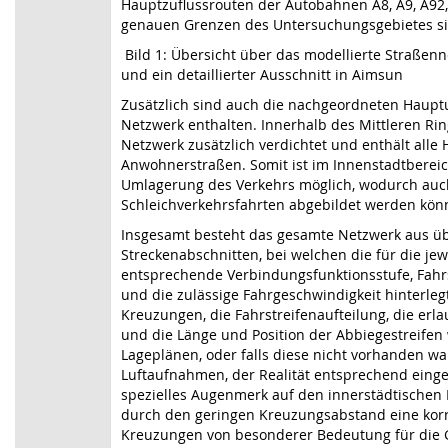
Hauptzuflussrouten der Autobahnen A8, A9, A92,
genauen Grenzen des Untersuchungsgebietes sin
Bild 1: Übersicht über das modellierte Straße
und ein detaillierter Ausschnitt in Aimsun
Zusätzlich sind auch die nachgeordneten Haup
Netzwerk enthalten. Innerhalb des Mittleren Ri
Netzwerk zusätzlich verdichtet und enthält all
Anwohnerstraßen. Somit ist im Innenstadtberei
Umlagerung des Verkehrs möglich, wodurch au
Schleichverkehrsfahrten abgebildet werden kön
Insgesamt besteht das gesamte Netzwerk aus ü
Streckenabschnitten, bei welchen die für die jew
entsprechende Verbindungsfunktionsstufe, Fahrs
und die zulässige Fahrgeschwindigkeit hinterleg
Kreuzungen, die Fahrstreifenaufteilung, die er
und die Länge und Position der Abbiegestreife
Lageplänen, oder falls diese nicht vorhanden w
Luftaufnahmen, der Realität entsprechend eing
spezielles Augenmerk auf den innerstädtischen B
durch den geringen Kreuzungsabstand eine kor
Kreuzungen von besonderer Bedeutung für die G