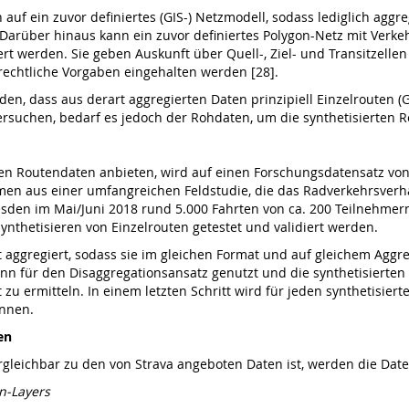
en auf ein zuvor definiertes (GIS-) Netzmodell, sodass lediglich a
Darüber hinaus kann ein zuvor definiertes Polygon-Netz mit Verkeh
rt werden. Sie geben Auskunft über Quell-, Ziel- und Transitzellen
echtliche Vorgaben ein­gehalten werden [28].
rden, dass aus derart aggregierten Daten prinzipiell Einzelrouten 
tersuchen, bedarf es jedoch der Rohdaten, um die synthetisierten 
rten Routendaten anbieten, wird auf einen Forschungsdatensatz v
men aus einer umfangreichen Feldstudie, die das Radverkehrs­verh
en im Mai/Juni 2018 rund 5.000 Fahrten von ca. 200 Teilnehmern
nthetisieren von Einzelrouten getestet und validiert werden.
 aggregiert, sodass sie im gleichen Format und auf gleichem Aggre
n für den Disaggregationsansatz genutzt und die synthetisierten
zu ermitteln. In einem letzten Schritt wird für jeden synthetisie
nnen.
en
gleichbar zu den von Strava angeboten Daten ist, werden die Daten
n-Layers