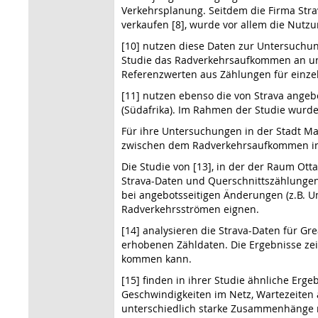
Verkehrsplanung. Seitdem die Firma Str
verkaufen [8], wurde vor allem die Nutzu
[10] nutzen diese Daten zur Untersuchung
Studie das Radverkehrsaufkommen an un
Referenzwerten aus Zählungen für einze
[11] nutzen ebenso die von Strava angeb
(Südafrika). Im Rahmen der Studie wurde
Für ihre Untersuchungen in der Stadt Ma
zwischen dem Radverkehrs­aufkommen in 
Die Studie von [13], in der der Raum Ot
Strava-Daten und Querschnittszählungen 
bei angebotsseitigen Änderungen (z.B. U
Radverkehrsströmen eignen.
[14] analysieren die Strava-Daten für G
erhobenen Zähldaten. Die Ergebnisse zei
kommen kann.
[15] finden in ihrer Studie ähnliche Erg
Geschwindigkeiten im Netz, Wartezeiten
unterschiedlich starke Zusammenhänge 