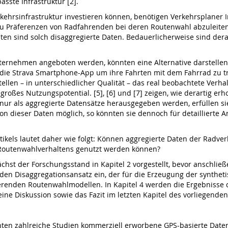
sste Infrastruktur [2].
rkehrsinfrastruktur investieren können, benötigen Verkehrsplaner 
u Präferenzen von Radfahrenden bei deren Routenwahl abzuleiten,
en sind solch disaggregierte Daten. Bedauerlicherweise sind dera
ternehmen angeboten werden, könnten eine Alter­native darstellen
die Strava Smartphone-App um ihre Fahrten mit dem Fahrrad zu tr
ellen – in unterschiedlicher Qualität – das real beobachtete Ver
 großes Nutzungspotential. [5], [6] und [7] zeigen, wie derartig 
ur als aggregierte Datensätze herausgegeben werden, erfüllen si
n dieser Daten möglich, so könnten sie dennoch für detaillierte A
tikels lautet daher wie folgt: Können aggregierte Daten der Radve
s Routenwahlverhaltens genutzt werden können?
chst der Forschungsstand in Kapitel 2 vorgestellt, bevor anschlie
 den Disaggregationsansatz ein, der für die Erzeugung der synthe
ierenden Routenwahlmodellen. In Kapitel 4 werden die Ergebnisse 
ine Diskussion sowie das Fazit im letzten Kapitel des vorliegenden 
hten zahlreiche Studien kommerziell erworbene GPS-basierte Date