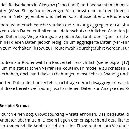
se des Radverkehrs in Glasgow (Schottland) und beobachten eben
aten (Wege-Strings) und erzeugen Verkehrsströme auf den kürzesten
gen im Netz gegenüber und ziehen so Schlüsse über die Routenwa
 bereits unterschiedliche Studien die Nutzung aggregierter GPS-b
n genutzten Daten enthalten aus datenschutzrechtlichen Gründen
n Daten sog. Wege-Strings. Sie geben Auskunft über Quell- und Zi
ich bei diesen Daten jedoch lediglich um aggregierte Daten (Verke
en zum Verhalten (bspw. zur Routenwahl) durchgeführt werden. Für 
Studien zur Routenwahl im Radverkehr ersichtlich (siehe bspw. [17
, um mit statistischen Verfahren Routenwahlmodelle zu schätzen. 
erheben, doch sind diese Erhebungen meist sehr aufwändig und 
erten Daten der Radverkehrsnachfrage derart disaggregiert werden
auf diese bereits weiträumig vorhandenen Daten zur Analyse des Ra
Beispiel Strava
 durch einen sog. Crowdsourcing-Ansatz erhoben. Das bedeutet, 
Anbieter übermitteln. Diesem liegen dementsprechend detailliert
en kommerzielle Anbieter jedoch keine Einzelrouten zum Verkauf 