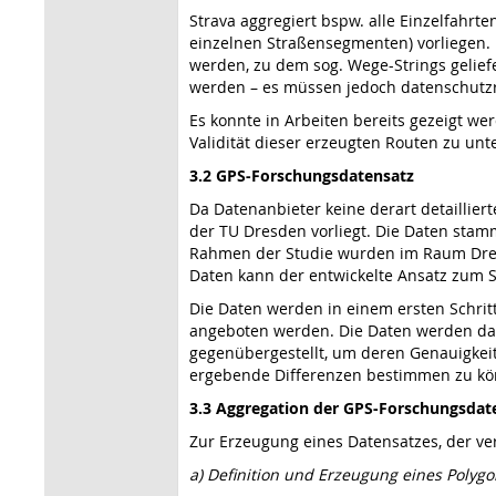
Strava aggregiert bspw. alle Einzelfahrt
einzelnen Straßen­segmenten) vorliegen. 
werden, zu dem sog. Wege-Strings geliefe
werden – es müssen jedoch datenschutz­r
Es konnte in Arbeiten bereits gezeigt we
Validität dieser erzeugten Routen zu un
3.2 GPS-Forschungsdatensatz
Da Datenanbieter keine derart detaillie
der TU Dresden vorliegt. Die Daten stam
Rahmen der Studie wurden im Raum Dresd
Daten kann der entwickelte Ansatz zum Sy
Die Daten werden in einem ersten Schritt
angeboten werden. Die Daten werden dan
gegenübergestellt, um deren Genauigkeit 
ergebende Differenzen bestimmen zu kö
3.3 Aggregation der GPS-Forschungsdat
Zur Erzeugung eines Datensatzes, der ver
a) Definition und Erzeugung eines Polygo