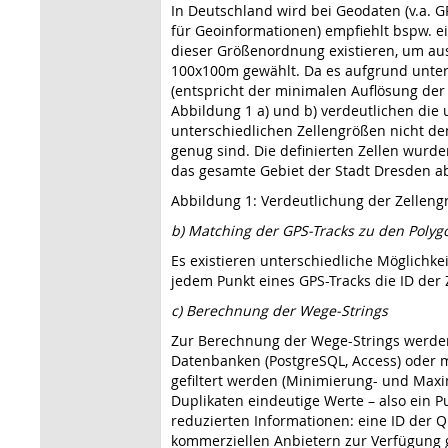
In Deutschland wird bei Geodaten (v.a. 
für Geo­informationen) empfiehlt bspw. e
dieser Größenordnung existieren, um au
100x100m gewählt. Da es aufgrund unter
(entspricht der minimalen Auflösung der
Abbildung 1 a) und b) verdeutlichen die 
unterschiedlichen Zellengrößen nicht d
genug sind. Die definierten Zellen wurde
das gesamte Gebiet der Stadt Dresden a
Abbildung 1: Verdeutlichung der Zellen
b) Matching der GPS-Tracks zu den Poly
Es existieren unterschiedliche Möglichk
jedem Punkt eines GPS-Tracks die ID der Z
c) Berechnung der Wege-Strings
Zur Berechnung der Wege-Strings werden d
Datenbanken (PostgreSQL, Access) oder m
gefiltert werden (Minimierung- und Maxi
Duplikaten eindeutige Werte – also ein P
reduzierten Informationen: eine ID der Q
kommerziellen Anbietern zur Verfügung g