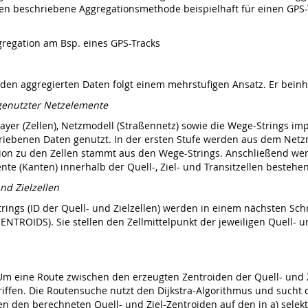
ten beschriebene Aggregationsmethode beispielhaft für einen GPS-
gregation am Bsp. eines GPS-Tracks
den aggregierten Daten folgt einem mehrstufigen Ansatz. Er beinha
 genutzter Netzelemente
ayer (Zellen), Netzmodell (Straßennetz) sowie die Wege-Strings im
hriebenen Daten genutzt. In der ersten Stufe werden aus dem Netzm
ation zu den Zellen stammt aus den Wege-Strings. Anschließend we
ente (Kanten) innerhalb der Quell-, Ziel- und Transitzellen bestehe
nd Zielzellen
rings (ID der Quell- und Zielzellen) werden in einem nächsten Schr
ENTROIDS). Sie stellen den Zellmittelpunkt der jeweiligen Quell- u
 Um eine Route zwischen den erzeugten Zentroiden der Quell- und Z
ffen. Die Routensuche nutzt den Dijkstra-Algorithmus und sucht 
chen den berechneten Quell- und Ziel-Zentroiden auf den in a) sel