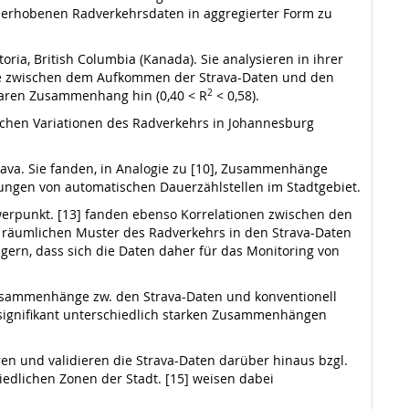
n erhobenen Radverkehrsdaten in aggregierter Form zu
ria, British Columbia (Kanada). Sie analysieren in ihrer
e zwischen dem Aufkommen der Strava-Daten und den
aren Zusammen­hang hin (0,40 < R
2
< 0,58).
ichen Variationen des Radverkehrs in Johannesburg
rava. Sie fanden, in Analogie zu [10], Zusammenhänge
ngen von automatischen Dauerzählstellen im Stadtgebiet.
werpunkt. [13] fanden ebenso Korrelationen zwischen den
e räumlichen Muster des Radverkehrs in den Strava-Daten
gern, dass sich die Daten daher für das Monitoring von
 Zusammenhänge zw. den Strava-Daten und konventionell
 signifikant unterschiedlich starken Zusammenhängen
eren und validieren die Strava-Daten darüber hinaus bzgl.
dlichen Zonen der Stadt. [15] weisen dabei