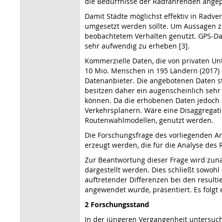
die Bedürfnisse der Radfahrenden angepa
Damit Städte möglichst effektiv in Radve
umgesetzt werden sollte. Um Aussagen z
beobachtetem Verhalten genutzt. GPS-Dat
sehr aufwendig zu erheben [3].
Kommerzielle Daten, die von privaten Un
10 Mio. Menschen in 195 Ländern (2017) 
Datenanbieter. Die angebotenen Daten st
besitzen daher ein augenscheinlich sehr
können. Da die erhobenen Daten jedoch n
Verkehrsplanern. Wäre eine Disaggregatio
Routenwahlmodellen, genutzt werden.
Die Forschungsfrage des vorliegenden Ar
erzeugt werden, die für die Analyse de
Zur Beantwortung dieser Frage wird zunä
dargestellt werden. Dies schließt sowohl
auftretender Differenzen bei den result
angewendet wurde, präsentiert. Es folgt e
2 Forschungsstand
In der jüngeren Vergangenheit untersuc