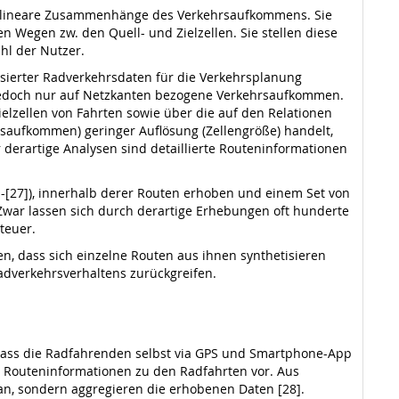
so lineare Zusammenhänge des Verkehrsaufkommens. Sie
 Wegen zw. den Quell- und Zielzellen. Sie stellen diese
hl der Nutzer.
asierter Radverkehrsdaten für die Verkehrsplanung
 jedoch nur auf Netzkanten bezogene Verkehrsaufkommen.
elzellen von Fahrten sowie über die auf den Relationen
hrsaufkommen) geringer Auflösung (Zellengröße) handelt,
derartige Analysen sind detaillierte Routen­informationen
]-[27]), innerhalb derer Routen erhoben und einem Set von
Zwar lassen sich durch derartige Erhebungen oft hunderte
teuer.
, dass sich einzelne Routen aus ihnen synthetisieren
d­verkehrsverhaltens zurückgreifen.
dass die Radfahrenden selbst via GPS und Smartphone-App
e Routeninformationen zu den Radfahrten vor. Aus
an, sondern aggregieren die erhobenen Daten [28].