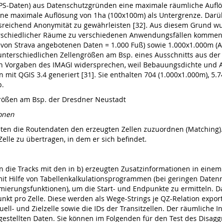
GPS-Daten) aus Datenschutzgründen eine maximale räumliche Auflö
ine maximale Auflösung von 1ha (100x100m) als Unter­grenze. Darü
sreichend Anonymität zu gewährleisten [32]. Aus diesem Grund wu
schied­licher Räume zu verschiedenen Anwendungsfällen kommen 
 von Strava angebotenen Daten = 1.000 Fuß) sowie 1.000x1.000m (Au
unterschiedlichen Zellengrößen am Bsp. eines Ausschnitts aus der 
en Vorgaben des IMAGI widersprechen, weil Bebauungsdichte und A
n mit QGIS 3.4 generiert [31]. Sie enthalten 704 (1.000x1.000m), 
b.
größen am Bsp. der Dresdner Neustadt
gonen
eiten die Routendaten den erzeugten Zellen zuzuordnen (Matching)
elle zu übertragen, in dem er sich befindet.
ie Tracks mit den in b) erzeugten Zusatz­informationen in einem dr
it Hilfe von Tabellenkalkulationsprogrammen (bei geringen Datenm
mierungsfunktionen), um die Start- und Endpunkte zu ermitteln. 
unkt pro Zelle. Diese werden als Wege-Strings je QZ-Relation export
uell- und Zielzelle sowie die IDs der Transitzellen. Der räumliche
estellten Daten. Sie können im Folgenden für den Test des Disag