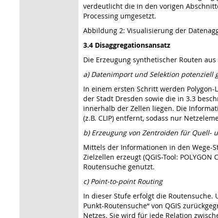
verdeutlicht die in den vorigen Abschnit
Processing umgesetzt.
Abbildung 2: Visualisierung der Datenag
3.4 Disaggregationsansatz
Die Erzeugung synthetischer Routen aus 
a) Datenimport und Selektion potenziell
In einem ersten Schritt werden Polygon-L
der Stadt Dresden sowie die in 3.3 besc
innerhalb der Zellen liegen. Die Inform
(z.B. CLIP) entfernt, sodass nur Netzelem
b) Erzeugung von Zentroiden für Quell- u
Mittels der Informationen in den Wege-St
Zielzellen erzeugt (QGIS-Tool: POLYGON C
Routensuche genutzt.
c) Point-to-point Routing
In dieser Stufe erfolgt die Routensuche.
Punkt-Routensuche“ von QGIS zurückgegri
Netzes. Sie wird für jede Relation zwis