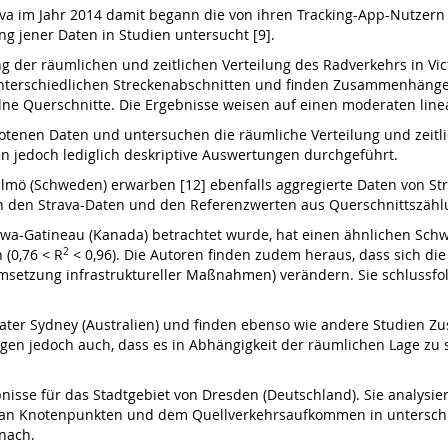
ava im Jahr 2014 damit begann die von ihren Tracking-App-Nutzer
ng jener Daten in Studien untersucht [9].
 der räumlichen und zeitlichen Verteilung des Radverkehrs in Victo
terschiedlichen Streckenabschnitten und finden Zusammen­häng
lne Querschnitte. Die Ergebnisse weisen auf einen moderaten line
otenen Daten und untersuchen die räumliche Verteilung und zeitl
n jedoch lediglich deskriptive Auswertungen durchgeführt.
lmö (Schweden) erwarben [12] ebenfalls aggregierte Daten von St
den Strava-Daten und den Referenzwerten aus Querschnitts­zählu
tawa-Gatineau (Kanada) betrachtet wurde, hat einen ähnlichen Sch
(0,76 < R
2
< 0,96). Die Autoren finden zudem heraus, dass sich di
msetzung infrastruktureller Maßnahmen) verändern. Sie schlussfol
reater Sydney (Australien) und finden ebenso wie andere Studien
gen jedoch auch, dass es in Abhängigkeit der räumlichen Lage zu
ebnisse für das Stadtgebiet von Dresden (Deutschland). Sie analysi
 an Knotenpunkten und dem Quellverkehrsauf­kommen in unterschie
nach.