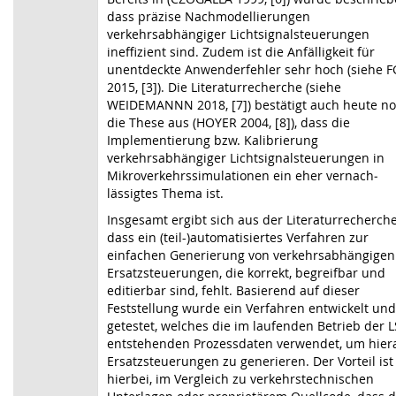
dass präzise Nachmodellierungen
verkehrsabhängiger Lichtsignalsteuerungen
ineffizient sind. Zudem ist die Anfälligkeit für
unentdeckte Anwenderfehler sehr hoch (siehe 
2015,
[3]
). Die Literaturrecherche (siehe
WEIDEMANNN 2018,
[7]
) bestätigt auch heute n
die These aus (HOYER 2004,
[8]
), dass die
Implementierung bzw. Kalibrierung
verkehrsabhängiger Lichtsignalsteuerungen in
Mikro­verkehrs­simulationen ein eher vernach­
lässigtes Thema ist.
Insgesamt ergibt sich aus der Literaturrecherche
dass ein (teil-)automatisiertes Verfahren zur
einfachen Generierung von verkehrsabhängigen
Ersatzsteuerungen, die korrekt, begreifbar und
editierbar sind, fehlt. Basierend auf dieser
Feststellung wurde ein Verfahren entwickelt und
getestet, welches die im laufenden Betrieb der 
entstehenden Prozessdaten verwendet, um hier
Ersatz­steuerungen zu generieren. Der Vorteil ist
hierbei, im Vergleich zu verkehrs­technischen