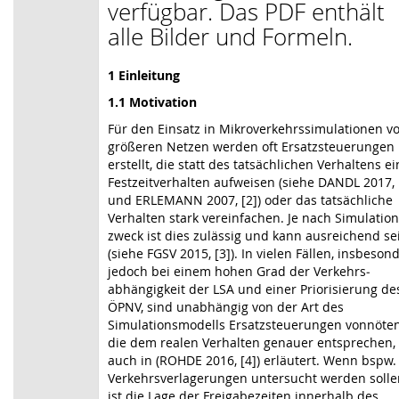
verfügbar. Das PDF enthält
alle Bilder und Formeln.
1 Einleitung
1.1 Motivation
Für
den Einsatz in Mikroverkehrssimulationen v
größeren Netzen werden oft Ersatz­steuerungen
erstellt, die statt des tatsächlichen Verhaltens ei
Festzeitverhalten aufweisen (siehe DANDL 2017,
und ERLEMANN 2007,
[2]
) oder das tatsächliche
Verhalten stark vereinfachen. Je nach Simulation
zweck ist dies zulässig und kann ausreichend se
(siehe FGSV 2015,
[3]
). In vielen Fällen, insbeson
jedoch bei einem hohen Grad der Verkehrs­
abhängigkeit der LSA und einer Priorisierung de
ÖPNV, sind unabhängig von der Art des
Simulationsmodells Ersatz­steuerungen vonnöten
die dem realen Verhalten genauer entsprechen,
auch in (ROHDE 2016,
[4]
) erläutert. Wenn bspw.
Verkehrsverlagerungen untersucht werden solle
ist die Lage der Freigabezeiten innerhalb des