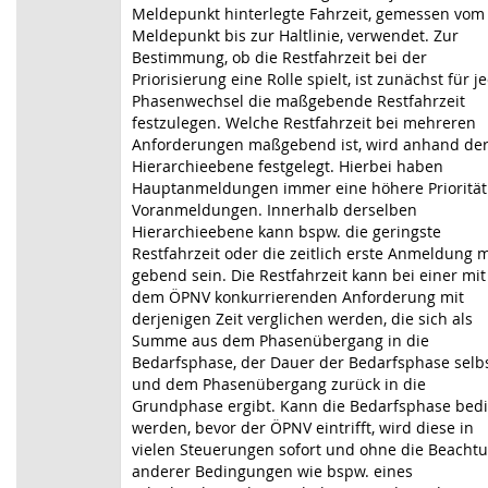
Meldepunkt hinterlegte Fahrzeit, gemessen vom
Meldepunkt bis zur Haltlinie, ver­wen­det. Zur
Bestimmung, ob die Restfahrzeit bei der
Priorisierung eine Rolle spielt, ist zunächst für j
Phasenwechsel die maßgebende Restfahrzeit
festzulegen. Welche Rest­fahr­zeit bei mehreren
Anforderungen maßgebend ist, wird anhand de
Hierarchie­ebene fest­gelegt. Hierbei haben
Hauptanmeldungen immer eine höhere Priorität
Vor­an­meldungen. Innerhalb derselben
Hierarchieebene kann bspw. die geringste
Restfahrzeit oder die zeitlich erste Anmeldung 
gebend sein. Die Restfahrzeit kann bei einer mit
dem ÖPNV konkurrierenden Anforderung mit
derjenigen Zeit verglichen werden, die sich als
Summe aus dem Phasenübergang in die
Bedarfsphase, der Dauer der Bedarfsphase selb
und dem Phasenübergang zurück in die
Grundphase ergibt. Kann die Bedarfsphase bed
werden, bevor der ÖPNV eintrifft, wird diese in
vielen Steuerungen sofort und ohne die Beacht
anderer Bedingungen wie bspw. eines