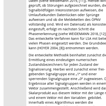
Daten (siehe Weidemann 2019, [11]). Hierbei wir
geprüft, ob Störungen aufgezeichnet wurden, di
Signalbildfolgen Inkonsistenzen aufweisen, die
Umlaufsekunden Datenlücken oder Sprünge
aufweisen und ob die Meldeketten des ÖPNV
vollständig sind. Wird ein Datensatz als konsiste
eingestuft, erfolgt im nächsten Schritt die
Phasenerkennung (siehe WEIDEMANN 2018, [12])
Das entwickelte Verfahren kann für LSA mit beli
vielen Phasen eingesetzt werden. Die Grundidee
kann
(HOYER 2004,
[8]
) entnommen werden.
Die entwickelte Methodik beinhaltet zunächst
di
Ermittlung eines eindeutigen numerischen
Zustands­bezeichners für jeden Zustand der
Signalisierung. Hierbei wird zunächst einer frei­
geben­den Signalgruppe eine „1“ und einer
sperrenden Signalgruppe eine „0“ zugewiesen. 
Ergebnisse aller Signalgruppen werden in eine
Vektor zusammengestellt. Anschließend wird da
Skalarprodukt aus diesem Vektor mit der Länge 
und einem Vektor mit den Variablen
gebildet.
Innerhalb eines Algorithmus werden die