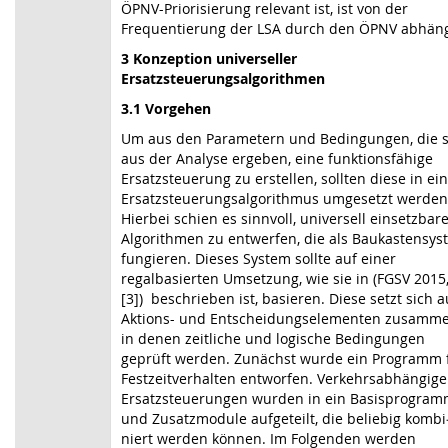
ÖPNV-Priorisierung relevant ist, ist von der
Frequentierung der LSA durch den ÖPNV abhäng
3 Konzeption universeller
Ersatzsteuerungsalgorithmen
3.1 Vorgehen
Um aus den Parametern und Bedingungen, die s
aus der Analyse ergeben, eine funktions­fähige
Ersatzsteuerung zu erstellen, sollten diese in e
Ersatzsteuerungs­algo­rithmus umgesetzt werden
Hierbei schien es sinnvoll, universell einsetzbar
Algorithmen zu entwerfen, die als Baukastensys
fungieren. Dieses System sollte auf einer
regalbasierten Umsetzung, wie sie in (FGSV 2015
[3]) beschrieben ist, basieren. Diese setzt sich a
Aktions- und Entscheidungs­elementen zusamme
in denen zeitliche und logische Bedingungen
geprüft werden. Zunächst wurde ein Programm 
Festzeitverhalten entworfen. Verkehrsabhängige
Ersatz­steuerungen wurden in ein Basisprogra
und Zusatzmodule aufgeteilt, die beliebig kombi
niert werden können. Im Folgenden werden