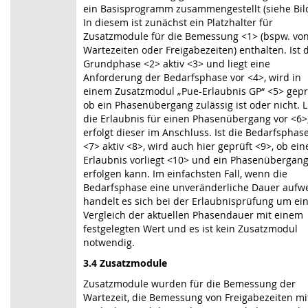
ein Basisprogramm zusammengestellt (siehe
Bil
In diesem ist zunächst ein Platzhalter für
Zusatzmodule für die Bemessung <1> (bspw. vo
Wartezeiten oder Freigabezeiten) enthalten. Ist 
Grundphase <2> aktiv <3> und liegt eine
Anforderung der Bedarfsphase vor <4>, wird in
einem Zusatzmodul „Pue-Erlaubnis GP“ <5> gepr
ob ein Phasenübergang zulässig ist oder nicht. L
die Erlaubnis für einen Phasenübergang vor <6>
erfolgt dieser im Anschluss. Ist die Bedarfsphas
<7> aktiv <8>, wird auch hier geprüft <9>, ob ein
Erlaubnis vorliegt <10> und ein Phasenübergan
erfolgen kann. Im einfachsten Fall, wenn die
Bedarfsphase eine unveränderliche Dauer aufwe
handelt es sich bei der Erlaubnisprüfung um ei
Vergleich der aktuellen Phasendauer mit einem
festgelegten Wert und es ist kein Zusatzmodul
notwendig.
3.4 Zusatzmodule
Zusatzmodule wurden für die Bemessung der
Wartezeit, die Bemessung von Freigabezeiten mi