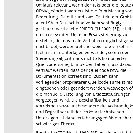
Umlaufs relevant, wenn der Takt oder die Route
ÖPNV geändert werden, ist die Priorisierung von
Bedeutung. Da mit rund zwei Dritteln der Groß­te
aller LSA in Deutschland verkehrsabhängig
gesteuert wird (siehe FRIEDRICH 2009,
[5]
), ist di
umso relevanter. Um eine Ersatz­steuerung zu
erstellen, die das reale Verhalten möglichst gen
nachbildet, werden üblicher­weise die verkehrs­
technischen Unterlagen verwendet, sofern der
Steuerungs­algorithmus nicht als kompilierter
Quellcode vorliegt. In beiden Fällen muss darauf
vertraut werden, dass der Quellcode bzw. die
Dokumentation korrekt sind. Zudem kann
vorliegender proprietärer Quell­code zumeist nic
eingesehen oder geändert werden, weswegen of
die manuelle Erstellung von Ersatzsteuerungen
vorgezogen wird. Die Beschaffbarkeit und
Korrektheit sowie insbesondere die Vollständigke
und Begreifbarkeit der verkehrstechnischen
Unterlagen ist dabei erfahrungs­gemäß ein eher
schwieriges Thema.
Bereits in (CZOGALLA 1999,
[6]
) wurde beschrieb