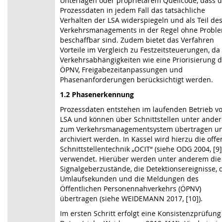
Unterlagen oder proprietärem Quellcode, dass d
Prozessdaten in jedem Fall das tatsächliche
Verhalten der LSA widerspiegeln und als Teil de
Verkehrs­managements in der Regel ohne Probl
beschaffbar sind. Zudem bietet das Verfahren
Vorteile im Vergleich zu Festzeitsteuerungen, da
Verkehrsabhängigkeiten wie eine Prio­ri­sie­rung 
ÖPNV, Freigabezeitanpassungen und
Phasenanforderungen berücksichtigt werden.
1.2 Phasenerkennung
Prozessdaten entstehen im laufenden Betrieb v
LSA und können über Schnittstellen unter ande
zum Verkehrsmanagementsystem übertragen u
archiviert werden. In Kassel wird hierzu die offe
Schnitt­stellentechnik
„OCIT“ (siehe
ODG 2004,
[9]
verwendet. Hierüber werden unter anderem die
Signalgeberzustände, die Detektionsereignisse, 
Umlauf­sekunden und die Meldungen des
Öffentlichen Personennahverkehrs (ÖPNV)
übertragen (siehe WEIDEMANN 2017, [10]).
Im ersten Schritt erfolgt eine Konsistenzprüfung