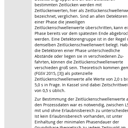
bestimmten Zeitlücken werden mit
Zeitlückenwerten, hier als Zeitlückenschwellenw
bezeichnet, verglichen. Sind an allen Detektoren
einer Phase die jeweiligen
Zeitlückenschwellenwerte überschritten, kann e
Phase bereits vor dem spätesten Ende abgebro
werden. Eine Detektorengruppe ist in der Regel 
demselben Zeitlückenschwellenwert belegt. Ha
die Detektoren einer Phase unterschiedliche
Abstände oder liegen sie in verschiedenen Zu­
fahrten, können die Zeitlücken­schwellenwerte
verschieden groß sein. Theoretisch kommen ge
(FGSV 2015, [3]) als potenzielle
Zeitlückenschwellenwerte alle Werte von 2,0 s bi
5,0 s in Frage. In Kassel sind dabei Zeitschrittwe
von 0,5 s üblich.
Zur Bestimmung der Zeitlückenschwellenwerte 
den Prozessdaten war es notwendig, zwischen L
mit und ohne Erlaubnisbereich zu unterscheide
Ist kein Erlaubnisbereich vorhanden, ist unter
Einhaltung der minimalen Phasendauer der
Grundphase theoretisch zu jedem Zeitpunkt im