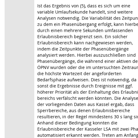
Ist das Ergebnis von (5), dass es sich um eine
variable Umlaufsekunde handelt, sind weitere
Analysen notwendig. Die Variabilität des Zeitpun
zu dem ein Phasenübergang erfolgt, kann hierbe
durch einen mehrere Sekunden umfassenden
Erlaubnis­bereich begrenzt sein. Ein solcher
Erlaubnisbereich kann nachgewiesen werden,
indem die Zeitpunkte der Phasen­über­gänge
analysiert werden. Hierbei auszuschließen sind
Phasenübergänge, die während einer aktiven de
ÖPNV wurden oder die im untersuchten Zeitra
die höchste Wartezeit der angeforderten
Bedarfsphase aufweisen. Dies ist notwendig, da
sonst die Ergebnisse durch Ereig­nisse mit ggf.
höherer Priorität als der Einhaltung des Erlaubni
bereichs verfälscht werden könnten. Die Analys
der vorliegenden Daten aus Kassel ergab, dass
Sperrbereiche, aus denen Erlaubnisbereiche
resultieren, in der Regel mindestens 30 s lang si
Anhand dieser Bedingung konnten die
Erlaubnisbereiche der Kasseler LSA mit zwei Ph
auto­matisiert erkannt werden. Treten am Anfan