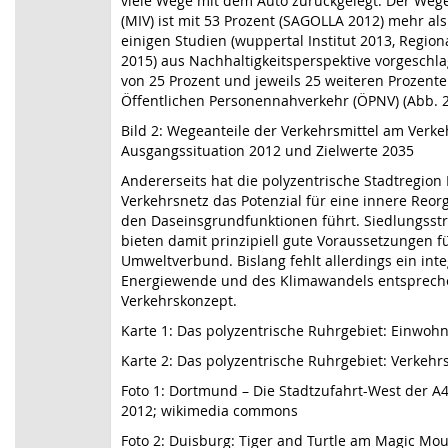
viele Wege mit dem Auto zurückgelegt. Der Wege
(MIV) ist mit 53 Prozent (SAGOLLA 2012) mehr al
einigen Studien (wuppertal Institut 2013, Regio
2015) aus Nachhaltigkeitsperspektive vorgeschla
von 25 Prozent und jeweils 25 weiteren Prozent
Öffentlichen Personennahverkehr (ÖPNV) (Abb. 2
Bild 2: Wegeanteile der Verkehrsmittel am Ver
Ausgangssituation 2012 und Zielwerte 2035
Andererseits hat die polyzentrische Stadtregio
Verkehrsnetz das Potenzial für eine innere Reor
den Daseinsgrundfunktionen führt. Siedlungsst
bieten damit prinzipiell gute Voraussetzungen fü
Umweltverbund. Bislang fehlt allerdings ein in
Energiewende und des Klimawandels entsprech
Verkehrskonzept.
Karte 1: Das polyzentrische Ruhrgebiet: Einwoh
Karte 2: Das polyzentrische Ruhrgebiet: Verkehr
Foto 1: Dortmund – Die Stadtzufahrt-West der A4
2012; wikimedia commons
Foto 2: Duisburg: Tiger and Turtle am Magic Mo