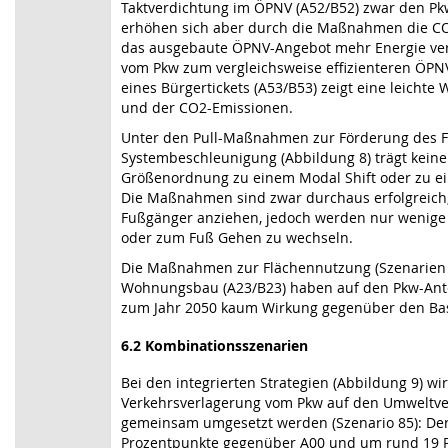
Taktverdichtung im ÖPNV (A52/B52) zwar den Pkw
erhöhen sich aber durch die Maßnahmen die CO2
das ausgebaute ÖPNV-Angebot mehr Energie verb
vom Pkw zum vergleichsweise effizienteren ÖPN
eines Bürgertickets (A53/B53) zeigt eine leichte
und der CO2-Emissionen.
Unter den Pull-Maßnahmen zur Förderung des 
Systembeschleunigung (Abbildung 8) trägt kein
Größenordnung zu einem Modal Shift oder zu ei
Die Maßnahmen sind zwar durchaus erfolgreich, 
Fußgänger anziehen, jedoch werden nur wenige
oder zum Fuß Gehen zu wechseln.
Die Maßnahmen zur Flächennutzung (Szenarien 
Wohnungsbau (A23/B23) haben auf den Pkw-Ante
zum Jahr 2050 kaum Wirkung gegenüber den Bas
6.2 Kombinationsszenarien
Bei den integrierten Strategien (Abbildung 9) wi
Verkehrsverlagerung vom Pkw auf den Umweltv
gemeinsam umgesetzt werden (Szenario 85): Der
Prozentpunkte gegenüber A00 und um rund 19 P