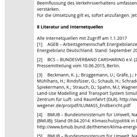
Beeinflussung des Verkehrsverhaltens umfassen,
verstärken.
Für die Umsetzung gilt es, sofort anzufangen. Jet
8 Literatur und Internetquellen
Alle Internetquellen mit Zugriff am 1.1.2017
[1] AGEB – Arbeitsgemeinschaft Energiebilanzen
Energiebilanz Deutschland. Stand: September 2014
[2] BCS – BUNDESVERBAND CARSHARING e.V. (201
Pressemitteilung vom 10.06.2015, Berlin.
[3] Beckmann, K. J.; Brüggemann, U.; Gräfe, J.; Hu
Mühlhans, H.; Rindsfüser, G.; Schaub, H.; Schrade
Spiekermann, K.; Strauch, D.; Spahn, M.l; Wagner
Land-Use Modelling and Transport System Simula
Zentrum für Luft- und Raumfahrt (DLR). http:/
wegener.de/pro/pdf/ILUMASS_Endbericht.pdf
[4] BMUB – Bundesministerium für Umwelt, Nat
(BMUB); Stand 09.04.2014: Klimaschutzpolitik in
http://www.bmub.bund.de/themen/klima-energie/
[5] BMUB – Bundesministerium für Umwelt, Nat