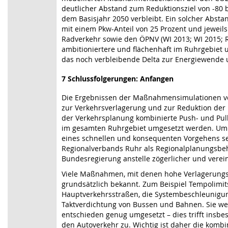
deutlicher Abstand zum Reduktionsziel von -80 
dem Basisjahr 2050 verbleibt. Ein solcher Absta
mit einem Pkw-Anteil von 25 Prozent und jeweil
Radverkehr sowie den ÖPNV (WI 2013; WI 2015; 
ambitioniertere und flächenhaft im Ruhrgebie
das noch verbleibende Delta zur Energiewende 
7 Schlussfolgerungen: Anfangen
Die Ergebnissen der Maßnahmensimulationen ver
zur Verkehrsverlagerung und zur Reduktion der
der Verkehrsplanung kombinierte Push- und Pu
im gesamten Ruhrgebiet umgesetzt werden. Um d
eines schnellen und konsequenten Vorgehens s
Regionalverbands Ruhr als Regionalplanungsbe
Bundesregierung anstelle zögerlicher und verein
Viele Maßnahmen, mit denen hohe Verlagerungsp
grundsätzlich bekannt. Zum Beispiel Tempolimit
Hauptverkehrsstraßen, die Systembeschleunigun
Taktverdichtung von Bussen und Bahnen. Sie wer
entschieden genug umgesetzt – dies trifft insb
den Autoverkehr zu. Wichtig ist daher die kombi