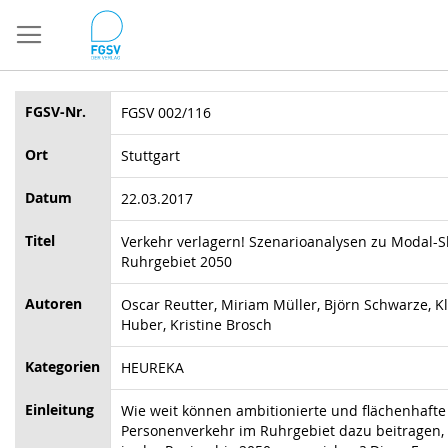
Direkt
zum
Inhalt
FGSV-Nr.
FGSV 002/116
Ort
Stuttgart
Datum
22.03.2017
Titel
Verkehr verlagern! Szenarioanalysen zu Modal-S
Ruhrgebiet 2050
Autoren
Oscar Reutter, Miriam Müller, Björn Schwarze, K
Huber, Kristine Brosch
Kategorien
HEUREKA
Einleitung
Wie weit können ambitionierte und flächenhaf
Personenverkehr im Ruhrgebiet dazu beitragen,