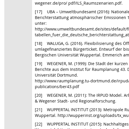
wegener.de/pro/ pdf/ILS_Raumszenarien.pdf.
[17] UBA – Umweltbundesamt (2016): Nationale 
Berichterstattung atmosphärischer Emissionen 19
unter:
http://www.umweltbundesamt.de/sites/default/f
tabellen_fuer_die_deutsche_berichterstattung_
[18] WALUGA, G. (2016). Flexibilisierung des Ö
umlagefinanziertes Bürgerticket. Entwurf der bis
Bergischen Universität Wuppertal. Emmerich am 
[19] WEGENER, M. (1999): Die Stadt der kurze
Berichte aus dem Institut für Raumplanung 43. 
Universität Dortmund.
http://www.raumplanung.tu-dortmund.de/irpud/
publications/ber43.pdf
[20] WEGENER, M. (2011): The IRPUD Model. Ar
& Wegener Stadt- und Regionalforschung.
[21] WUPPERTAL INSTITUT (2013): Metropole Ru
Wuppertal. http://wupperinst.org/uploads/tx_w
[22] WUPPERTAL INSTITUT (2015): Nachhaltiges 