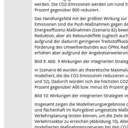
werden. Die CO2-Emissionen werden um rund 55
Prozent gegenüber B00 reduziert.
Das Handlungsfeld mit der größten Wirkung zur
Emissionen sind die Push-Maßnahmen gegen den 
Energieeffizienz-Maßnahmen (Szenario 82) bewir
Reduktion, aber als Reboundeffekt zugleich auch
aufgrund der dadurch geringeren Treibstoffkos
Förderung des Umweltverbundes aus ÖPNV, Rad-
erhöhen aber aufgrund der Angebotserweiteru
Bild 9: Abb. 9 Wirkungen der integrierten Strate
In Szenario 86 wurden als theoretische Maxim
modelliert, die die CO2-Emissionen reduzieren
und 52). Dadurch würden sich die höchsten CO2
Prozent gegenüber A00 bzw. minus 65 Prozent 
Bild 10: Wirkungen der integrierten Strategien 
Insgesamt zeigen die Modellierungsergebnisse d
und flächenhaft im Ruhrgebiet umgesetzte Ma
Verkehrsplanung leisten können, um die Ziele 
Verkehrssektor zu erreichen (Abbildung 10). Alle
modellierten Maßnahmenszenarien bei den CO2-