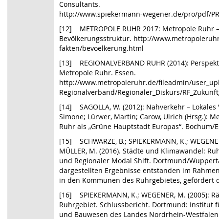
Consultants.
http://www.spiekermann-wegener.de/pro/pdf/PRO
[12] METROPOLE RUHR 2017: Metropole Ruhr – d
Bevölkerungsstruktur. http://www.metropoleruhr
fakten/bevoelkerung.html
[13] REGIONALVERBAND RUHR (2014): Perspektiv
Metropole Ruhr. Essen.
http://www.metropoleruhr.de/fileadmin/user_up
Regionalverband/Regionaler_Diskurs/RF_Zukunft
[14] SAGOLLA, W. (2012): Nahverkehr – Lokales V
Simone; Lürwer, Martin; Carow, Ulrich (Hrsg.)
Ruhr als „Grüne Hauptstadt Europas“. Bochum/
[15] SCHWARZE, B.; SPIEKERMANN, K.; WEGENER, 
MÜLLER, M. (2016). Städte und Klimawandel: Ruh
und Regionaler Modal Shift. Dortmund/Wuppertal
dargestellten Ergebnisse entstanden im Rahm
in den Kommunen des Ruhrgebietes, gefördert d
[16] SPIEKERMANN, K.; WEGENER, M. (2005): Räu
Ruhrgebiet. Schlussbericht. Dortmund: Institut
und Bauwesen des Landes Nordrhein-Westfalen 