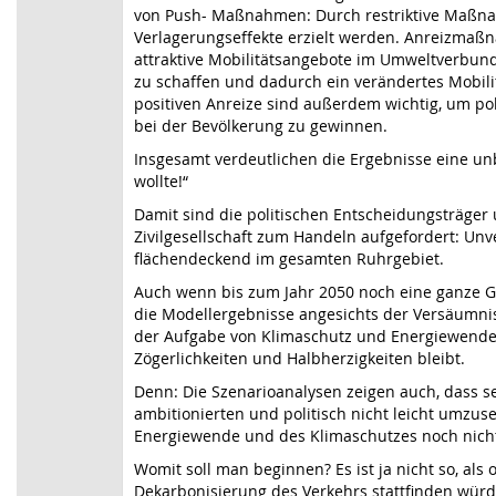
von Push- Maßnahmen: Durch restriktive Maßn
Verlagerungseffekte erzielt werden. Anreizma
attraktive Mobilitätsangebote im Umweltverbun
zu schaffen und dadurch ein verändertes Mobili
positiven Anreize sind außerdem wichtig, um po
bei der Bevölkerung zu gewinnen.
Insgesamt verdeutlichen die Ergebnisse eine u
wollte!“
Damit sind die politischen Entscheidungsträger
Zivilgesellschaft zum Handeln aufgefordert: Unv
flächendeckend im gesamten Ruhrgebiet.
Auch wenn bis zum Jahr 2050 noch eine ganze Ge
die Modellergebnisse angesichts der Versäumni
der Aufgabe von Klimaschutz und Energiewende,
Zögerlichkeiten und Halbherzigkeiten bleibt.
Denn: Die Szenarioanalysen zeigen auch, dass 
ambitionierten und politisch nicht leicht umzu
Energiewende und des Klimaschutzes noch nicht
Womit soll man beginnen? Es ist ja nicht so, als
Dekarbonisierung des Verkehrs stattfinden würd