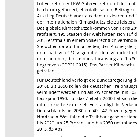
Luftverkehr, der LKW-Güterverkehr und der motor
ist darum gefordert, ebenfalls seinen Beitrag z
Ausstieg Deutschlands aus dem nuklearen und f
der internationalen Klimaschutzziele zu leisten.
Das globale Klimaschutzabkommen von Paris 20
ratifiziert. 195 Staaten der Welt hatten sich au
2015 erstmals in einem völkerrechtlich verbind
Sie wollen darauf hin arbeiten, den Anstieg der
unterhalb von 2 °C gegenüber dem vorindustrie
unternehmen, den Temperaturanstieg auf 1,5 °C 
begrenzen (COP21 2015). Das Pariser Klimaschu
getreten.
Für Deutschland verfolgt die Bundesregierung 
2016). Bis 2050 sollen die deutschen Treibhaus
vermindert werden und als Zwischenziel bis 203
Basisjahr 1990. Für das Zieljahr 2030 hat sich d
differenzierte Sektorziele verständigt: Im Verke
Deutschlands bis 2030 um 40 – 42 Prozent gegenü
Nordrhein-Westfalen die Treibhausgasemission
bis 2020 um 25 Prozent und bis 2050 um mind
2013, §3 Abs. 1).