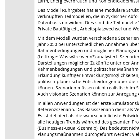
Lärm, Energieverbrauch und Kohlendioxidemissi
Das Modell Ruhrgebiet hat eine modulare Struk
verknüpften Teilmodellen, die in zyklischer Abf
Datenbasis einwirken. Dies sind die Teilmodelle
Private Bautätigkeit, Arbeitsplatzwechsel und 
Mit dem Modell wurden verschiedene Szenarien 
Jahr 2050 bei unterschiedlichen Annahmen über
Rahmenbedingungen und möglicher Planungsma
(Leitfrage: Was wäre wenn?) analysiert. Szenari
Darstellungen möglicher Zukünfte unter der An
Rahmenbedingungen und politischer Maßnahmen
Erkundung künftiger Entwicklungsmöglichkeiten,
politisch-planerische Entscheidungen über die
können. Szenarien müssen nicht realistisch im S
Auch visionäre Szenarien können zur Anregung d
In allen Anwendungen ist der erste Simulations
Referenzszenario. Das Basisszenario dient als Ve
Es ist definiert als die wahrscheinlichste Entwi
alle heutigen Trends während des gesamten Pro
(Business-as-usual-Szenraio). Das bedeutet nicht
Planungsmaßnahmen durchgeführt werden; viel