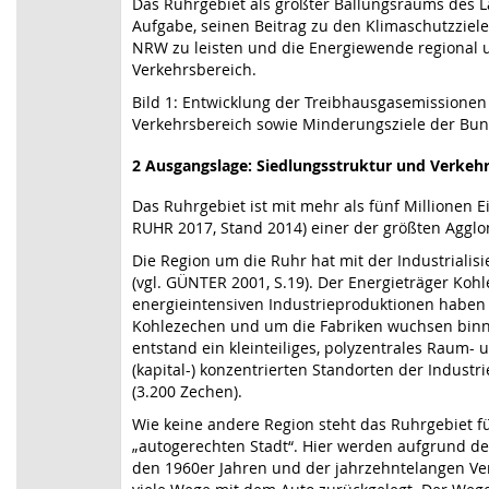
Das Ruhrgebiet als größter Ballungsraums des L
Aufgabe, seinen Beitrag zu den Klimaschutzzie
NRW zu leisten und die Energiewende regional 
Verkehrsbereich.
Bild 1: Entwicklung der Treibhausgasemissione
Verkehrsbereich sowie Minderungsziele der Bun
2 Ausgangslage: Siedlungsstruktur und Verkeh
Das Ruhrgebiet ist mit mehr als fünf Million
RUHR 2017, Stand 2014) einer der größten Aggl
Die Region um die Ruhr hat mit der Industrial
(vgl. GÜNTER 2001, S.19). Der Energieträger Koh
energieintensiven Industrieproduktionen haben 
Kohlezechen und um die Fabriken wuchsen binne
entstand ein kleinteiliges, polyzentrales Raum-
(kapital-) konzentrierten Standorten der Indust
(3.200 Zechen).
Wie keine andere Region steht das Ruhrgebiet fü
„autogerechten Stadt“. Hier werden aufgrund d
den 1960er Jahren und der jahrzehntelangen Ve