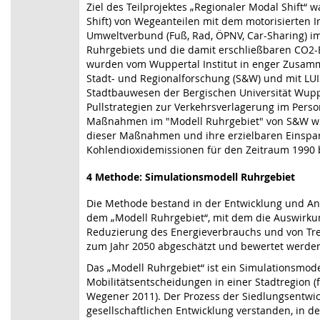
Ziel des Teilprojektes „Regionaler Modal Shift“ 
Shift) von Wegeanteilen mit dem motorisierten I
Umweltverbund (Fuß, Rad, ÖPNV, Car-Sharing) i
Ruhrgebiets und die damit erschließbaren CO2-E
wurden vom Wuppertal Institut in enger Zusam
Stadt- und Regionalforschung (S&W) und mit LUI
Stadtbauwesen der Bergischen Universität Wup
Pullstrategien zur Verkehrsverlagerung im Pers
Maßnahmen im "Modell Ruhrgebiet" von S&W wu
dieser Maßnahmen und ihre erzielbaren Einspar
Kohlendioxidemissionen für den Zeitraum 1990 b
4 Methode: Simulationsmodell Ruhrgebiet
Die Methode bestand in der Entwicklung und An
dem „Modell Ruhrgebiet“, mit dem die Auswirk
Reduzierung des Energieverbrauchs und von Tre
zum Jahr 2050 abgeschätzt und bewertet werde
Das „Modell Ruhrgebiet“ ist ein Simulationsmode
Mobilitätsentscheidungen in einer Stadtregion (f
Wegener 2011). Der Prozess der Siedlungsentwick
gesellschaftlichen Entwicklung verstanden, in de