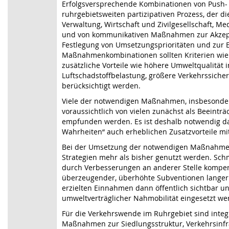
Erfolgsversprechende Kombinationen von Push-
ruhrgebietsweiten partizipativen Prozess, der di
Verwaltung, Wirtschaft und Zivilgesellschaft, Me
und von kommunikativen Maßnahmen zur Akzept
Festlegung von Umsetzungsprioritäten und zur E
Maßnahmenkombinationen sollten Kriterien wie 
zusätzliche Vorteile wie höhere Umweltqualität
Luftschadstoffbelastung, größere Verkehrssiche
berücksichtigt werden.
Viele der notwendigen Maßnahmen, insbesond
voraussichtlich von vielen zunächst als Beeinträ
empfunden werden. Es ist deshalb notwendig d
Wahrheiten“ auch erheblichen Zusatzvorteile mi
Bei der Umsetzung der notwendigen Maßnahmen s
Strategien mehr als bisher genutzt werden. Schm
durch Verbesserungen an anderer Stelle kompens
überzeugender, überhöhte Subventionen langer 
erzielten Einnahmen dann öffentlich sichtbar u
umweltverträglicher Nahmobilität eingesetzt we
Für die Verkehrswende im Ruhrgebiet sind integri
Maßnahmen zur Siedlungsstruktur, Verkehrsinfr