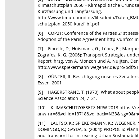
Klimaschutzplan 2050 – Klimapolitische Grundsä
Kurzfassung und Langfassung.
http://www.bmub.bund.de/fileadmin/Daten_BMU
schutzplan_2050_kurzf_bf.pdf
[6] COP21: Conference of the Parties 21st sess
Adoption of the Paris Agreement http://unfccc.i
[7] Fiorello, D.; Huismans, G.; López, E.; Marque
Zografos, K. G. (2006): Transport Strategies unde
Report, hrsg. von A. Monzon und A. Nuijten. Den
http://www.spiekermann-wegener.de/pro/pdf/STE
[8] GÜNTER, R: Besichtigung unseres Zeitalters 
Essen, 2001
[9] HÄGERSTRAND, T. (1970): What about people 
Science Association 24, 7–21.
[10] KLIMASCHUTZGESETZ NRW 2013 https://rech
anw_nr=6&vd_id=13718&vd_back=N33& sg=0&m
[11] LAUTSO, K.; SPIEKERMANN, K.; WEGENER, M.
DOMINGO, R.; GAYDA, S. (2004): PROPOLIS: Planni
and Transport for Increasing Urban Sustainabilit