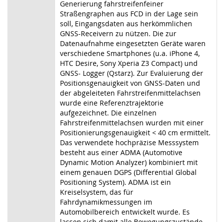
Generierung fahrstreifenfeiner
Straßengraphen aus FCD in der Lage sein
soll, Eingangsdaten aus herkömmlichen
GNSS-Receivern zu nützen. Die zur
Datenaufnahme eingesetzten Geräte waren
verschiedene Smartphones (u.a. iPhone 4,
HTC Desire, Sony Xperia Z3 Compact) und
GNSS- Logger (Qstarz). Zur Evaluierung der
Positionsgenauigkeit von GNSS-Daten und
der abgeleiteten Fahrstreifenmittelachsen
wurde eine Referenztrajektorie
aufgezeichnet. Die einzelnen
Fahrstreifenmittelachsen wurden mit einer
Positionierungsgenauigkeit < 40 cm ermittelt.
Das verwendete hochpräzise Messsystem
besteht aus einer ADMA (Automotive
Dynamic Motion Analyzer) kombiniert mit
einem genauen DGPS (Differential Global
Positioning System). ADMA ist ein
Kreiselsystem, das für
Fahrdynamikmessungen im
Automobilbereich entwickelt wurde. Es
lassen sich damit alle Bewegungszustände