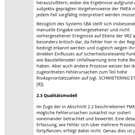
herauszufiltern, wobei die Ergebnisse aufgrund d
subjektiv geprägten Vorgehensweise der FMEA na
jedem Fall sorgfältig interpretiert werden müsse
Bezüglich des Systems SBA stellt sich insbesond
manuelle Eingabe vorhergesehener und nicht
vorhergesehener Ereignisse auf Ebene der VRZ a
besonders kritisch dar, da Fehler hier in der Reg
bedingt erkannt werden und zugleich wegen ihr
direkten Einflusses auf sicherheitsrelevante Fun
wie Baustellenoder Unfallwarnung eine hohe B
haben. Aber auch andere Prozesse weisen bei d
zugeordneten Fehlerursachen zum Teil hohe
Risikoprioritätszahlen auf (vgl. SCHWIETERING ET
[8]).
2.3
Qualitätsmodell
Im Zuge der in Abschnitt 2.2 beschriebenen FM
mögliche Fehlerursachen zunächst nur isoliert
voneinander betrachtet und bewertet. Eine detai
Erfassung, wie Fehler sich über mehrere Prozes
fortpflanzen, erfolgt dabei nicht. Genau dies ist 