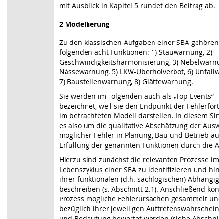
mit Ausblick in Kapitel 5 rundet den Beitrag ab.
2 Modellierung
Zu den klassischen Aufgaben einer SBA gehören
folgenden acht Funktionen:
1) Stauwarnung, 2)
Geschwindigkeitsharmonisierung, 3) Nebelwarnu
Nässewarnung,
5) LKW-Überholverbot, 6) Unfall
7) Baustellenwarnung, 8) Glättewarnung.
Sie werden im Folgenden auch als „Top Events“
bezeichnet, weil sie den Endpunkt der Fehlerfor
im betrachteten Modell darstellen. In diesem Si
es also um die qualitative Abschätzung der Aus
möglicher Fehler in Planung, Bau und Betrieb au
Erfüllung der genannten Funktionen durch die A
Hierzu sind zunächst die relevanten Prozesse im
Lebenszyklus einer SBA zu identifizieren und hin
ihrer funktionalen (d.h. sachlogischen) Abhängig
beschreiben (s. Abschnitt 2.1). Anschließend kö
Prozess mögliche Fehlerursachen gesammelt un
bezüglich ihrer jeweiligen Auftretenswahrschein
und Bedeutung bewertet werden (siehe Abschnitt