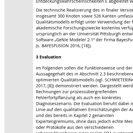
Entdeckungswahrscheinlichkeiten E abgeleitet 
Die technische Realisierung des in finaler Versio
insgesamt 300 Knoten sowie 526 Kanten umfas
Qualitätsmodells erfolgt unter Verwendung der 
akademische Forschungszwecke kostenlos verfü
ursprünglich an der Universität Pittsburgh entw
Software „GeNIe Modeler 2.1“ der Firma BayesFu
(s. BAYESFUSION 2016, [18]).
3
Evaluation
Im Folgenden sollen die Funktionsweise und der
Aussagegehalt des in Abschnitt 2.3 beschriebene
optimierten Qualitätsmodells (vgl. SCHWIETERIN
2017, [8]) demonstriert werden. Dargestellt wer
Rechnungen zur prozessübergreifenden
Fehlerfortpflanzung als auch ein konkretes
Diagnoseszenario. Die Evaluation beruht dabei i
Linie auf den qualitativen Einschätzungen der A
und des bereits in Kapitel 2 genannten
Expertengremiums, ohne dass jedoch echte Me
oder Protokolle aus den verschiedenen