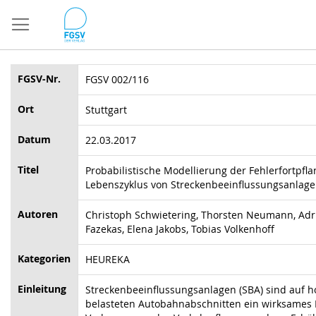
Direkt
zum
Inhalt
FGSV-Nr.
FGSV 002/116
Ort
Stuttgart
Datum
22.03.2017
Titel
Probabilistische Modellierung der Fehlerfortpfl
Lebenszyklus von Streckenbeeinflussungsanlag
Autoren
Christoph Schwietering, Thorsten Neumann, Adr
Fazekas, Elena Jakobs, Tobias Volkenhoff
Kategorien
HEUREKA
Einleitung
Streckenbeeinflussungsanlagen (SBA) sind auf h
belasteten Autobahnabschnitten ein wirksames M