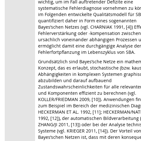
wichtig, um im Fall auftretender Defizite eine
systematische Fehlerdiagnose vornehmen zu kö
im Folgenden entwickelte Qualitätsmodell für S
quantifiziert daher in Form eines sogenannten
Bayes’schen Netzes (vgl. CHARNIAK 1991, [4]) Eff
Fehlerverstärkung oder -kompensation zwischen
ursächlich voneinander abhängigen Prozessen 
ermöglicht damit eine durchgängige Analyse de
Fehlerfortpflanzung im Lebenszyklus von SBA.
Grundsätzlich sind Bayes’sche Netze ein mathe
Konzept, das es erlaubt, stochastische (bzw. kaus
Abhängigkeiten in komplexen Systemen graphis
abzubilden und darauf aufbauend
Zustandswahrscheinlichkeiten für alle relevante
und Komponenten effizient zu berechnen (vgl.
KOLLER/FRIEDMAN 2009, [10]). Anwendungen fin
zum Beispiel im Bereich der medizinischen Diagn
HECKERMAN ET AL. 1992, [11]; HECKERMAN/NA
1992, [12]), der automatischen Bildverarbeitung (
ZHANG/JI 2011, [13]) oder bei der Analyse techni
Systeme (vgl. KRIEGER 2011, [14]). Der Vorteil vo
Bayes’schen Netzen ist, dass mit deren konsequ