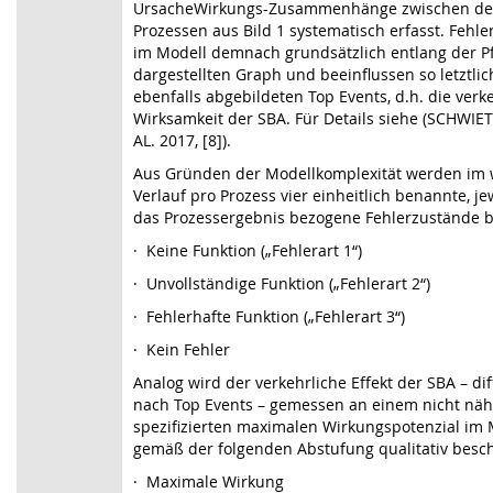
UrsacheWirkungs-Zusammenhänge zwischen d
Prozessen aus Bild 1 systematisch erfasst. Fehl
im Modell demnach grundsätzlich entlang der P
dargestellten Graph und beeinflussen so letztlic
ebenfalls abgebildeten Top Events, d.h. die verk
Wirksamkeit der SBA. Für Details siehe (SCHWIE
AL. 2017, [8]).
Aus Gründen der Modellkomplexität werden im 
Verlauf pro Prozess vier einheitlich benannte, je
das Prozessergebnis bezogene Fehlerzustände b
·
Keine Funktion („Fehlerart 1“)
·
Unvollständige Funktion („Fehlerart 2“)
·
Fehlerhafte Funktion („Fehlerart 3“)
·
Kein Fehler
Analog wird der verkehrliche Effekt der SBA – dif
nach Top Events – gemessen an einem nicht näh
spezifizierten maximalen Wirkungspotenzial im 
gemäß der folgenden Abstufung qualitativ besc
·
Maximale Wirkung