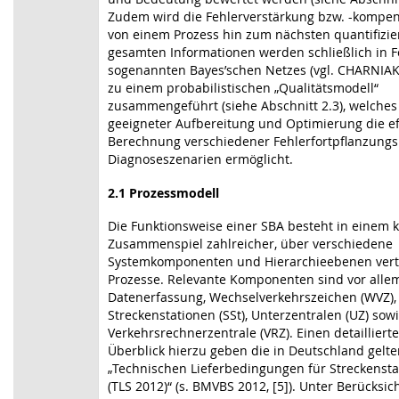
Zudem wird die Fehlerverstärkung bzw. -kompen
von einem Prozess hin zum nächsten quantifizier
gesamten Informationen werden schließlich in 
sogenannten Bayes’schen Netzes (vgl. CHARNIAK 
zu einem probabilistischen „Qualitätsmodell“
zusammengeführt (siehe Abschnitt 2.3), welches
geeigneter Aufbereitung und Optimierung die ef
Berechnung verschiedener Fehlerfortpflanzung
Diagnoseszenarien ermöglicht.
2.1
Prozessmodell
Die Funktionsweise einer SBA besteht in einem
Zusammenspiel zahlreicher, über verschiedene
Systemkomponenten und Hierarchieebenen verte
Prozesse. Relevante Komponenten sind vor alle
Datenerfassung, Wechselverkehrszeichen (WVZ),
Streckenstationen (SSt), Unterzentralen (UZ) sowi
Verkehrsrechnerzentrale (VRZ). Einen detailliert
Überblick hierzu geben die in Deutschland gelt
„Technischen Lieferbedingungen für Streckenst
(TLS 2012)“ (s. BMVBS 2012, [5]). Unter Berücksic