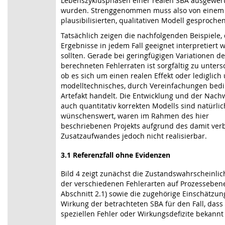
Lebenszyklusphasen einer realen SBA ausgewer
wurden. Strenggenommen muss also von einem
plausibilisierten, qualitativen Modell gesproche
Tatsächlich zeigen die nachfolgenden Beispiele, 
Ergebnisse in jedem Fall geeignet interpretiert
sollten. Gerade bei geringfügigen Variationen de
berechneten Fehlerraten ist sorgfältig zu unters
ob es sich um einen realen Effekt oder lediglich
modelltechnisches, durch Vereinfachungen bedi
Artefakt handelt. Die Entwicklung und der Nach
auch quantitativ korrekten Modells sind natürlic
wünschenswert, waren im Rahmen des hier
beschriebenen Projekts aufgrund des damit ve
Zusatzaufwandes jedoch nicht realisierbar.
3.1
Referenzfall ohne Evidenzen
Bild 4 zeigt zunächst die Zustandswahrscheinlic
der verschiedenen Fehlerarten auf Prozessebene
Abschnitt 2.1) sowie die zugehörige Einschätzun
Wirkung der betrachteten SBA für den Fall, dass
speziellen Fehler oder Wirkungsdefizite bekannt 