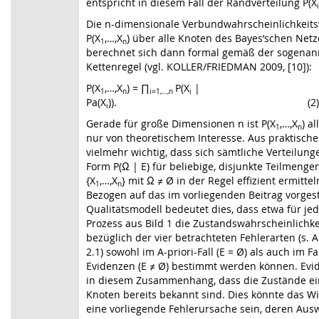
entspricht in diesem Fall der Randverteilung P(X
i
Die n-dimensionale Verbundwahrscheinlichkeits
P(X
,…,X
) über alle Knoten des Bayes’schen Netz
1
n
berechnet sich dann formal gemäß der sogenan
Kettenregel (vgl. KOLLER/FRIEDMAN 2009, [10]):
P(X
,…,X
) = ∏
P(X
|
1
n
i=1,…,n
i
Pa(X
)). (2)
i
Gerade für große Dimensionen n ist P(X
,…,X
) a
1
n
nur von theoretischem Interesse. Aus praktischer
vielmehr wichtig, dass sich sämtliche Verteilung
Form P(Ω | E) für beliebige, disjunkte Teilmenge
{X
,…,X
} mit Ω ≠ Ø in der Regel effizient ermittel
1
n
Bezogen auf das im vorliegenden Beitrag vorgest
Qualitätsmodell bedeutet dies, dass etwa für je
Prozess aus Bild 1 die Zustandswahrscheinlichk
bezüglich der vier betrachteten Fehlerarten (s. 
2.1) sowohl im A-priori-Fall (E = Ø) als auch im Fa
Evidenzen (E ≠ Ø) bestimmt werden können. Evi
in diesem Zusammenhang, dass die Zustände ei
Knoten bereits bekannt sind. Dies könnte das 
eine vorliegende Fehlerursache sein, deren Au