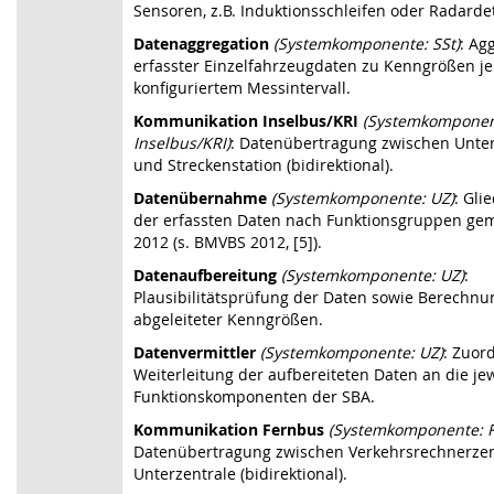
Sensoren, z.B. Induktionsschleifen oder Radarde
Datenaggregation
(Systemkomponente: SSt)
: Ag
erfasster Einzelfahrzeugdaten zu Kenngrößen j
konfiguriertem Messintervall.
Kommunikation Inselbus/KRI
(Systemkomponen
Inselbus/KRI)
: Datenübertragung zwischen Unter
und Streckenstation (bidirektional).
Datenübernahme
(Systemkomponente: UZ)
: Gli
der erfassten Daten nach Funktionsgruppen ge
2012 (s. BMVBS 2012, [5]).
Datenaufbereitung
(Systemkomponente: UZ)
:
Plausibilitätsprüfung der Daten sowie Berechnu
abgeleiteter Kenngrößen.
Datenvermittler
(Systemkomponente: UZ)
: Zuor
Weiterleitung der aufbereiteten Daten an die je
Funktionskomponenten der SBA.
Kommunikation Fernbus
(Systemkomponente: 
Datenübertragung zwischen Verkehrsrechnerzen
Unterzentrale (bidirektional).