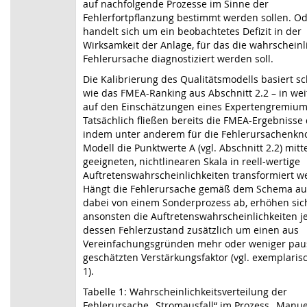
auf nachfolgende Prozesse im Sinne der
Fehlerfortpflanzung bestimmt werden sollen. Od
handelt sich um ein beobachtetes Defizit in der
Wirksamkeit der Anlage, für das die wahrscheinl
Fehlerursache diagnostiziert werden soll.
Die Kalibrierung des Qualitätsmodells basiert sc
wie das FMEA-Ranking aus Abschnitt 2.2 – in wei
auf den Einschätzungen eines Expertengremium
Tatsächlich fließen bereits die FMEA-Ergebnisse d
indem unter anderem für die Fehlerursachenkn
Modell die Punktwerte A (vgl. Abschnitt 2.2) mitt
geeigneten, nichtlinearen Skala in reell-wertige
Auftretenswahrscheinlichkeiten transformiert w
Hängt die Fehlerursache gemäß dem Schema aus
dabei von einem Sonderprozess ab, erhöhen sic
ansonsten die Auftretenswahrscheinlichkeiten j
dessen Fehlerzustand zusätzlich um einen aus
Vereinfachungsgründen mehr oder weniger pau
geschätzten Verstärkungsfaktor (vgl. exemplaris
1).
Tabelle 1: Wahrscheinlichkeitsverteilung der
Fehlerursache „Stromausfall“ im Prozess „Manue