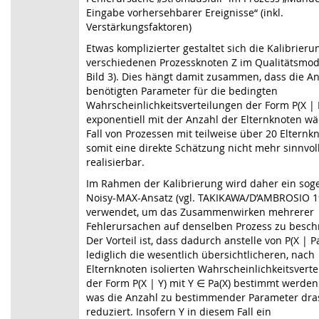
Eingabe vorhersehbarer Ereignisse“ (inkl.
Verstärkungsfaktoren)
Etwas komplizierter gestaltet sich die Kalibrieru
verschiedenen Prozessknoten Z im Qualitätsmodel
Bild 3). Dies hängt damit zusammen, dass die A
benötigten Parameter für die bedingten
Wahrscheinlichkeitsverteilungen der Form P(X | P
exponentiell mit der Anzahl der Elternknoten wä
Fall von Prozessen mit teilweise über 20 Elternkn
somit eine direkte Schätzung nicht mehr sinnvol
realisierbar.
Im Rahmen der Kalibrierung wird daher ein sog
Noisy-MAX-Ansatz (vgl. TAKIKAWA/D’AMBROSIO 19
verwendet, um das Zusammenwirken mehrerer
Fehlerursachen auf denselben Prozess zu besch
Der Vorteil ist, dass dadurch anstelle von P(X | Pa
lediglich die wesentlich übersichtlicheren, nach
Elternknoten isolierten Wahrscheinlichkeitsvert
der Form P(X | Y) mit Y
∈
Pa(X) bestimmt werden
was die Anzahl zu bestimmender Parameter dra
reduziert. Insofern Y in diesem Fall ein