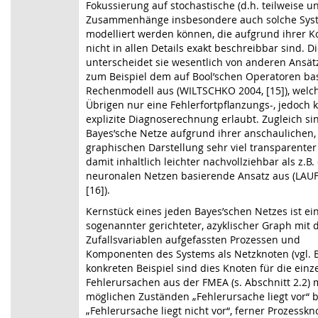
Fokussierung auf stochastische (d.h. teilweise u
Zusammenhänge insbesondere auch solche Sys
modelliert werden können, die aufgrund ihrer K
nicht in allen Details exakt beschreibbar sind. D
unterscheidet sie wesentlich von anderen Ansät
zum Beispiel dem auf Bool’schen Operatoren ba
Rechenmodell aus (WILTSCHKO 2004, [15]), welc
Übrigen nur eine Fehlerfortpflanzungs-, jedoch 
explizite Diagnoserechnung erlaubt. Zugleich si
Bayes’sche Netze aufgrund ihrer anschaulichen,
graphischen Darstellung sehr viel transparente
damit inhaltlich leichter nachvollziehbar als z.B.
neuronalen Netzen basierende Ansatz aus (LAUF
[16]).
Kernstück eines jeden Bayes’schen Netzes ist ei
sogenannter gerichteter, azyklischer Graph mit 
Zufallsvariablen aufgefassten Prozessen und
Komponenten des Systems als Netzknoten (vgl. Bi
konkreten Beispiel sind dies Knoten für die einz
Fehlerursachen aus der FMEA (s. Abschnitt 2.2) 
möglichen Zuständen „Fehlerursache liegt vor“ 
„Fehlerursache liegt nicht vor“, ferner Prozesskn