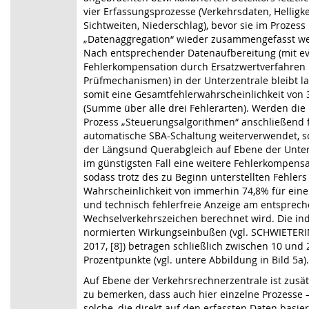
vier Erfassungsprozesse (Verkehrsdaten, Helligke
Sichtweiten, Niederschlag), bevor sie im Prozess
„Datenaggregation“ wieder zusammengefasst w
Nach entsprechender Datenaufbereitung (mit ev
Fehlerkompensation durch Ersatzwertverfahren
Prüfmechanismen) in der Unterzentrale bleibt l
somit eine Gesamtfehlerwahrscheinlichkeit von 
(Summe über alle drei Fehlerarten). Werden die
Prozess „Steuerungsalgorithmen“ anschließend 
automatische SBA-Schaltung weiterverwendet, so
der Längsund Querabgleich auf Ebene der Unter
im günstigsten Fall eine weitere Fehlerkompensa
sodass trotz des zu Beginn unterstellten Fehlers
Wahrscheinlichkeit von immerhin 74,8% für eine 
und technisch fehlerfreie Anzeige am entsprec
Wechselverkehrszeichen berechnet wird. Die ind
normierten Wirkungseinbußen (vgl. SCHWIETERI
2017, [8]) betragen schließlich zwischen 10 und 
Prozentpunkte (vgl. untere Abbildung in Bild 5a).
Auf Ebene der Verkehrsrechnerzentrale ist zusät
zu bemerken, dass auch hier einzelne Prozesse 
solche, die direkt auf den erfassten Daten basie