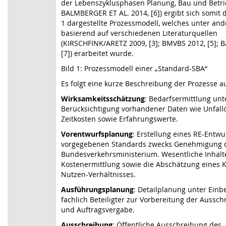
der Lebenszyklusphasen Planung, Bau und Betrie
BALMBERGER ET AL. 2014, [6]) ergibt sich somit d
1 dargestellte Prozessmodell, welches unter an
basierend auf verschiedenen Literaturquellen
(KIRSCHFINK/ARETZ 2009, [3]; BMVBS 2012, [5]; 
[7]) erarbeitet wurde.
Bild 1: Prozessmodell einer „Standard-SBA“
Es folgt eine kurze Beschreibung der Prozesse au
Wirksamkeitsschätzung
: Bedarfsermittlung unt
Berücksichtigung vorhandener Daten wie Unfall
Zeitkosten sowie Erfahrungswerte.
Vorentwurfsplanung
: Erstellung eines RE-Entwu
vorgegebenen Standards zwecks Genehmigung 
Bundesverkehrsministerium. Wesentliche Inhalte
Kostenermittlung sowie die Abschätzung eines 
Nutzen-Verhältnisses.
Ausführungsplanung
: Detailplanung unter Ein
fachlich Beteiligter zur Vorbereitung der Aussc
und Auftragsvergabe.
Ausschreibung
: Öffentliche Ausschreibung des