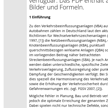
verfügbar. Das PDF enthält a
Bilder und Formeln.
1 Einführung
Zu den Verkehrsbeeinflussungsanlagen (VBA) au
Autobahnen zählen in Deutschland laut den akt
Richtlinien für Wechselverkehrszeichenanlagen 
1997, [1]) die Netzbeeinflussungsanlagen (NBA), 
Knotenbeeinflussungsanlagen (KBA), punktuell
querschnittsbezogen wirksame Anlagen (QBA) so
im vorliegenden Beitrag näher betrachteten
Streckenbeeinflussungsanlagen (SBA). Je nach A
werden dabei unterschiedliche, spezifische Ziele
Verkehrsverlagerung, Zuflussregelung oder punk
Dämpfung der Geschwindigkeiten verfolgt. Bei S
dies speziell die Harmonisierung des Verkehrsa
sowie die Erhöhung der Verkehrssicherheit durc
Gefahrenwarnungen etc. (vgl. FGSV 2007, [2]).
Mögliche Fehler in Planung, Bau und Betrieb ve
jedoch die optimale Erreichung der genannten Z
Dabei spielen nicht nur technische Defekte, so