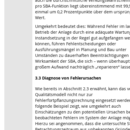
auch die durchschnittliche Wirkungswahrscheinl
pro SBA-Funktion liegt übereinstimmend mit 99
einmal um 0,2 Prozentpunkte über dem ursprün
Wert.
Umgekehrt bedeutet dies: Während Fehler im l
Betrieb der Anlage durch eine adäquate Wartu
Instandsetzung in der Regel gut aufgefangen w
können, führen Fehlentscheidungen oder
Ausführungsmängel in Planung und Bau unter
Umständen zu dauerhaften Beeinträchtigungen
Wirksamkeit der SBA, die sich – wenn überhaupt
großem Aufwand nachträglich „reparieren“ lass
3.3
Diagnose von Fehlerursachen
Wie bereits in Abschnitt 2.3 erwähnt, kann das 
Qualitätsmodell nicht nur zur
Fehlerfortpflanzungsrechnung eingesetzt werde
folgende Beispiel zeigt, wie umgekehrt auch
Einschätzungen zu den potentiellen Ursachen be
beobachteten Fehlern im System der Anlage mög
Hierzu sei angenommen, dass die untersuchte 
Betrachtungszeitraum aus unbekannten Gründe