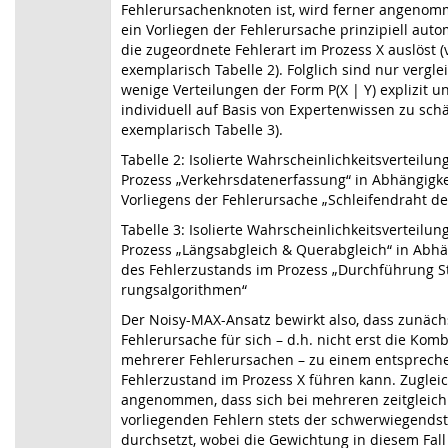
Fehlerursachenknoten ist, wird ferner angenom
ein Vorliegen der Fehlerursache prinzipiell auto
die zugeordnete Fehlerart im Prozess X auslöst (v
exemplarisch Tabelle 2). Folglich sind nur vergl
wenige Verteilungen der Form P(X | Y) explizit u
individuell auf Basis von Expertenwissen zu schä
exemplarisch Tabelle 3).
Tabelle 2: Isolierte Wahrscheinlichkeitsverteilun
Prozess „Verkehrsdatenerfassung“ in Abhängigke
Vorliegens der Fehlerursache „Schleifendraht de
Tabelle 3: Isolierte Wahrscheinlichkeitsverteilun
Prozess „Längsabgleich & Querabgleich“ in Abhä
des Fehlerzustands im Prozess „Durchführung S
rungsalgorithmen“
Der Noisy-MAX-Ansatz bewirkt also, dass zunäch
Fehlerursache für sich – d.h. nicht erst die Kom
mehrerer Fehlerursachen – zu einem entsprec
Fehlerzustand im Prozess X führen kann. Zuglei
angenommen, dass sich bei mehreren zeitgleich
vorliegenden Fehlern stets der schwerwiegendst
durchsetzt, wobei die Gewichtung in diesem Fall