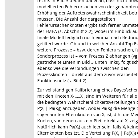
rechts in Bild 3 deuten dabei an, dass nicht not
modellierten Fehlerursachen von der genannten
Erhöhung der Auftretenswahrscheinlichkeit betr
müssen. Die Anzahl der dargestellten
Fehlerursachenknoten ergibt sich ferner unmitt
der FMEA (s. Abschnitt 2.2), wobei im Hinblick au
finale Modell lediglich noch einmal nach Redu
gefiltert wurde. Ob und in welcher Anzahl Top E
weitere Prozesse – bzw. deren Fehlerursachen, fa
Sonderprozess ist – vom Prozess Z abhängen (vgl
gestrichelte Linien in Bild 3 unten links), folgt sc
ebenso wie die Verbindungen zwischen den
Prozessknoten – direkt aus dem zuvor erarbeite
Funktionsnetz (s. Bild 2).
Zur vollständigen Kalibrierung eines Bayes’sche
mit den Knoten X
,…,X
sind im Weiteren für alle 
1
n
die bedingten Wahrscheinlichkeitsverteilungen 
P(X
| Pa(X
)) anzugeben, wobei Pa(X
) die Menge 
i
i
i
sogenannten Elternknoten von X
ist,
d.h. die Me
i
Knoten, von denen aus ein Pfeil direkt auf X
zeig
i
Natürlich kann Pa(X
) auch leer sein, falls X
kein
i
i
Elternknoten besitzt. Die Verteilung P(X
| Pa(X
))
i
i