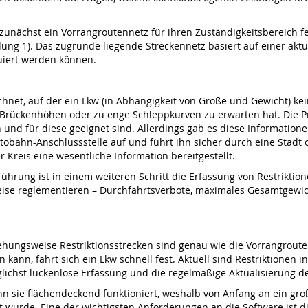
zunächst ein Vorrangroutennetz für ihren Zuständigkeitsbereich fe
ldung 1). Das zugrunde liegende Streckennetz basiert auf einer ak
uiert werden können.
S
chnet, auf der ein Lkw (in Abhängig­keit von Größe und Gewicht) k
rückenhöhen oder zu enge Schleppkurven zu erwarten hat. Die Pra­x
 und für diese geeignet sind. Allerdings gab es diese Informatione
bahn-Anschlussstelle auf und führt ihn sicher durch eine Stadt o
Kreis eine wesentliche Information bereitgestellt.
­führung ist in einem weiteren Schritt die Erfassung von Restrikti
eise reglementieren – Durchfahrtsverbote, maximales Gesamt­gewic
iehungsweise Restriktions­strecken sind genau wie die Vorrangroute
 kann, fährt sich ein Lkw schnell fest. Aktuell sind Restriktionen 
­lichst lückenlose Erfassung und die regelmäßige Aktualisierung d
enn sie flächendeckend funktioniert, weshalb von Anfang an ein g
t wurde. Eine der wichtigsten Anforderungen an die Software ist d