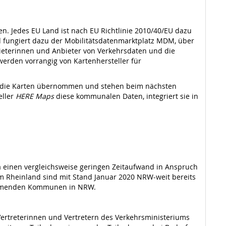
en. Jedes EU Land ist nach EU Richtlinie 2010/40/EU dazu
d fungiert dazu der Mobilitätsdatenmarktplatz MDM, über
ieterinnen und Anbieter von Ver­kehrsdaten und die
werden vorrangig von Kartenhersteller für
in die Karten übernommen und stehen beim nächsten
eller
HERE Maps
diese kommunalen Daten, integriert sie in
a einen vergleichsweise geringen Zeitaufwand in Anspruch
 im Rheinland sind mit Stand Januar 2020 NRW-weit bereits
nehmenden Kommunen in NRW.
 Vertreterinnen und Vertretern des Verkehrsministeriums