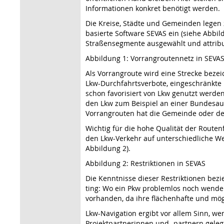
Informationen konkret benötigt werden.
Die Kreise, Städte und Gemeinden legen 
basierte Software SEVAS ein (siehe Abbi
Straßensegmente ausgewählt und attrib
Abbildung 1: Vorrangroutennetz in SEVA
Als Vorrangroute wird eine Strecke bezei
Lkw-Durchfahrtsverbote, eingeschränkte B
schon favorisiert von Lkw genutzt werden
den Lkw zum Beispiel an einer Bundesauto
Vorrangrouten hat die Gemeinde oder der 
Wichtig für die hohe Qualität der Routen
den Lkw-Verkehr auf unter­schiedliche W
Abbildung 2).
Abbildung 2: Restriktionen in SEVAS
Die Kenntnisse dieser Restrik­tionen bez
ting: Wo ein Pkw problemlos noch wen­den
vorhanden, da ihre flächenhafte und mög
Lkw-Navigation ergibt vor allem Sinn, w
Projektpartnerinnen und -partnern geleg