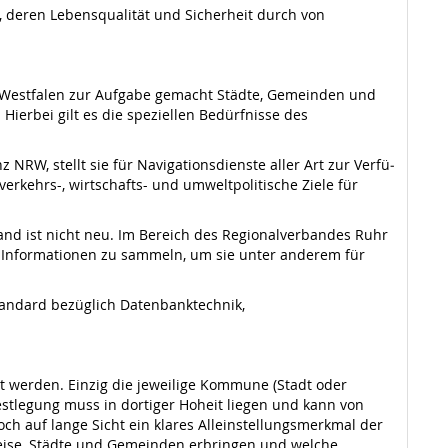
 deren Lebensqualität und Sicherheit durch von
n-Westfalen zur Aufgabe gemacht Städte, Gemeinden und
Hierbei gilt es die speziel­len Bedürfnisse des
W, stellt sie für Navigationsdienste aller Art zur Verfü­
erkehrs-, wirtschafts- und umweltpoliti­sche Ziele für
and ist nicht neu. Im Bereich des Regio­nalverbandes Ruhr
e Informationen zu sammeln, um sie unter anderem für
tandard bezüglich Datenbanktechnik,
nt werden. Einzig die jeweilige Kommune (Stadt oder
estlegung muss in dortiger Hoheit liegen und kann von
och auf lange Sicht ein klares Alleinstellungsmerkmal der
Kreise, Städte und Gemeinden erbringen und welche