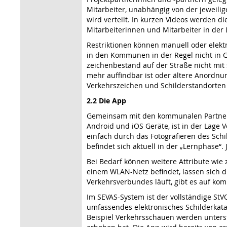
Mitarbeiter, unabhängig von der jeweilig
wird verteilt. In kurzen Videos werden d
Mitarbeiterinnen und Mitarbeiter in der
Restriktionen können manuell oder elek­
in den Kommunen in der Regel nicht in Ge
zeichenbestand auf der Straße nicht mit
mehr auffindbar ist oder ältere Anordnun
Verkehrszeichen und Schilder­standorten
2.2 Die App
Gemeinsam mit den kommunalen Partnerin
Android und iOS Gerä­te, ist in der Lage
einfach durch das Foto­grafieren des Sc
befindet sich aktuell in der „Lernphase
Bei Bedarf können weitere Attribute wie 
einem WLAN-Netz befin­det, lassen sich 
Verkehrsverbundes läuft, gibt es auf komm
Im SEVAS-System ist der vollständige StV
umfassendes elektronisches Schilderkat
Beispiel Verkehrs­schauen werden unterst