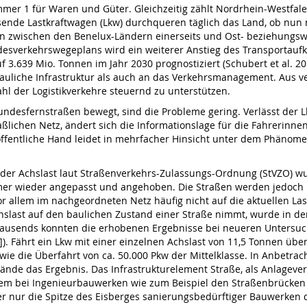
mer 1 für Waren und Güter. Gleichzeitig zählt Nordrhein-Westfalen
sende Lastkraftwagen (Lkw) durchqueren täg­lich das Land, ob nun 
n zwischen den Benelux-Ländern einerseits und Ost- beziehungswe
esverkehrswegeplans wird ein weiterer Anstieg des Transportau
f 3.639 Mio. Tonnen im Jahr 2030 prognostiziert (Schubert et al. 201
auliche Infrastruktur als auch an das Verkehrsmanagement. Aus verk
hl der Logistikverkehre steuernd zu unterstützen.
Bundesfernstraßen bewegt, sind die Probleme gering. Verlässt der
lichen Netz, ändert sich die Informationslage für die Fahrerinnen 
 öffentliche Hand leidet in mehrfacher Hinsicht unter dem Phä­nom
e der Achslast laut Straßenverkehrs-Zulassungs-Ordnung (StVZO) 
mer wieder angepasst und angehoben. Die Straßen werden jedoch i
allem im nachgeordneten Netz häufig nicht auf die aktuellen Las
hslast auf den baulichen Zustand einer Straße nimmt, wurde in d
rtausends konnten die erhobenen Ergebnisse bei neueren Unter­su
). Fährt ein Lkw mit einer einzelnen Achslast von 11,5 Tonnen über 
 wie die Überfahrt von ca. 50.000 Pkw der Mit­telklasse. In Anbetr
tände das Ergebnis. Das Infrastruk­turelement Straße, als Anlagev
blem bei Ingenieurbauwerken wie zum Beispiel den Straßenbrücken
er nur die Spitze des Eisberges sanierungsbedürftiger Bau­werken dar