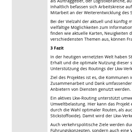
als Auftraggeber, der Logi­stikbranche
Inhaltlich befassen sich Arbeitskreise 
Mitarbeit an der Weiterentwick­lung des 
Bei der Vielzahl der aktuell und künftig
vielfältige Möglichkeiten zum Informati
finden wie aktuelle Kar­ten, Neuigkeite
verschiedensten Themen aus, können Frag
3 Fazit
In der heutigen vernetzten Welt haben S
Erhalt und die optimale Nutzung dieser s
Unterstützung des Routings der Lkw-Verke
Ziel des Projektes ist es, die Kommune
Zusammenarbeit und Dank umfassender Un
Anbietern von Diensten genutzt werden. E
Ein aktives Lkw-Routing unterstützt umwe
Umweltbelastung. Hier kann das Projekt e
durch die Wahl optimaler Routen, als au
Stickstoffoxide). Damit wird der Lkw-Ver
Auch verkehrspolitische Ziele werden dur
Führungskonzepten, sondern auch eine V