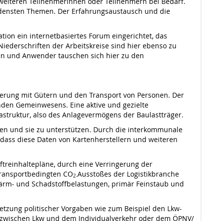
eiteren Teilneh­merinnen oder Teilnehmern bei Bedarf.
e­densten Themen. Der Erfahrungsaustausch und die
ion ein inter­netbasiertes Forum eingerichtet, das
ederschriften der Arbeitskreise sind hier ebenso zu
nen und Anwender tauschen sich hier zu den
kerung mit Gütern und den Transport von Personen. Der
renden Gemeinwesens. Eine aktive und gezielte
rastruktur, also des Anlagevermögens der Baulastträger.
gen und sie zu unterstützen. Durch die interkommunale
ass diese Daten von Kartenherstellern und weiteren
ftreinhaltepläne, durch eine Verringerung der
 transportbedingten CO
Ausstoßes der Logistikbranche
2-
 Lärm- und Schadstoffbelastungen, primär Feinstaub und
setzung politischer Vorgaben wie zum Beispiel den Lkw-
n zwischen Lkw und dem Individualverkehr oder dem ÖPNV/