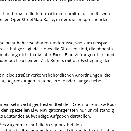
st und tragen die Informationen unmittelbar in die web-
tuellen OpenStreetMap-Karte, in der die entsprechenden
eine nicht beherrschbaren Hindernisse, wie zum Beispiel
is hat gezeigt, dass dies die Strecken sind, die ohnehin
n bislang nicht in digitaler Form. Eine Vorrangroute nimmt
der auch zu seinem Ziel. Bereits mit der Festlegung der
onen, also straßenverkehrsbehördlichen Anord­nungen, die
ht, Begrenzungen in Höhe, Breite oder Länge (siehe
n ein sehr wichtiger Bestandteil der Daten für ein Lkw Rou­
in den speziellen Lkw-Navigationsgeräten nur unvollständig
es Bestandes aufwändi­ge Aufgaben darstellen.
roßes Augenmerk auf die Akzeptanz bei den
ie einfache Bedie­nung durch jede Mitarbeiterin und jeden