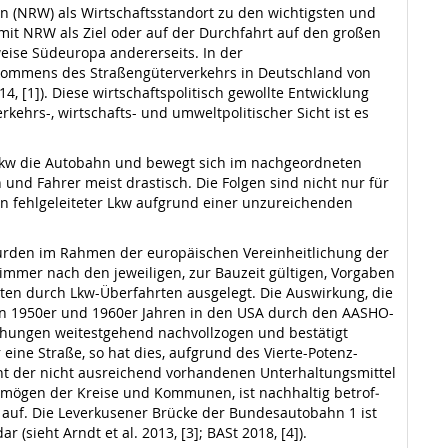
 (NRW) als Wirtschaftsstandort zu den wich­tigsten und
mit NRW als Ziel oder auf der Durchfahrt auf den großen
ise Südeuropa andererseits. In der
fkommens des Straßengüterverkehrs in Deutschland von
4, [1]). Diese wirtschaftspolitisch gewollte Entwicklung
ehrs-, wirtschafts- und umweltpolitischer Sicht ist es
 Lkw die Autobahn und bewegt sich im nach­geordneten
und Fahrer meist dra­stisch. Die Folgen sind nicht nur für
en fehlgeleiteter Lkw aufgrund einer unzu­reichenden
wurden im Rahmen der europäischen Vereinheitlichung der
mmer nach den jeweiligen, zur Bauzeit gültigen, Vorgaben
ten durch Lkw-Überfahrten ausgelegt. Die Auswirkung, die
en 1950er und 1960er Jahren in den USA durch den AASHO-
chungen weitestgehend nachvollzogen und bestätigt
eine Stra­ße, so hat dies, aufgrund des Vierte-Potenz-
acht der nicht ausreichend vorhandenen Unterhaltungsmittel
ermögen der Kreise und Kommunen, ist nachhaltig betrof­
 auf. Die Leverkusener Brücke der Bundesautobahn 1 ist
 (sieht Arndt et al. 2013, [3]; BASt 2018, [4]).