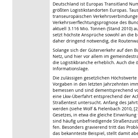
Deutschland ist Europas Transitland Num
größten Logistikstandorten Europas. Tau
trans­europäischen Verkehrsverbindunge
Verkehrsverflechtungsprognose des Bund
aktuell 3.116 Mio. Tonnen (Stand 2010) au
setzt höchste Ansprü­che sowohl an die b
daher dringend notwendig, die Rou­tenwa
Solange sich der Güterver­kehr auf den 
Netz, und hier vor allem im gemeindestraß
die Logistik­branche erheblich. Auch die
Informationslage.
Die zulässigen gesetzlichen Höchstwert
Vorgaben in den letzten Jahrzehnten im
bemessen und sind dementsprechend vor 
eine Lkw-Überfahrt entsprechend der Ac
Straßentest untersucht. Anfang des Jah
werden (siehe Wolf & Fielenbach 2010, [2]
Gesetzes, in etwa die gleiche Einwirkung
sind häufig unbe­friedigende Straßenzus
fen. Besonders gravierend tritt das Pro
das bekann­teste Beispiel, stellt damit ab