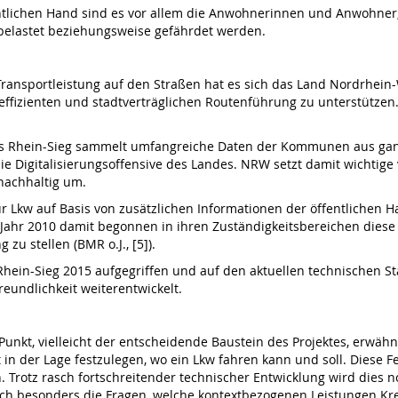
ntlichen Hand sind es vor allem die Anwohnerinnen und Anwohner,
 belastet beziehungsweise gefährdet werden.
 Transportleistung auf den Straßen hat es sich das Land Nordrhei
 effizienten und stadtverträglichen Routenführung zu unterstützen. 
 Rhein-Sieg sammelt umfangreiche Daten der Kommunen aus ganz NR
ie Digitalisierungsoffensive des Landes. NRW setzt damit wichtige v
nachhaltig um.
r Lkw auf Basis von zusätzlichen Informationen der öffentlichen H
Jahr 2010 damit begon­nen in ihren Zuständigkeitsbereichen dies
zu stellen (BMR o.J., [5]).
hein-Sieg 2015 aufgegriffen und auf den aktuellen technischen S
eundlichkeit weiterentwic­kelt.
unkt, vielleicht der entschei­dende Baustein des Projektes, erwäh
in der Lage festzulegen, wo ein Lkw fahren kann und soll. Diese F
. Trotz rasch fortschreitender technischer Entwicklung wird dies n
 sich besonders die Fragen, welche kontextbezogenen Leistungen 