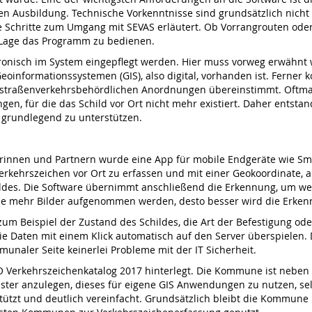
en Ausbildung. Technische Vorkenntnisse sind grundsätzlich nicht
ie Schritte zum Umgang mit SEVAS erläutert. Ob Vorrangrouten oder 
 Lage das Programm zu bedie­nen.
tronisch im System eingepflegt werden. Hier muss vorweg erwähnt 
oinformationssystemen (GIS), also digital, vorhanden ist. Ferner
 straßenverkehrsbehördlichen Anordnun­gen übereinstimmt. Oftmals
gen, für die das Schild vor Ort nicht mehr existiert. Daher entst
 grundlegend zu unterstützen.
nen und Partnern wurde eine App für mobile Endgeräte wie Smart
 Verkehrszeichen vor Ort zu erfassen und mit einer Geokoordinate,
hildes. Die Software über­nimmt anschließend die Erkennung, um we
“. Je mehr Bilder aufgenommen werden, desto besser wird die Erke
zum Beispiel der Zustand des Schildes, die Art der Befestigung od
die Daten mit einem Klick automatisch auf den Server überspielen.
unaler Seite keinerlei Pro­bleme mit der IT Sicherheit.
O Verkehrs­zeichenkatalog 2017 hinterlegt. Die Kom­mune ist neben 
aster anzulegen, dieses für eigene GIS Anwendun­gen zu nutzen, 
ützt und deutlich vereinfacht. Grundsätzlich bleibt die Kom­mune 