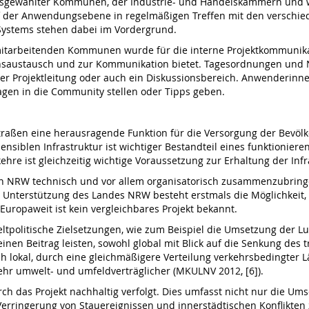
, ausgewählter Kommunen, der Industrie- und Handelskammern und w
auf der Anwendungsebene in regelmäßigen Treffen mit den verschi
Systems stehen dabei im Vorder­grund.
 mitarbeitenden Kommunen wurde für die interne Projektkommunikat
onsaustausch und zur Kommunikation bietet. Tagesordnungen und Ni
n der Projektleitung oder auch ein Diskussionsbereich. Anwenderin
en in die Com­munity stellen oder Tipps geben.
traßen eine herausragende Funktion für die Versorgung der Bevöl
ensiblen Infrastruktur ist wichtiger Bestandteil eines funktionie
hre ist gleichzeitig wichtige Voraussetzung zur Erhaltung der Inf
n in NRW technisch und vor allem organisatorisch zusammenzubrin
terstützung des Landes NRW besteht erstmals die Möglichkeit, d
uropaweit ist kein vergleichbares Projekt bekannt.
ltpolitische Zielsetzungen, wie zum Beispiel die Umsetzung der Lu
inen Beitrag leisten, sowohl global mit Blick auf die Senkung des
ch lokal, durch eine gleichmäßigere Verteilung verkehrsbedingter
kehr umwelt- und umfeldverträglicher (MKULNV 2012, [6]).
ch das Projekt nachhaltig verfolgt. Dies umfasst nicht nur die Um
erringerung von Stauereignissen und innerstädtischen Konflikte