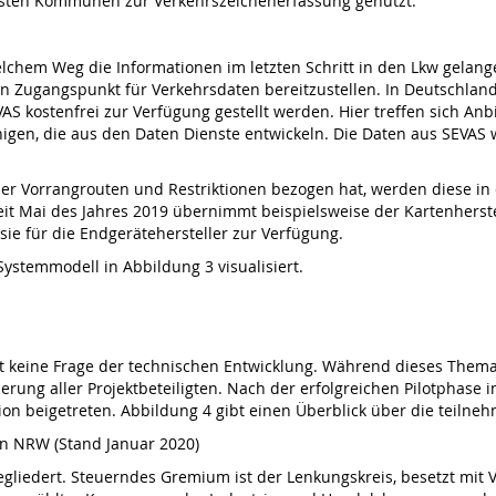
ersten Kommunen zur Verkehrszeichenerfassung genutzt.
el­chem Weg die Informationen im letzten Schritt in den Lkw gelang
en Zugangspunkt für Verkehrsdaten bereitzustellen. In Deutschlan
 kostenfrei zur Verfügung gestellt werden. Hier treffen sich Anb
nigen, die aus den Daten Dienste entwickeln. Die Daten aus SEVAS 
über Vorrangrouten und Restriktionen bezogen hat, werden diese 
it Mai des Jah­res 2019 übernimmt beispielsweise der Kartenher­st
sie für die Endgerätehersteller zur Verfügung.
ystemmodell in Abbildung 3 visualisiert.
st keine Frage der technischen Entwicklung. Während die­ses Them
erung aller Projektbeteiligten. Nach der erfolgreichen Pilotphase
on beigetreten. Abbildung 4 gibt einen Überblick über die teil
n NRW (Stand Januar 2020)
egliedert. Steuerndes Gremium ist der Lenkungskreis, besetzt mit