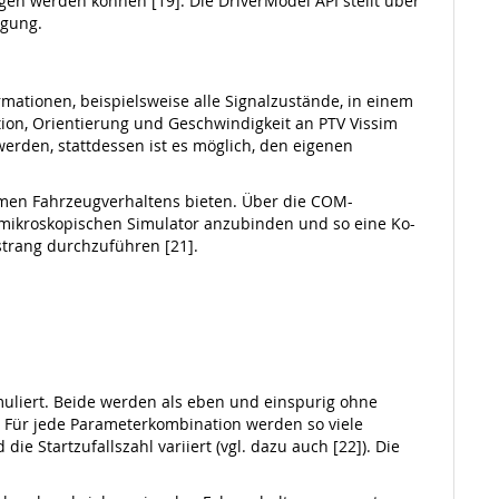
n werden können [19]. Die DriverModel API stellt über
ügung.
rmationen, beispielsweise alle Signalzustände, in einem
ition, Orientierung und Geschwindigkeit an PTV Vissim
erden, stattdessen ist es möglich, den eigenen
nomen Fahrzeugverhaltens bieten. Über die COM-
n mikroskopischen Simulator anzubinden und so eine Ko-
strang durchzuführen [21].
muliert. Beide werden als eben und einspurig ohne
 Für jede Parameterkombination werden so viele
e Startzufallszahl variiert (vgl. dazu auch [22]). Die