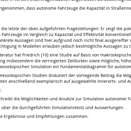
angenommen, dass autonome Fahrzeuge die Kapazität in Straßenn
f die letzte der oben aufgeführten Fragestellungen: Er zeigt die pot
Fahrzeuge im Vergleich zu Kapazität und Effektivität konventionell
rete Aussagen sind hier aufgrund noch nicht final ausgereifter 
htigung in Modellen erlauben jedoch bestmögliche Aussagen zu t
eratur hat Friedrich [10] eine Studie auf Basis von makroskopische
ung insbesondere die verringerten Zeitlücken sowie mögliche, höhe
r mesoskopischen Simulation ein Fundamentaldiagramm für autonom
esoskopischen Studien diskutiert der vorliegende Beitrag die Mö
ten anschließend exemplarisch auf ausgewählte Innerorts- und A
:
hreibt die Möglichkeiten und Ansätze zur Simulation autonomer
rt über die durchgeführten Simulationstests und Auswertungen.
 die Ergebnisse und Empfehlungen zusammen.