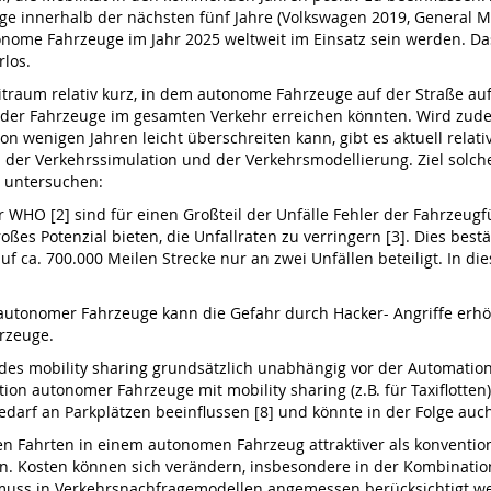
 innerhalb der nächsten fünf Jahre (Volkswagen 2019, General Mot
onome Fahrzeuge im Jahr 2025 weltweit im Einsatz sein werden. D
rlos.
eitraum relativ kurz, in dem autonome Fahrzeuge auf der Straße a
 % der Fahrzeuge im gesamten Verkehr erreichen könnten. Wird zude
on wenigen Jahren leicht überschreiten kann, gibt es aktuell rel
h der Verkehrssimulation und der Verkehrsmodellierung. Ziel solche
 untersuchen:
WHO [2] sind für einen Großteil der Unfälle Fehler der Fahrzeug
es Potenzial bieten, die Unfallraten zu verringern [3]. Dies best
 ca. 700.000 Meilen Strecke nur an zwei Unfällen beteiligt. In d
utonomer Fahrzeuge kann die Gefahr durch Hacker- Angriffe erhöhe
rzeuge.
es mobility sharing grundsätzlich unabhängig vor der Automation
n autonomer Fahrzeuge mit mobility sharing (z.B. für Taxiflotten)
edarf an Parkplätzen beeinflussen [8] und könnte in der Folge auch
 Fahrten in einem autonomen Fahrzeug attraktiver als konvention
n. Kosten können sich verändern, insbesondere in der Kombination 
uss in Verkehrsnachfragemodellen angemessen berücksichtigt w