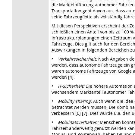
die Markteinführung autonomer Fahrzeuge
Transportation geht davon aus, dass aut
seine Fahrzeugflotte als vollständig fahre
Mit diesen Perspektiven erscheint der Z
schließlich einen Anteil von bis zu 100
Infrastrukturplanungen einen Zeitraum v
Fahrzeuge. Dies gilt auch für den Bereic
Auswirkungen in folgenden Bereichen zu
•
Verkehrssicherheit:
Nach Angaben der 
werden, dass autonome Fahrzeuge ein groß
waren autonome Fahrzeuge von Google auf
werden [4].
•
IT-Sicherheit:
Die höhere Automation a
wachsendem Marktanteil autonomer Fah
•
Mobility sharing:
Auch wenn die Idee d
betrachtet werden müssen. Die Kombinatio
verbessern [6] [7]. Dies würde u.a. den B
•
Mobilitätsverhalten:
Menschen könnten
Fahrzeit anderweitig genutzt werden kan
Modus- und Routenwahl haben [9] und m