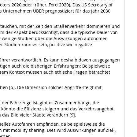
ors 2020 oder früher, Ford 2020). Das US Secretary of
as Unternehmen UBER prognostiziert für das Jahr 2030
uftauchen, mit der Zeit den Straßenverkehr dominieren und
m der Aspekt berücksichtigt, dass die typische Dauer von
ativ wenige Studien über die Auswirkungen autonomer
r Studien kann es sein, positive wie negative
führer verantwortlich. Es kann deshalb davon ausgegangen
ätigen auch die bisherigen Erfahrungen: Beispielweise
iesem Kontext müssen auch ethische Fragen betrachtet
n [5]. Die Dimension solcher Angriffe steigt mit
 der Fahrzeuge ist, gibt es Zusammenhänge, die
 könnte die Effizienz steigern und das Verkehrsangebot
 das Bild vieler Städte verändern [9].
elles Autofahren empfinden, da beispielsweise die
mit mobility sharing. Dies wird Auswirkungen auf Ziel-,
erden.