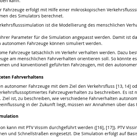
rden kann.
Fahrzeuge erfolgt mit Hilfe einer mikroskopischen Verkehrsflusss
men des Simulators berechnet.
rkehrsflusssimulation ist die Modellierung des menschlichen Ver
 ihrer Parameter für die Simulation angepasst werden. Damit ist 
n autonomen Fahrzeuge können simuliert werden.
onome Fahrzeuge tatsächlich im Verkehr verhalten werden. Dazu bes
uge am menschlichen Fahrverhalten orientieren soll. So könnte es
nomen und konventionell geführten Fahrzeugen, mit den autonomen 
eten Fahrverhaltens
en autonomer Fahrzeuge mit dem Ziel den Verkehrsfluss [13, 14] o
erkehrsflussoptimiertes Fahrzeugverhalten zu beschreiben. Es ist n
 Ziel ist, zu beschreiben, wie verschiedene Fahrverhalten autono
einflussung in der Zukunft liegt, müssen wir Annahmen über das 
imulation
on kann mit PTV Vissim durchgeführt werden ([16], [17]). PTV Vissi
n und Schnellstraßen eingesetzt. Die Simulation erfolgt auf Bas