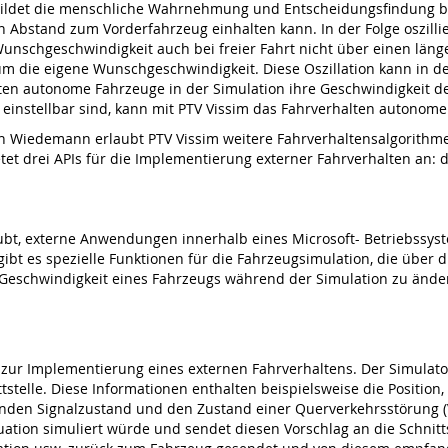
ildet die menschliche Wahrnehmung und Entscheidungsfindung bei
n Abstand zum Vorderfahrzeug einhalten kann. In der Folge oszil
nschgeschwindigkeit auch bei freier Fahrt nicht über einen länger
 um die eigene Wunschgeschwindigkeit. Diese Oszillation kann in
lten autonome Fahrzeuge in der Simulation ihre Geschwindigkeit 
einstellbar sind, kann mit PTV Vissim das Fahrverhalten autonom
h Wiedemann erlaubt PTV Vissim weitere Fahrverhaltensalgorithme
et drei APIs für die Implementierung externer Fahrverhalten an: di
ubt, externe Anwendungen innerhalb eines Microsoft- Betriebssystem
ibt es spezielle Funktionen für die Fahrzeugsimulation, die über d
d Geschwindigkeit eines Fahrzeugs während der Simulation zu ände
le zur Implementierung eines externen Fahrverhaltens. Der Simulato
stelle. Diese Informationen enthalten beispielsweise die Position
den Signalzustand und den Zustand einer Querverkehrsstörung (V
tuation simuliert würde und sendet diesen Vorschlag an die Schnitt