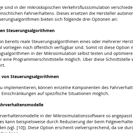
 sind in der mikroskopischen Verkehrsflusssimulation verschieden
enschlichen Fahrverhaltens. Dieses ersetzen die Hersteller auto
erungsalgorithmen bieten sich folgende drei Optionen an:
ten Steuerungsalgorithmen
on bereits reale Steuerungsalgorithmen eines oder mehrerer Herstel
l vorliegen noch öffentlich verfügbar sind. Somit ist diese Opti
ngsalgorithmen in der Mikrosimulation selbst testen und optimier
r eine Programmierschnittstelle möglich. Über diese Schnittstell
rt.
ng von Steuerungsalgorithmen
zu implementieren, können einzelne Komponenten des Fahrverhal
Einschränkungen auf spezifische Situationen möglich.
ahrverhaltensmodelle
hrverhaltensmodelle in der Mikrosimulationssoftware so angepass
es kann beispielsweise durch Reduzierung der beim Folgeverhalten
en (vgl. [10]). Diese Option erscheint vielversprechend, da sie du