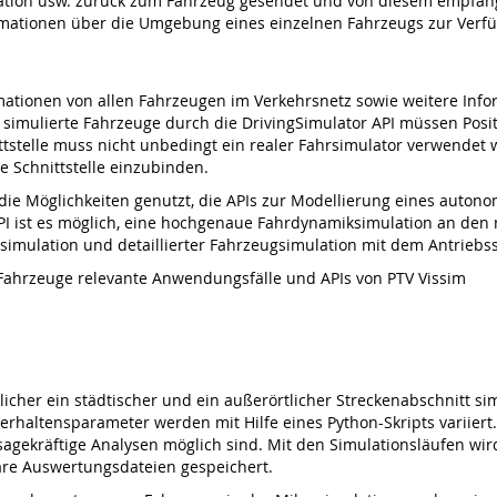
tion usw. zurück zum Fahrzeug gesendet und von diesem empfange
formationen über die Umgebung eines einzelnen Fahrzeugs zur Verf
ormationen von allen Fahrzeugen im Verkehrsnetz sowie weitere Info
ern simulierte Fahrzeuge durch die DrivingSimulator API müssen Pos
tstelle muss nicht unbedingt ein realer Fahrsimulator verwendet w
 Schnittstelle einzubinden.
 die Möglichkeiten genutzt, die APIs zur Modellierung eines auto
-API ist es möglich, eine hochgenaue Fahrdynamiksimulation an de
simulation und detaillierter Fahrzeugsimulation mit dem Antriebs
 Fahrzeuge relevante Anwendungsfälle und APIs von PTV Vissim
icher ein städtischer und ein außerörtlicher Streckenabschnitt si
altensparameter werden mit Hilfe eines Python-Skripts variiert.
gekräftige Analysen möglich sind. Mit den Simulationsläufen wird di
are Auswertungsdateien gespeichert.