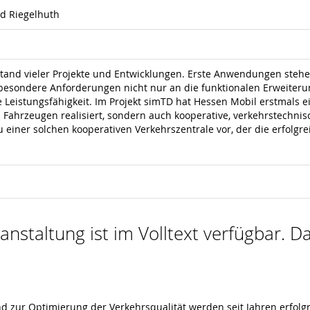
rd Riegelhuth
tand vieler Projekte und Entwicklungen. Erste Anwendungen stehe
t besondere Anforderungen nicht nur an die funktionalen Erweite
eistungsfähigkeit. Im Projekt simTD hat Hessen Mobil erstmals ein
 Fahrzeugen realisiert, sondern auch kooperative, verkehrstechni
einer solchen kooperativen Verkehrszentrale vor, der die erfolg
nstaltung ist im Volltext verfügbar. Da
nd zur Optimierung der Verkehrsqualität werden seit Jahren erfolg