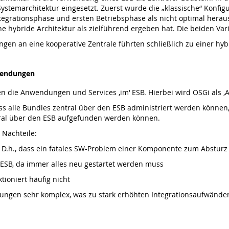
ystemarchitektur eingesetzt. Zuerst wurde die „klassische“ Konfi
ntegrationsphase und ersten Betriebsphase als nicht optimal herau
e hybride Architektur als zielführend ergeben hat. Die beiden Var
en an eine kooperative Zentrale führten schließlich zu einer hyb
nwendungen
en die Anwendungen und Services ‚im‘ ESB. Hierbei wird OSGi als 
dass alle Bundles zentral über den ESB administriert werden könne
tral über den ESB aufgefunden werden können.
 Nachteile:
e. D.h., dass ein fatales SW-Problem einer Komponente zum Absturz
 ESB, da immer alles neu gestartet werden muss
tioniert häufig nicht
ungen sehr komplex, was zu stark erhöhten Integrationsaufwänden