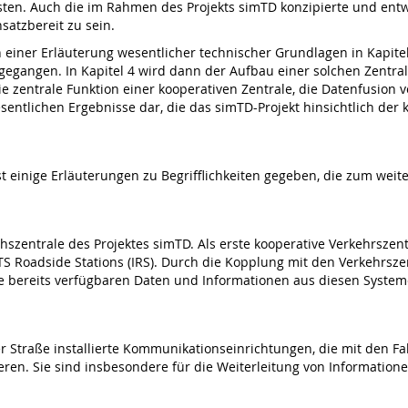
ten. Auch die im Rahmen des Projekts simTD konzipierte und entwic
satzbereit zu sein.
einer Erläuterung wesentlicher technischer Grundlagen in Kapitel
gegangen. In Kapitel 4 wird dann der Aufbau einer solchen Zentra
die zentrale Funktion einer kooperativen Zentrale, die Datenfusion
esentlichen Ergebnisse dar, die das simTD-Projekt hinsichtlich der
inige Erläuterungen zu Begrifflichkeiten gegeben, die zum weiter
rsuchszentrale des Projektes simTD. Als erste kooperative Verkehrsz
S Roadside Stations (IRS). Durch die Kopplung mit den Verkehrsze
e bereits verfügbaren Daten und Informationen aus diesen Systeme
der Straße installierte Kommunikationseinrichtungen, die mit den F
n. Sie sind insbesondere für die Weiterleitung von Informatione