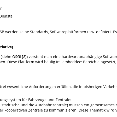
en
Dienste
B werden keine Standards, Softwareplattformen usw. definiert. Es 
tiative)
m (siehe OSGI [8]) versteht man eine hardwareunabhängige Softwa
nen. Diese Plattform wird häufig im ‚embedded‘ Bereich eingesetzt
rei wesentliche Anforderungen erfüllen, die in bisherigen Verkehr
ngssystem für Fahrzeuge und Zentrale:
ie städtische und die Autobahnzentrale) müssen ein gemeinsames 
der kooperativen Zentrale zu kommunizieren. Diese Thematik wird v