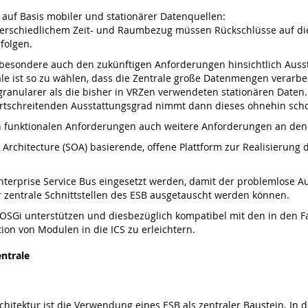
 auf Basis mobiler und stationärer Datenquellen:
erschiedlichem Zeit- und Raumbezug müssen Rückschlüsse auf die
folgen.
sbesondere auch den zukünftigen Anforderungen hinsichtlich Auss
ale ist so zu wählen, dass die Zentrale große Datenmengen verarbe
ngranularer als die bisher in VRZen verwendeten stationären Daten
rtschreitenden Ausstattungsgrad nimmt dann dieses ohnehin scho
 funktionalen Anforderungen auch weitere Anforderungen an den A
d Architecture (SOA) basierende, offene Plattform zur Realisierung
 Enterprise Service Bus eingesetzt werden, damit der problemlos
 zentrale Schnittstellen des ESB ausgetauscht werden können.
rm OSGi unterstützen und diesbezüglich kompatibel mit den in de
tion von Modulen in die ICS zu erleichtern.
ntrale
hitektur ist die Verwendung eines ESB als zentraler Baustein. In 