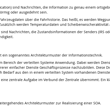
ication) sind Nachrichten, die Information zu genau einem ortsgeb
förmig oder ausgedehnt sein.
 Fahrzeugdaten über die Fahrhistorie. Das heißt, es werden Wegpu
Zusätzlich werden Temperaturdaten und Scheibenwischeraktivität 
ind Nachrichten, die Zustandsinformationen der Senders (IRS oder
digkeit.
ist ein sogenanntes Architekturmuster der Informationstechnik.
 im Bereich der verteilten Systeme Anwendung. Dabei werden Dienste
er einfacher Dienste Geschäftsprozesse nachzubilden. Diese Dien
h Bedarf aus den in einem verteilten System vorhandenen Dienst
t eine zentrale Aufgabe im Verbund der Zentrale übernimmt. Ein kl
 weitergehendes Architekturmuster zur Realisierung einer SOA.