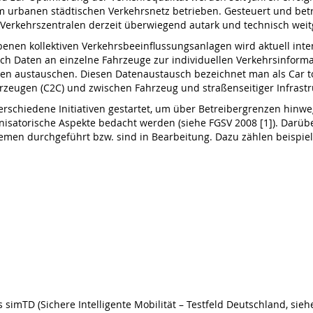
 urbanen städtischen Verkehrsnetz betrieben. Gesteuert und betr
 Verkehrszentralen derzeit überwiegend autark und technisch wei
benen kollektiven Verkehrsbeeinflussungsanlagen wird aktuell inte
ch Daten an einzelne Fahrzeuge zur individuellen Verkehrsinform
en austauschen. Diesen Datenaustausch bezeichnet man als Car t
eugen (C2C) und zwischen Fahrzeug und straßenseitiger Infrastr
rschiedene Initiativen gestartet, um über Betreibergrenzen hinw
isatorische Aspekte bedacht werden (siehe FGSV 2008 [1]). Darübe
emen durchgeführt bzw. sind in Bearbeitung. Dazu zählen beispiel
imTD (Sichere Intelligente Mobilität – Testfeld Deutschland, siehe