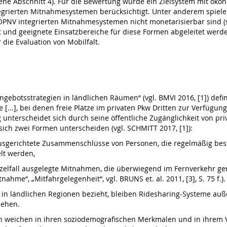
ehe Abschnitt 4). Für die Bewertung wurde ein Zielsystem mit ökon
grierten Mitnahmesystemen berücksichtigt. Unter anderem spielen
ÖPNV integrierten Mitnahmesystemen nicht monetarisierbar sind (
nd geeignete Einsatzbereiche für diese Formen abgeleitet werden
die Evaluation von Mobilfalt.
ngebotsstrategien in ländlichen Räumen“ (vgl. BMVI 2016, [1]) defin
...], bei denen freie Plätze im privaten Pkw Dritten zur Verfügung g
unterscheidet sich durch seine öffentliche Zugänglichkeit von pr
en sich zwei Formen unterscheiden (vgl. SCHMITT 2017, [1]):
ausgerichtete Zusammenschlüsse von Personen, die regelmäßig be
lt werden,
inzelfall ausgelegte Mitnahmen, die überwiegend im Fernverkehr 
hme“, „Mitfahrgelegenheit“, vgl. BRUNS et. al. 2011, [3], S. 75 f.).
 in ländlichen Regionen bezieht, bleiben Ridesharing-Systeme auße
iehen.
 weichen in ihren soziodemografischen Merkmalen und in ihrem Ve