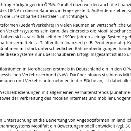
fragerückgängen im ÖPNV. Parallel dazu werden auch die finanziel
es ÖPNV in diesen Räumen, in Frage gestellt. Außerdem ziehen si
h die Erreichbarkeit zentraler Einrichtungen.
tsformen (Bedarfsverkehre) in vielen Räumen an wirtschaftliche Gre
hen Verkehrssystems sein kann, das einerseits die Mobilitätschan
 haben sich – verstärkt seit den 1990er Jahren – einige Systeme g
en vermitteln, z. T. öffentlich finanziert (z. B. Pendlerportale). 
elmaßnahmen mit stark unterschiedlichen Rahmenbedingungen hande
e diese Systeme nur überschaubaren Erfolg. Insgesamt ist also un
rei Piloträumen in Nordhessen erstmals in Deutschland ein in den ÖP
rdhessischen Verkehrsverbund (NVV). Darüber hinaus strebt das Mit
mmunen und Verkehrsunternehmen in der Fläche an, ist dabei allerd
 Wechselbeziehungen mit allgemeinen Verhaltenstrends (Zunahme 
 sowie der Verbreitung des mobilen Internets und mobiler Endgerä
ten Untersuchung ist die Bewertung von Angebotsformen im ländli
nahmesystems Mobilfalt ein Bewertungsmodell entwickelt (vgl. SCHM