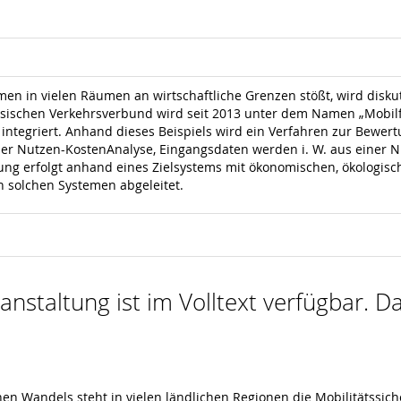
men in vielen Räumen an wirtschaftliche Grenzen stößt, wird diskut
ischen Verkehrsverbund wird seit 2013 unter dem Namen „Mobilfal
integriert. Anhand dieses Beispiels wird ein Verfahren zur Bewert
iner Nutzen-KostenAnalyse, Eingangsdaten werden i. W. aus einer
ng erfolgt anhand eines Zielsystems mit ökonomischen, ökologisc
 solchen Systemen abgeleitet.
nstaltung ist im Volltext verfügbar. Da
n Wandels steht in vielen ländlichen Regionen die Mobilitätssic