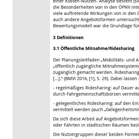
einer Kosten-Nutzen- Analyse besteht (si
die Besonderheiten von in den ÖPNV inte
viele auftretende Wirkungen von in den 
auch andere Angebotsformen untersucht u
Bewertungsmodell war die Grundlage für 
3 Definitionen
3.1 Öffentliche Mitnahme/Ridesharing
Der Planungsleitfaden „Mobilitäts- und A
„öffentlich zugängliche Mitnahmesysteme [
zugänglich gemacht werden. Ridesharing 
[...].“ (BMVI 2016, [1], S. 29). Dabei lass
- regelmäßiges Ridesharing: auf Dauer 
durch Fahrgemeinschaftsbörsen vermitte
- gelegentliches Ridesharing: auf den E
vermittelt werden (auch „Gelegenheitsmitna
Da sich diese Arbeit auf Angebotsformen
oder Fahrten in städtischen Räumen bez
Die Nutzergruppen dieser beiden Formen