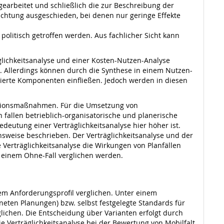
arbeitet und schließlich die zur Beschreibung der
achtung ausgeschieden, bei denen nur geringe Effekte
olitisch getroffen werden. Aus fachlicher Sicht kann
glichkeitsanalyse und einer Kosten-Nutzen-Analyse
. Allerdings können durch die Synthese in einem Nutzen-
isierte Komponenten einfließen. Jedoch werden in diesen
titionsmaßnahmen. Für die Umsetzung von
 fallen betrieblich-organisatorische und planerische
eutung einer Verträglichkeitsanalyse hier höher ist.
sweise beschrieben. Der Verträglichkeitsanalyse und der
ie Verträglichkeitsanalyse die Wirkungen von Planfällen
 einem Ohne-Fall verglichen werden.
em Anforderungsprofil verglichen. Unter einem
ten Planungen) bzw. selbst festgelegte Standards für
glichen. Die Entscheidung über Varianten erfolgt durch
Die Verträglichkeitsanalyse bei der Bewertung von Mobilfalt