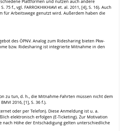
verschiedene Plattformen und nutzen auch andere
75 f., vgl. FARROKHIKHIAVI et. al. 2011, [4], S. 16). Auch
em für Arbeitswege genutzt wird. Außerdem haben die
gebot des ÖPNV. Analog zum Ridesharing bieten Pkw-
hme bzw. Ridesharing ist integrierte Mitnahme in den
tion zu tun, d. h., die Mitnahme-Fahrten müssen nicht dem
MVI 2016, [1], S. 36 f.).
rnet oder per Telefon). Diese Anmeldung ist u. a.
lich elektronisch erfolgen (E-Ticketing). Zur Motivation
 Je nach Höhe der Entschädigung gelten unterschiedliche