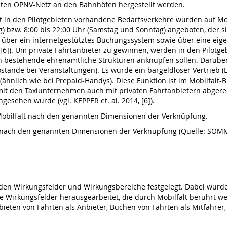
eten ÖPNV-Netz an den Bahnhöfen hergestellt werden.
lt in den Pilotgebieten vorhandene Bedarfsverkehre wurden auf Mob
tag) bzw. 8:00 bis 22:00 Uhr (Samstag und Sonntag) angeboten, der
über ein internetgestütztes Buchungssystem sowie über eine eigens
014, [6]). Um private Fahrtanbieter zu gewinnen, werden in den Pilot
 bestehende ehrenamtliche Strukturen anknüpfen sollen. Darüber 
tände bei Veranstaltungen). Es wurde ein bargeldloser Vertrieb (
t (ähnlich wie bei Prepaid-Handys). Diese Funktion ist im Mobilfa
mit den Taxiunternehmen auch mit privaten Fahrtanbietern abger
gesehen wurde (vgl. KEPPER et. al. 2014, [6]).
on Mobilfalt nach den genannten Dimensionen der Verknüpfung.
alt nach den genannten Dimensionen der Verknüpfung (Quelle: SOMM
den Wirkungsfelder und Wirkungsbereiche festgelegt. Dabei wurde
 Wirkungsfelder herausgearbeitet, die durch Mobilfalt berührt w
bieten von Fahrten als Anbieter, Buchen von Fahrten als Mitfahre