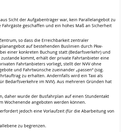
 aus Sicht der Aufgabenträger war, kein Parallelangebot zu
ie Fahrgäste geschaffen und ein hohes Maß an Sicherheit
ntrum, so dass die Erreichbarkeit zentraler
planangebot auf bestehenden Buslinien durch Pkw-
r bei einer konkreten Buchung statt (Bedarfsverkehr) und
zustande kommt, erhält der private Fahrtanbieter eine
ivaten Fahrtanbieters vorliegt, stellt der NVV ohne
angebote und Fahrtwünsche zueinander „passen“ (sog.
rtauftrag zu erhalten. Andernfalls wird ein Taxi als
g für Bedarfsverkehre im NVV). Aus mehreren Gründen hat
en, daher wurde der Busfahrplan auf einen Stundentakt
der am Wochenende angeboten werden können.
erfordert jedoch eine Vorlaufzeit (für die Abarbeitung von
fallebene zu begrenzen.