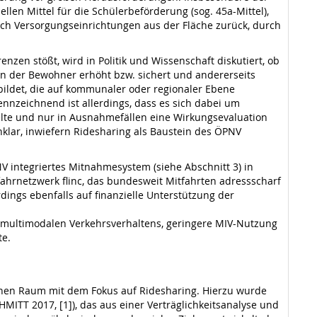
len Mittel für die Schülerbeförderung (sog. 45a-Mittel),
ch Versorgungseinrichtungen aus der Fläche zurück, durch
nzen stößt, wird in Politik und Wissenschaft diskutiert, ob
cen der Bewohner erhöht bzw. sichert und andererseits
ebildet, die auf kommunaler oder regionaler Ebene
Kennzeichnend ist allerdings, dass es sich dabei um
lte und nur in Ausnahmefällen eine Wirkungsevaluation
klar, inwiefern Ridesharing als Baustein des ÖPNV
NV integriertes Mitnahmesystem (siehe Abschnitt 3) in
fahrnetzwerk flinc, das bundesweit Mitfahrten adressscharf
ings ebenfalls auf finanzielle Unterstützung der
multimodalen Verkehrsverhaltens, geringere MIV-Nutzung
te.
chen Raum mit dem Fokus auf Ridesharing. Hierzu wurde
ITT 2017, [1]), das aus einer Verträglichkeitsanalyse und