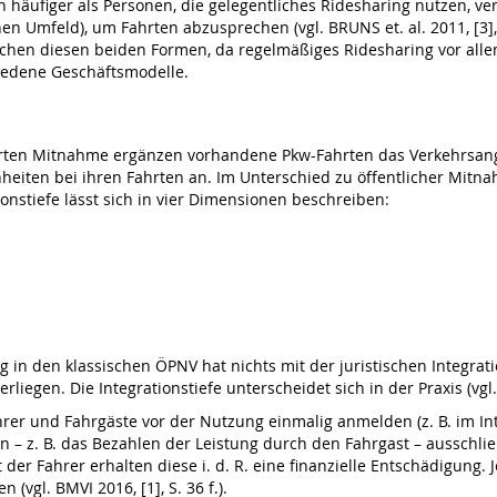
 häufiger als Personen, die gelegentliches Ridesharing nutzen, 
 Umfeld), um Fahrten abzusprechen (vgl. BRUNS et. al. 2011, [3], S. 
chen diesen beiden Formen, da regelmäßiges Ridesharing vor all
hiedene Geschäftsmodelle.
ierten Mitnahme ergänzen vorhandene Pkw-Fahrten das Verkehrsan
eiten bei ihren Fahrten an. Im Unterschied zu öffentlicher Mitna
onstiefe lässt sich in vier Dimensionen beschreiben:
ing in den klassischen ÖPNV hat nichts mit der juristischen Integra
egen. Die Integrationstiefe unterscheidet sich in der Praxis (vgl. B
er und Fahrgäste vor der Nutzung einmalig anmelden (z. B. im Inte
en – z. B. das Bezahlen der Leistung durch den Fahrgast – ausschließ
er Fahrer erhalten diese i. d. R. eine finanzielle Entschädigung.
(vgl. BMVI 2016, [1], S. 36 f.).