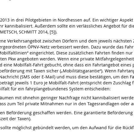
 2013 in drei Pilotgebieten in Nordhessen auf. Ein wichtiger Aspekt
r kannibalisiert. Außerdem sollte ein verlässliches Angebot für d
OMETSCH, SCHMITT 2014, [5]).
ne Verkehrsangebot zwischen Dörfern und dem jeweils nächsten Ze
ergeordneten ÖPNV-Netz verbessert werden. Dazu wurde das Fahr
obilfaltlinien“ eingerichtet. Diese zusätzlichen Fahrten finden nu
aten Pkw angeboten werden. Wenn eine private Mitfahrgelegenheit 
d eine Mobilfalt-Fahrt gebucht, ohne dass ein Fahrtangebot eines pr
beförderung mit Taxen sicher („Mobilitätsgarantie“). Wenn Fahrt
 Nachricht (SMS oder E-Mail) und muss diese bestätigen, um den Fah
beträgt jeweils 1 Euro je Mobilfalt-Fahrt (entspricht dem Zuschla
ilfalt für ein fahrplangebundenes System entscheiden:
 Räumen mit ohnehin geringer Nachfrage nicht kannibalisiert werd
zu, dass zum Teil private Mitnahmen nur in den Tagesrandlagen o
erten Beförderung geschaffen werden. Eine garantierte Beförderung 
zeit der Taxen).
 sollte möglichst gebündelt werden, um den Aufwand für die Rück