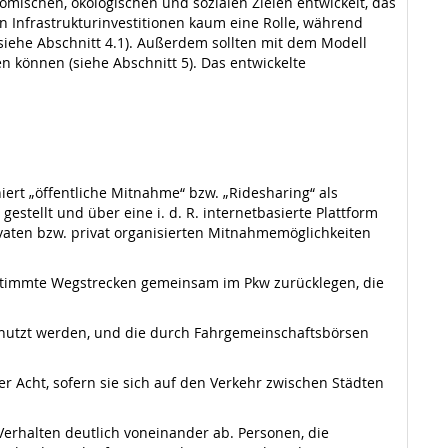
omischen, ökologischen und sozialen Zielen entwickelt, das
 Infrastrukturinvestitionen kaum eine Rolle, während
siehe Abschnitt 4.1). Außerdem sollten mit dem Modell
 können (siehe Abschnitt 5). Das entwickelte
iert „öffentliche Mitnahme“ bzw. „Ridesharing“ als
estellt und über eine i. d. R. internetbasierte Plattform
ivaten bzw. privat organisierten Mitnahmemöglichkeiten
stimmte Wegstrecken gemeinsam im Pkw zurücklegen, die
genutzt werden, und die durch Fahrgemeinschaftsbörsen
r Acht, sofern sie sich auf den Verkehr zwischen Städten
rhalten deutlich voneinander ab. Personen, die