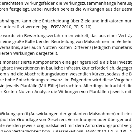
nt erachteten Wirkungsfelder die Wirkungszusammenhänge herausge
oren festgelegt. Dabei wurden bereits die Wirkungen aus der Betr
abhängen, kann eine Entscheidung über Ziele und Indikatoren nur p
nterstützt werden (vgl. FGSV 2010, [9], S. 10).
le wurde ein Bewertungsverfahren entwickelt, das aus einer Verträ
n eine große Rolle bei der Beurteilung von Maßnahmen im Verkehr
Verhältnis, aber auch Nutzen-Kosten-Differenz) lediglich monetar
ierten Wirkungen dargestellt.
s monetarisierte Komponenten eine geringere Rolle als bei Inves
are Investitionen in bauliche Infrastruktur erforderlich, dagegen
 sind die Abschreibungsdauern wesentlich kürzer, sodass die Bed
ne hohe Entscheidungsrelevanz. Im Folgenden wird diese Vorgehen
e jeweils Planfälle (Mit-Fälle) betrachten. Allerdings betrachtet d
r Kosten-Nutzen-Analyse die Wirkungen von Planfällen jeweils mit
in Wirkungsprofil (Auswirkungen der geplanten Maßnahmen) mit ein
(auf der Grundlage von Gesetzen, Verordnungen oder übergenordne
e werden jeweils originalskaliert mit dem Anforderungsprofil ver
on Verträglichkeit bzw. Zulässigkeit (vgl. FGSV 2010, [7], S. 18). 