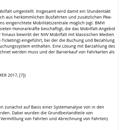
ilfalt umgestellt. Insgesamt wird damit ein Stundentakt
 sich aus herkömmlichen Busfahrten und zusätzlichen Pkw-
 eingerichtete Mobilitätszentrale möglich (vgl. BMVI
gebieten Honorarkräfte beschäftigt, die das Mobilfalt-Angebot
hinaus bewirbt der NVV Mobilfalt mit klassischen Medien
E-Ticketing) eingeführt, bei der die Buchung und Bezahlung
lt-Buchungssystem enthalten. Eine Lösung mit Barzahlung des
echnet werden muss und der Barverkauf von Fahrkarten als
ER 2017, [7])
n zunächst auf Basis einer Systemanalyse von in den
erden. Dabei wurden die Grundbestandteile von
r, Vermittlung von Fahrten und Abrechnung von Fahrten)