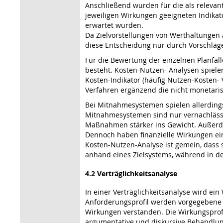
Anschließend wurden für die als releva
jeweiligen Wirkungen geeigneten Indikat
erwartet wurden.
Da Zielvorstellungen von Werthaltungen 
diese Entscheidung nur durch Vorschläge u
Für die Bewertung der einzelnen Planfäl
besteht. Kosten-Nutzen- Analysen spiele
Kosten-Indikator (häufig Nutzen-Kosten- 
Verfahren ergänzend die nicht monetaris
Bei Mitnahmesystemen spielen allerding
Mitnahmesystemen sind nur vernachlässigb
Maßnahmen stärker ins Gewicht. Außerdem
Dennoch haben finanzielle Wirkungen ei
Kosten-Nutzen-Analyse ist gemein, dass si
anhand eines Zielsystems, während in de
4.2 Verträglichkeitsanalyse
In einer Verträglichkeitsanalyse wird e
Anforderungsprofil werden vorgegebene 
Wirkungen verstanden. Die Wirkungsprofil
argumentative und diskursive Behandlung v