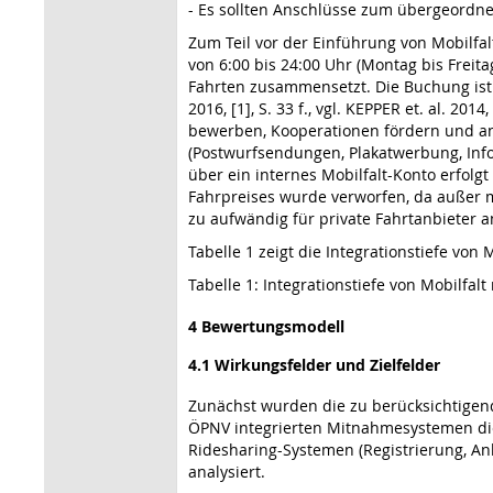
- Es sollten Anschlüsse zum übergeordn
Zum Teil vor der Einführung von Mobilfa
von 6:00 bis 24:00 Uhr (Montag bis Frei
Fahrten zusammensetzt. Die Buchung ist 
2016, [1], S. 33 f., vgl. KEPPER et. al. 2
bewerben, Kooperationen fördern und an
(Postwurfsendungen, Plakatwerbung, Infos
über ein internes Mobilfalt-Konto erfolg
Fahrpreises wurde verworfen, da außer 
zu aufwändig für private Fahrtanbieter an
Tabelle 1 zeigt die Integrationstiefe v
Tabelle 1: Integrationstiefe von Mobilf
4 Bewertungsmodell
4.1 Wirkungsfelder und Zielfelder
Zunächst wurden die zu berücksichtigen
ÖPNV integrierten Mitnahmesystemen die
Ridesharing-Systemen (Registrierung, An
analysiert.