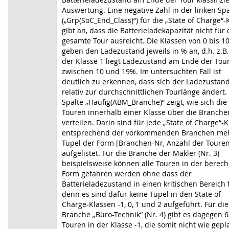
Auswertung. Eine negative Zahl in der linken Spa
(„Grp(SoC_End_Class)“) für die „State of Charge“-
gibt an, dass die Batterieladekapazität nicht für 
gesamte Tour ausreicht. Die Klassen von 0 bis 1
geben den Ladezustand jeweils in % an, d.h. z.B.
der Klasse 1 liegt Ladezustand am Ende der Tou
zwischen 10 und 19%. Im untersuchten Fall ist
deutlich zu erkennen, dass sich der Ladezustan
relativ zur durchschnittlichen Tourlänge ändert.
Spalte „Häufig(ABM_Branche)“ zeigt, wie sich die
Touren innerhalb einer Klasse über die Branche
verteilen. Darin sind für jede „State of Charge“-
entsprechend der vorkommenden Branchen me
Tupel der Form [Branchen-Nr, Anzahl der Touren
aufgelistet. Für die Branche der Makler (Nr. 3)
beispielsweise können alle Touren in der berec
Form gefahren werden ohne dass der
Batterieladezustand in einen kritischen Bereich fä
denn es sind dafür keine Tupel in den State of
Charge-Klassen -1, 0, 1 und 2 aufgeführt. Für die
Branche „Büro-Technik“ (Nr. 4) gibt es dagegen 
Touren in der Klasse -1, die somit nicht wie gepl