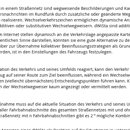
ung in einem Straßennetz sind wegweisende Beschilderungen und 
rsnachrichten im Rundfunk durch zusätzliche oder geänderte Wegwe
ung) realisieren. Wechselverkehrszeichen ermöglichen dynamische A
additiven oder substitutiven Wechselwegweisern. dWiSta sind addi
m Internet stellen dynamisch an die Verkehrslage angepasste Kart
gentlichen Sinne darstellen, könnten sie eine gute Alternative zu
treiber zur Übernahme kollektiver Beeinflussungsstrategien als G
rden, ist in den Einstellungen des Fahrzeugs festzulegen.
uation des Verkehrs und seines Umfelds reagiert, kann den Verkehr
eug auf seiner Route zum Ziel beeinflussen, während ein Wechselw
ten (vielleicht übernächsten) Entscheidungspunkten führen kann.
h der Wechselwegweiser kaum angezeigt oder vermittelt werden.
ahme muss auf die aktuelle Situation des Verkehrs und seines Um
 aller Fahrbahnabschnitte des gesamten Straßennetzes mit und ohn
traßennetz mit n Fahrbahnabschnitten gibt es 2
n
mögliche Kombina