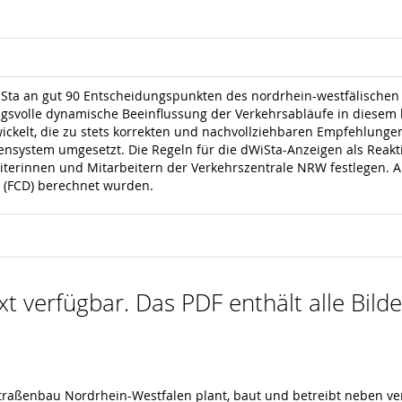
iSta an gut 90 Entscheidungspunkten des nordrhein-westfälisch
rkungsvolle dynamische Beeinflussung der Verkehrsabläufe in diese
ckelt, die zu stets korrekten und nachvollziehbaren Empfehlunge
ensystem umgesetzt. Die Regeln für die dWiSta-Anzeigen als Reaktio
eiterinnen und Mitarbeitern der Verkehrszentrale NRW festlegen. 
n (FCD) berechnet wurden.
ext verfügbar. Das PDF enthält alle Bil
Straßenbau Nordrhein-Westfalen plant, baut und betreibt neben v