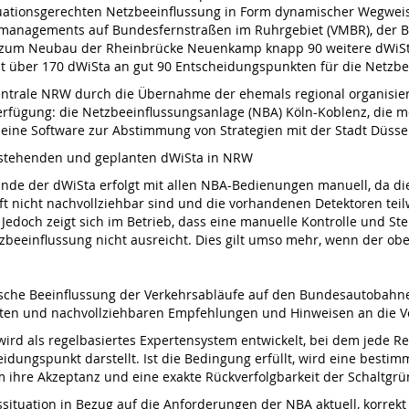
ationsgerechten Netzbeeinflussung in Form dynamischer Wegweiser
anagements auf Bundesfernstraßen im Ruhrgebiet (VMBR), der B
zum Neubau der Rheinbrücke Neuenkamp knapp 90 weitere dWiSta i
 über 170 dWiSta an gut 90 Entscheidungspunkten für die Netzbee
zentrale NRW durch die Übernahme der ehemals regional organisi
fügung: die Netzbeeinflussungsanlage (NBA) Köln-Koblenz, die mod
ine Software zur Abstimmung von Strategien mit der Stadt Düsse
bestehenden und geplanten dWiSta in NRW
tände der dWiSta erfolgt mit allen NBA-Bedienungen manuell, da 
ft nicht nachvollziehbar sind und die vorhandenen Detektoren teil
 Jedoch zeigt sich im Betrieb, dass eine manuelle Kontrolle und 
zbeeinflussung nicht ausreicht. Dies gilt umso mehr, wenn der o
ische Beeinflussung der Verkehrsabläufe auf den Bundesautobahne
rekten und nachvollziehbaren Empfehlungen und Hinweisen an die 
ird als regelbasiertes Expertensystem entwickelt, bei dem jede R
idungspunkt darstellt. Ist die Bedingung erfüllt, wird eine besti
m ihre Akzeptanz und eine exakte Rückverfolgbarkeit der Schaltgrü
ituation in Bezug auf die Anforderungen der NBA aktuell, korrekt