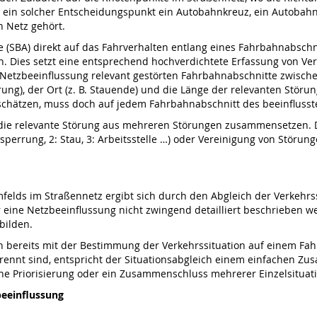
ein solcher Entscheidungspunkt ein Autobahnkreuz, ein Autobahnd
 Netz gehört.
 (SBA) direkt auf das Fahrverhalten entlang eines Fahrbahnabschn
in. Dies setzt eine entsprechend hochverdichtete Erfassung von V
e Netzbeeinflussung relevant gestörten Fahrbahnabschnitte zwisc
rrung), der Ort (z. B. Stauende) und die Länge der relevanten Stö
erschätzen, muss doch auf jedem Fahrbahnabschnitt des beeinfluss
die relevante Störung aus mehreren Störungen zusammensetzen. D
lsperrung, 2: Stau, 3: Arbeitsstelle …) oder Vereinigung von Störun
mfelds im Straßennetz ergibt sich durch den Abgleich der Verkehrs
 eine Netzbeeinflussung nicht zwingend detailliert beschrieben we
bilden.
 bereits mit der Bestimmung der Verkehrssituation auf einem Fah
ennt sind, entspricht der Situationsabgleich einem einfachen Zu
ne Priorisierung oder ein Zusammenschluss mehrerer Einzelsituati
eeinflussung