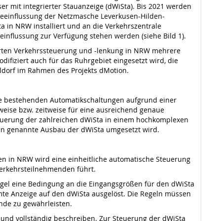
 mit integrierter Stauanzeige (dWiSta). Bis 2021 werden
eeinflussung der Netzmasche Leverkusen-Hilden-
n NRW installiert und an die Verkehrszentrale
influssung zur Verfügung stehen werden (siehe Bild 1).
erten Verkehrssteuerung und -lenkung in NRW mehrere
ifiziert auch für das Ruhrgebiet eingesetzt wird, die
ldorf im Rahmen des Projekts dMotion.
die bestehenden Automatikschaltungen aufgrund einer
weise bzw. zeitweise für eine ausreichend genaue
Steuerung der zahlreichen dWiSta in einem hochkomplexen
ben genannte Ausbau der dWiSta umgesetzt wird.
n in NRW wird eine einheitliche automatische Steuerung
Verkehrsteilnehmenden führt.
egel eine Bedingung an die Eingangsgrößen für den dWiSta
mmte Anzeige auf den dWiSta ausgelöst. Die Regeln müssen
nde zu gewährleisten.
 und vollständig beschreiben. Zur Steuerung der dWiSta