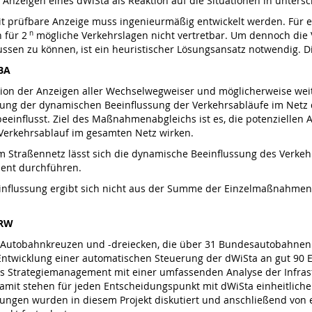
er Anzeigen eines dWiSta als Reaktion auf die Situationen in unter
it prüfbare Anzeige muss ingenieurmäßig entwickelt werden. Für e
 für 2
n
mögliche Verkehrslagen nicht vertretbar. Um dennoch die 
ussen zu können, ist ein heuristischer Lösungsansatz notwendig. D
NBA
nation der Anzeigen aller Wechselwegweiser und möglicherweise 
ung der dynamischen Beeinflussung der Verkehrsabläufe im Netz d
 beeinflusst. Ziel des Maßnahmenabgleichs ist es, die potenzielle
 Verkehrsablauf im gesamten Netz wirken.
 Straßennetz lässt sich die dynamische Beeinflussung des Verkeh
ent durchführen.
nflussung ergibt sich nicht aus der Summe der Einzelmaßnahmen,
NRW
Autobahnkreuzen und -dreiecken, die über 31 Bundesautobahnen m
ntwicklung einer automatischen Steuerung der dWiSta an gut 90
ches Strategiemanagement mit einer umfassenden Analyse der Infr
 Damit stehen für jeden Entscheidungspunkt mit dWiSta einheitliche 
rungen wurden in diesem Projekt diskutiert und anschließend von 