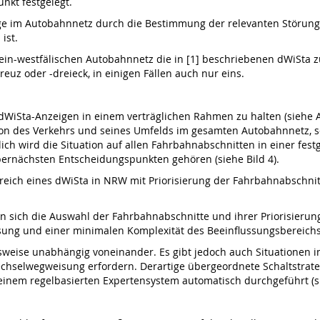
nkt festgelegt.
lage im Autobahnnetz durch die Bestimmung der relevanten Störung
ist.
in-westfälischen Autobahnnetz die in [1] beschriebenen dWiSta zu
euz oder -dreieck, in einigen Fällen auch nur eins.
WiSta-Anzeigen in einem verträglichen Rahmen zu halten (siehe Ab
ion des Verkehrs und seines Umfelds im gesamten Autobahnnetz, so
ch wird die Situation auf allen Fahrbahnabschnitten in einer festg
ernächsten Entscheidungspunkten gehören (siehe Bild 4).
bereich eines dWiSta in NRW mit Priorisierung der Fahrbahnabschn
 sich die Auswahl der Fahrbahnabschnitte und ihrer Priorisierun
sung und einer minimalen Komplexität des Beeinflussungsbereichs
sweise unabhängig voneinander. Es gibt jedoch auch Situationen im
selwegweisung erfordern. Derartige übergeordnete Schaltstrategi
einem regelbasierten Expertensystem automatisch durchgeführt (si