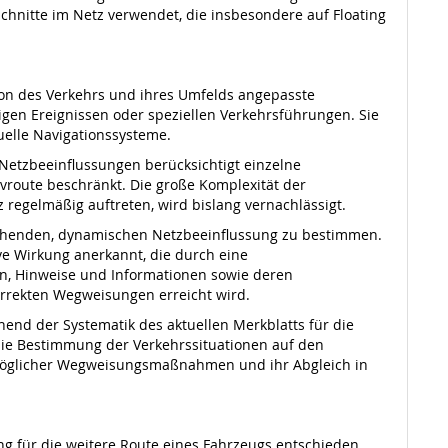
hnitte im Netz verwendet, die insbesondere auf Floating
tion des Verkehrs und ihres Umfelds angepasste
gen Ereignissen oder speziellen Verkehrsführungen. Sie
duelle Navigationssysteme.
etzbeeinflussungen berücksichtigt einzelne
vroute beschränkt. Die große Komplexität der
regelmäßig auftreten, wird bislang vernachlässigt.
tehenden, dynamischen Netzbeeinflussung zu bestimmen.
ve Wirkung anerkannt, die durch eine
, Hinweise und Informationen sowie deren
rrekten Wegweisungen erreicht wird.
nd der Systematik des aktuellen Merkblatts für die
 die Bestimmung der Verkehrssituationen auf den
 möglicher Wegweisungs­maßnahmen und ihr Abgleich in
ng für die weitere Route eines Fahrzeugs entschieden