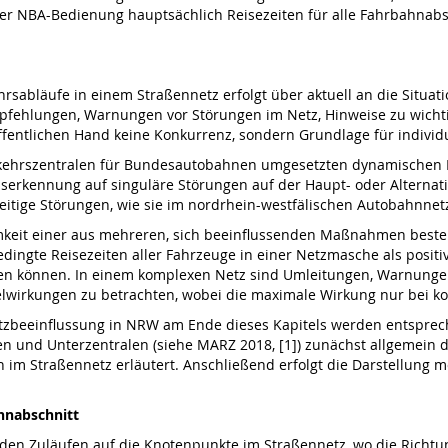
r NBA-Bedienung hauptsächlich Reisezeiten für alle Fahrbahnabsc
rsabläufe in einem Straßennetz erfolgt über aktuell an die Situa
pfehlungen, Warnungen vor Störungen im Netz, Hinweise zu wichti
 öffentlichen Hand keine Konkurrenz, sondern Grundlage für indivi
kehrszentralen für Bundesautobahnen umgesetzten dynamischen N
serkennung auf singuläre Störungen auf der Haupt- oder Alternati
tige Störungen, wie sie im nordrhein-westfälischen Autobahnnetz 
amkeit einer aus mehreren, sich beeinflussenden Maßnahmen bes
ingte Reisezeiten aller Fahrzeuge in einer Netzmasche als positi
 können. In einem komplexen Netz sind Umleitungen, Warnungen
wirkungen zu betrachten, wobei die maximale Wirkung nur bei ko
zbeeinflussung in NRW am Ende dieses Kapitels werden entspreche
en und Unterzentralen (siehe MARZ 2018, [1]) zunächst allgemein
 im Straßennetz erläutert. Anschließend erfolgt die Darstellung
hnabschnitt
 den Zuläufen auf die Knotenpunkte im Straßennetz, wo die Richtu