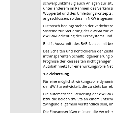
schwerpunktmäßig auch Anlagen zur situ
unter anderem im Rahmen des Verkehrsm
Wuppertal und des Umleitungskonzepts 
angeschlossen, so dass in NRW insgesamt
Historisch bedingt stehen der Verkehrs
Systeme zur Steuerung der dWiSta zur Ver
dWiSta-Bedienung des Kernsystems und e
Bild 1: Ausschnitt des BAB-Netzes mit 
Das Schalten und Kontrollieren der Zus
intransparenten Schaltbildgenerierung o
Prognose der Reisezeiten nicht genügen.
Autobahnnetz für eine wirkungsvolle Net
1.2 Zielsetzung
Für eine möglichst wirkungsvolle dynam
der dWiSta entwickelt, die zu stets kor
Die automatische Steuerung der dWiSta w
bzw. die beiden dWiSta an einem Entsche
zwingend allgemein verständlich sein, u
Die Eingangsgrößen müssen die Verkehrss