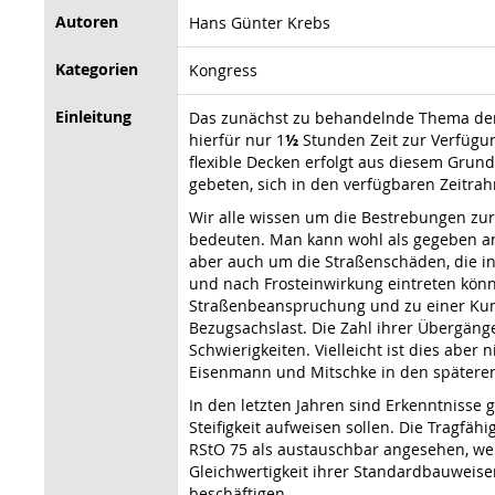
Autoren
Hans Günter Krebs
Kategorien
Kongress
Einleitung
Das zunächst zu behandelnde Thema der
hierfür nur 1
½
Stunden Zeit zur Verfügu
flexible Decken erfolgt aus diesem Grun
gebeten, sich in den verfügbaren Zeitra
Wir alle wissen um die Bestrebungen zu
bedeuten. Man kann wohl als gegeben an
aber auch um die Straßenschäden, die i
und nach Frosteinwirkung eintreten kön
Straßenbeanspruchung und zu einer Kumu
Bezugsachslast. Die Zahl ihrer Übergäng
Schwierigkeiten. Vielleicht ist dies abe
Eisenmann und Mitschke in den spätere
In den letzten Jahren sind Erkenntniss
Steifigkeit aufweisen sollen. Die Tragfä
RStO 75 als austauschbar angesehen, wen
Gleichwertigkeit ihrer Standardbauweisen
beschäftigen.