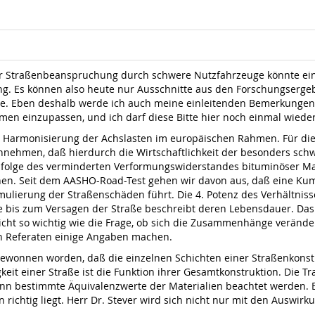
 Straßenbeanspruchung durch schwere Nutzfahrzeuge könnte eine
ng. Es können also heute nur Ausschnitte aus den Forschungserge
de. Eben deshalb werde ich auch meine einleitenden Bemerkungen 
hmen einzupassen, und ich darf diese Bitte hier noch einmal wiede
r Harmonisierung der Achslasten im europäischen Rahmen. Für di
nehmen, daß hierdurch die Wirtschaftlichkeit der besonders sch
nfolge des verminderten Verformungswiderstandes bituminöser M
nen. Seit dem AASHO-Road-Test gehen wir davon aus, daß eine Ku
lierung der Straßenschäden führt. Die 4. Potenz des Verhältniss
e bis zum Versagen der Straße beschreibt deren Lebensdauer. Das
r nicht so wichtig wie die Frage, ob sich die Zusammenhänge veränd
n Referaten einige Angaben machen.
e gewonnen worden, daß die einzelnen Schichten einer Straßenkon
higkeit einer Straße ist die Funktion ihrer Gesamtkonstruktion. Die
n bestimmte Äquivalenzwerte der Materialien beachtet werden. Es
 richtig liegt. Herr Dr. Stever wird sich nicht nur mit den Auswir