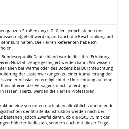
n ganzen Straßenkongreß füllen, jedoch stehen uns
bnissen mitgeteilt werden, und auch die Beschränkung auf
sehr kurz halten. Die Herren Referenten habe ich
rholen.
e Bundesrepublik Deutschland würde dies ihre Erhöhung
weren Nutzfahrzeuge gesteigert werden kann. Wir wissen
aterialien bei Wärme oder des Bodens bei Durchfeuchtung
mulierung der Lasteinwirkungen zu einer Kumulierung der
es zweier Achslasten ermöglicht die Umrechnung auf eine
 Konstatieren des Versagens macht allerdings
ern lassen. Hierzu werden die Herren Professoren
struktion eine von unten nach oben allmählich zunehmende
 Tragschichten der Straßenkonstruktion werden nach der
 bestehen jedoch Zweifel daran, ob die RStO 75 mit der
kungen höherer Radlasten, sondern auch mit dieser Frage