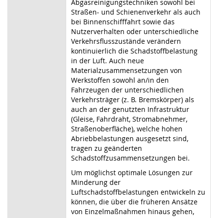
Abgasreinigungstechniken sowohl bei
Straßen- und Schienenverkehr als auch
bei Binnenschifffahrt sowie das
Nutzerverhalten oder unterschiedliche
Verkehrsflusszustände verändern
kontinuierlich die Schadstoffbelastung
in der Luft. Auch neue
Materialzusammensetzungen von
Werkstoffen sowohl an/in den
Fahrzeugen der unterschiedlichen
Verkehrsträger (z. B. Bremskörper) als
auch an der genutzten Infrastruktur
(Gleise, Fahrdraht, Stromabnehmer,
Straßenoberfläche), welche hohen
Abrieb
belastungen ausgesetzt sind,
tragen zu geänderten
Schadstoffzusammensetzun
gen bei.
Um möglichst optimale Lösungen zur
Minderung der
Luftschadstoffbelastungen
entwickeln
zu
können,
die über
die früheren
Ansätze
von Einzelmaßnahmen hin
aus gehen,