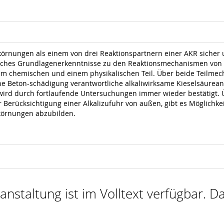
körnungen als einem von drei Reaktionspartnern einer AKR sicher
elches Grundlagenerkenntnisse zu den Reaktionsmechanismen von Ge
em chemischen und einem physikalischen Teil. Über beide Teilme
ne Beton-schädigung verantwortliche alkaliwirksame Kieselsäureant
rd durch fortlaufende Untersuchungen immer wieder bestätigt. 
erücksichtigung einer Alkalizufuhr von außen, gibt es Möglichkei
skörnungen abzubilden.
nstaltung ist im Volltext verfügbar. Da