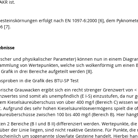
AKR ist.
n Gesteinskörnungen erfolgt nach EN 1097-6:2000 [6], dem Pyknome
 [7].
ebnisse
scher und physikalischer Parameter) können nun in einem Diagram
nsammlung von Wertepunkten, welche sich wolkenförmig um einen 
afik in drei Bereiche aufgeteilt werden [8].
sproben in die Grafik des BTU-SP Test
sche Grauwacken ergibt sich ein recht strenger Grenzwert von < 1
nzwertes sind somit als unempfindlich (E I-S) einzustufen, da nur 
em Kieselsäureüberschuss von über 400 mg/l (Bereich C) wissen w
 Aufgrund des sehr hohen Kieselsäurelösevermögens spielt die offe
äureüberschüsse zwischen 100 bis 400 mg/l (Bereich B). Hier häng
 2 Bereiche (B I und B II) differenziert werden. Wertepunkte, die u
ber der Linie liegen, sind nicht reaktive Gesteine. Für Punkte, die
scheinlich um sogenannte slow/late Gesteine handelt. Hierbei han