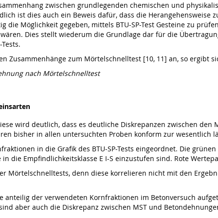
 Zusammenhang zwischen grundlegenden chemischen und physikali
dlich ist dies auch ein Beweis dafür, dass die Herangehensweise
itig die Möglichkeit gegeben, mittels BTU-SP-Test Gesteine zu prüfen
n wären. Dies stellt wiederum die Grundlage dar für die Übertragu
Tests.
 Zusammenhänge zum Mörtelschnelltest [10, 11] an, so ergibt sich
hnung nach Mörtelschnelltest
einsarten
iese wird deutlich, dass es deutliche Diskrepanzen zwischen den 
ren bisher in allen untersuchten Proben konform zur wesentlich 
nfraktionen in die Grafik des BTU-SP-Tests eingeordnet. Die grüne
e in die Empfindlichkeitsklasse E I-S einzustufen sind. Rote Werte
 der Mörtelschnelltests, denn diese korrelieren nicht mit den Erg
te anteilig der verwendeten Kornfraktionen im Betonversuch aufget
n sind aber auch die Diskrepanz zwischen MST und Betondehnunge