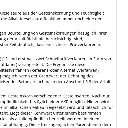
 Kieselsäure aus der Gesteinskörnung und Feuchtigkeit
 die Alkali-Kieselsäure-Reaktion immer noch eine den
igen Beurteilung von Gesteinskörnungen bezüglich ihrer
g der Alkali-Richtlinie berücksichtigt sind,
n Zeit deutlich, dass ein sicheres Prüfverfahren in
) [1] sind erstmals zwei Schnellprüfverfahren, in Form von
üfdauer) vorangestellt. Die Ergebnisse dieser
lltestverfahren (Referenz-oder Alternativverfahren)
ung möglich, wenn der Grenzwert der Dehnung des
hließender Betonversuch nach dem Abschnitt 5.3 der Alkali-
t dem Gesteinskorn verschiedener Gesteinsarten. Nach nur
mpfindlichkeit bezüglich einer AKR möglich. Hierzu wird
 im alkalischen Milieu freigesetzt wird und tatsächlich für
steht. Liegt dieser Kennwert unter einem bestimmten
es als alkaliempfindlich beurteilt werden. In einem
sität abhängig. Diese frei zugänglichen Poren dienen dem