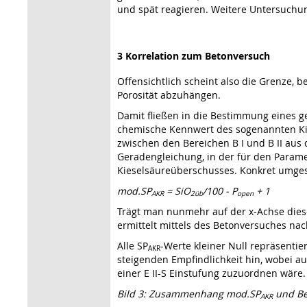
und spät reagieren. Weitere Untersuchun
3 Korrelation zum Betonversuch
Offensichtlich scheint also die Grenze, b
Porosität abzuhängen.
Damit fließen in die Bestimmung eines g
chemische Kennwert des sogenannten Kies
zwischen den Bereichen B I und B II aus
Geradengleichung, in der für den Parame
Kieselsäureüberschusses. Konkret umgese
mod.SP
= SiO
/100 - P
+ 1
AKR
2üb
open
Trägt man nunmehr auf der x-Achse dies
ermittelt mittels des Betonversuches nach 
Alle SP
-Werte kleiner Null repräsenti
AKR
steigenden Empfindlichkeit hin, wobei au
einer E II-S Einstufung zuzuordnen wäre.
Bild 3: Zusammenhang mod.SP
und B
AKR