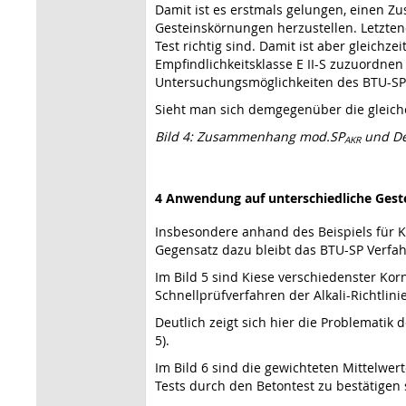
Damit ist es erstmals gelungen, einen
Gesteinskörnungen herzustellen. Letzten
Test richtig sind. Damit ist aber gleichze
Empfindlichkeitsklasse E II-S zuzuordne
Untersuchungsmöglichkeiten des BTU-SP-
Sieht man sich demgegenüber die gleichen
Bild 4: Zusammenhang mod.SP
und De
AKR
4 Anwendung auf unterschiedliche Gest
Insbesondere anhand des Beispiels für K
Gegensatz dazu bleibt das BTU-SP Verfah
Im Bild 5 sind Kiese verschiedenster Kor
Schnellprüfverfahren der Alkali-Richtlini
Deutlich zeigt sich hier die Problematik
5).
Im Bild 6 sind die gewichteten Mittelwer
Tests durch den Betontest zu bestätige