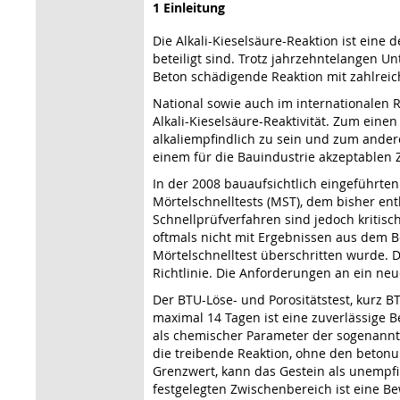
1 Einleitung
Die Alkali-Kieselsäure-Reaktion ist eine
beteiligt sind. Trotz jahrzehntelangen 
Beton schädigende Reaktion mit zahlreic
National sowie auch im internationalen 
Alkali-Kieselsäure-Reaktivität. Zum einen
alkaliempfindlich zu sein und zum ander
einem für die Bauindustrie akzeptablen Z
In der 2008 bauaufsichtlich eingeführten
Mörtelschnell­tests (MST), dem bisher en
Schnellprüfverfahren sind jedoch kritisc
oftmals nicht mit Ergebnissen aus dem B
Mörtelschnelltest überschritten wurde. D
Richtlinie. Die Anforderungen an ein neu
Der BTU-Löse- und Porositätstest, kurz BT
maximal 14 Tagen ist eine zuverlässige 
als chemischer Parameter der sogenannte K
die treibende Reaktion, ohne den betonu
Grenzwert, kann das Gestein als unempfi
festgelegten Zwischenbereich ist eine B