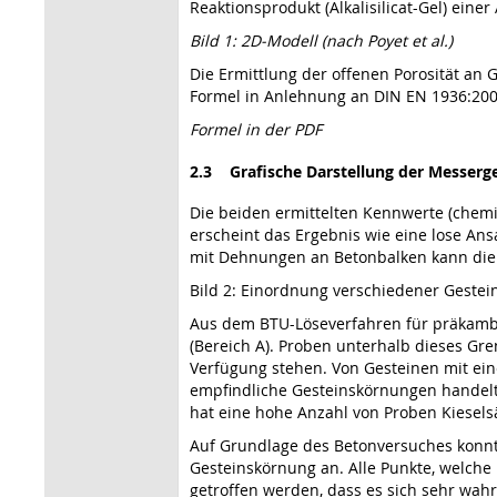
Reaktionsprodukt (Alkalisilicat-Gel) einer 
Bild 1: 2D-Modell (nach Poyet et al.)
Die Ermittlung der offenen Porosität a
Formel in Anlehnung an DIN EN 1936:2006
Formel in der PDF
2.3 Grafische Darstellung der Messerg
Die beiden ermittelten Kennwerte (chemi
erscheint das Ergebnis wie eine lose A
mit Dehnungen an Betonbalken kann die Gr
Bild 2: Einordnung verschiedener Gestein
Aus dem BTU-Löseverfahren für präkambri
(Bereich A). Proben unterhalb dieses Gre
Verfügung stehen. Von Gesteinen mit ein
empfindliche Gesteinskörnungen handelt.
hat eine hohe Anzahl von Proben Kiesels
Auf Grundlage des Betonversuches konnten
Gesteinskörnung an. Alle Punkte, welche ü
getroffen werden, dass es sich sehr wahr