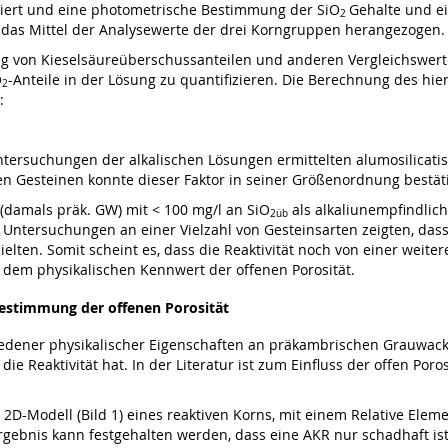
riert und eine photometrische Bestimmung der SiO
Gehalte und e
2
 das Mittel der Analysewerte der drei Korngruppen herangezogen.
ng von Kieselsäureüberschussanteilen und anderen Vergleichswerten
O
-Anteile in der Lösung zu quantifizieren. Die Berechnung des h
2
:
ntersuchungen der alkalischen Lösungen ermittelten alumosilicatis
n Gesteinen konnte dieser Faktor in seiner Größenordnung bestät
 (damals präk. GW) mit < 100 mg/l an SiO
als alkaliunempfindlic
2üb
. Untersuchungen an einer Vielzahl von Gesteinsarten zeigten, das
ielten. Somit scheint es, dass die Reaktivität noch von einer wei
dem physikalischen Kennwert der offenen Porosität.
 Bestimmung der offenen Porosität
ner physikalischer Eigenschaften an präkambrischen Grauwacken s
ie Reaktivität hat. In der Literatur ist zum Einfluss der offen Poro
rtes 2D-Modell (Bild 1) eines reaktiven Korns, mit einem Relative El
ebnis kann festgehalten werden, dass eine AKR nur schadhaft ist