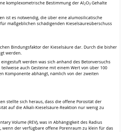
ine komplexometrische Bestimmung der Al
O
Gehalte
2
3
 ist es notwendig, die über eine alumosilicatische
ierfür maßgeblichen schädigenden Kieselsäureüberschuss
chen Bindungsfaktor der Kieselsäure dar. Durch die bisher
igt werden.
h eingestuft werden was sich anhand des Betonversuchs
s teilweise auch Gesteine mit einem Wert von über 100
teren Komponente abhängt, nämlich von der zweiten
tellte sich heraus, dass die offene Porosität der
sität auf die Alkali-Kieselsäure-Reaktion nur wenig zu
ementary Volume (REV), was in Abhängigkeit des Radius
, wenn der verfügbare offene Porenraum zu klein für das