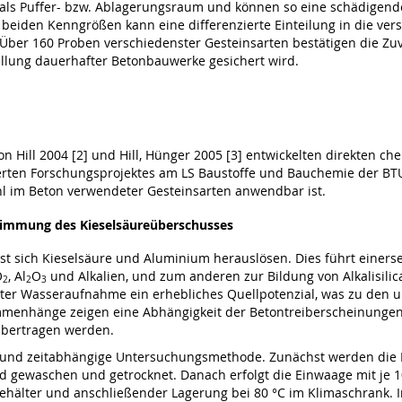
 als Puffer- bzw. Ablagerungsraum und können so eine schädigende
 beiden Kenngrößen kann eine differenzierte Einteilung in die ver
. Über 160 Proben verschiedenster Gesteinsarten bestätigen die Zuv
llung dauerhafter Betonbauwerke gesichert wird.
n Hill 2004 [2] und Hill, Hünger 2005 [3] entwickelten direkten c
erten Forschungsprojektes am LS Baustoffe und Bauchemie der BTU
ahl im Beton verwendeter Gesteinsarten anwendbar ist.
stimmung des Kieselsäureüberschusses
st sich Kieselsäure und Aluminium herauslösen. Dies führt einers
O
, Al
O
und Alkalien, und zum anderen zur Bildung von Alkalisili
2
2
3
t unter Wasseraufnahme ein erhebliches Quellpotenzial, was zu de
ammenhänge zeigen eine Abhängigkeit der Betontreiberscheinunge
übertragen werden.
- und zeitabhängige Untersuchungsmethode. Zunächst werden die 
ßend gewaschen und getrocknet. Danach erfolgt die Einwaage mit je
ehälter und anschließender Lagerung bei 80 °C im Klimaschrank. Im