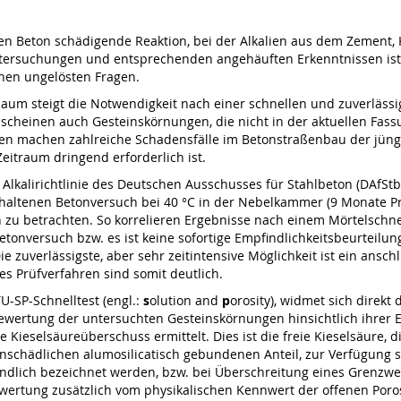
 den Beton schädigende Reaktion, bei der Alkalien aus dem Zement,
Untersuchungen und entsprechenden angehäuften Erkenntnissen ist
hen ungelösten Fragen.
Raum steigt die Notwendigkeit nach einer schnellen und zuverläss
 scheinen auch Gesteinskörnungen, die nicht in der aktuellen Fassun
en machen zahlreiche Schadensfälle im Betonstraßenbau der jüngste
eitraum dringend erforderlich ist.
 Alkalirichtlinie des Deutschen Ausschusses für Stahlbeton (DAfStb
thaltenen Betonversuch bei 40 °C in der Nebelkammer (9 Monate Pr
h zu betrachten. So korrelieren Ergebnisse nach einem Mörtelschne
etonversuch bzw. es ist keine sofortige Empfindlichkeitsbeurteil
ie zuverlässigste, aber sehr zeitintensive Möglichkeit ist ein ansc
es Prüfverfahren sind somit deutlich.
U-SP-Schnelltest (engl.:
s
olution and
p
orosity), widmet sich direk
Bewertung der untersuchten Gesteinskörnungen hinsichtlich ihrer E
ieselsäureüberschuss ermittelt. Dies ist die freie Kieselsäure, die
nschädlichen alumosilicatisch gebundenen Anteil, zur Verfügung 
ndlich bezeichnet werden, bzw. bei Überschreitung eines Grenzwert
ewertung zusätzlich vom physikalischen Kennwert der offenen Poro