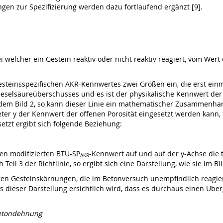
gen zur Spezifizierung werden dazu fortlaufend ergänzt [9].
ei welcher ein Gestein reaktiv oder nicht reaktiv reagiert, vom Wer
esteinsspezifischen AKR-Kennwertes zwei Größen ein, die erst ein
elsäureüberschusses und es ist der physikalische Kennwert der of
 dem Bild 2, so kann dieser Linie ein mathematischer Zusammenhan
ter y der Kennwert der offenen Porosität eingesetzt werden kann,
tzt ergibt sich folgende Beziehung:
en modifizierten BTU-SP
-Kennwert auf und auf der y-Achse di
AKR
Teil 3 der Richtlinie, so ergibt sich eine Darstellung, wie sie im Bil
eren Gesteinskörnungen, die im Betonversuch unempfindlich reagie
s dieser Darstellung ersichtlich wird, dass es durchaus einen Übe
etondehnung