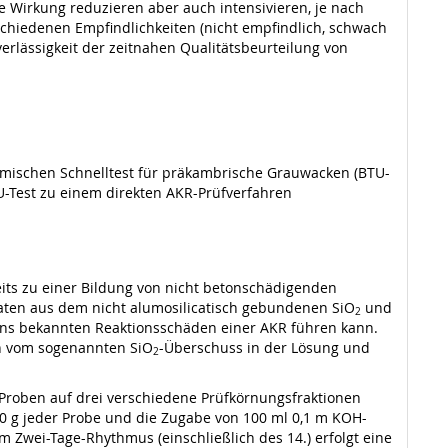
 Wirkung reduzieren aber auch intensivieren, je nach
schiedenen Empfindlichkeiten (nicht empfindlich, schwach
erlässigkeit der zeitnahen Qualitätsbeurteilung von
hemischen Schnelltest für präkambrische Grauwacken (BTU-
-Test zu einem direkten AKR-Prüfverfahren
eits zu einer Bildung von nicht betonschädigenden
caten aus dem nicht alumosilicatisch gebundenen SiO
und
2
n uns bekannten Reaktionsschäden einer AKR führen kann.
n vom sogenannten SiO
-Überschuss in der Lösung und
2
Proben auf drei verschiedene Prüfkörnungsfraktionen
 10 g jeder Probe und die Zugabe von 100 ml 0,1 m KOH-
 Zwei-Tage-Rhythmus (einschließlich des 14.) erfolgt eine