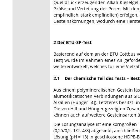
Quelldruck erzeugenden Alkali-Kieselgel
Größe und Verteilung der Poren. Mit den
empfindlich, stark empfindlich) erfolgen
Gesteinskörnungen, wodurch eine Herste
2 Der BTU-SP-Test
Basierend auf dem an der BTU Cottbus vo
Test) wurde im Rahmen eines AiF geförd
weiterentwickelt, welches für eine Vielz
2.1 Der chemische Teil des Tests – Be
Aus einem polymineralischen Gestein läs
alumosilicatischen Verbindungen aus Si
Alkalien (Hünger [4]). Letzteres besitz
Die von Hill und Hünger gezeigten Zus
können auch auf weitere Gesteinsarten 
Die Lösungsanalyse ist eine korngrößen
(0,25/0,5; 1/2; 4/8) abgesiebt, anschlie
Lösung (pH = 13) in geschlossene HDPE-B