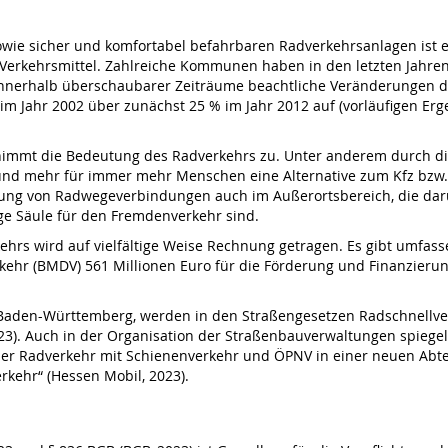
wie sicher und komfortabel befahrbaren Radverkehrsanlagen ist e
s Verkehrsmittel. Zahlreiche Kommunen haben in den letzten Jahr
nerhalb überschaubarer Zeiträume beachtliche Veränderungen des 
im Jahr 2002 über zunächst 25 % im Jahr 2012 auf (vorläufigen Er
immt die Bedeutung des Radverkehrs zu. Unter anderem durch die 
und mehr für immer mehr Menschen eine Alternative zum Kfz bzw.
ung von Radwegeverbindungen auch im Außerortsbereich, die darü
ige Säule für den Fremdenverkehr sind.
s wird auf vielfältige Weise Rechnung getragen. Es gibt umfasse
kehr (BMDV) 561 Millionen Euro für die Förderung und Finanzierun
Baden-Württemberg, werden in den Straßengesetzen Radschnellver
023). Auch in der Organisation der Straßenbauverwaltungen spieg
der Radverkehr mit Schienenverkehr und ÖPNV in einer neuen Abt
rkehr“ (Hessen Mobil, 2023).