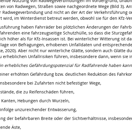
ehende Nutzung von Radwegeverbindungen im Vordergrund, unabh
rten von Radwegen, Straßen sowie nachgeordnete Wege (Bild 3). An
 Radwegeverbindung und nicht an der Art der Verkehrsführung ori
 wird, im Winterdienst betreut werden, obwohl sie für den Kfz-V
usführung haben Fahrräder bei plötzlichen Änderungen der Fahrbah
dfahrenden eine fahrzeugseitige Schutzhülle, so dass die Sturzg
h höher als für Kfz-Insassen ist. Bei winterlicher Witterung ist da
lage von Befragungen, erhobenen Unfalldaten und entsprechende
ke, 2020). Aber nicht nur winterliche Glätte, sondern auch Glätte 
 erheblichen Unfallrisiken führen, insbesondere dann, wenn sie in
ein erhebliches Gefährdungspotenzial für Radfahrende haben kann 
einer erhöhten Gefährdung bzw. deutlichen Reduktion des Fahrkom
insbesondere bei Zufahrten nicht befestigter Wege,
stände, die zu Reifenschäden führen,
, Kanten, Hebungen durch Wurzeln,
nfolge unzureichender Entwässerung,
ung der befahrbaren Breite oder der Sichtverhältnisse, insbesond
gende Äste,