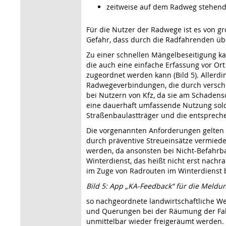
zeitweise auf dem Radweg stehend
Für die Nutzer der Radwege ist es von g
Gefahr, dass durch die Radfahrenden üb
Zu einer schnellen Mängelbeseitigung k
die auch eine einfache Erfassung vor Ort
zugeordnet werden kann (Bild 5). Allerd
Radwegeverbindungen, die durch verschi
bei Nutzern von Kfz, da sie am Schadenso
eine dauerhaft umfassende Nutzung solch
Straßenbaulastträger und die entsprech
Die vorgenannten Anforderungen gelten n
durch präventive Streueinsätze vermiede
werden, da ansonsten bei Nicht-Befahrba
Winterdienst, das heißt nicht erst nach
im Zuge von Radrouten im Winterdienst 
Bild 5: App „KA-Feedback“ für die Meldu
so nachgeordnete landwirtschaftliche We
und Querungen bei der Räumung der Fah
unmittelbar wieder freigeräumt werden. 