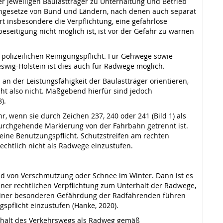
er jeweiligen Baulastträger zu Unterhaltung und Betrieb
engesetze von Bund und Ländern, nach denen auch separat
rt insbesondere die Verpflichtung, eine gefahrlose
eitigung nicht möglich ist, ist vor der Gefahr zu warnen
 polizeilichen Reinigungspflicht. Für Gehwege sowie
swig-Holstein ist dies auch für Radwege möglich.
an der Leistungsfähigkeit der Baulastträger orientieren,
ht also nicht. Maßgebend hierfür sind jedoch
).
 wenn sie durch Zeichen 237, 240 oder 241 (Bild 1) als
 durchgehende Markierung von der Fahrbahn getrennt ist.
eine Benutzungspflicht. Schutzstreifen am rechten
echtlich nicht als Radwege einzustufen.
rund von Verschmutzung oder Schnee im Winter. Dann ist es
iner rechtlichen Verpflichtung zum Unterhalt der Radwege,
 einer besonderen Gefährdung der Radfahrenden führen
spflicht einzustufen (Hanke, 2020).
erhalt des Verkehrswegs als Radweg gemäß