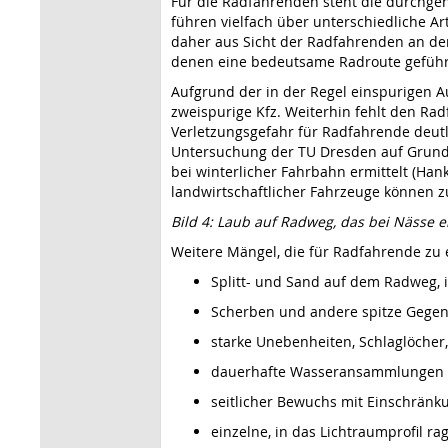
Für die Radfahrenden steht die durchg
führen vielfach über unterschiedliche A
daher aus Sicht der Radfahrenden an der
denen eine bedeutsame Radroute geführt
Aufgrund der in der Regel einspurigen A
zweispurige Kfz. Weiterhin fehlt den Ra
Verletzungsgefahr für Radfahrende deutlic
Untersuchung der TU Dresden auf Grund
bei winterlicher Fahrbahn ermittelt (Han
landwirtschaftlicher Fahrzeuge können zu
Bild 4: Laub auf Radweg, das bei Nässe 
Weitere Mängel, die für Radfahrende zu 
Splitt- und Sand auf dem Radweg, 
Scherben und andere spitze Gegen
starke Unebenheiten, Schlaglöcher
dauerhafte Wasseransammlungen i
seitlicher Bewuchs mit Einschränk
einzelne, in das Lichtraumprofil ra