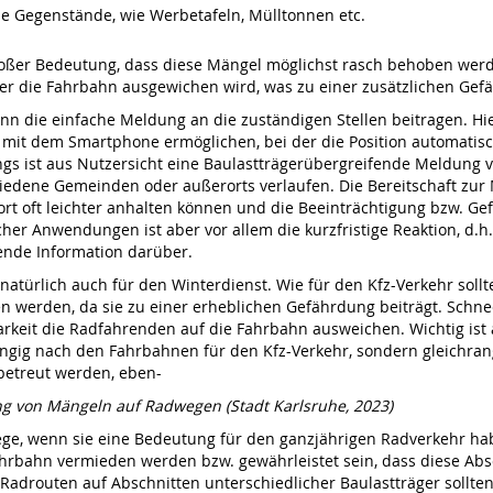
e Gegenstände, wie Werbetafeln, Mülltonnen etc.
roßer Bedeutung, dass diese Mängel möglichst rasch behoben werd
er die Fahrbahn ausgewichen wird, was zu einer zusätzlichen Gefä
ann die einfache Meldung an die zuständigen Stellen beitragen. 
 mit dem Smartphone ermöglichen, bei der die Position automatisch
ings ist aus Nutzersicht eine Baulastträgerübergreifende Meldung 
edene Gemeinden oder außerorts verlaufen. Die Bereitschaft zur 
rt oft leichter anhalten können und die Beeinträchtigung bzw. Gef
er Anwendungen ist aber vor allem die kurzfristige Reaktion, d.h
ende Information darüber.
atürlich auch für den Winterdienst. Wie für den Kfz-Verkehr sol
n werden, da sie zu einer erheblichen Gefährdung beiträgt. Schn
rkeit die Radfahrenden auf die Fahrbahn ausweichen. Wichtig ist 
rangig nach den Fahrbahnen für den Kfz-Verkehr, sondern gleichran
betreut werden, eben-
ng von Mängeln auf Radwegen (Stadt Karlsruhe, 2023)
ge, wenn sie eine Bedeutung für den ganzjährigen Radverkehr hab
rbahn vermieden werden bzw. gewährleistet sein, dass diese Ab
Radrouten auf Abschnitten unterschiedlicher Baulastträger sollt