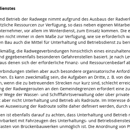
dienstes
nd Betrieb der Radwege nimmt aufgrund des Ausbaus der Radverk
ätzliche Ressourcen zur Verfügung, so dass neben eigenen Mitarbe
nehmer, vor allem im Winterdienst, zum Einsatz kommen. Die erfo
n nicht immer in dem Maße zur Verfügung, wie sie erforderlich w
 Bau auch die Mittel für Unterhaltung und Betriebsdienst zu ber
kmäßig, die Radwegeverbindungen hinsichtlich eines einzuhaltenden
d gegebenenfalls besonderen Gefahrenstellen basiert. Je nach Le
aus denen sich der erforderliche Finanz- und Ressourcenbedarf abl
rbindungen stellen aber auch besondere organisatorische Anford
hen. Es kann zweckmäßig sein, die Aufgaben an Dritte, z. B. von d
, wenn die zu betreuenden Strecken nur kurz sind, schlecht errei
g der Radwegerouten an den Gemeindegrenzen erfordert eine zusä
r Wege der Wasser- und Schifffahrtsverwaltung oder über private
 aber nicht Unterhaltung und Betrieb als Radroute. Im Interesse der
ei Ausweisung der Radroute sollte daher definiert werden, durch 
n ist ebenfalls darauf zu achten, dass Unterhaltung und Betrieb 
rbarkeit mit Fahrzeugen des Unterhaltungs- und Betriebsdienstes
glasten von Brückenbauwerken unmöglich ist. Die Anordnung von 