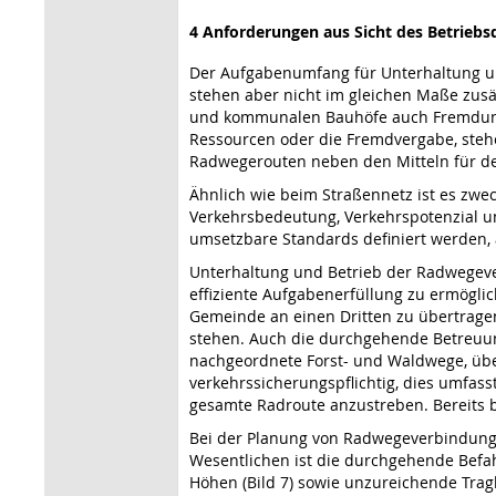
4 Anforderungen aus Sicht des Betriebs
Der Aufgabenumfang für Unterhaltung u
stehen aber nicht im gleichen Maße zus
und kommunalen Bauhöfe auch Fremdunter
Ressourcen oder die Fremdvergabe, stehe
Radwegerouten neben den Mitteln für den
Ähnlich wie beim Straßennetz ist es zwec
Verkehrsbedeutung, Verkehrspotenzial un
umsetzbare Standards definiert werden, 
Unterhaltung und Betrieb der Radwegeve
effiziente Aufgabenerfüllung zu ermöglic
Gemeinde an einen Dritten zu übertragen
stehen. Auch die durchgehende Betreuun
nachgeordnete Forst- und Waldwege, übe
verkehrssicherungspflichtig, dies umfasst
gesamte Radroute anzustreben. Bereits b
Bei der Planung von Radwegeverbindunge
Wesentlichen ist die durchgehende Befah
Höhen (Bild 7) sowie unzureichende Tra