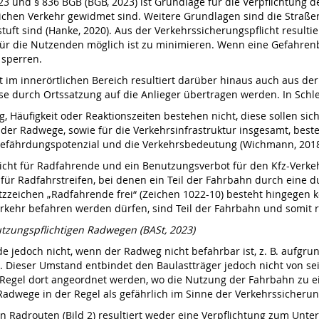
3 und § 836 BGB (BGB, 2023) ist Grundlage für die Verpflichtung d
lichen Verkehr gewidmet sind. Weitere Grundlagen sind die Straß
ft sind (Hanke, 2020). Aus der Verkehrssicherungspflicht resultie
r die Nutzenden möglich ist zu minimieren. Wenn eine Gefahrenbes
 sperren.
t im innerörtlichen Bereich resultiert darüber hinaus auch aus der
 durch Ortssatzung auf die Anlieger übertragen werden. In Schle
 Häufigkeit oder Reaktionszeiten bestehen nicht, diese sollen sich 
der Radwege, sowie für die Verkehrsinfrastruktur insgesamt, beste
efährdungspotenzial und die Verkehrsbedeutung (Wichmann, 2018
cht für Radfahrende und ein Benutzungsverbot für den Kfz-Verkehr,
 für Radfahrstreifen, bei denen ein Teil der Fahrbahn durch eine
zzeichen „Radfahrende frei“ (Zeichen 1022-10) besteht hingegen k
rkehr befahren werden dürfen, sind Teil der Fahrbahn und somit r
utzungspflichtigen Radwegen (BASt, 2023)
de jedoch nicht, wenn der Radweg nicht befahrbar ist, z. B. aufg
. Dieser Umstand entbindet den Baulastträger jedoch nicht von se
 Regel dort angeordnet werden, wo die Nutzung der Fahrbahn zu
adwege in der Regel als gefährlich im Sinne der Verkehrssicherung
n Radrouten (Bild 2) resultiert weder eine Verpflichtung zum Unt