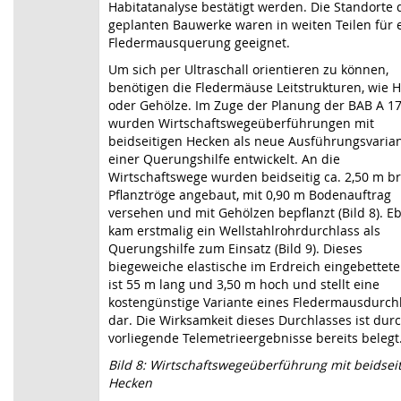
Habitatanalyse bestätigt werden. Die Standorte 
geplanten Bauwerke waren in weiten Teilen für 
Fledermausquerung geeignet.
Um sich per Ultraschall orientieren zu können,
benötigen die Fledermäuse Leitstrukturen, wie 
oder Gehölze. Im Zuge der Planung der BAB A 1
wurden Wirtschaftswegeüberführungen mit
beidseitigen Hecken als neue Ausführungsvaria
einer Querungshilfe entwickelt. An die
Wirtschaftswege wurden beidseitig ca. 2,50 m br
Pflanztröge angebaut, mit 0,90 m Bodenauftrag
versehen und mit Gehölzen bepflanzt (Bild 8). E
kam erstmalig ein Wellstahlrohrdurchlass als
Querungshilfe zum Einsatz (Bild 9). Dieses
biegeweiche elastische im Erdreich eingebettet
ist 55 m lang und 3,50 m hoch und stellt eine
kostengünstige Variante eines Fledermausdurch
dar. Die Wirksamkeit dieses Durchlasses ist dur
vorliegende Telemetrieergebnisse bereits belegt
B
ild 8: Wirtschaftswegeüberführung mit beidsei
Hecken