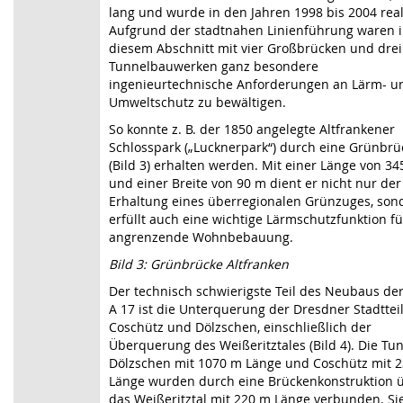
lang und wurde in den Jahren 1998 bis 2004 reali
Aufgrund der stadtnahen Linienführung waren 
diesem Abschnitt mit vier Großbrücken und drei
Tunnelbauwerken ganz besondere
ingenieurtechnische Anforderungen an Lärm- u
Umweltschutz zu bewältigen.
So konnte z. B. der 1850 angelegte Altfrankener
Schlosspark („Lucknerpark“) durch eine Grünbrü
(Bild 3) erhalten werden. Mit einer Länge von 3
und einer Breite von 90 m dient er nicht nur der
Erhaltung eines überregionalen Grünzuges, son
erfüllt auch eine wichtige Lärmschutzfunktion fü
angrenzende Wohnbebauung.
Bild 3: Grünbrücke Altfranken
Der technisch schwierigste Teil des Neubaus de
A 17 ist die Unterquerung der Dresdner Stadttei
Coschütz und Dölzschen, einschließlich der
Überquerung des Weißeritztales (Bild 4). Die Tu
Dölzschen mit 1070 m Länge und Coschütz mit 
Länge wurden durch eine Brückenkonstruktion 
das Weißeritztal mit 220 m Länge verbunden. Si