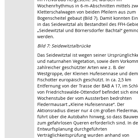
Wochenrhythmus in 6-m-Abschnitten mittels zw
Kletterschalwagen von beiden Pfeilern aus zum
Bogenscheitel gebaut (Bild 7). Damit konnten Ein
in das Seidewitztal als Bestandteil des FFH-Gebi
„Seidewitztal und Börnersdorfer Bachtal“ gemin
werden.
Bild 7: Seidewitztalbrücke
Das Seidewitztal ist wegen seiner Ursprünglichke
und naturnahen Vegetation, sowie dem Vorkom
zahlreicher geschützter Arten wie z. B. der
Westgroppe, der Kleinen Hufeisennase und dem
Fischotter europäisch geschützt. In ca. 2,5 km
Entfernung von der Trasse der BAB A 17, im Schl
von Friedrichswalde-Ottendorf befindet sich ein
Wochenstube der vom Aussterben bedrohten
Fledermausart „Kleine Hufeisennase“. Der
Aktionsradius dieser nur 4 cm großen Flederma
führt über die Autobahn hinweg, so dass Bauwe
zum gefahrlosen Queren erforderlich sind. In de
Entwurfsplanung durchgeführten
Verträglichkeitsprüfung wurden anhand von