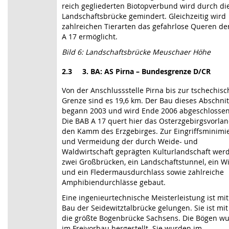
reich gegliederten Biotopverbund wird durch di
Landschaftsbrücke gemindert. Gleichzeitig wird
zahlreichen Tierarten das gefahrlose Queren de
A 17 ermöglicht.
Bild 6: Landschaftsbrücke Meuschaer Höhe
2.3 3. BA: AS Pirna – Bundesgrenze D/CR
Von der Anschlussstelle Pirna bis zur tschechis
Grenze sind es 19,6 km. Der Bau dieses Abschnit
begann 2003 und wird Ende 2006 abgeschlossen
Die BAB A 17 quert hier das Osterzgebirgsvorla
den Kamm des Erzgebirges. Zur Eingriffsminimi
und Vermeidung der durch Weide- und
Waldwirtschaft geprägten Kulturlandschaft wer
zwei Großbrücken, ein Landschaftstunnel, ein Wi
und ein Fledermausdurchlass sowie zahlreiche
Amphibiendurchlässe gebaut.
Eine ingenieurtechnische Meisterleistung ist mi
Bau der Seidewitztalbrücke gelungen. Sie ist mi
die größte Bogenbrücke Sachsens. Die Bögen w
im Freivorbau hergestellt. Sie wurden im