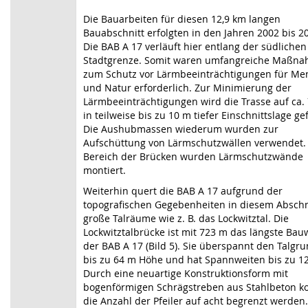
Die Bauarbeiten für diesen 12,9 km langen
Bauabschnitt erfolgten in den Jahren 2002 bis 2
Die BAB A 17 verläuft hier entlang der südlichen
Stadtgrenze. Somit waren umfangreiche Maßn
zum Schutz vor Lärmbeeinträchtigungen für Me
und Natur erforderlich. Zur Minimierung der
Lärmbeeinträchtigungen wird die Trasse auf ca.
in teilweise bis zu 10 m tiefer Einschnittslage ge
Die Aushubmassen wiederum wurden zur
Aufschüttung von Lärmschutzwällen verwendet.
Bereich der Brücken wurden Lärmschutzwände
montiert.
Weiterhin quert die BAB A 17 aufgrund der
topografischen Gegebenheiten in diesem Abschn
große Talräume wie z. B. das Lockwitztal. Die
Lockwitztalbrücke ist mit 723 m das längste Bau
der BAB A 17 (Bild 5). Sie überspannt den Talgru
bis zu 64 m Höhe und hat Spannweiten bis zu 1
Durch eine neuartige Konstruktionsform mit
bogenförmigen Schrägstreben aus Stahlbeton k
die Anzahl der Pfeiler auf acht begrenzt werden.