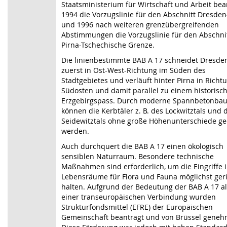
Staatsministerium für Wirtschaft und Arbeit bea
1994 die Vorzugslinie für den Abschnitt Dresden
und 1996 nach weiteren grenzübergreifenden
Abstimmungen die Vorzugslinie für den Abschni
Pirna-Tschechische Grenze.
Die linienbestimmte BAB A 17 schneidet Dresde
zuerst in Ost-West-Richtung im Süden des
Stadtgebietes und verläuft hinter Pirna in Richt
Südosten und damit parallel zu einem historisc
Erzgebirgspass. Durch moderne Spannbetonba
können die Kerbtäler z. B. des Lockwitztals und 
Seidewitztals ohne große Höhenunterschiede ge
werden.
Auch durchquert die BAB A 17 einen ökologisch
sensiblen Naturraum. Besondere technische
Maßnahmen sind erforderlich, um die Eingriffe i
Lebensräume für Flora und Fauna möglichst ger
halten. Aufgrund der Bedeutung der BAB A 17 als
einer transeuropäischen Verbindung wurden
Strukturfondsmittel (EFRE) der Europäischen
Gemeinschaft beantragt und von Brüssel genehm