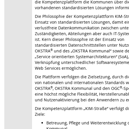
die Kompetenzplattform die Kommunen über di
vorhandenen standardisierten Lösungen informi
Die Philosophie der Kompetenzplattform KIM-Str
Einsatz von standardisierten Lösungen, damit ei
verlustfreie Datenkommunikation zwischen unte
Zuständigkeiten, Abteilungen aber auch IT-Syst
ist. Kern dieser Philosophie ist der Einsatz von
standardisierten Datenschnittstellen unter Nut
OKSTRA
®
und des „OKSTRA Kommunal“ sowie der
„Service orientierten Systemarchitekturen“ (SoA),
Verknüpfung unterschiedlicher Softwaresysteme 
Web Services ermöglichen.
Die Plattform verfolgen die Zielsetzung, durch d
von nationalen und internationalen Standards 
OKSTRA
®
, OKSTRA Kommunal und den OGC
®
-Sp
eine höchst mögliche Flexibilität, Herstelleruna
und Nutzenaktivierung bei den Anwendern zu er
Die Kompetenzplattform „KIM-Straße“ verfolgt d
Ziele:
Betreuung, Pflege und Weiterentwicklung
Kommunal