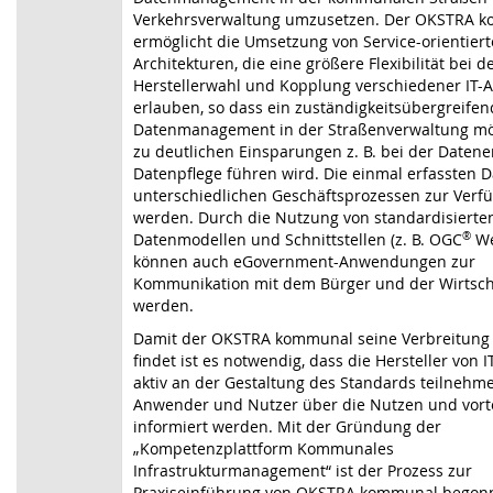
Verkehrsverwaltung umzusetzen. Der OKSTRA 
ermöglicht die Umsetzung von Service-orientier
Architekturen, die eine größere Flexibilität bei d
Herstellerwahl und Kopplung verschiedener IT
erlauben, so dass ein zuständigkeitsübergreife
Datenmanagement in der Straßenverwaltung mög
zu deutlichen Einsparungen z. B. bei der Daten
Datenpflege führen wird. Die einmal erfassten 
unterschiedlichen Geschäftsprozessen zur Verfü
werden. Durch die Nutzung von standardisierte
Datenmodellen und Schnittstellen (z. B. OGC
®
We
können auch eGovernment-Anwendungen zur
Kommunikation mit dem Bürger und der Wirtschaf
werden.
Damit der OKSTRA kommunal seine Verbreitung i
findet ist es notwendig, dass die Hersteller von 
aktiv an der Gestaltung des Standards teilnehm
Anwender und Nutzer über die Nutzen und vort
informiert werden. Mit der Gründung der
„Kompetenzplattform Kommunales
Infrastrukturmanagement“ ist der Prozess zur
Praxiseinführung von OKSTRA kommunal begonn