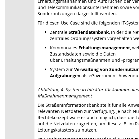
Erhaltungsmaßnahmen und Aufbrüchen der Ver
und Telekommunikationsunternehmen sowie vo
Sondernutzungen dargestellt werden.
Für diesen Use Case sind die folgenden IT-Syste
Zentrale
Straßendatenbank
, in der die N
zentrales Ordnungssystem vorgehalten w
Kommunales
Erhaltungsmanagement
, we
Zustandsdaten sowie die Daten
über Erhaltungsmaßnahmen und -program
System zur
Verwaltung von Sondernutzu
Aufgrabungen
als eGovernment-Anwendu
Abbildung 4: Systemarchitektur für kommunales
Maßnahmenmanagement
Die Straßeninformationsbank stellt für alle An
relevanten Netzdaten zur Verfügung. Je nach Nu
Rechtekonzept wäre es auch möglich, dass die L
auf die Netzdaten zugreifen, um diese z. B. im 
Leitungskatasters zu nutzen.