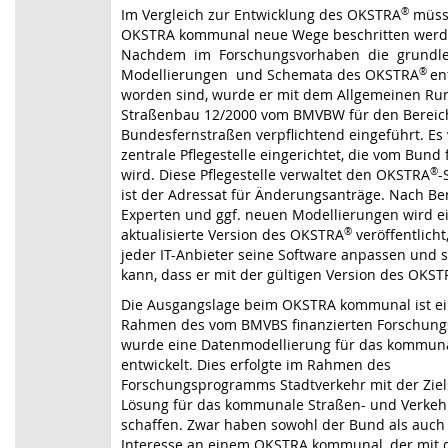
Im Vergleich zur Entwicklung des OKSTRA
®
müss
OKSTRA kommunal neue Wege beschritten wer
Nachdem im Forschungsvorhaben die grundl
Modellierungen und Schemata des OKSTRA
®
en
worden sind, wurde er mit dem Allgemeinen Ru
Straßenbau 12/2000 vom BMVBW für den Bereic
Bundesfernstraßen verpflichtend eingeführt. Es
zentrale Pflegestelle eingerichtet, die vom Bund 
wird. Diese Pflegestelle verwaltet den OKSTRA
®
-
ist der Adressat für Änderungsanträge. Nach Be
Experten und ggf. neuen Modellierungen wird e
aktualisierte Version des OKSTRA
®
veröffentlicht
jeder IT-Anbieter seine Software anpassen und s
kann, dass er mit der gültigen Version des OKS
Die Ausgangslage beim OKSTRA kommunal ist ei
Rahmen des vom BMVBS finanzierten Forschun
wurde eine Datenmodellierung für das kommun
entwickelt. Dies erfolgte im Rahmen des
Forschungsprogramms Stadtverkehr mit der Ziel
Lösung für das kommunale Straßen- und Verke
schaffen. Zwar haben sowohl der Bund als auch
Interesse an einem OKSTRA kommunal, der mit