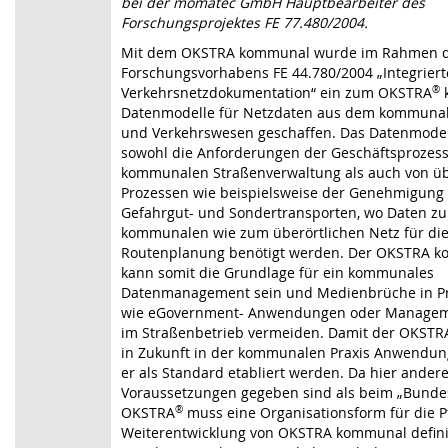
bei der momatec GmbH Hauptbearbeiter des
Forschungsprojektes FE 77.480/2004.
Mit dem OKSTRA kommunal wurde im Rahmen 
Forschungsvorhabens FE 44.780/2004 „Integrie
Verkehrsnetzdokumentation“ ein zum OKSTRA
®
k
Datenmodelle für Netzdaten aus dem kommunal
und Verkehrswesen geschaffen. Das Datenmodell
sowohl die Anforderungen der Geschäftsprozess
kommunalen Straßenverwaltung als auch von ü
Prozessen wie beispielsweise der Genehmigung
Gefahrgut- und Sondertransporten, wo Daten z
kommunalen wie zum überörtlichen Netz für di
Routenplanung benötigt werden. Der OKSTRA 
kann somit die Grundlage für ein kommunales
Datenmanagement sein und Medienbrüche in Pr
wie eGovernment- Anwendungen oder Manage
im Straßenbetrieb vermeiden. Damit der OKST
in Zukunft in der kommunalen Praxis Anwendung
er als Standard etabliert werden. Da hier ander
Voraussetzungen gegeben sind als beim „Bunde
OKSTRA
®
muss eine Organisationsform für die P
Weiterentwicklung von OKSTRA kommunal defini