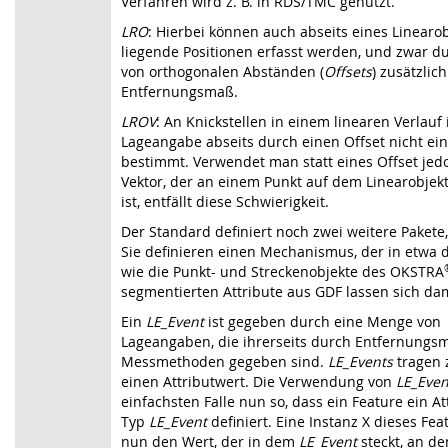
Verfahren wird z. B. in RDS/TMC genutzt.
LRO
: Hierbei können auch abseits eines Linearob
liegende Positionen erfasst werden, und zwar 
von orthogonalen Abständen (
Offsets
) zusätzlic
Entfernungsmaß.
LROV
: An Knickstellen in einem linearen Verlauf 
Lageangabe abseits durch einen Offset nicht ei
bestimmt. Verwendet man statt eines Offset jed
Vektor, der an einem Punkt auf dem Linearobjek
ist, entfällt diese Schwierigkeit.
Der Standard definiert noch zwei weitere Pakete
Sie definieren einen Mechanismus, der in etwa d
wie die Punkt- und Streckenobjekte des OKSTRA
segmentierten Attribute aus GDF lassen sich dam
Ein
LE_Event
ist gegeben durch eine Menge von
Lageangaben, die ihrerseits durch Entfernung
Messmethoden gegeben sind.
LE_Events
tragen
einen Attributwert. Die Verwendung von
LE_Eve
einfachsten Falle nun so, dass ein Feature ein A
Typ
LE_Event
definiert. Eine Instanz X dieses Fea
nun den Wert, der in dem
LE_Event
steckt, an de