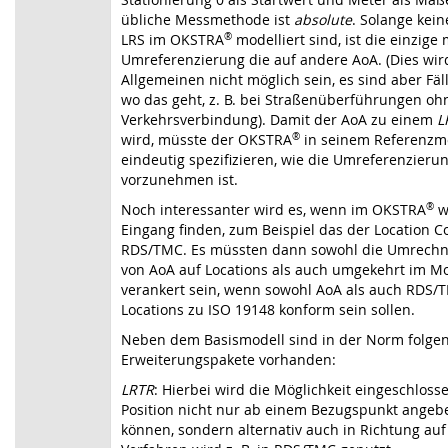
übliche Messmethode ist
absolute
. Solange kein
LRS im OKSTRA
®
modelliert sind, ist die einzige
Umreferenzierung die auf andere AoA. (Dies wir
Allgemeinen nicht möglich sein, es sind aber Fäl
wo das geht, z. B. bei Straßenüberführungen oh
Verkehrsverbindung). Damit der AoA zu einem
L
wird, müsste der OKSTRA
®
in seinem Referenzm
eindeutig spezifizieren, wie die Umreferenzieru
vorzunehmen ist.
Noch interessanter wird es, wenn im OKSTRA
®
w
Eingang finden, zum Beispiel das der Location C
RDS/TMC. Es müssten dann sowohl die Umrech
von AoA auf Locations als auch umgekehrt im Mo
verankert sein, wenn sowohl AoA als auch RDS/
Locations zu ISO 19148 konform sein sollen.
Neben dem Basismodell sind in der Norm folge
Erweiterungspakete vorhanden:
LRTR
: Hierbei wird die Möglichkeit eingeschlosse
Position nicht nur ab einem Bezugspunkt angeb
können, sondern alternativ auch in Richtung auf