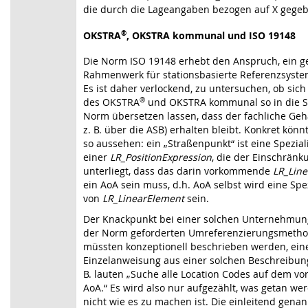
die durch die Lageangaben bezogen auf X gegeb
®
OKSTRA
, OKSTRA kommunal und ISO 19148
Die Norm ISO 19148 erhebt den Anspruch, ein g
Rahmenwerk für stationsbasierte Referenzsyste
Es ist daher verlockend, zu untersuchen, ob sic
des OKSTRA
®
und OKSTRA kommunal so in die S
Norm übersetzen lassen, dass der fachliche Geh
z. B. über die ASB) erhalten bleibt. Konkret könn
so aussehen: ein „Straßenpunkt“ ist eine Spezial
einer
LR_PositionExpression
, die der Einschränk
unterliegt, dass das darin vorkommende
LR_Lin
ein AoA sein muss, d.h. AoA selbst wird eine Spe
von
LR_LinearElement
sein.
Der Knackpunkt bei einer solchen Unternehmung
der Norm geforderten Umreferenzierungsmetho
müssten konzeptionell beschrieben werden, ein
Einzelanweisung aus einer solchen Beschreibung
B. lauten „Suche alle Location Codes auf dem v
AoA.“ Es wird also nur aufgezählt, was getan we
nicht wie es zu machen ist. Die einleitend gena