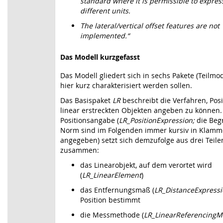
standard where it is permissible to expre
different units.
The lateral/vertical offset features are not
implemented.“
Das Modell kurzgefasst
Das Modell gliedert sich in sechs Pakete (Teilmod
hier kurz charakterisiert werden sollen.
Das Basispaket
LR
beschreibt die Verfahren, Pos
linear erstreckten Objekten angeben zu können.
Positionsangabe (
LR_PositionExpression;
die Beg
Norm sind im Folgenden immer kursiv in Klamm
angegeben) setzt sich demzufolge aus drei Teile
zusammen:
das Linearobjekt, auf dem verortet wird
(
LR_LinearElement
)
das Entfernungsmaß (
LR_DistanceExpress
Position bestimmt
die Messmethode (
LR_LinearReferencing