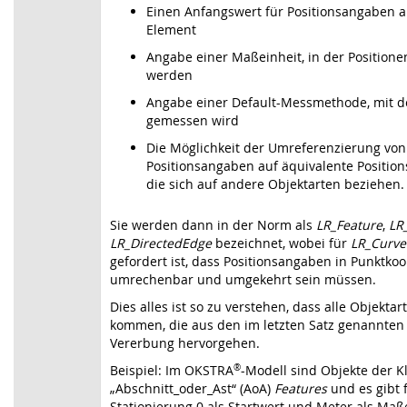
Einen Anfangswert für Positionsangaben 
Element
Angabe einer Maßeinheit, in der Position
werden
Angabe einer Default-Messmethode, mit d
gemessen wird
Die Möglichkeit der Umreferenzierung von
Positionsangaben auf äquivalente Positio
die sich auf andere Objektarten beziehen.
Sie werden dann in der Norm als
LR_Feature
,
LR
LR_DirectedEdge
bezeichnet, wobei für
LR_Curv
gefordert ist, dass Positionsangaben in Punktko
umrechenbar und umgekehrt sein müssen.
Dies alles ist so zu verstehen, dass alle Objektar
kommen, die aus den im letzten Satz genannten
Vererbung hervorgehen.
Beispiel: Im OKSTRA
®
-Modell sind Objekte der K
„Abschnitt_oder_Ast“ (AoA)
Features
und es gibt 
Stationierung 0 als Startwert und Meter als Maße