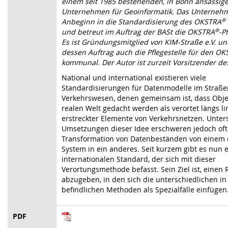
einem seit 1985 bestehenden, in Bonn ansässig
Unternehmen für Geoinformatik. Das Unternehm
Anbeginn in die Standardisierung des OKSTRA
®
und betreut im Auftrag der BASt die OKSTRA
®
-P
Es ist Gründungsmitglied von KIM-Straße e.V. un
dessen Auftrag auch die Pflegestelle für den O
kommunal. Der Autor ist zurzeit Vorsitzender de
National und international existieren viele
Standardisierungen für Datenmodelle im Straße
Verkehrswesen, denen gemeinsam ist, dass Obje
realen Welt gedacht werden als verortet längs li
erstreckter Elemente von Verkehrsnetzen. Unter
Umsetzungen dieser Idee erschweren jedoch oft
Transformation von Datenbeständen von einem 
System in ein anderes. Seit kurzem gibt es nun 
internationalen Standard, der sich mit dieser
Verortungsmethode befasst. Sein Ziel ist, eine
abzugeben, in den sich die unterschiedlichen i
befindlichen Methoden als Spezialfälle einfügen
PDF