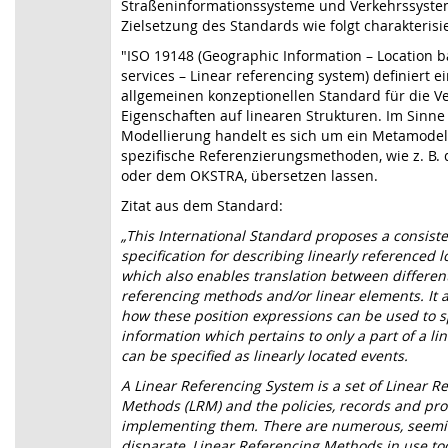
Straßeninformationssysteme und Verkehrssyste
Zielsetzung des Standards wie folgt charakterisie
"ISO 19148 (Geographic Information – Location 
services – Linear referencing system) definiert e
allgemeinen konzeptionellen Standard für die V
Eigenschaften auf linearen Strukturen. Im Sinne
Modellierung handelt es sich um ein Metamodell,
spezifische Referenzierungsmethoden, wie z. B. 
oder dem OKSTRA, übersetzen lassen.
Zitat aus dem Standard:
„This International Standard proposes a consist
specification for describing linearly referenced l
which also enables translation between differen
referencing methods and/or linear elements. It a
how these position expressions can be used to 
information which pertains to only a part of a li
can be specified as linearly located events.
A Linear Referencing System is a set of Linear R
Methods (LRM) and the policies, records and pro
implementing them. There are numerous, seemi
disparate, Linear Referencing Methods in use tod