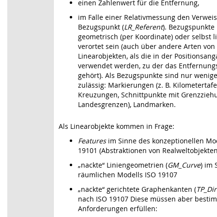
einen Zahlenwert für die Entfernung,
im Falle einer Relativmessung den Verweis
Bezugspunkt (
LR_Referent
). Bezugspunkte
geometrisch (per Koordinate) oder selbst l
verortet sein (auch über andere Arten von
Linearobjekten, als die in der Positionsan
verwendet werden, zu der das Entfernun
gehört). Als Bezugspunkte sind nur wenige
zulässig: Markierungen (z. B. Kilometertafe
Kreuzungen, Schnittpunkte mit Grenzziehu
Landesgrenzen), Landmarken.
Als Linearobjekte kommen in Frage:
Features
im Sinne des konzeptionellen Mo
19101 (Abstraktionen von Realweltobjekten
„nackte“ Liniengeometrien (
GM_Curve
) im 
räumlichen Modells ISO 19107
„nackte“ gerichtete Graphenkanten (
TP_Di
nach ISO 19107 Diese müssen aber besti
Anforderungen erfüllen: