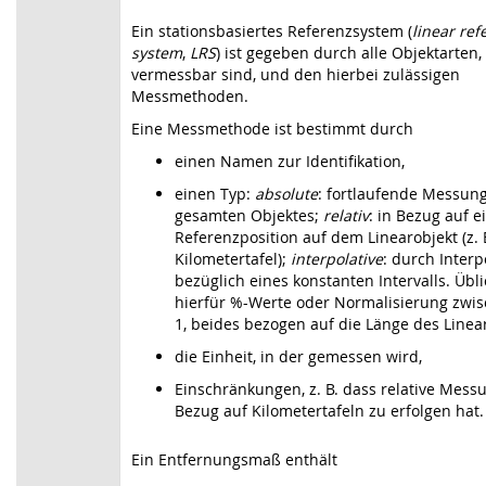
Ein stationsbasiertes Referenzsystem (
linear ref
system
,
LRS
) ist gegeben durch alle Objektarten,
vermessbar sind, und den hierbei zulässigen
Messmethoden.
Eine Messmethode ist bestimmt durch
einen Namen zur Identifikation,
einen Typ:
absolute
: fortlaufende Messung
gesamten Objektes;
relativ
: in Bezug auf e
Referenzposition auf dem Linearobjekt (z. B
Kilometertafel);
interpolative
: durch Interp
bezüglich eines konstanten Intervalls. Übl
hierfür %-Werte oder Normalisierung zwi
1, beides bezogen auf die Länge des Linea
die Einheit, in der gemessen wird,
Einschränkungen, z. B. dass relative Mess
Bezug auf Kilometertafeln zu erfolgen hat.
Ein Entfernungsmaß enthält